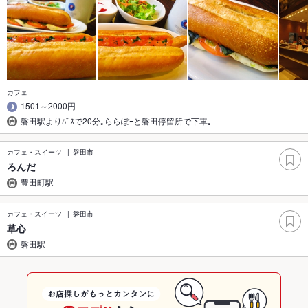
カフェ
1501～2000円
磐田駅よりﾊﾞｽで20分｡ららぽｰと磐田停留所で下車｡
カフェ・スイーツ
磐田市
ろんだ
豊田町駅
カフェ・スイーツ
磐田市
草心
磐田駅