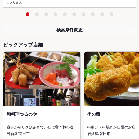
まぁりさん
検索条件変更
ピックアップ店舗
和料理つるのや
串の蔵
慶事からサク飲みまで、心に響く和の逸…
串揚げ・串焼きが自慢のお店
居酒屋/磐田市
居酒屋/磐田市