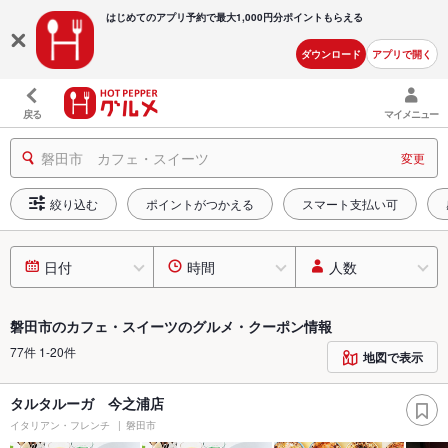
はじめてのアプリ予約で最大
1,000円分ポイントもらえる
ダウンロード
アプリで開く
戻る
マイメニュー
磐田市 カフェ・スイーツ
変更
絞り込む
ポイントがつかえる
スマート支払い可
日付
時間
人数
磐田市のカフェ・スイーツのグルメ・クーポン情報
77件 1-20件
地図で表示
タルタルーガ 今之浦店
イタリアン・フレンチ
磐田市