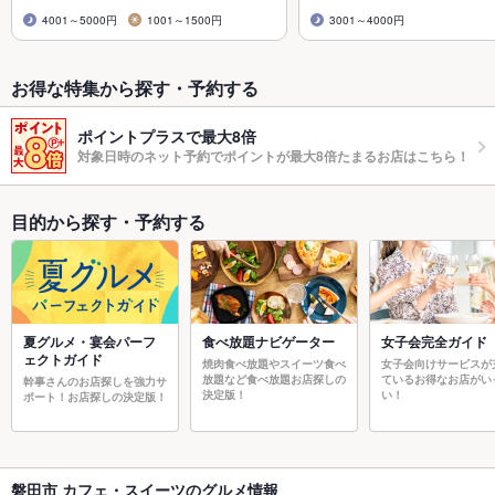
4001～5000円
1001～1500円
3001～4000円
お得な特集から探す・予約する
ポイントプラスで最大8倍
対象日時のネット予約でポイントが最大8倍たまるお店はこちら！
目的から探す・予約する
夏グルメ・宴会パーフ
食べ放題ナビゲーター
女子会完全ガイド
ェクトガイド
焼肉食べ放題やスイーツ食べ
女子会向けサービスが
放題など食べ放題お店探しの
ているお得なお店がい
幹事さんのお店探しを強力サ
決定版！
い！
ポート！お店探しの決定版！
磐田市 カフェ・スイーツのグルメ情報