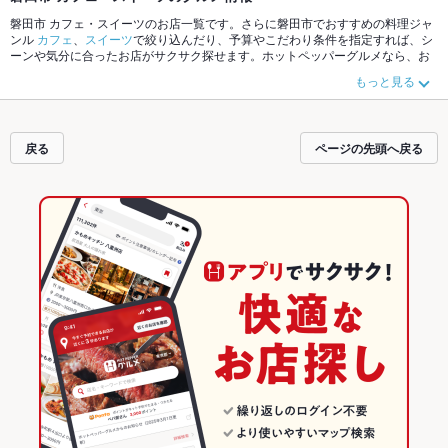
磐田市 カフェ・スイーツのお店一覧です。さらに磐田市でおすすめの料理ジャ
ンル
カフェ
、
スイーツ
で絞り込んだり、予算やこだわり条件を指定すれば、シ
ーンや気分に合ったお店がサクサク探せます。ホットペッパーグルメなら、お
得なクーポンはもちろん、こだわりメニュー
ケーキ
、
ジェラート
や季節のおす
もっと見る
すめ料理など、お店の最新情報をご紹介しているので安心！24時間使える簡単
便利なネット予約が使えるお店も拡大中です。友達どうしの飲み会にも、会社
の宴会にも、デートやパーティーにもお得に便利にホットペッパーグルメをご
利用ください。
戻る
ページの先頭へ戻る