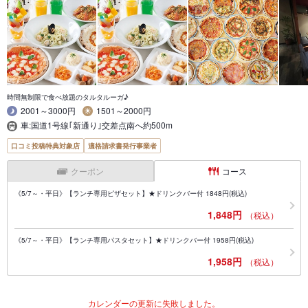
時間無制限で食べ放題のタルタルーガ♪
2001～3000円
1501～2000円
車:国道1号線｢新通り｣交差点南へ約500m
口コミ投稿特典対象店
適格請求書発行事業者
クーポン
コース
《5/7～・平日》【ランチ専用ピザセット】★ドリンクバー付 1848円(税込)
1,848円
（税込）
《5/7～・平日》【ランチ専用パスタセット】★ドリンクバー付 1958円(税込)
1,958円
（税込）
カレンダーの更新に失敗しました。