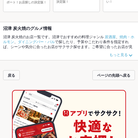
決定版！
い！
ポート！お店探しの決定版！
沼津 炭火焼のグルメ情報
沼津 炭火焼のお店一覧です。沼津でおすすめの料理ジャンル
居酒屋
、
焼肉・ホ
ルモン
、
ダイニングバー・バル
で探したり、予算やこだわり条件を指定すれ
ば、シーンや気分に合ったお店がサクサク探せます。ご希望に合ったお店が見
つからなかったら、近隣のエリア
三島
、
沼津
、
富士市
もチェックしてみてくだ
もっと見る
さい。ホットペッパーグルメなら、お得なクーポンはもちろん、こだわりメニ
ュー
からあげ
、
天丼
、
お茶漬け
や季節のおすすめ料理など、お店の最新情報を
ご紹介しているので安心！24時間使える簡単便利なネット予約が使えるお店も
拡大中です。友達どうしの飲み会にも、会社の宴会にも、デートやパーティー
戻る
ページの先頭へ戻る
にもお得に便利にホットペッパーグルメをご利用ください。