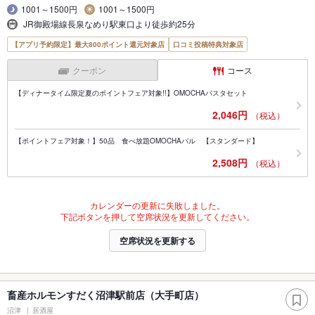
1001～1500円
1001～1500円
JR御殿場線長泉なめり駅東口より徒歩約25分
【アプリ予約限定】最大800ポイント還元対象店
口コミ投稿特典対象店
クーポン
コース
【ディナータイム限定夏のポイントフェア対象!!】OMOCHAパスタセット
2,046円
（税込）
【ポイントフェア対象！】50品 食べ放題OMOCHAバル 【スタンダード】
2,508円
（税込）
カレンダーの更新に失敗しました。
下記ボタンを押して空席状況を更新してください。
空席状況を更新する
畜産ホルモンすだく沼津駅前店（大手町店）
沼津
居酒屋