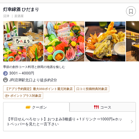
灯幸緑酒 ひだまり
沼津
居酒屋
季節の創作コース料理と静岡の地酒を愉しむ
3001～4000円
JR沼津駅北口より徒歩約2分
【アプリ予約限定】最大350ポイント還元対象店
口コミ投稿特典対象店
ポイントプラス対象店
クーポン
コース
【平日せんべろセット】おつまみ3種盛り＋1ドリンク⇒1000円※ホッ
トペッパーを見たと一言下さい