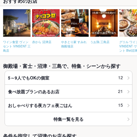
おすすめのお店
ワイン食堂 ヴィン
赤から 沼津店
やきとり家 すみれ
うお鶏 三島店
グリル ワイ
セント VINSENT 三
御殿場店
VINSENT 
島店
ント Bivi沼
御殿場・富士・沼津・三島で、特集・シーンから探す
12
5～9人でもOKの個室
21
食べ放題プランのあるお店
15
おしゃべりする夜カフェ夜ごはん
特集一覧を見る
条件を指定して沼津のお店を探す