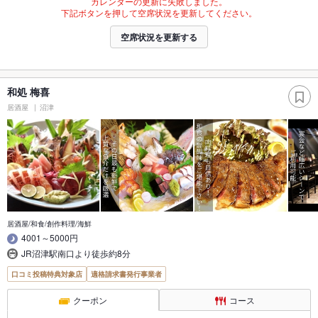
カレンダーの更新に失敗しました。
下記ボタンを押して空席状況を更新してください。
空席状況を更新する
和処 梅喜
居酒屋
沼津
居酒屋/和食/創作料理/海鮮
4001～5000円
JR沼津駅南口より徒歩約8分
口コミ投稿特典対象店
適格請求書発行事業者
クーポン
コース