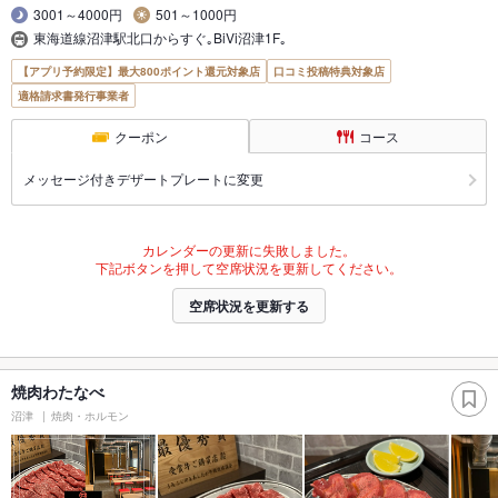
3001～4000円
501～1000円
東海道線沼津駅北口からすぐ｡BiVi沼津1F｡
【アプリ予約限定】最大800ポイント還元対象店
口コミ投稿特典対象店
適格請求書発行事業者
クーポン
コース
メッセージ付きデザートプレートに変更
カレンダーの更新に失敗しました。
下記ボタンを押して空席状況を更新してください。
空席状況を更新する
焼肉わたなべ
沼津
焼肉・ホルモン