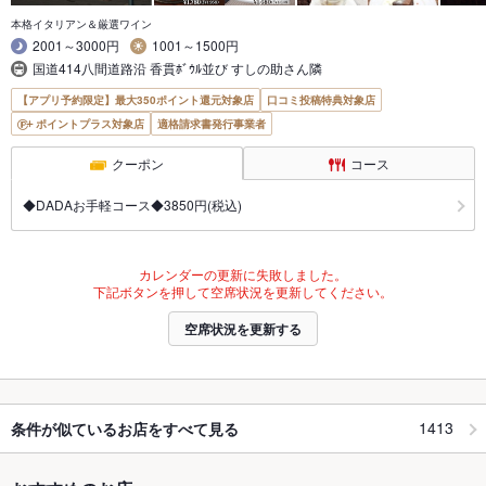
本格イタリアン＆厳選ワイン
2001～3000円
1001～1500円
国道414八間道路沿 香貫ﾎﾞｳﾙ並び すしの助さん隣
【アプリ予約限定】最大350ポイント還元対象店
口コミ投稿特典対象店
ポイントプラス対象店
適格請求書発行事業者
クーポン
コース
◆DADAお手軽コース◆3850円(税込)
カレンダーの更新に失敗しました。
下記ボタンを押して空席状況を更新してください。
空席状況を更新する
1413
条件が似ているお店をすべて見る