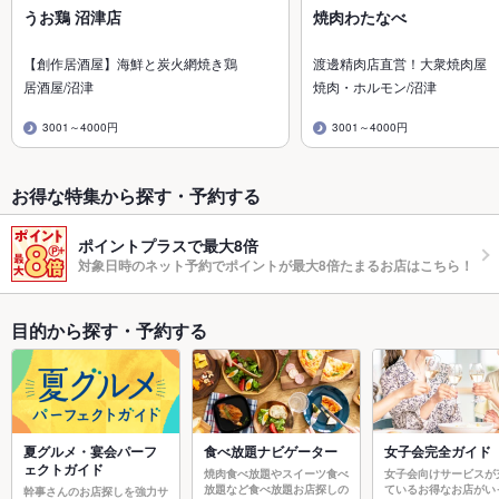
うお鶏 沼津店
焼肉わたなべ
【創作居酒屋】海鮮と炭火網焼き鶏
渡邊精肉店直営！大衆焼肉屋
居酒屋/沼津
焼肉・ホルモン/沼津
3001～4000円
3001～4000円
お得な特集から探す・予約する
ポイントプラスで最大8倍
対象日時のネット予約でポイントが最大8倍たまるお店はこちら！
目的から探す・予約する
夏グルメ・宴会パーフ
食べ放題ナビゲーター
女子会完全ガイド
ェクトガイド
焼肉食べ放題やスイーツ食べ
女子会向けサービスが
放題など食べ放題お店探しの
ているお得なお店がい
幹事さんのお店探しを強力サ