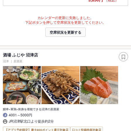
カレンダーの更新に失敗しました。
下記ボタンを押して空席状況を更新してください。
空席状況を更新する
酒場 ふじや 沼津店
沼津
居酒屋
鰻串×軍鶏×刺身を堪能できる沼津の居酒屋
4001～5000円
JR沼津駅北口より徒歩約2分
【アプリ予約限定】最大800ポイント還元対象店
口コミ投稿特典対象店