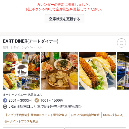
カレンダーの更新に失敗しました。
下記ボタンを押して空席状況を更新してください。
空席状況を更新する
EART DINER(アートダイナー)
沼津
ダイニングバー・バル
オーシャンビュー×絶品タコス
2001～3000円
1001～1500円
JR沼津駅南口より車で約8分/専用駐車場完備◎
【アプリ予約限定】最大800ポイント還元対象店
口コミ投稿特典対象店
COIN+支払い可
ポイントプラス対象店