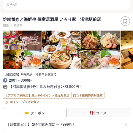
炭火焼
炉端焼きと海鮮串 個室居酒屋 いろり家 沼津駅前店
沼津
居酒屋
【個室完備】炉端焼き・海鮮串を個室で…
2001～3000円
【沼津駅徒歩1分】飲み放題付きｺｰｽ3,500円～
【アプリ予約限定】最大800ポイント還元対象店
口コミ投稿特典対象店
ポイントプラス対象店
クーポン
コース
【組数限定！】 2時間飲み放題⇒《999円》