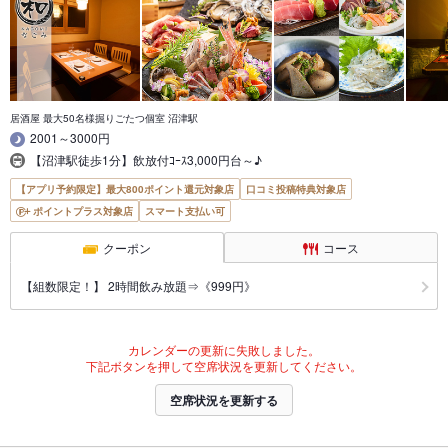
居酒屋 最大50名様掘りごたつ個室 沼津駅
2001～3000円
【沼津駅徒歩1分】飲放付ｺｰｽ3,000円台～♪
【アプリ予約限定】最大800ポイント還元対象店
口コミ投稿特典対象店
ポイントプラス対象店
スマート支払い可
クーポン
コース
【組数限定！】 2時間飲み放題⇒《999円》
カレンダーの更新に失敗しました。
下記ボタンを押して空席状況を更新してください。
空席状況を更新する