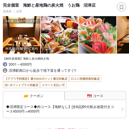
完全個室 海鮮と産地鶏の炭火焼 うお鶏 沼津店
居酒屋
沼津
【創作居酒屋】海鮮と炭火網焼き鶏
3001～4000円
沼津駅南口から徒歩で地下道を通ってすぐ!!
【アプリ予約限定】最大800ポイント還元対象店
口コミ投稿特典対象店
ポイントプラス対象店
スマート支払い可
クーポン
コース
◆沼津限定コース◆肉コース【海鮮なし】[全8品]90分飲み放題付きコ
ース4500円→4000円