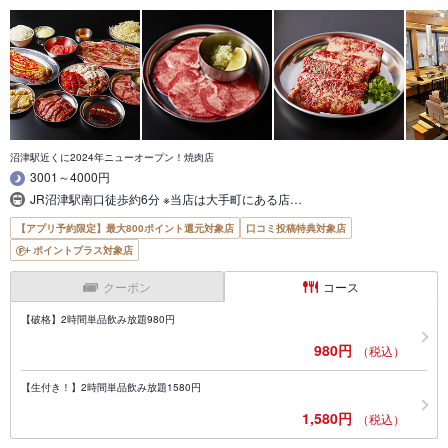
沼津駅近くに2024年ニューオープン！焼肉店
3001～4000円
JR沼津駅南口徒歩約6分 ※当店は大手町にある店…
【アプリ予約限定】最大800ポイント還元対象店
口コミ投稿特典対象店
ポイントプラス対象店
クーポン
コース
【破格】2時間単品飲み放題980円
980円
（税込）
【生付き！】2時間単品飲み放題1580円
1,580円
（税込）