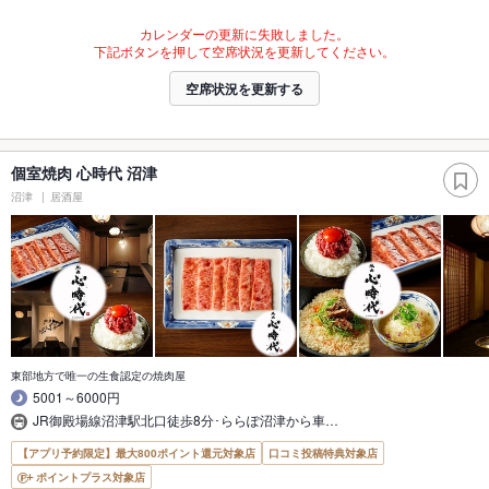
カレンダーの更新に失敗しました。
下記ボタンを押して空席状況を更新してください。
空席状況を更新する
個室焼肉 心時代 沼津
沼津
居酒屋
東部地方で唯一の生食認定の焼肉屋
5001～6000円
JR御殿場線沼津駅北口徒歩8分･ららぽ沼津から車…
【アプリ予約限定】最大800ポイント還元対象店
口コミ投稿特典対象店
ポイントプラス対象店