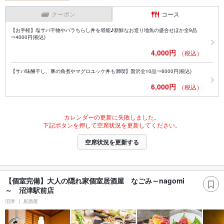
クーポン
コース
【お手軽】塩サバ干物やバラちらし丼を堪能♪新鮮なお造り地魚の盛合せほか全9品
⇒4000円(税込)
4,000円
（税込）
【サバ味醂干し、豚の角煮やマグロユッケ丼も満喫】贅沢全10品⇒6000円(税込)
6,000円
（税込）
カレンダーの更新に失敗しました。
下記ボタンを押して空席状況を更新してください。
空席状況を更新する
【個室完備】大人の隠れ家個室居酒屋 なごみ～nagomi
～ 沼津駅前店
沼津
居酒屋