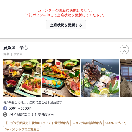
カレンダーの更新に失敗しました。
下記ボタンを押して空席状況を更新してください。
空席状況を更新する
居魚屋 栄心
沼津
居酒屋
旬の味覚と心地よい空間で過ごせる居酒屋◎
5001～6000円
JR沼津駅南口より徒歩約7分
【アプリ予約限定】最大800ポイント還元対象店
口コミ投稿特典対象店
COIN+支払い可
ポイントプラス対象店