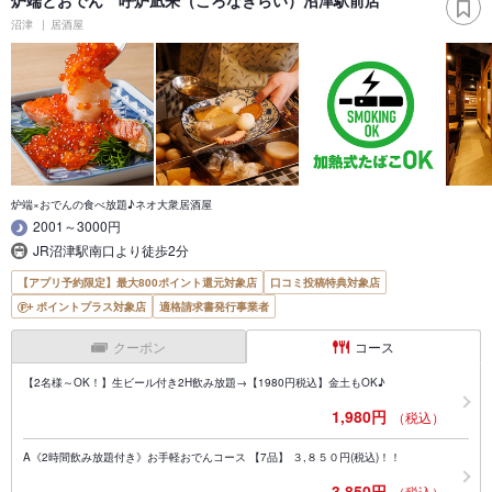
炉端とおでん 呼炉凪来（ころなぎらい）沼津駅前店
沼津
居酒屋
炉端×おでんの食べ放題♪ネオ大衆居酒屋
2001～3000円
JR沼津駅南口より徒歩2分
【アプリ予約限定】最大800ポイント還元対象店
口コミ投稿特典対象店
ポイントプラス対象店
適格請求書発行事業者
クーポン
コース
【2名様～OK！】生ビール付き2H飲み放題→【1980円税込】金土もOK♪
1,980円
（税込）
A《2時間飲み放題付き》お手軽おでんコース 【7品】 ３,８５０円(税込)！！
3,850円
（税込）