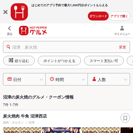
はじめてのアプリ予約で最大
1,000円分ポイントもらえる
ダウンロード
アプリで開く
戻る
マイメニュー
沼津 炭火焼
変更
絞り込む
ポイントがつかえる
スマート支払い可
日付
時間
人数
沼津の炭火焼のグルメ・クーポン情報
7件 1-7件
炭火焼肉 牛角 沼津西店
焼肉・ホルモン
沼津