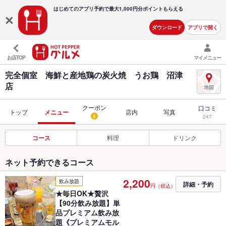
はじめてのアプリ予約で最大
1,000円分ポイントもらえる
ダウンロード
アプリで開く
お店TOP
マイメニュー
完全個室 海鮮と産地鶏の炭火焼 うお鶏 沼津
店
クーポン
口コミ
トップ
メニュー
店内
写真
5
247
コース
料理
ドリンク
ネット予約できるコース
2,200
飲み放題
詳細・予約
円（税込）
★毎日OK★贅沢
【90分飲み放題】単
品プレミアム飲み放
題《プレミアムモル