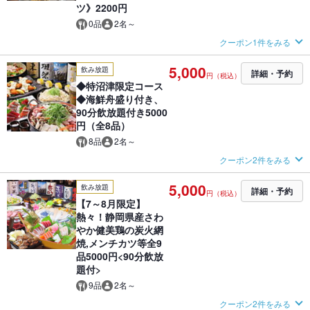
ツ》2200円
0品
2名～
クーポン1件をみる
5,000
飲み放題
詳細・予約
円（税込）
◆特沼津限定コース
◆海鮮舟盛り付き、
90分飲放題付き5000
円（全8品）
8品
2名～
クーポン2件をみる
5,000
飲み放題
詳細・予約
円（税込）
【7～8月限定】
熱々！静岡県産さわ
やか健美鶏の炭火網
焼,メンチカツ等全9
品5000円<90分飲放
題付>
9品
2名～
クーポン2件をみる