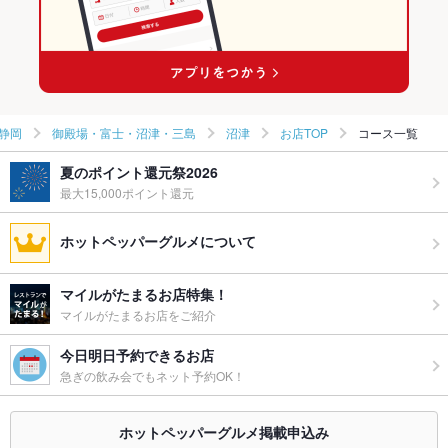
沼津駅 × 焼き鳥・鶏料理
静岡
御殿場・富士・沼津・三島
沼津
お店TOP
コース一覧
夏のポイント還元祭2026
最大15,000ポイント還元
ホットペッパーグルメについて
マイルがたまるお店特集！
マイルがたまるお店をご紹介
今日明日予約できるお店
急ぎの飲み会でもネット予約OK！
ホットペッパーグルメ掲載申込み