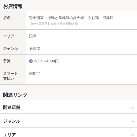
お店情報
店名
完全個室 海鮮と産地鶏の炭火焼 うお鶏 沼津店
【創作居酒屋】海鮮と炭火網焼き鶏
エリア
沼津
ジャンル
居酒屋
予算
3001～4000円
スマート
利用可
支払い
関連リンク
関連店舗
海鮮と産地鶏の炭火焼 うお鶏
ジャンル
個室完備 海鮮と産地鶏の炭火焼 鶏菜 静岡駅前店
居酒屋
エリア