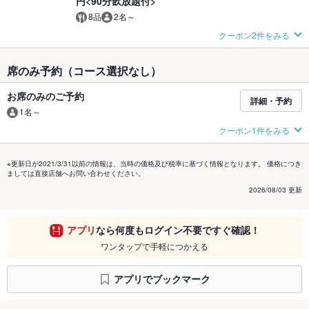
円<90分飲放題付>
8品
2名～
クーポン2件をみる
席のみ予約（コース選択なし）
お席のみのご予約
詳細・予約
1名～
クーポン1件をみる
※更新日が2021/3/31以前の情報は、当時の価格及び税率に基づく情報となります。 価格につき
ましては直接店舗へお問い合わせください。
2026/08/03 更新
アプリ
なら何度もログイン不要ですぐ確認！
ワンタップで手軽につかえる
アプリでブックマーク