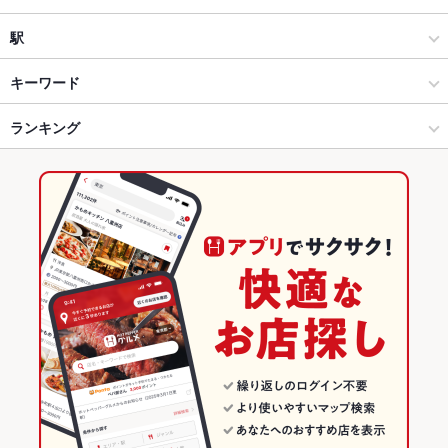
完全個室 海鮮と産地鶏の炭火焼 うお鶏 浜松店
和風
沼津
駅
完全個室 海鮮と産地鶏の炭火焼 うお鶏 清水店
御殿場・富士・沼津・三島 × 居酒屋
沼津 × 居酒屋
大岡駅
キーワード
完全個室 海鮮と産地鶏の炭火焼 うお鶏 藤枝店
御殿場・富士・沼津・三島 × 和風
沼津 × 和風
沼津駅
ランキング
からあげ
お茶漬け
馬刺し
炉ばた焼き・炙り焼き
エビ料理
刺身
フライドポテト
焼きそば
レバー
地鶏
鶏皮
鴨肉
ピザ
餃子
静岡おでん 海鮮和食居酒屋 ごっつぁんです。 静岡店
沼津駅 × 居酒屋
沼津 × 和食
三島駅
静岡のグルメランキング
チャーハン
炭火焼
担々麺
揚げ餃子
完全個室 海鮮と産地鶏の炭火焼 うお鶏 静岡駅店
沼津駅 × 和風
沼津 × 焼き鳥・鶏料理
静岡の居酒屋ランキング
個室完備 海鮮と産地鶏の炭火焼 うお鶏 掛川店
和食
静岡
御殿場・富士・沼津・三島のグルメランキング
焼き鳥・鶏料理
静岡 × 居酒屋
御殿場・富士・沼津・三島の居酒屋ランキング
御殿場・富士・沼津・三島 × 和食
静岡 × 和風
沼津のグルメランキング
御殿場・富士・沼津・三島 × 焼き鳥・鶏料理
静岡 × 和食
沼津の居酒屋ランキング
沼津駅 × 和食
静岡 × 焼き鳥・鶏料理