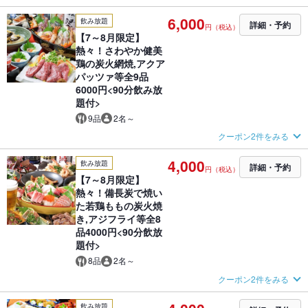
6,000
飲み放題
詳細・予約
円（税込）
【7～8月限定】
熱々！さわやか健美
鶏の炭火網焼,アクア
パッツァ等全9品
6000円<90分飲み放
題付>
9品
2名～
クーポン2件をみる
4,000
飲み放題
詳細・予約
円（税込）
【7～8月限定】
熱々！備長炭で焼い
た若鶏ももの炭火焼
き,アジフライ等全8
品4000円<90分飲放
題付>
8品
2名～
クーポン2件をみる
飲み放題