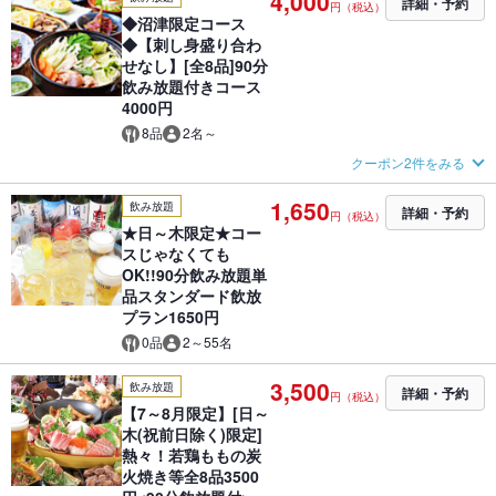
4,000
詳細・予約
円（税込）
◆沼津限定コース
◆【刺し身盛り合わ
せなし】[全8品]90分
飲み放題付きコース
4000円
8品
2名～
クーポン2件をみる
1,650
飲み放題
詳細・予約
円（税込）
★日～木限定★コー
スじゃなくても
OK!!90分飲み放題単
品スタンダード飲放
プラン1650円
0品
2～55名
3,500
飲み放題
詳細・予約
円（税込）
【7～8月限定】[日～
木(祝前日除く)限定]
熱々！若鶏ももの炭
火焼き等全8品3500