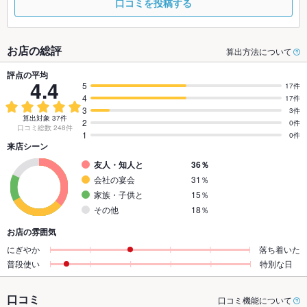
口コミを投稿する
お店の総評
算出方法について
評点の平均
4.4
5
17件
4
17件
3
3件
算出対象 37件
2
0件
口コミ総数 248件
1
0件
来店シーン
友人・知人と
36％
会社の宴会
31％
家族・子供と
15％
その他
18％
お店の雰囲気
にぎやか
落ち着いた
普段使い
特別な日
口コミ
口コミ機能について