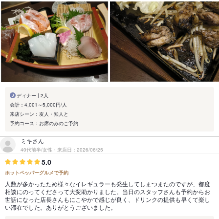
ディナー | 2人
会計：4,001～5,000円/人
来店シーン：友人・知人と
予約コース：お席のみのご予約
ミキさん
40代前半/女性・来店日：2026/06/25
5.0
ホットペッパーグルメで予約
人数が多かったため様々なイレギュラーも発生してしまつまたのですが、都度
相談にのってくださって大変助かりました。当日のスタッフさんも予約からお
世話になった店長さんもにこやかで感じが良く、ドリンクの提供も早くて楽し
い滞在でした。ありがとうございました。