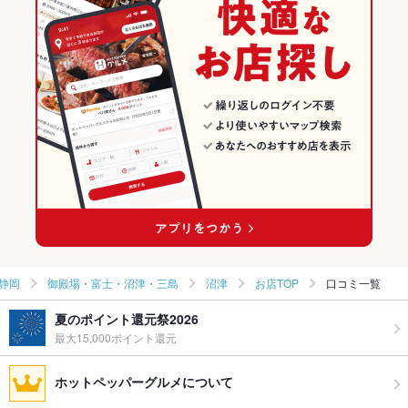
焼き鳥・鶏料理
静岡 × 居酒屋
御殿場・富士・沼津・三島の居酒屋ランキング
御殿場・富士・沼津・三島 × 和食
静岡 × 和風
沼津のグルメランキング
御殿場・富士・沼津・三島 × 焼き鳥・鶏料理
静岡 × 和食
沼津の居酒屋ランキング
沼津駅 × 和食
静岡 × 焼き鳥・鶏料理
沼津駅 × 焼き鳥・鶏料理
静岡
御殿場・富士・沼津・三島
沼津
お店TOP
口コミ一覧
夏のポイント還元祭2026
最大15,000ポイント還元
ホットペッパーグルメについて