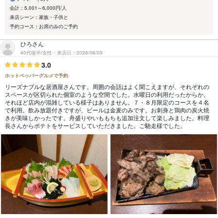
会計：5,001～6,000円/人
来店シーン：家族・子供と
予約コース：お席のみのご予約
ひろさん
40代後半/女性・来店日：2026/08/05
3.0
ホットペッパーグルメで予約
リーズナブルな居酒屋さんです。周囲の会話はよく聞こえますが、それぞれの
スペースが区切られた個室のような空間でした。水曜日の利用だったからか、
それほど店内が混雑している様子はありません。７・８月限定のコースを４名
で利用。飲み放題付きですが、ビールは金麦のみです。お刺身と鶏肉の炭火焼
きが美味しかったです。舟盛りやいももちも追加注文して楽しみました。料理
長さんからポテトをサービスしていただきました。ご馳走様でした。