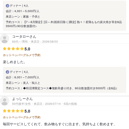
ディナー | 4人
会計：4,001～5,000円/人
来店シーン：家族・子供と
予約コース：【7～8月限定】[日～木(祝前日除く)限定] 熱々！若鶏ももの炭火焼き等全8品
3500円<90分飲放題付>
コータローさん
60代～/男性・来店日：2026/08/03
5.0
ホットペッパーグルメで予約
楽しめました。
ディナー | 4人
会計：6,001～7,000円/人
来店シーン：友人・知人と
予約コース：◆特沼津限定コース◆海鮮舟盛り付き、90分飲放題付き5000円（全8品）
よっしーさん
50代後半/女性・来店日：2026/07/14・5回の投稿
5.0
ホットペッパーグルメで予約
毎回サービスしてくれて、飲み物もすぐに出ます。気持ちよく飲めます、