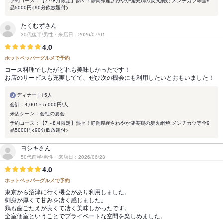
予約コース：【7～8月限定】熱々！静岡県産さわやか健美鶏の炭火網焼,メンチカツ等全9
品5000円<90分飲放題付>
たくむずさん
30代後半/男性・来店日：2026/07/01
4.0
ホットペッパーグルメで予約
コース料理でしたがどれも美味しかったです！
お店のサービスも充実してて、ぜひ次の機会にも利用したいとおもいました！
ディナー | 15人
会計：4,001～5,000円/人
来店シーン：会社の宴会
予約コース：【7～8月限定】熱々！静岡県産さわやか健美鶏の炭火網焼,メンチカツ等全9
品5000円<90分飲放題付>
ヨシキさん
50代前半/男性・来店日：2026/06/23
4.0
ホットペッパーグルメで予約
東京から沼津に行く機会があり利用しました。
刺身が厚くて甘みを凄く感じました。
鶏も歯ごたえが良くて凄く美味しかったです。
全室個室ということでプライベートな空間を楽しめました。