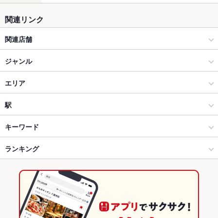
関連リンク
関連店舗
海鮮と産地鶏の炭火焼 うお鶏
ジャンル
個室完備 海鮮と産地鶏の炭火焼 鶏菜 静岡駅前店
居酒屋
エリア
完全個室 海鮮と産地鶏の炭火焼 うお鶏 浜松店
和風
沼津
駅
完全個室 海鮮と産地鶏の炭火焼 うお鶏 清水店
御殿場・富士・沼津・三島 × 居酒屋
沼津 × 居酒屋
大岡駅
キーワード
完全個室 海鮮と産地鶏の炭火焼 うお鶏 藤枝店
御殿場・富士・沼津・三島 × 和風
沼津 × 和風
沼津駅
ランキング
からあげ
お茶漬け
馬刺し
炉ばた焼き・炙り焼き
エビ料理
刺身
フライドポテト
焼きそば
レバー
地鶏
鶏皮
鴨肉
ピザ
餃子
静岡おでん 海鮮和食居酒屋 ごっつぁんです。 静岡店
沼津駅 × 居酒屋
沼津 × 和食
三島駅
静岡のグルメランキング
チャーハン
炭火焼
担々麺
揚げ餃子
完全個室 海鮮と産地鶏の炭火焼 うお鶏 静岡駅店
沼津駅 × 和風
沼津 × 焼き鳥・鶏料理
静岡の居酒屋ランキング
個室完備 海鮮と産地鶏の炭火焼 うお鶏 掛川店
和食
静岡
御殿場・富士・沼津・三島のグルメランキング