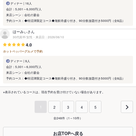
ディナー | 16人
会計：5,001～6,000円/人
来店シーン：会社の宴会
予約コース：◆特沼津限定コース◆海鮮舟盛り付き、90分飲放題付き5000円（全8品）
ほーみぃさん
30代前半/女性・来店日：2026/06/10
4.0
ホットペッパーグルメで予約
ディナー | 9人
会計：5,001～6,000円/人
来店シーン：会社の宴会
予約コース：◆特沼津限定コース◆海鮮舟盛り付き、90分飲放題付き5000円（全8品）
※表示されているコースは、現在予約を受け付けていない場合があります。
1
2
3
4
5
全248件（1～10件）
お店TOPへ戻る