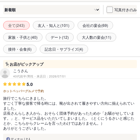
写真付きのみ
全て(243)
友人・知人と(101)
会社の宴会(69)
家族・子供と(40)
デート(12)
大人数の宴会(11)
接待・会食(6)
記念日・サプライズ(4)
お店がピックアップ
こうさん
40代前半/男性・来店日：2026/07/01
5.0
ホットペッパーグルメで予約
旅行でこちらにきました。
すごく丁寧な接客で帰る時には、靴が出されて履きやすい方向に揃えられてい
ました。
店長さんらしき人から、おそらく団体予約があったためか「お騒がせしていま
す。」と、サービス品をいただいてしまいました。（とくにうるさいと感じた
とか、こちらからクレームを言ったわけではありません。）
ありがとうございました。
ディナー | 2人