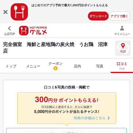
はじめてのアプリ予約で最大
1,000円分ポイントもらえる
ダウンロード
アプリで開く
お店TOP
マイメニュー
完全個室 海鮮と産地鶏の炭火焼 うお鶏 沼津
店
クーポン
口コミ
トップ
メニュー
店内
写真
5
248
口コミ&写真の投稿・掲載で