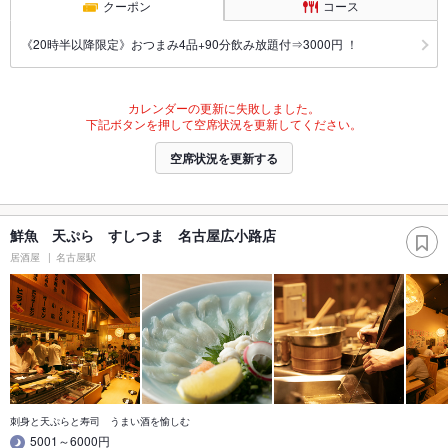
クーポン
コース
《20時半以降限定》おつまみ4品+90分飲み放題付⇒3000円 ！
カレンダーの更新に失敗しました。
下記ボタンを押して空席状況を更新してください。
空席状況を更新する
鮮魚 天ぷら すしつま 名古屋広小路店
居酒屋
名古屋駅
刺身と天ぷらと寿司 うまい酒を愉しむ
5001～6000円