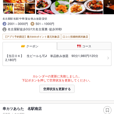
名古屋駅/名駅/中華/宴会/飲み放題/貸切
2001～3000円
501～1000円
名古屋駅徒歩3分!!大名古屋裏･徒歩30秒
【アプリ予約限定】最大800ポイント還元対象店
口コミ投稿特典対象店
クーポン
コース
【当日ＯＫ】 生ビールも可♪ 単品飲み放題 90分1,980円/120分
2,180円
カレンダーの更新に失敗しました。
下記ボタンを押して空席状況を更新してください。
空席状況を更新する
串カツあらた 名駅南店
居酒屋
名古屋駅