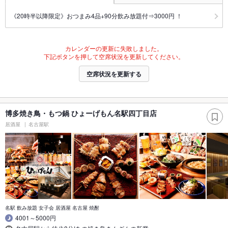
《20時半以降限定》おつまみ4品+90分飲み放題付⇒3000円 ！
カレンダーの更新に失敗しました。
下記ボタンを押して空席状況を更新してください。
空席状況を更新する
博多焼き鳥・もつ鍋 ひょーげもん名駅四丁目店
居酒屋
名古屋駅
名駅 飲み放題 女子会 居酒屋 名古屋 焼酎
4001～5000円