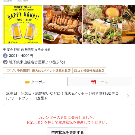
串 宴会 野菜 肉 居酒屋 女子会 海鮮
3001～4000円
地下鉄東山線名古屋駅より徒歩5分
【アプリ予約限定】最大800ポイント還元対象店
口コミ投稿特典対象店
クーポン
コース
誕生日・記念日・結婚祝いなどに！花火&メッセージ付き無料BDデコ
[デザートプレート]進呈♪
カレンダーの更新に失敗しました。
下記ボタンを押して空席状況を更新してください。
空席状況を更新する