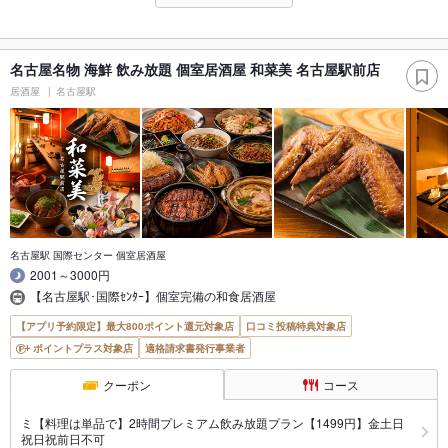
名古屋名物 海鮮 飲み放題 個室居酒屋 和菜美 名古屋駅前店
居酒屋
名古屋駅
名古屋駅 国際センター 個室居酒屋
2001～3000円
【名古屋駅･国際ｾﾝﾀｰ】個室完備の和食居酒屋
【アプリ予約限定】最大800ポイント還元対象店
口コミ投稿特典対象店
ポイントプラス対象店
適格請求書発行事業者
クーポン
コース
ミ【料理は単品で】2時間プレミアム飲み放題プラン【1499円】金土日
祝日祝前日不可