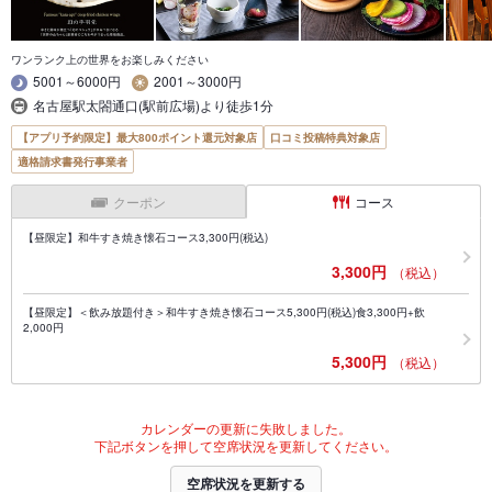
ワンランク上の世界をお楽しみください
5001～6000円
2001～3000円
名古屋駅太閤通口(駅前広場)より徒歩1分
【アプリ予約限定】最大800ポイント還元対象店
口コミ投稿特典対象店
適格請求書発行事業者
クーポン
コース
【昼限定】和牛すき焼き懐石コース3,300円(税込)
3,300円
（税込）
【昼限定】＜飲み放題付き＞和牛すき焼き懐石コース5,300円(税込)食3,300円+飲
2,000円
5,300円
（税込）
カレンダーの更新に失敗しました。
下記ボタンを押して空席状況を更新してください。
空席状況を更新する