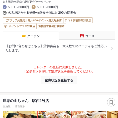
名古屋駅/名駅/栄/貸切/宴会/ケータリング
5001～6000円
5001～6000円
名古屋駅から徒歩5分(愛知全域に約200の提携会…
【アプリ予約限定】最大800ポイント還元対象店
口コミ投稿特典対象店
ポイントプラス対象店
適格請求書発行事業者
クーポン
コース
【お問い合わせはこちら】貸切宴会も、大人数でのパーティもご対応い
たします。
カレンダーの更新に失敗しました。
下記ボタンを押して空席状況を更新してください。
空席状況を更新する
世界の山ちゃん 駅西4号店
居酒屋
名古屋駅