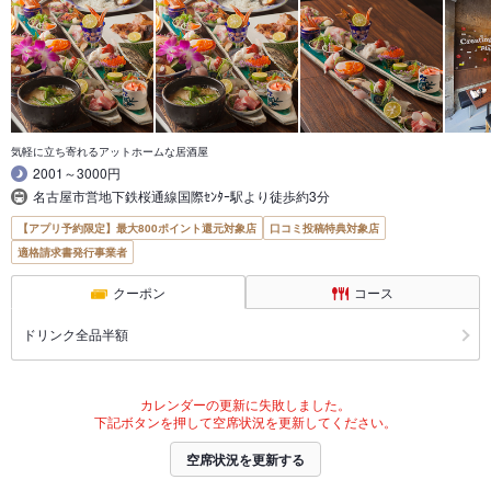
気軽に立ち寄れるアットホームな居酒屋
2001～3000円
名古屋市営地下鉄桜通線国際ｾﾝﾀｰ駅より徒歩約3分
【アプリ予約限定】最大800ポイント還元対象店
口コミ投稿特典対象店
適格請求書発行事業者
クーポン
コース
ドリンク全品半額
カレンダーの更新に失敗しました。
下記ボタンを押して空席状況を更新してください。
空席状況を更新する