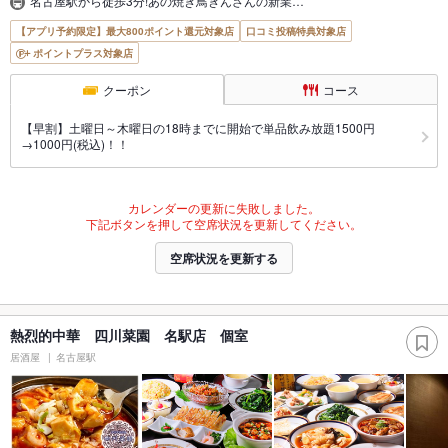
名古屋駅から徒歩3分!あの焼き鳥きんざんの新業…
【アプリ予約限定】最大800ポイント還元対象店
口コミ投稿特典対象店
ポイントプラス対象店
クーポン
コース
【早割】土曜日～木曜日の18時までに開始で単品飲み放題1500円
→1000円(税込)！！
カレンダーの更新に失敗しました。
下記ボタンを押して空席状況を更新してください。
空席状況を更新する
熱烈的中華 四川菜園 名駅店 個室
居酒屋
名古屋駅