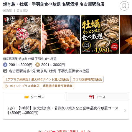
焼き鳥・牡蠣・手羽先食べ放題 名駅酒場 名古屋駅前店
居酒屋
名古屋駅
個室居酒屋 焼き鳥 牡蠣 手羽先 食べ放題
2001～3000円
2001～3000円
名古屋駅徒歩1分!焼き鳥･牡蠣･手羽先贅沢食べ放題
【アプリ予約限定】最大800ポイント還元対象店
口コミ投稿特典対象店
ポイントプラス対象店
適格請求書発行事業者
クーポン
コース
（み）【2時間】炭火焼き鳥・若鶏炙り焼きなど全36品食べ放題コース
【4500円→3500円】
カレンダーの更新に失敗しました。