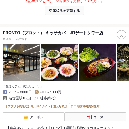
下記ボタンを押して空席状況を更新してください。
空席状況を更新する
PRONTO（プロント） キッサカバ JRゲートタワー店
居酒屋
名古屋駅
「昼はカフェ、夜はサカバ。」
2001～3000円
501～1000円
名古屋駅10出口より徒歩約2分
【アプリ予約限定】最大800ポイント還元対象店
口コミ投稿特典対象店
クーポン
コース
【宴会やパーティーの盛り上げに♪】1週間前予約でタコさんウインナ