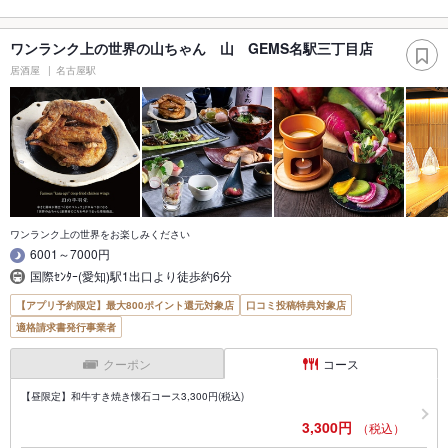
ワンランク上の世界の山ちゃん 山 GEMS名駅三丁目店
居酒屋
名古屋駅
ワンランク上の世界をお楽しみください
6001～7000円
国際ｾﾝﾀｰ(愛知)駅1出口より徒歩約6分
【アプリ予約限定】最大800ポイント還元対象店
口コミ投稿特典対象店
適格請求書発行事業者
クーポン
コース
【昼限定】和牛すき焼き懐石コース3,300円(税込)
3,300円
（税込）