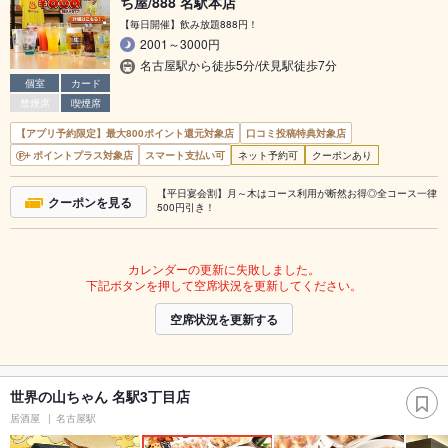
ち屋/888 名駅本店
【毎日開催】飲み放題888円！
2001～3000円
名古屋駅から徒歩5分/伏見駅徒歩7分
個室
カード
禁煙席
喫煙席
【アプリ予約限定】最大800ポイント還元対象店
口コミ投稿特典対象店
ポイントプラス対象店
スマート支払い可
ネット予約可
クーポンあり
【平日宴会割】月～木はコース利用が断然お得◎全コース一律
クーポンを見る
500円引き！
カレンダーの更新に失敗しました。
下記ボタンを押して空席状況を更新してください。
空席状況を更新する
世界の山ちゃん 名駅3丁目店
居酒屋
名古屋駅