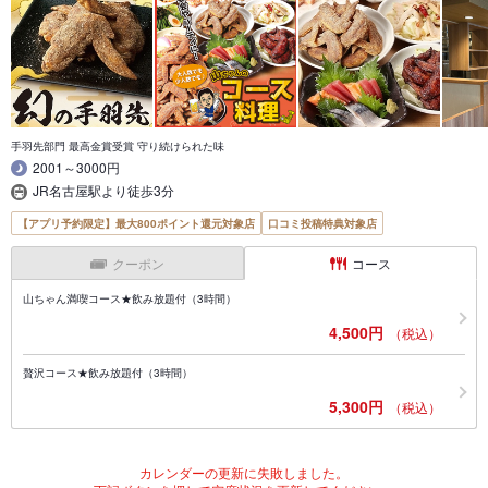
手羽先部門 最高金賞受賞 守り続けられた味
2001～3000円
JR名古屋駅より徒歩3分
【アプリ予約限定】最大800ポイント還元対象店
口コミ投稿特典対象店
クーポン
コース
山ちゃん満喫コース★飲み放題付（3時間）
4,500円
（税込）
贅沢コース★飲み放題付（3時間）
5,300円
（税込）
カレンダーの更新に失敗しました。