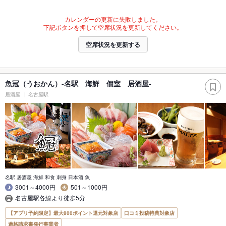
カレンダーの更新に失敗しました。
下記ボタンを押して空席状況を更新してください。
空席状況を更新する
魚冠（うおかん）-名駅 海鮮 個室 居酒屋-
居酒屋
名古屋駅
名駅 居酒屋 海鮮 和食 刺身 日本酒 魚
3001～4000円
501～1000円
名古屋駅各線より徒歩5分
【アプリ予約限定】最大800ポイント還元対象店
口コミ投稿特典対象店
適格請求書発行事業者