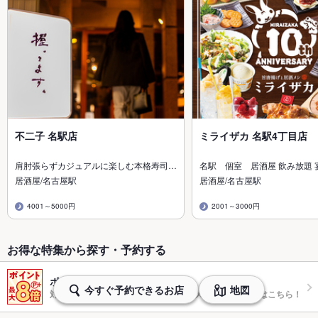
不二子 名駅店
ミライザカ 名駅4丁目店
肩肘張らずカジュアルに楽しむ本格寿司…
名駅 個室 居酒屋 飲み放題 
居酒屋/名古屋駅
居酒屋/名古屋駅
4001～5000円
2001～3000円
お得な特集から探す・予約する
ポイントプラスで最大8倍
今すぐ予約できるお店
地図
対象日時のネット予約でポイントが最大8倍たまるお店はこちら！