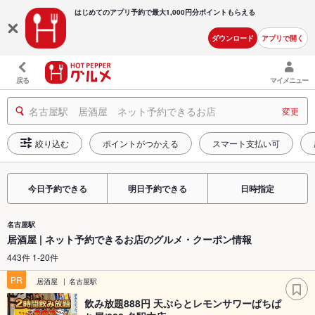
はじめてのアプリ予約で最大
1,000円分ポイントもらえる
ダウンロード
アプリで開く
戻る
マイメニュー
名古屋駅 居酒屋 ネット予約できるお店
変更
絞り込む
ポイントがつかえる
スマート支払い可
今日予約できる
明日予約できる
日時指定
名古屋駅
居酒屋 | ネット予約できるお店のグルメ・クーポン情報
443件 1-20件
PR
居酒屋
名古屋駅
飲み放題888円 天ぷらとレモンサワーぱちぱ