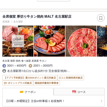
全席個室 厚切り牛タン焼肉 MALT 名古屋駅店
居酒屋
名古屋駅
名古屋 個室 焼肉 食べ放題 居酒屋 牛タン
3001～4000円
2001～3000円
名古屋駅西1出口から徒歩約1分 完全個室/焼肉/…
【アプリ予約限定】最大800ポイント還元対象店
口コミ投稿特典対象店
ポイントプラス対象店
適格請求書発行事業者
クーポン
コース
【日曜～木曜限定】主役or幹事様１名様無料！