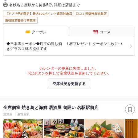
名鉄名古屋駅から徒歩5分｡詳細は店舗まで
【アプリ予約限定】最大800ポイント還元対象店
口コミ投稿特典対象店
適格請求書発行事業者
クーポン
コース
◆日本酒クーポン◆店主の隠し酒 １杯プレゼント クーポン１枚につ
きグラス１杯の提供です
カレンダーの更新に失敗しました。
下記ボタンを押して空席状況を更新してください。
空席状況を更新する
全席個室 焼き鳥と海鮮 居酒屋 旬囲い 名駅駅前店
居酒屋
名古屋駅