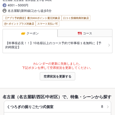
4001～5000円
名古屋駅(新幹線口)から徒歩5分
【アプリ予約限定】最大800ポイント還元対象店
口コミ投稿特典対象店
ポイントプラス対象店
スマート支払い可
クーポン
コース
【幹事様必見！！】10名様以上のコース予約で幹事様１名無料に【予
約時限定】
カレンダーの更新に失敗しました。
下記ボタンを押して空席状況を更新してください。
空席状況を更新する
名古屋（名古屋駅/西区/中村区）で、特集・シーンから探す
8
くつろぎの掘りごたつ式個室