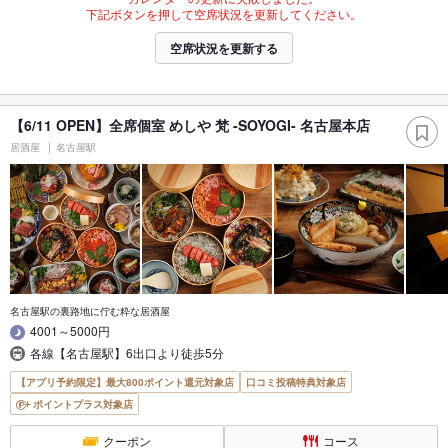
下記ボタンを押して空席状況を更新してください。
空席状況を更新する
【6/11 OPEN】全席個室 めしや 梵 -SOYOGI- 名古屋本店
居酒屋
名古屋駅
名古屋駅の裏路地に佇む粋な居酒屋
4001～5000円
各線【名古屋駅】6出口より徒歩5分
【アプリ予約限定】最大800ポイント還元対象店
口コミ投稿特典対象店
ポイントプラス対象店
クーポン
コース