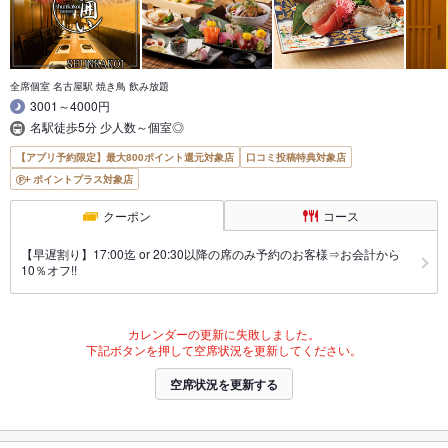
全席個室 名古屋駅 焼き鳥 飲み放題
3001～4000円
名駅徒歩5分 少人数～個室◎
【アプリ予約限定】最大800ポイント還元対象店
口コミ投稿特典対象店
ポイントプラス対象店
クーポン
コース
【早遅割り】17:00迄 or 20:30以降の席のみ予約のお客様⇒お会計から
10％オフ!!
カレンダーの更新に失敗しました。
下記ボタンを押して空席状況を更新してください。
空席状況を更新する