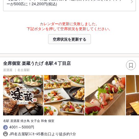
ーが500匹に！24,200円(税込)
カレンダーの更新に失敗しました。
下記ボタンを押して空席状況を更新してください。
空席状況を更新する
全席個室 楽蔵うたげ 名駅４丁目店
居酒屋
名古屋駅
名駅 居酒屋 焼き鳥 女子会 和食 個室
4001～5000円
JR名古屋駅ﾕﾆﾓｰﾙ5番出口より徒歩約1分