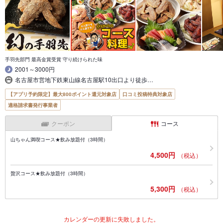
手羽先部門 最高金賞受賞 守り続けられた味
2001～3000円
名古屋市営地下鉄東山線名古屋駅10出口より徒歩…
【アプリ予約限定】最大800ポイント還元対象店
口コミ投稿特典対象店
適格請求書発行事業者
クーポン
コース
山ちゃん満喫コース★飲み放題付（3時間）
4,500円
（税込）
贅沢コース★飲み放題付（3時間）
5,300円
（税込）
カレンダーの更新に失敗しました。