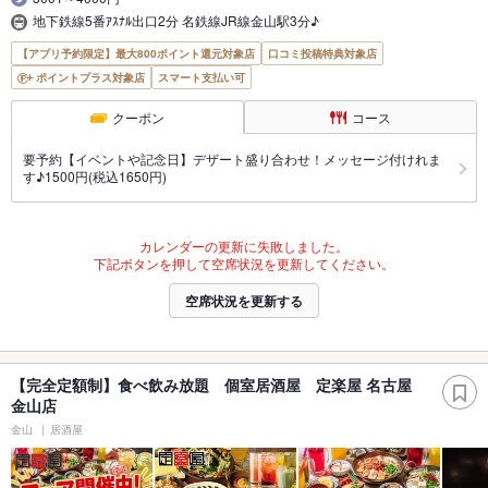
地下鉄線5番ｱｽﾅﾙ出口2分 名鉄線JR線金山駅3分♪
【アプリ予約限定】最大800ポイント還元対象店
口コミ投稿特典対象店
ポイントプラス対象店
スマート支払い可
クーポン
コース
要予約【イベントや記念日】デザート盛り合わせ！メッセージ付けれま
す♪1500円(税込1650円)
カレンダーの更新に失敗しました。
下記ボタンを押して空席状況を更新してください。
空席状況を更新する
【完全定額制】食べ飲み放題 個室居酒屋 定楽屋 名古屋
金山店
金山
居酒屋