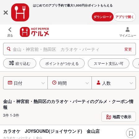
はじめてのアプリ予約で最大
1,000円分ポイントもらえる
ダウンロード
アプリで開く
戻る
マイメニュー
金山・神宮前・熱田区 カラオケ・パーティ
変更
絞り込む
ポイントがつかえる
スマート支払い可
日付
時間
人数
金山・神宮前・熱田区のカラオケ・パーティのグルメ・クーポン情
報
3件 1-3件
地図で表示
カラオケ JOYSOUND(ジョイサウンド) 金山店
カラオケ・パーティ
金山