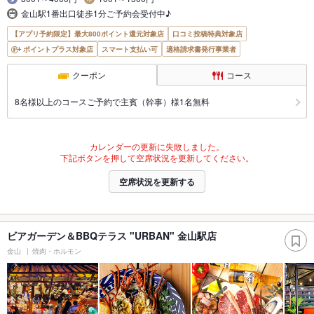
金山駅1番出口徒歩1分ご予約会受付中♪
【アプリ予約限定】最大800ポイント還元対象店
口コミ投稿特典対象店
ポイントプラス対象店
スマート支払い可
適格請求書発行事業者
クーポン
コース
8名様以上のコースご予約で主賓（幹事）様1名無料
カレンダーの更新に失敗しました。
下記ボタンを押して空席状況を更新してください。
空席状況を更新する
ビアガーデン＆BBQテラス "URBAN" 金山駅店
金山
焼肉・ホルモン