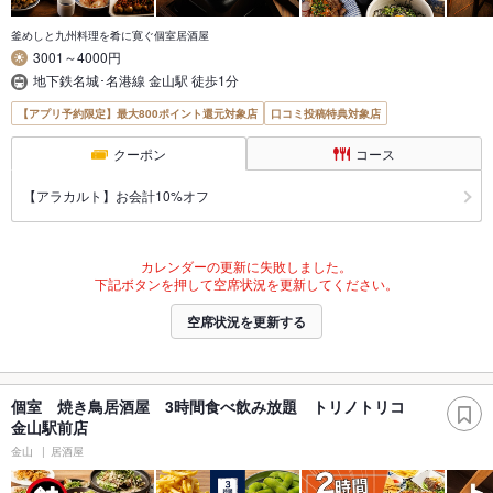
釜めしと九州料理を肴に寛ぐ個室居酒屋
3001～4000円
地下鉄名城･名港線 金山駅 徒歩1分
【アプリ予約限定】最大800ポイント還元対象店
口コミ投稿特典対象店
クーポン
コース
【アラカルト】お会計10%オフ
カレンダーの更新に失敗しました。
下記ボタンを押して空席状況を更新してください。
空席状況を更新する
個室 焼き鳥居酒屋 3時間食べ飲み放題 トリノトリコ
金山駅前店
金山
居酒屋