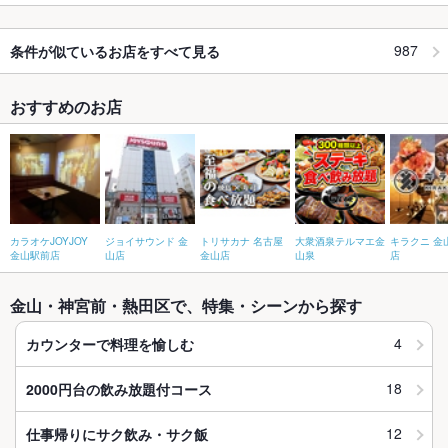
987
条件が似ているお店をすべて見る
おすすめのお店
カラオケJOYJOY
ジョイサウンド 金
トリサカナ 名古屋
大衆酒泉テルマエ金
キラクニ 金
金山駅前店
山店
金山店
山泉
店
金山・神宮前・熱田区で、特集・シーンから探す
4
カウンターで料理を愉しむ
18
2000円台の飲み放題付コース
12
仕事帰りにサク飲み・サク飯