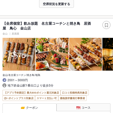
空席状況を更新する
【全席個室】飲み放題 名古屋コーチンと焼き鳥 居酒
屋 鳥心 金山店
金山
居酒屋
金山/名古屋コーチン/焼き鳥/地鶏
2001～3000円
地下鉄金山駅1番出口より徒歩3分
【アプリ予約限定】最大800ポイント還元対象店
口コミ投稿特典対象店
ポイントプラス対象店
スマート支払い可
適格請求書発行事業者
クーポン
コース