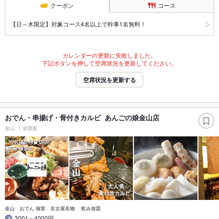
クーポン
コース
【日～木限定】対象コース4名以上で幹事1名無料！
カレンダーの更新に失敗しました。
下記ボタンを押して空席状況を更新してください。
空席状況を更新する
おでん・串揚げ・骨付きカルビ あんごの娘金山店
金山
居酒屋
金山 おでん 個室 名古屋名物 飲み放題
3001～4000円