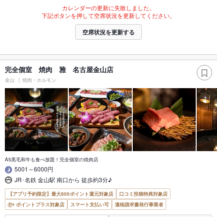
カレンダーの更新に失敗しました。
下記ボタンを押して空席状況を更新してください。
空席状況を更新する
完全個室 焼肉 雅 名古屋金山店
金山
焼肉・ホルモン
A5黒毛和牛も食べ放題！完全個室の焼肉店
5001～6000円
JR･名鉄 金山駅 南口から 徒歩約3分♪
【アプリ予約限定】最大800ポイント還元対象店
口コミ投稿特典対象店
ポイントプラス対象店
スマート支払い可
適格請求書発行事業者