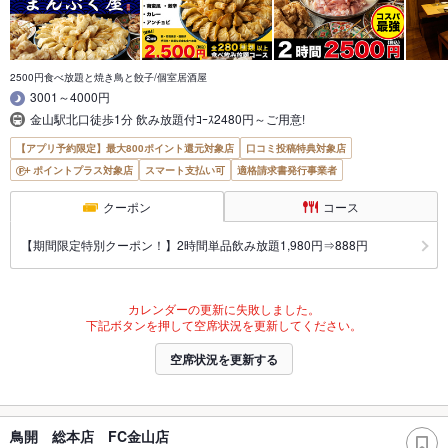
2500円食べ放題と焼き鳥と餃子/個室居酒屋
3001～4000円
金山駅北口徒歩1分 飲み放題付ｺｰｽ2480円～ご用意!
【アプリ予約限定】最大800ポイント還元対象店
口コミ投稿特典対象店
ポイントプラス対象店
スマート支払い可
適格請求書発行事業者
クーポン
コース
【期間限定特別クーポン！】2時間単品飲み放題1,980円⇒888円
カレンダーの更新に失敗しました。
下記ボタンを押して空席状況を更新してください。
空席状況を更新する
鳥開 総本店 FC金山店