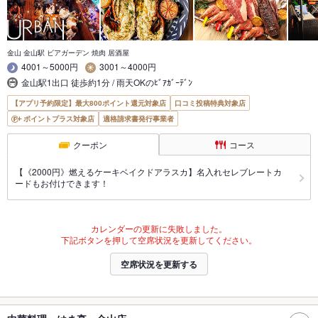
金山 金山駅 ビアガーデン 焼肉 居酒屋
4001～5000円
3001～4000円
金山駅1出口 徒歩約1分 / 雨天OKのﾋﾞｱｶﾞｰﾃﾞﾝ
【アプリ予約限定】最大800ポイント還元対象店
口コミ投稿特典対象店
ポイントプラス対象店
適格請求書発行事業者
クーポン
コース
【《2000円》燃えるケーキベイクドアラスカ】名入れセレブレートカ
ードもお付けできます！
カレンダーの更新に失敗しました。
下記ボタンを押して空席状況を更新してください。
空席状況を更新する