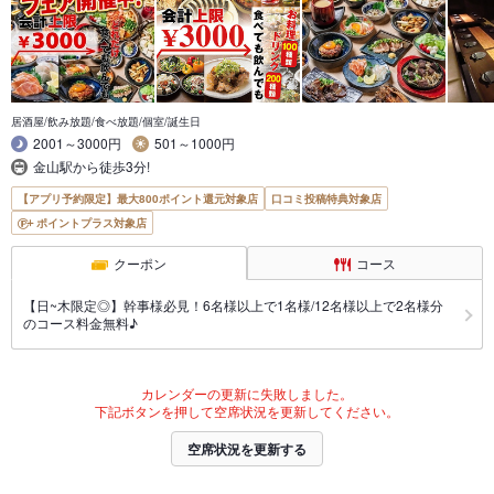
居酒屋/飲み放題/食べ放題/個室/誕生日
2001～3000円
501～1000円
金山駅から徒歩3分!
【アプリ予約限定】最大800ポイント還元対象店
口コミ投稿特典対象店
ポイントプラス対象店
クーポン
コース
【日~木限定◎】幹事様必見！6名様以上で1名様/12名様以上で2名様分
のコース料金無料♪
カレンダーの更新に失敗しました。
下記ボタンを押して空席状況を更新してください。
空席状況を更新する