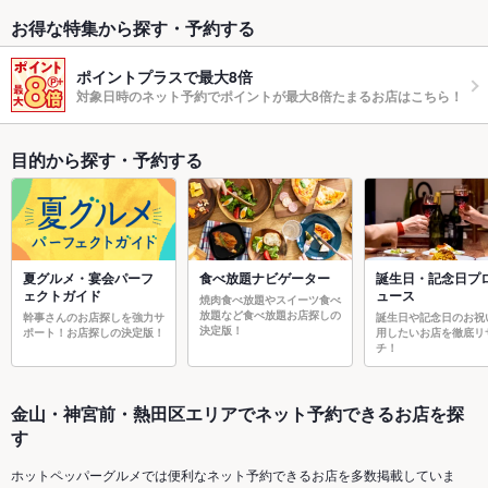
お得な特集から探す・予約する
ポイントプラスで最大8倍
対象日時のネット予約でポイントが最大8倍たまるお店はこちら！
目的から探す・予約する
夏グルメ・宴会パーフ
食べ放題ナビゲーター
誕生日・記念日プ
ェクトガイド
ュース
焼肉食べ放題やスイーツ食べ
放題など食べ放題お店探しの
幹事さんのお店探しを強力サ
誕生日や記念日のお祝
決定版！
ポート！お店探しの決定版！
用したいお店を徹底リ
チ！
金山・神宮前・熱田区エリアでネット予約できるお店を探
す
ホットペッパーグルメでは便利なネット予約できるお店を多数掲載していま