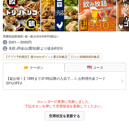
雰囲気抜群個室×食べ飲み3h2499円(税込)～
2001～3000円
名鉄,JR金山(愛知)駅より徒歩約2分
【アプリ予約限定】最大800ポイント還元対象店
口コミ投稿特典対象店
クーポン
コース
【超お得！】18時まで/21時以降の入店で…☆ お料理代金フード
20%OFF♪
カレンダーの更新に失敗しました。
下記ボタンを押して空席状況を更新してください。
空席状況を更新する