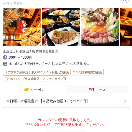
金山
居酒屋
金山 金山駅 個室 焼き鳥 貸切 飲み放題 肉
3001～4000円
金山駅より徒歩3分｡じゃんじゃん亭さんの路地を…
【アプリ予約限定】最大800ポイント還元対象店
口コミ投稿特典対象店
ポイントプラス対象店
スマート支払い可
クーポン
コース
☆日曜～木曜限定☆ 【単品飲み放題 120分1790円】
カレンダーの更新に失敗しました。
下記ボタンを押して空席状況を更新してください。