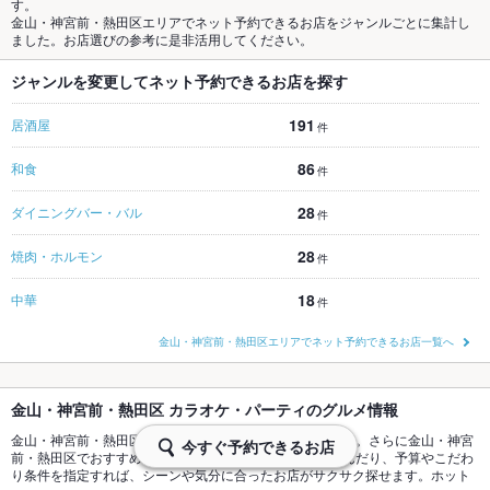
す。
金山・神宮前・熱田区エリアでネット予約できるお店をジャンルごとに集計し
ました。お店選びの参考に是非活用してください。
ジャンルを変更してネット予約できるお店を探す
191
居酒屋
件
86
和食
件
28
ダイニングバー・バル
件
28
焼肉・ホルモン
件
18
中華
件
金山・神宮前・熱田区エリアでネット予約できるお店一覧へ
金山・神宮前・熱田区 カラオケ・パーティのグルメ情報
金山・神宮前・熱田区 カラオケ・パーティのお店一覧です。さらに金山・神宮
今すぐ予約できるお店
前・熱田区でおすすめの料理ジャンル
カラオケ
で絞り込んだり、予算やこだわ
り条件を指定すれば、シーンや気分に合ったお店がサクサク探せます。ホット