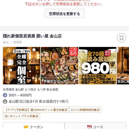
下記ボタンを押して空席状況を更新してください。
空席状況を更新する
隠れ家個室居酒屋 囲い屋 金山店
金山
居酒屋
全席個室 金山駅 もつ焼き もつ串 飲み放題
3001～4000円
金山駅北口徒歩1分 飲み放題付ｺｰｽ有◎
【アプリ予約限定】最大800ポイント還元対象店
口コミ投稿特典対象店
ポイントプラス対象店
クーポン
コース