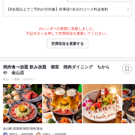
【8名様以上でご予約の方対象】幹事様1名分のコース料金無料
カレンダーの更新に失敗しました。
下記ボタンを押して空席状況を更新してください。
空席状況を更新する
焼肉食べ放題 飲み放題 個室 焼肉ダイニング ちから
や 金山店
金山
焼肉・ホルモン
金山駅/居酒屋/個室/焼肉/宴会
3001～4000円
1001～1500円