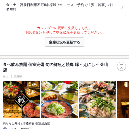
金・土・祝前日利用不可8名様以上のコースご予約で主賓（幹事）様1
名無料
カレンダーの更新に失敗しました。
下記ボタンを押して空席状況を更新してください。
空席状況を更新する
食べ飲み放題 個室完備 旬の鮮魚と焼鳥 縁～えにし～ 金山
店
金山
居酒屋
肉ちらし寿司と本格和食/個室居酒屋
3001～4000円