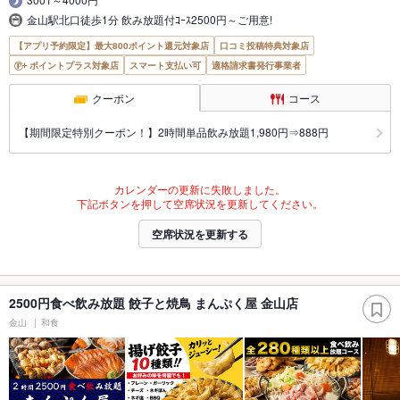
金山駅北口徒歩1分 飲み放題付ｺｰｽ2500円～ご用意!
【アプリ予約限定】最大800ポイント還元対象店
口コミ投稿特典対象店
ポイントプラス対象店
スマート支払い可
適格請求書発行事業者
クーポン
コース
【期間限定特別クーポン！】2時間単品飲み放題1,980円⇒888円
カレンダーの更新に失敗しました。
下記ボタンを押して空席状況を更新してください。
空席状況を更新する
2500円食べ飲み放題 餃子と焼鳥 まんぷく屋 金山店
金山
和食