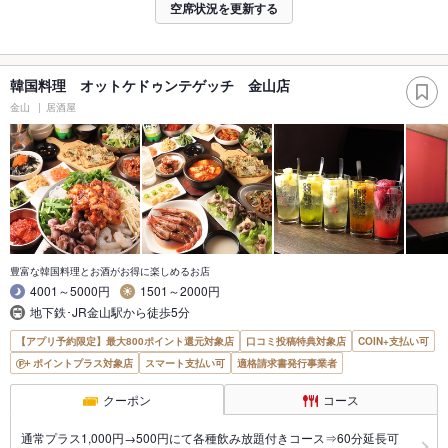
空席状況を更新する
韓国料理 オットケドゥンテゲッチ 金山店
金山
居酒屋
豊富な韓国料理とお酒がお得に楽しめるお店
4001～5000円
1501～2000円
地下鉄･JR金山駅から徒歩5分
【アプリ予約限定】最大800ポイント還元対象店
口コミ投稿特典対象店
COIN+支払い可
ポイントプラス対象店
スマート支払い可
適格請求書発行事業者
クーポン
コース
通常プラス1,000円→500円にて各種飲み放題付きコース⇒60分延長可