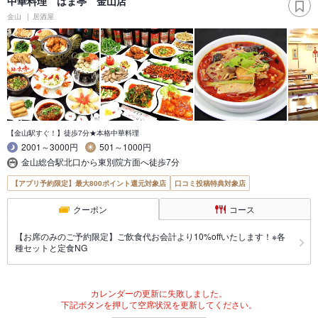
中華料理 はま亭 金山店
金山
居酒屋
【金山駅すぐ！】徒歩7分★本格中華料理
2001～3000円
501～1000円
金山総合駅北口から東別院方面へ徒歩7分
【アプリ予約限定】最大800ポイント還元対象店
口コミ投稿特典対象店
クーポン
コース
【お席のみのご予約限定】ご飲食代お会計より10%offいたします！※各
種セットと定食NG
カレンダーの更新に失敗しました。
下記ボタンを押して空席状況を更新してください。