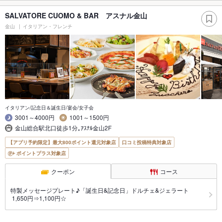
SALVATORE CUOMO & BAR アスナル金山
金山
イタリアン・フレンチ
イタリアン/記念日＆誕生日/宴会/女子会
3001～4000円
1001～1500円
金山総合駅北口徒歩1分｡ｱｽﾅﾙ金山2F
【アプリ予約限定】最大800ポイント還元対象店
口コミ投稿特典対象店
ポイントプラス対象店
クーポン
コース
特製メッセージプレート♪「誕生日&記念日」ドルチェ&ジェラート
1,650円⇒1,100円☆