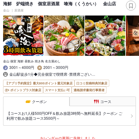
海鮮 炉端焼き 個室居酒屋 喰海（くうかい） 金山店
金山
居酒屋
金山 個室 海鮮 昼飲み 焼き鳥 名古屋めし
3001～4000円
2001～3000円
金山駅徒歩1分◆完全個室で喫煙席･禁煙席ござい…
【アプリ予約限定】最大800ポイント還元対象店
口コミ投稿特典対象店
ポイントプラス対象店
スマート支払い可
適格請求書発行事業者
クーポン
コース
【コースお1人様500円OFF＆飲み放題3時間へ無料延長】クーポン ご
利用で飲み放題コース3500円～
カレンダーの更新に失敗しました。