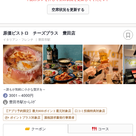
空席状況を更新する
原価ビストロ チーズプラス 豊田店
イタリアン・フレンチ
豊田市駅
～誰もが気軽に小さな贅沢を～
3001～4000円
豊田市駅からｽｸﾞ
【アプリ予約限定】最大800ポイント還元対象店
口コミ投稿特典対象店
ポイントプラス対象店
適格請求書発行事業者
クーポン
コース