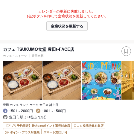
カレンダーの更新に失敗しました。
下記ボタンを押して空席状況を更新してください。
空席状況を更新する
カフェ TSUKUMO食堂 豊田t-FACE店
カフェ・スイーツ
豊田市駅
豊田 カフェ ランチ ケーキ 女子会 誕生日
1501～2000円
1001～1500円
豊田市駅より徒歩で3分
【アプリ予約限定】最大350ポイント還元対象店
口コミ投稿特典対象店
ポイントプラス対象店
スマート支払い可