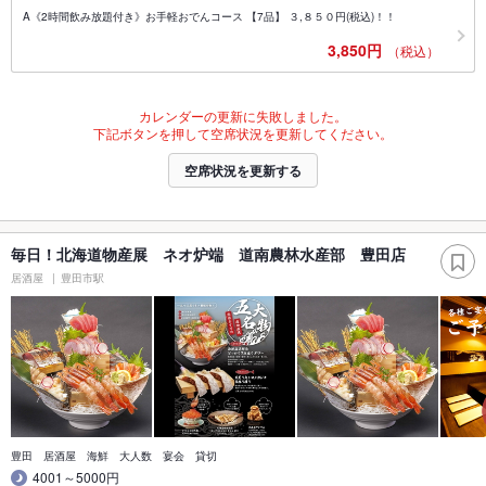
A《2時間飲み放題付き》お手軽おでんコース 【7品】 ３,８５０円(税込)！！
3,850円
（税込）
カレンダーの更新に失敗しました。
下記ボタンを押して空席状況を更新してください。
空席状況を更新する
毎日！北海道物産展 ネオ炉端 道南農林水産部 豊田店
居酒屋
豊田市駅
豊田 居酒屋 海鮮 大人数 宴会 貸切
4001～5000円