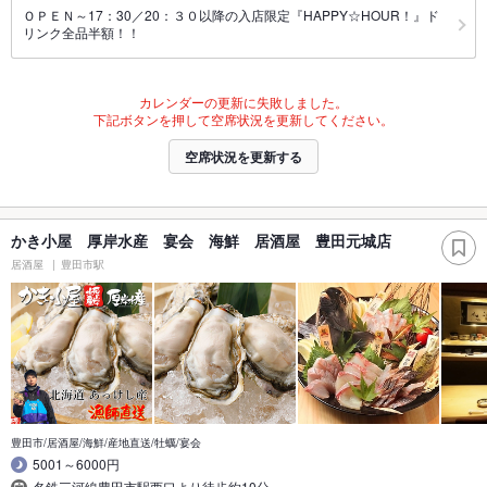
ＯＰＥＮ～17：30／20：３０以降の入店限定『HAPPY☆HOUR！』ド
リンク全品半額！！
カレンダーの更新に失敗しました。
下記ボタンを押して空席状況を更新してください。
空席状況を更新する
かき小屋 厚岸水産 宴会 海鮮 居酒屋 豊田元城店
居酒屋
豊田市駅
豊田市/居酒屋/海鮮/産地直送/牡蠣/宴会
5001～6000円
名鉄三河線豊田市駅西口より徒歩約10分