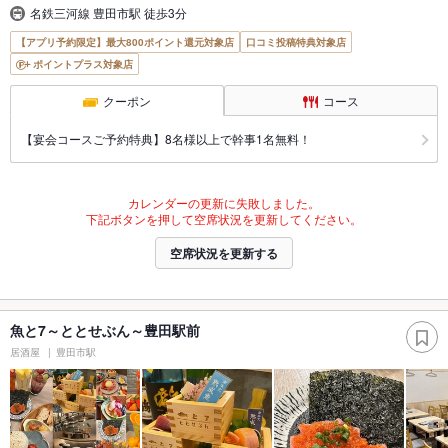
名鉄三河線 豊田市駅 徒歩3分
【アプリ予約限定】最大800ポイント還元対象店
口コミ投稿特典対象店
ポイントプラス対象店
クーポン
コース
【宴会コースご予約特典】8名様以上で幹事1名無料！
カレンダーの更新に失敗しました。
下記ボタンを押して空席状況を更新してください。
空席状況を更新する
魚と7～ととせぶん～豊田駅前
居酒屋
豊田市駅