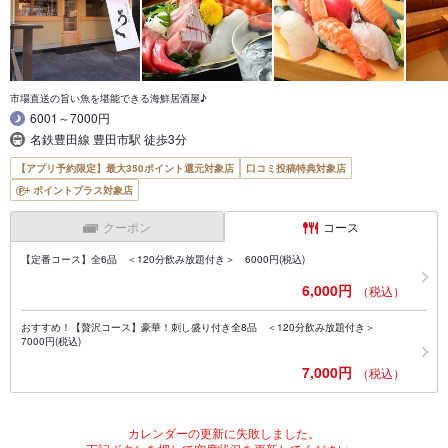
市場直送の旨い魚を堪能できる海鮮居酒屋♪
6001～7000円
名鉄豊田線 豊田市駅 徒歩3分
【アプリ予約限定】最大350ポイント還元対象店
口コミ投稿特典対象店
ポイントプラス対象店
クーポン
コース
【定番コース】全6品 ＜120分飲み放題付き＞ 6000円(税込)
6,000円
（税込）
おすすめ！【贅沢コース】豪華！刺し盛り付き全8品 ＜120分飲み放題付き＞
7000円(税込)
7,000円
（税込）
カレンダーの更新に失敗しました。