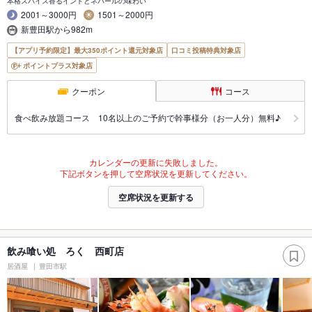
本格スパイス香るインドとネパールの味わい
2001～3000円
1501～2000円
新豊田駅から982m
【アプリ予約限定】最大350ポイント還元対象店
口コミ投稿特典対象店
ポイントプラス対象店
クーポン
コース
食べ飲み放題コース 10名以上のご予約で幹事様分（お一人分）無料♪
カレンダーの更新に失敗しました。
下記ボタンを押して空席状況を更新してください。
空席状況を更新する
飲み喰い処 ろく 西町店
居酒屋
豊田市駅