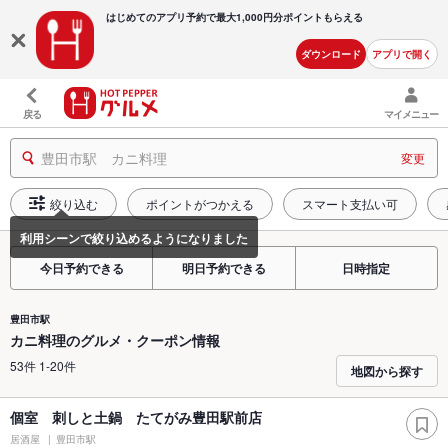
はじめてのアプリ予約で最大
1,000円分ポイントもらえる
ダウンロード
アプリで開く
戻る
マイメニュー
豊田市駅 カニ料理
変更
絞り込む
ポイントがつかえる
スマート支払い可
今日予約できる
明日予約できる
日時指定
豊田市駅
カニ料理のグルメ・クーポン情報
53件 1-20件
地図から探す
個室 刺しと土鍋 たてがみ豊田駅前店
居酒屋
豊田市駅