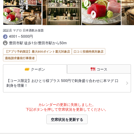
認証店 マグロ 日本酒飲み放題
4001～5000円
豊田市駅 徒歩1分/豊田市駅から50m
【アプリ予約限定】最大800ポイント還元対象店
口コミ投稿特典対象店
適格請求書発行事業者
クーポン
コース
【コース限定】おひとり様プラス 500円で刺身盛り合わせに本マグ 口
刺身を増量！
カレンダーの更新に失敗しました。
下記ボタンを押して空席状況を更新してください。
空席状況を更新する