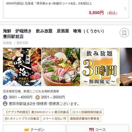
5500円(税込) 北海道『厚岸産かき+刺盛付コース8品』2名様以上
5,500円
（税込）
海鮮 炉端焼き 飲み放題 居酒屋 喰海（くうかい）
豊田駅前店
居酒屋
豊田市駅
完全個室完備、鮮度にこだわる海鮮居酒屋
3001～4000円
2001～3000円
豊田市駅徒歩2分 喫煙席･禁煙席ございます｡
【アプリ予約限定】最大800ポイント還元対象店
口コミ投稿特典対象店
ポイントプラス対象店
スマート支払い可
適格請求書発行事業者
クーポン
コース