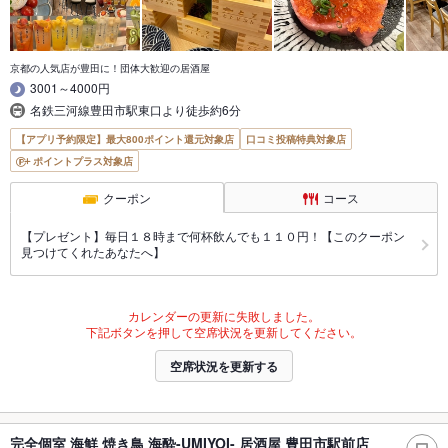
京都の人気店が豊田に！団体大歓迎の居酒屋
3001～4000円
名鉄三河線豊田市駅東口より徒歩約6分
【アプリ予約限定】最大800ポイント還元対象店
口コミ投稿特典対象店
ポイントプラス対象店
クーポン
コース
【プレゼント】毎日１８時まで何杯飲んでも１１０円！【このクーポン
見つけてくれたあなたへ】
カレンダーの更新に失敗しました。
下記ボタンを押して空席状況を更新してください。
空席状況を更新する
完全個室 海鮮 焼き鳥 海酔-UMIYOI- 居酒屋 豊田市駅前店