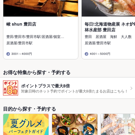
峻 shun 豊田店
毎日!北海道物産展 ネオ炉
林水産部 豊田店
豊田/豊田市/豊田市駅/居酒屋/個室…
豊田 居酒屋 海鮮 大人数
居酒屋/豊田市駅
居酒屋/豊田市駅
3001～4000円
4001～5000円
お得な特集から探す・予約する
ポイントプラスで最大8倍
対象日時のネット予約でポイントが最大8倍たまるお店はこちら！
目的から探す・予約する