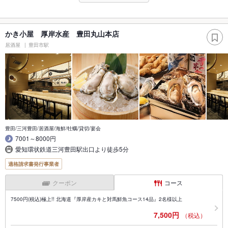
かき小屋 厚岸水産 豊田丸山本店
居酒屋
豊田市駅
豊田/三河豊田/居酒屋/海鮮/牡蠣/貸切/宴会
7001～8000円
愛知環状鉄道三河豊田駅出口より徒歩5分
適格請求書発行事業者
クーポン
コース
7500円(税込)極上!! 北海道『厚岸産カキと対馬鮮魚コース14品』2名様以上
7,500円
（税込）