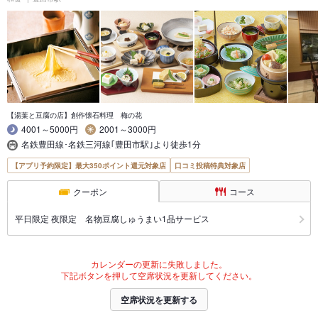
【湯葉と豆腐の店】創作懐石料理 梅の花
4001～5000円
2001～3000円
名鉄豊田線･名鉄三河線｢豊田市駅｣より徒歩1分
【アプリ予約限定】最大350ポイント還元対象店
口コミ投稿特典対象店
クーポン
コース
平日限定 夜限定 名物豆腐しゅうまい1品サービス
カレンダーの更新に失敗しました。
下記ボタンを押して空席状況を更新してください。
空席状況を更新する