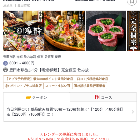
居酒屋
豊田市駅
豊田市駅 海鮮 飲み放題 個室 居酒屋 喫煙
3001～4000円
豊田市駅徒歩1分【喫煙/禁煙】完全個室-飲み放…
【アプリ予約限定】最大800ポイント還元対象店
口コミ投稿特典対象店
ポイントプラス対象店
スマート支払い可
適格請求書発行事業者
クーポン
コース
当日利用OK！単品飲み放題"80種～120種類超え"【120分→180分制】
＆【2200円→1650円】に！
カレンダーの更新に失敗しました。
下記ボタンを押して空席状況を更新してください。