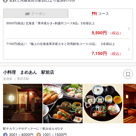
クーポン
コース
5500円(税込) 北海道『厚岸産かき+刺盛付コース8品』2名様以上
5,500円
（税込）
7150円(税込)！『極上の北海道厚岸産カキと対馬鮮魚コース12品』 2名様以上
7,150円
（税込）
小料理 まめあん 駅前店
居酒屋
豊田市駅
駅チカランチやディナーに！飲み会もぜひ♪
3001～4000円
1001～1500円