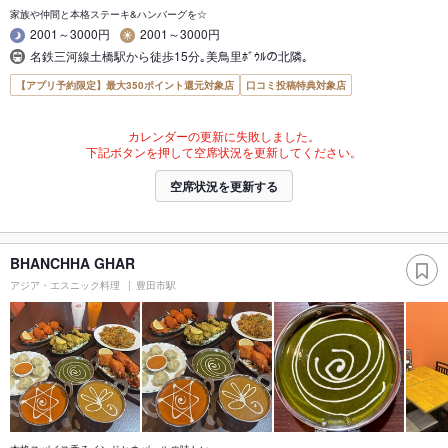
家族や仲間と本格ステーキ&ハンバーグを☆
2001～3000円
2001～3000円
名鉄三河線土橋駅から徒歩15分｡美鳥里ﾎﾞｳﾙの北隣｡
【アプリ予約限定】最大350ポイント還元対象店
口コミ投稿特典対象店
カレンダーの更新に失敗しました。
下記ボタンを押して空席状況を更新してください。
空席状況を更新する
BHANCHHA GHAR
アジア・エスニック料理
豊田市駅