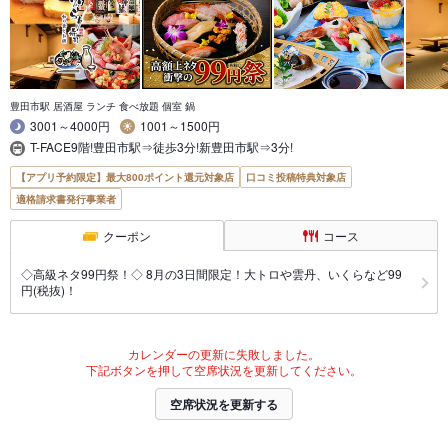
豊田市駅 居酒屋 ランチ 食べ放題 個室 鍋
3001～4000円
1001～1500円
T-FACE9階!豊田市駅⇒徒歩3分!新豊田市駅⇒3分!
【アプリ予約限定】最大800ポイント還元対象店
口コミ投稿特典対象店
適格請求書発行事業者
クーポン
コース
◇高級ネタ99円祭！◇ 8月の3日間限定！大トロや雲丹、いくらなど99
円(税抜)！
カレンダーの更新に失敗しました。
下記ボタンを押して空席状況を更新してください。
空席状況を更新する