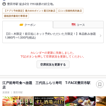
豊田市駅 徒歩2分 ｱｸｾｽ抜群の好立地｡
【アプリ予約限定】最大800ポイント還元対象店
口コミ投稿特典対象店
適格請求書発行事業者
クーポン
コース
【日～木限定！前日迄にネット予約いただいた方限定！】単品飲み放題
1,980円⇒1,500円(税込)
カレンダーの更新に失敗しました。
下記ボタンを押して空席状況を更新してください。
空席状況を更新する
江戸前寿司食べ放題 三代目ふらり寿司 T-FACE豊田市駅
店
居酒屋
豊田市駅