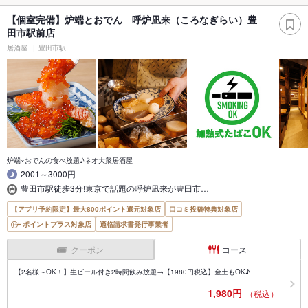
【個室完備】炉端とおでん 呼炉凪来（ころなぎらい）豊
田市駅前店
居酒屋
豊田市駅
炉端×おでんの食べ放題♪ネオ大衆居酒屋
2001～3000円
豊田市駅徒歩3分!東京で話題の呼炉凪来が豊田市…
【アプリ予約限定】最大800ポイント還元対象店
口コミ投稿特典対象店
ポイントプラス対象店
適格請求書発行事業者
クーポン
コース
【2名様～OK！】生ビール付き2時間飲み放題→【1980円税込】金土もOK♪
1,980円
（税込）