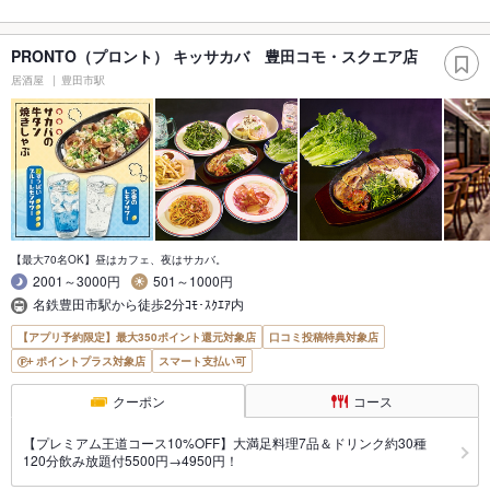
PRONTO（プロント） キッサカバ 豊田コモ・スクエア店
居酒屋
豊田市駅
【最大70名OK】昼はカフェ、夜はサカバ。
2001～3000円
501～1000円
名鉄豊田市駅から徒歩2分ｺﾓ･ｽｸｴｱ内
【アプリ予約限定】最大350ポイント還元対象店
口コミ投稿特典対象店
ポイントプラス対象店
スマート支払い可
クーポン
コース
【プレミアム王道コース10%OFF】大満足料理7品＆ドリンク約30種
120分飲み放題付5500円→4950円！