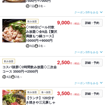
7500円⇒7000円
7品
2名～
クーポン3件をみる
9,000
飲み放題
詳細・予約
円（税込）
◇180分ビール付飲
み放題◇全9品【贅沢
満腹もつ鍋コース】
10000円⇒9000円
9品
2名～
クーポン3件をみる
2,500
飲み放題
詳細・予約
円（税込）
コスパ抜群◇2時間飲み放題◇二次会
コース 3500円⇒2500円
4品
2名～
クーポン1件をみる
3,500
飲み放題
食べ放題
詳細・予約
円（税込）
【ランチ】120分す
き焼きや三元豚しゃ