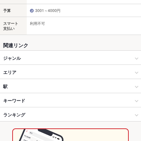
予算
3001～4000円
スマート
利用不可
支払い
関連リンク
ジャンル
居酒屋
エリア
和風
豊田市駅
駅
豊田市 × 居酒屋
豊田市駅 × 居酒屋
新豊田駅
キーワード
豊田市 × 和風
豊田市駅 × 和風
豊田市駅
ランキング
からあげ
お茶漬け
串かつ
塩辛
刺身
ローストビーフ
フライドポテト
しゃぶしゃぶ
すき焼き
うどん
パスタ
ペペロンチーノ
豊田市駅 × 居酒屋
豊田市駅 × 和食
愛知のグルメランキング
デザート