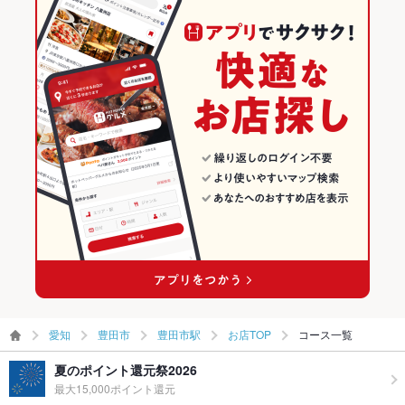
豊田市駅 × 和風
豊田市駅 × 和食全般
愛知の居酒屋ランキング
和食
愛知
豊田市のグルメランキング
和食全般
愛知 × 居酒屋
豊田市の居酒屋ランキング
豊田市 × 和食
愛知 × 和風
豊田市駅のグルメランキング
豊田市 × 和食全般
愛知 × 和食
豊田市駅の居酒屋ランキング
豊田市駅 × 和食
愛知 × 和食全般
豊田市駅 × 和食全般
愛知
豊田市
豊田市駅
お店TOP
コース一覧
夏のポイント還元祭2026
最大15,000ポイント還元