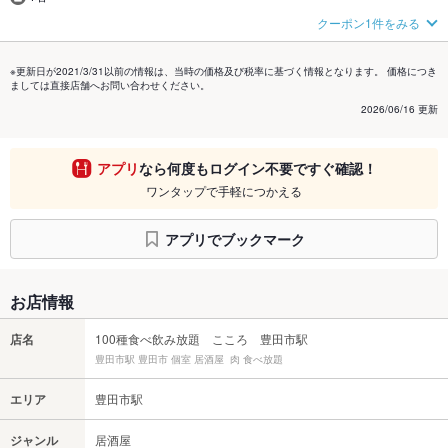
クーポン1件をみる
※更新日が2021/3/31以前の情報は、当時の価格及び税率に基づく情報となります。 価格につき
ましては直接店舗へお問い合わせください。
2026/06/16 更新
アプリ
なら何度もログイン不要ですぐ確認！
ワンタップで手軽につかえる
アプリでブックマーク
お店情報
店名
100種食べ飲み放題 こころ 豊田市駅
豊田市駅 豊田市 個室 居酒屋 肉 食べ放題
エリア
豊田市駅
ジャンル
居酒屋