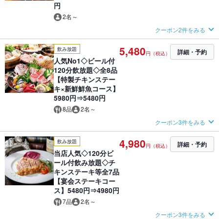
円
2名～
クーポン2件をみる
5,480
飲み放題
詳細・予約
円（税込）
人気No1◇ビール付
120分飲放題◇全8品
【特製チキンステー
キ×新鮮鮮魚コース】
5980円⇒5480円
8品
2名～
クーポン3件をみる
4,980
飲み放題
詳細・予約
円（税込）
当店人気◇120分ビ
ール付飲み放題◇チ
キンステーキ等全7品
【宴会ステーキコー
ス】5480円⇒4980円
7品
2名～
クーポン3件をみる