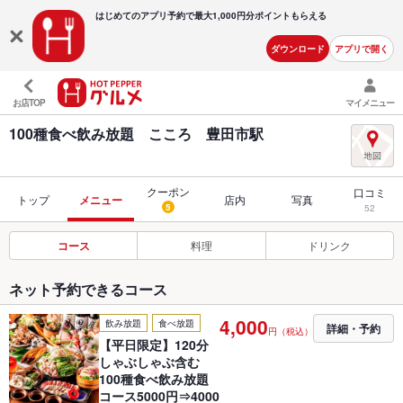
はじめてのアプリ予約で最大
1,000円分ポイントもらえる
ダウンロード
アプリで開く
お店TOP
マイメニュー
100種食べ飲み放題 こころ 豊田市駅
クーポン
口コミ
トップ
メニュー
店内
写真
5
52
コース
料理
ドリンク
ネット予約できるコース
4,000
飲み放題
食べ放題
詳細・予約
円（税込）
【平日限定】120分
しゃぶしゃぶ含む
100種食べ飲み放題
コース5000円⇒4000