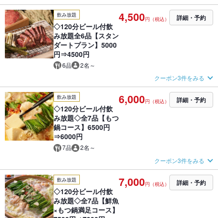
4,500
飲み放題
詳細・予約
円（税込）
◇120分ビール付飲
み放題全6品【スタン
ダートプラン】5000
円⇒4500円
6品
2名～
クーポン3件をみる
6,000
飲み放題
詳細・予約
円（税込）
◇120分ビール付飲
み放題◇全7品【もつ
鍋コース】6500円
⇒6000円
7品
2名～
クーポン3件をみる
7,000
飲み放題
詳細・予約
円（税込）
◇120分ビール付飲
み放題◇全7品【鮮魚
×もつ鍋満足コース】