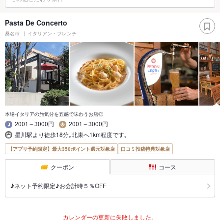
Pasta De Concerto
桑名市
イタリアン・フレンチ
本場イタリアの旅気分を五感で味わうお店◎
2001～3000円
2001～3000円
星川駅より徒歩18分｡北東へ1km程度です｡
【アプリ予約限定】最大350ポイント還元対象店
口コミ投稿特典対象店
クーポン
コース
♪ネット予約限定♪お会計時５％OFF
カレンダーの更新に失敗しました。