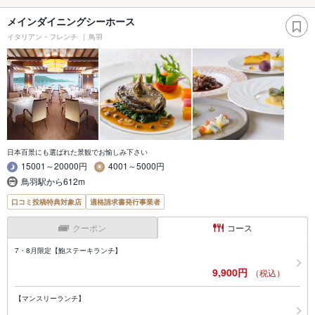
メインダイニングシーホース
イタリアン・フレンチ
鳥羽
日本百景にも選ばれた景観でお愉しみ下さい
15001～20000円
4001～5000円
鳥羽駅から612m
口コミ投稿特典対象店
適格請求書発行事業者
クーポン
コース
7・8月限定【鮑ステーキランチ】
9,900円
（税込）
【マンスリーランチ】