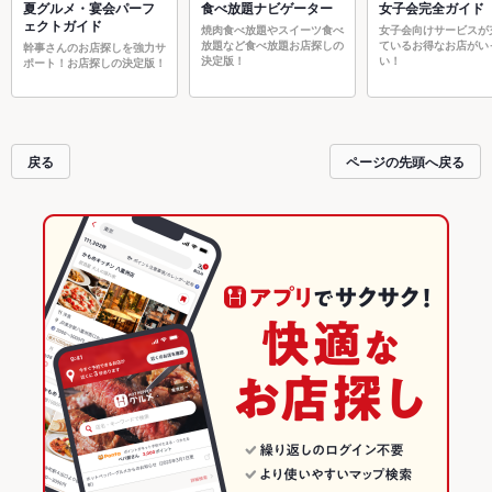
夏グルメ・宴会パーフ
食べ放題ナビゲーター
女子会完全ガイド
ェクトガイド
焼肉食べ放題やスイーツ食べ
女子会向けサービスが
放題など食べ放題お店探しの
ているお得なお店がい
幹事さんのお店探しを強力サ
決定版！
い！
ポート！お店探しの決定版！
戻る
ページの先頭へ戻る