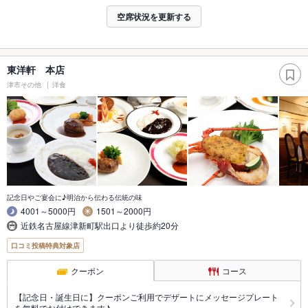
空席状況を更新する
東洋軒 本店
津市その他
洋食
記念日やご宴会に♪明治から伝わる伝統の味
4001～5000円
1501～2000円
近鉄名古屋線津新町駅出口より徒歩約20分
口コミ投稿特典対象店
クーポン
コース
【記念日・誕生日に】クーポンご利用でデザートにメッセージプレート
を無料でお付けできます♪