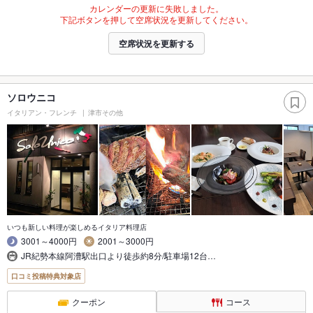
カレンダーの更新に失敗しました。
下記ボタンを押して空席状況を更新してください。
空席状況を更新する
ソロウニコ
イタリアン・フレンチ
津市その他
いつも新しい料理が楽しめるイタリア料理店
3001～4000円
2001～3000円
JR紀勢本線阿漕駅出口より徒歩約8分/駐車場12台…
口コミ投稿特典対象店
クーポン
コース