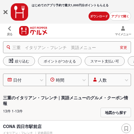
はじめてのアプリ予約で最大
1,000円分ポイントもらえる
ダウンロード
アプリで開く
戻る
マイメニュー
三重 イタリアン・フレンチ 英語メニュー
変更
絞り込む
ポイントがつかえる
スマート支払い可
日付
時間
人数
三重のイタリアン・フレンチ | 英語メニューのグルメ・クーポン情
報
13件 1-13件
地図から探す
CONA 四日市駅前店
イタリアン・フレンチ
近鉄四日市