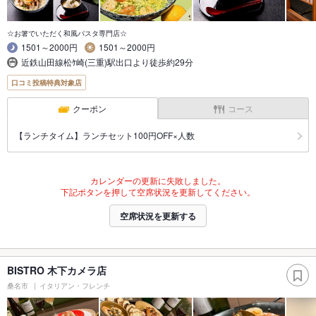
☆お箸でいただく和風パスタ専門店☆
1501～2000円
1501～2000円
近鉄山田線松ｹ崎(三重)駅出口より徒歩約29分
口コミ投稿特典対象店
クーポン
コース
【ランチタイム】ランチセット100円OFF×人数
カレンダーの更新に失敗しました。
下記ボタンを押して空席状況を更新してください。
空席状況を更新する
BISTRO 木下カメラ店
桑名市
イタリアン・フレンチ