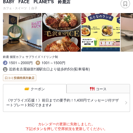
BABY FACE PLANET'S 鈴鹿店
カフェ・スイーツ
白子
鈴鹿 個室カフェ サプライズ 1ドリンク制
1501～2000円
1001～1500円
近鉄名古屋線鼓ｹ浦駅出口より徒歩約5分(駐車場有)
口コミ投稿特典対象店
クーポン
コース
《サプライズ応援！》前日までの要予約！1,430円でメッセージ付デザ
ートプレート対応できます♪
カレンダーの更新に失敗しました。
下記ボタンを押して空席状況を更新してください。