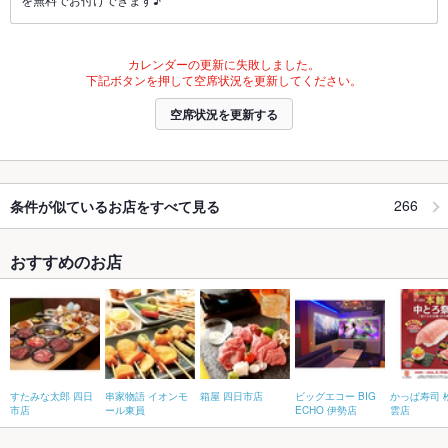
カレンダーの更新に失敗しました。
下記ボタンを押して空席状況を更新してください。
空席状況を更新する
266
条件が似ているお店をすべて見る
おすすめのお店
すたみな太郎 四日
串家物語 イオンモ
箱屋 四日市店
ビッグエコー BIG
かっぱ寿司 
市店
ール東員
ECHO 伊勢店
雲店