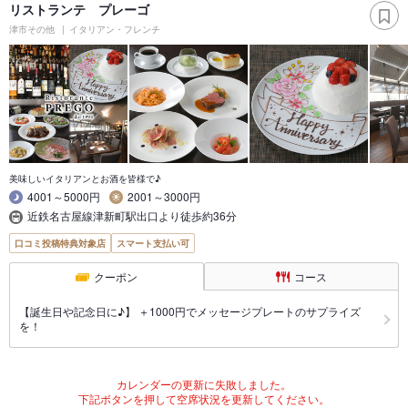
リストランテ プレーゴ
津市その他
イタリアン・フレンチ
美味しいイタリアンとお酒を皆様で♪
4001～5000円
2001～3000円
近鉄名古屋線津新町駅出口より徒歩約36分
口コミ投稿特典対象店
スマート支払い可
クーポン
コース
【誕生日や記念日に♪】 ＋1000円でメッセージプレートのサプライズ
を！
カレンダーの更新に失敗しました。
下記ボタンを押して空席状況を更新してください。