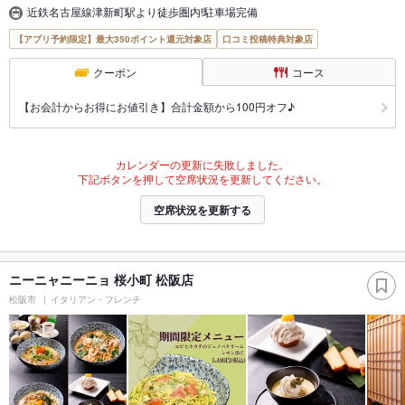
近鉄名古屋線津新町駅より徒歩圏内!駐車場完備
【アプリ予約限定】最大350ポイント還元対象店
口コミ投稿特典対象店
クーポン
コース
【お会計からお得にお値引き】合計金額から100円オフ♪
カレンダーの更新に失敗しました。
下記ボタンを押して空席状況を更新してください。
空席状況を更新する
ニーニャニーニョ 桜小町 松阪店
松阪市
イタリアン・フレンチ