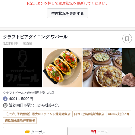
下記ボタンを押して空席状況を更新してください。
空席状況を更新する
クラフトビアダイニング ワバール
近鉄四日市
居酒屋
クラフトビールと創作料理を楽しむ店
4001～5000円
近鉄四日市駅北口から徒歩4分｡
【アプリ予約限定】最大800ポイント還元対象店
口コミ投稿特典対象店
COIN+支払い可
適格請求書発行事業者
クーポン
コース