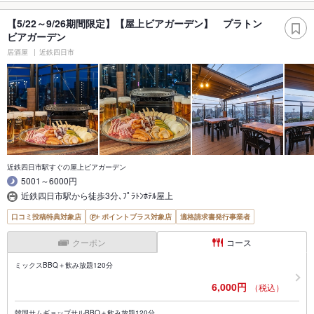
【5/22～9/26期間限定】【屋上ビアガーデン】 プラトン
ビアガーデン
居酒屋
近鉄四日市
近鉄四日市駅すぐの屋上ビアガーデン
5001～6000円
近鉄四日市駅から徒歩3分､ﾌﾟﾗﾄﾝﾎﾃﾙ屋上
口コミ投稿特典対象店
ポイントプラス対象店
適格請求書発行事業者
クーポン
コース
ミックスBBQ＋飲み放題120分
6,000円
（税込）
韓国サムギョップサルBBQ＋飲み放題120分