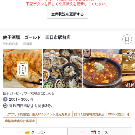
下記ボタンを押して空席状況を更新してください。
空席状況を更新する
餃子酒場 ゴールド 四日市駅前店
近鉄四日市
居酒屋
餃子とレモンサワーで気軽に楽しめる
2001～3000円
近鉄四日市駅より徒歩3分｡
【アプリ予約限定】最大800ポイント還元対象店
口コミ投稿特典対象店
COIN+支払い可
適格請求書発行事業者
クーポン
コース