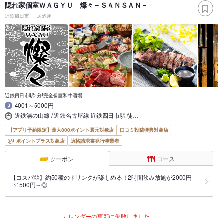
隠れ家個室ＷＡＧＹＵ 燦々－ＳＡＮＳＡＮ－
近鉄四日市
居酒屋
近鉄四日市駅2分!完全個室和牛酒場
4001～5000円
近鉄湯の山線 / 近鉄名古屋線 近鉄四日市駅 徒…
【アプリ予約限定】最大800ポイント還元対象店
口コミ投稿特典対象店
ポイントプラス対象店
適格請求書発行事業者
クーポン
コース
【コスパ◎】約50種のドリンクが楽しめる！2時間飲み放題が2000円
→1500円～◎
カレンダーの更新に失敗しました。