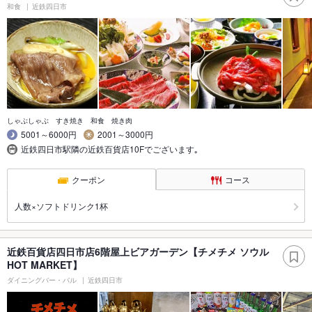
和食
近鉄四日市
しゃぶしゃぶ すき焼き 和食 焼き肉
5001～6000円
2001～3000円
近鉄四日市駅隣の近鉄百貨店10Fでございます｡
クーポン
コース
人数×ソフトドリンク1杯
近鉄百貨店四日市店6階屋上ビアガーデン【チメチメ ソウル
HOT MARKET】
ダイニングバー・バル
近鉄四日市