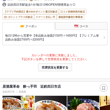
近鉄四日市駅徒歩1分!毎日12時OPEN!喫煙席あり◎
【アプリ予約限定】最大800ポイント還元対象店
口コミ投稿特典対象店
ポイントプラス対象店
スマート支払い可
適格請求書発行事業者
クーポン
コース
毎日12時から営業中【単品飲み放題2150円⇒1650円】【プレミアム単
品飲み放題2700円⇒2200円】
カレンダーの更新に失敗しました。
下記ボタンを押して空席状況を更新してください。
空席状況を更新する
居酒屋革命 酔っ手羽 近鉄四日市店
近鉄四日市
居酒屋