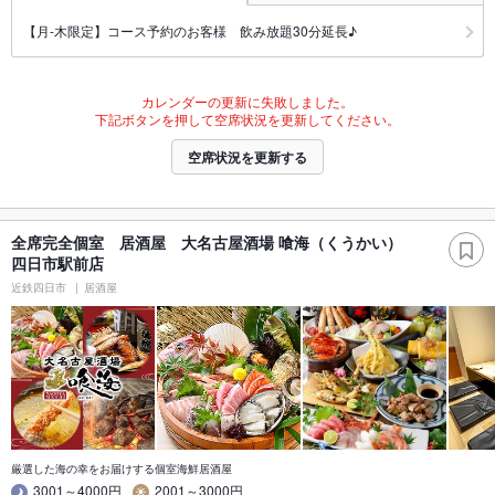
【月-木限定】コース予約のお客様 飲み放題30分延長♪
カレンダーの更新に失敗しました。
下記ボタンを押して空席状況を更新してください。
空席状況を更新する
全席完全個室 居酒屋 大名古屋酒場 喰海（くうかい）
四日市駅前店
近鉄四日市
居酒屋
厳選した海の幸をお届けする個室海鮮居酒屋
3001～4000円
2001～3000円