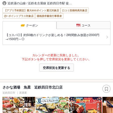
近鉄湯の山線 / 近鉄名古屋線 近鉄四日市駅 徒…
【アプリ予約限定】最大800ポイント還元対象店
口コミ投稿特典対象店
ポイントプラス対象店
適格請求書発行事業者
クーポン
コース
【コスパ◎】約50種のドリンクが楽しめる！2時間飲み放題が2000円
→1500円～◎
カレンダーの更新に失敗しました。
下記ボタンを押して空席状況を更新してください。
空席状況を更新する
さかな酒場 魚星 近鉄四日市北口店
近鉄四日市
居酒屋