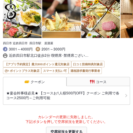
四日市 近鉄四日市 四日市駅 居酒屋
3001～4000円
2001～3000円
近鉄四日市駅北口徒歩2分 喫煙席･禁煙席ござい…
【アプリ予約限定】最大800ポイント還元対象店
口コミ投稿特典対象店
ポイントプラス対象店
スマート支払い可
適格請求書発行事業者
クーポン
コース
★宴会幹事様必見★ 【コースお1人様500円OFF】クーポン ご利用で各
コース2500円～ご利用可能
カレンダーの更新に失敗しました。
下記ボタンを押して空席状況を更新してください。
空席状況を更新する