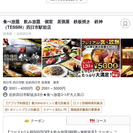
食べ放題 飲み放題 個室 居酒屋 鉄板焼き 鉄神
（TESSIN）四日市駅前店
居酒屋
近鉄四日市
四日市 四日市駅 近鉄四日市 居酒屋 個室
3001～4000円
2001～3000円
近鉄四日市駅徒歩3分★食べ放題ｺｰｽが大人気◎
【アプリ予約限定】最大800ポイント還元対象店
口コミ投稿特典対象店
ポイントプラス対象店
スマート支払い可
適格請求書発行事業者
クーポン
コース
【コースお1人様500円OFF＆飲み放題3時間へ無料延長】クーポン ご