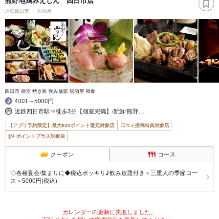
近鉄四日市
居酒屋
四日市 個室 焼き鳥 飲み放題 居酒屋 和食
4001～5000円
近鉄四日市駅⇒徒歩3分【個室完備】/新鮮!熊野…
【アプリ予約限定】最大800ポイント還元対象店
口コミ投稿特典対象店
ポイントプラス対象店
クーポン
コース
◇各種宴会/集まりに◆税込ポッキリ♪飲み放題付き＜三重人の季節コー
ス＞5000円(税込)
カレンダーの更新に失敗しました。