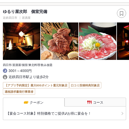
ゆるり屋次郎 個室完備
近鉄四日市
居酒屋
四日市/居酒屋/個室/東北料理/飲み放題
3001～4000円
近鉄四日市駅より徒歩2分
【アプリ予約限定】最大800ポイント還元対象店
口コミ投稿特典対象店
適格請求書発行事業者
クーポン
コース
【宴会コース対象】特別価格でご提供♪お得に宴会を！