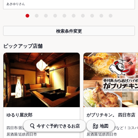
あきゆりさん
検索条件変更
ピックアップ店舗
ゆるり屋次郎
がブリチキン。 四日市店
今すぐ予約できるお店
地図
四日市/居酒屋/個室/東北料理/飲み…
焼き鳥・からあげなど！コス
居酒屋/近鉄四日市
居酒屋/近鉄四日市