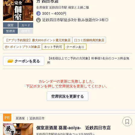
ガ 四日市店
全席個室 近鉄四日市駅 個室と土鍋ご飯
3001～4000円
近鉄四日市駅徒歩3分 飲み放題付ｺｰｽ有◎
個室
カード
禁煙席
喫煙席
【アプリ予約限定】最大800ポイント還元対象店
口コミ投稿特典対象店
ポイントプラス対象店
ネット予約可
クーポンあり
【8名様以上でご予約の方対象】幹事様1名分のコース料金無
クーポンを見る
料
カレンダーの更新に失敗しました。
下記ボタンを押して空席状況を更新してください。
空席状況を更新する
PR
居酒屋
近鉄四日市
個室居酒屋 葵屋-aoiya- 近鉄四日市店
近鉄四日市駅徒歩2分/宴会コース3,000円～