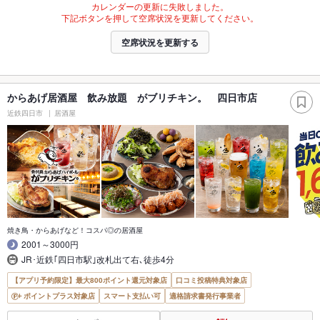
カレンダーの更新に失敗しました。
下記ボタンを押して空席状況を更新してください。
空席状況を更新する
からあげ居酒屋 飲み放題 がブリチキン。 四日市店
近鉄四日市
居酒屋
焼き鳥・からあげなど！コスパ◎の居酒屋
2001～3000円
JR･近鉄｢四日市駅｣改札出て右､徒歩4分
【アプリ予約限定】最大800ポイント還元対象店
口コミ投稿特典対象店
ポイントプラス対象店
スマート支払い可
適格請求書発行事業者