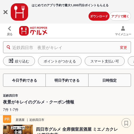
はじめてのアプリ予約で最大
1,000円分ポイントもらえる
ダウンロード
アプリで開く
戻る
マイメニュー
近鉄四日市 夜景がキレイ
変更
絞り込む
ポイントがつかえる
スマート支払い可
今日予約できる
明日予約できる
日時指定
近鉄四日市
夜景がキレイのグルメ・クーポン情報
7件 1-7件
PR
居酒屋
近鉄四日市
四日市グルメ 全席個室居酒屋 ミエノカクレ