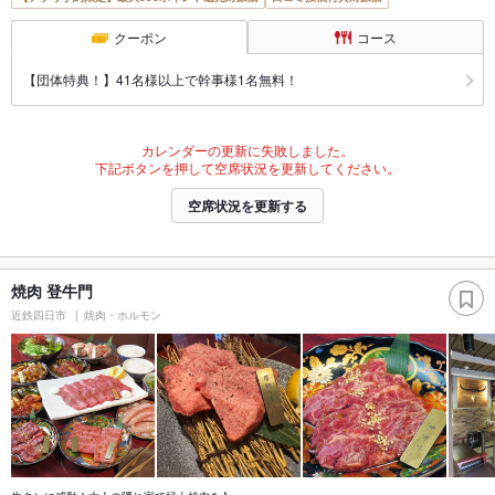
クーポン
コース
【団体特典！】41名様以上で幹事様1名無料！
カレンダーの更新に失敗しました。
下記ボタンを押して空席状況を更新してください。
空席状況を更新する
焼肉 登牛門
近鉄四日市
焼肉・ホルモン