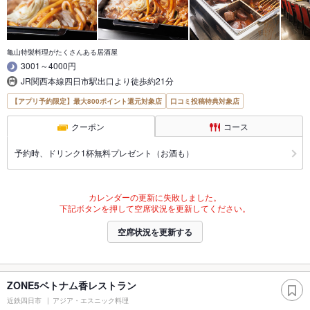
亀山特製料理がたくさんある居酒屋
3001～4000円
JR関西本線四日市駅出口より徒歩約21分
【アプリ予約限定】最大800ポイント還元対象店
口コミ投稿特典対象店
クーポン
コース
予約時、ドリンク1杯無料プレゼント（お酒も）
カレンダーの更新に失敗しました。
下記ボタンを押して空席状況を更新してください。
空席状況を更新する
ZONE5ベトナム香レストラン
近鉄四日市
アジア・エスニック料理