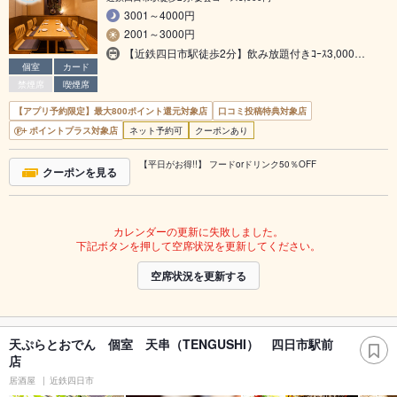
3001～4000円
2001～3000円
【近鉄四日市駅徒歩2分】飲み放題付きｺｰｽ3,000…
個室
カード
禁煙席
喫煙席
【アプリ予約限定】最大800ポイント還元対象店
口コミ投稿特典対象店
ポイントプラス対象店
ネット予約可
クーポンあり
【平日がお得!!】 フードorドリンク50％OFF
クーポンを見る
カレンダーの更新に失敗しました。
下記ボタンを押して空席状況を更新してください。
空席状況を更新する
天ぷらとおでん 個室 天串（TENGUSHI） 四日市駅前
店
居酒屋
近鉄四日市