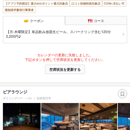
【アプリ予約限定】最大800ポイント還元対象店
口コミ投稿特典対象店
COIN+支払い可
適格請求書発行事業者
クーポン
コース
【月-木曜限定】単品飲み放題生ビール、スパークリング含む120分
2,200円♪
カレンダーの更新に失敗しました。
下記ボタンを押して空席状況を更新してください。
空席状況を更新する
ビアラウンジ
ダイニングバー・バル
近鉄四日市