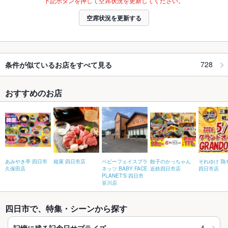
下記ボタンを押して空席状況を更新してください。
空席状況を更新する
728
条件が似ているお店をすべて見る
おすすめのお店
あみやき亭 四日市
箱屋 四日市店
ベビーフェイスプラ
餃子のかっちゃん
それゆけ 鶏
久保田店
ネッツ BABY FACE
近鉄四日市店
四日市店
PLANET'S 四日市
笹川店
四日市で、特集・シーンから探す
4
記憶に残る記念日サプライズ