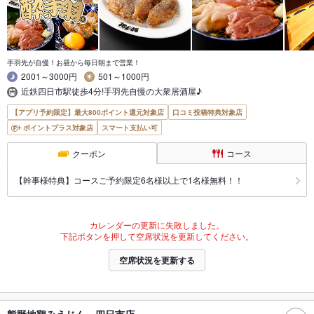
手羽先が自慢！お昼から毎日朝まで営業！
2001～3000円
501～1000円
近鉄四日市駅徒歩4分!手羽先自慢の大衆居酒屋♪
【アプリ予約限定】最大800ポイント還元対象店
口コミ投稿特典対象店
ポイントプラス対象店
スマート支払い可
クーポン
コース
【幹事様特典】コースご予約限定6名様以上で1名様無料！！
カレンダーの更新に失敗しました。
下記ボタンを押して空席状況を更新してください。
空席状況を更新する
熊野地鶏みえじん 四日市店