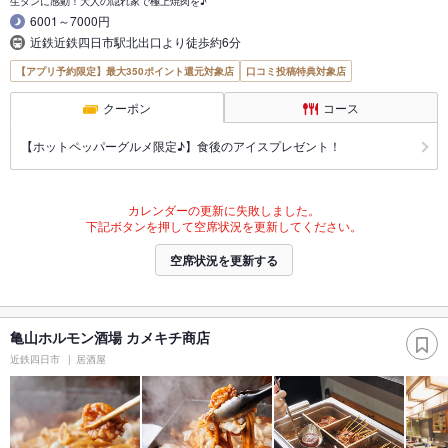
生タンに感動！大人の隠れ家で極上焼肉を♪
6001～7000円
近鉄近鉄四日市駅北出口より徒歩約6分
【アプリ予約限定】最大350ポイント還元対象店
口コミ投稿特典対象店
クーポン
コース
【ホットペッパーグルメ限定♪】食後のアイスプレゼント！
カレンダーの更新に失敗しました。
下記ボタンを押して空席状況を更新してください。
空席状況を更新する
亀山ホルモン酒場 カメキチ商店
近鉄四日市
居酒屋