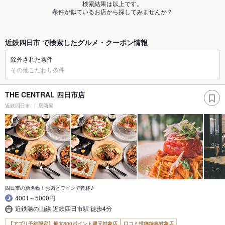
検索結果は以上です。
条件が似ているお店から探してみませんか？
近鉄四日市 で検索したグルメ・クーポン情報
除外された条件
その他こだわり条件
THE CENTRAL 四日市店
近鉄四日市
居酒屋
四日市の新名物！お肉とワインで乾杯♪
4001～5000円
近鉄湯の山線 近鉄四日市駅 徒歩4分
【アプリ予約限定】最大800ポイント還元対象店
口コミ投稿特典対象店