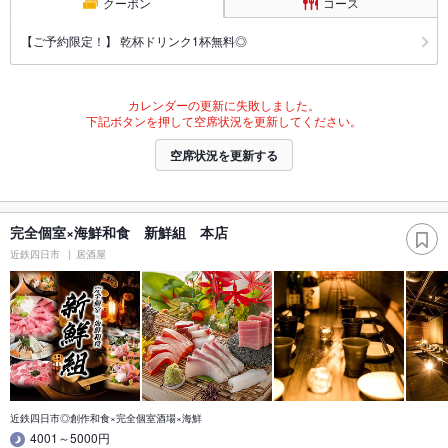
クーポン
コース
【ご予約限定！】 乾杯ドリンク1杯無料◎
カレンダーの更新に失敗しました。
下記ボタンを押して空席状況を更新してください。
空席状況を更新する
完全個室×海鮮和食 新鮮組 本店
近鉄四日市
居酒屋
近鉄四日市◎創作和食×完全個室酒場×海鮮
4001～5000円