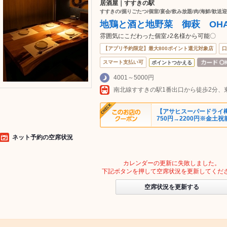
居酒屋｜すすきの駅
すすきの/掘りごたつ/個室/宴会/飲み放題/肉/海鮮/歓送迎
地鶏と酒と地野菜 御萩 OHA
雰囲気にこだわった個室♪2名様から可能〇
【アプリ予約限定】最大800ポイント還元対象店
口
スマート支払い可
ポイントつかえる
4001～5000円
【アサヒスーパードライ樽
750円→2200円※金土
ネット予約の空席状況
カレンダーの更新に失敗しました。
下記ボタンを押して空席状況を更新してくだ
空席状況を更新する