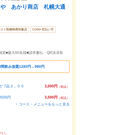
しや あかり商店 札幌大通
コミ投稿特典対象店
COIN+支払い可
■個室■最大60名様■請求書払・QR決済有
間飲み放題1280円→980円
ど 7品３，００
3,000円
（税込）
500円
3,500円
（税込）
コース・メニューをもっと見る
さい。