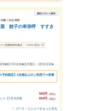
 牡蠣 二次会 喫煙
酒屋 餃子の卑弥呼 すすき
コミ投稿特典対象店
COIN+支払い可
■すすきの駅徒歩6分■2h飲放題980円～■個室■最大60名様■請求書払・QR決済有■2500円食べ飲み放題
ス予約限定】6名様以上のご利用で⇒幹事
500円
（税込）
ント【7月-8月限
854円
（税込）
コース・メニューをもっと見る