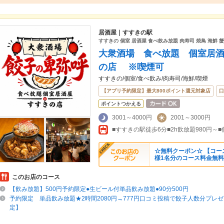
居酒屋｜すすきの駅
すすきの 個室 居酒屋 食べ飲み放題 肉寿司 焼鳥 海鮮 蟹
大衆酒場 食べ放題 個室居
の店 ※喫煙可
すすきの/個室/食べ飲み/肉寿司/海鮮/喫煙
【アプリ予約限定】最大800ポイント還元対象店
口
ポイントつかえる
3001～4000円
2001～3000円
☆無料クーポン☆ 【コー
様1名分のコース料金無料
このお店のコース
【飲み放題】500円予約限定●生ビール付単品飲み放題●90分500円
予約限定 単品飲み放題★2時間2080円→777円口コミ投稿で餃子人数分プレゼ
定】