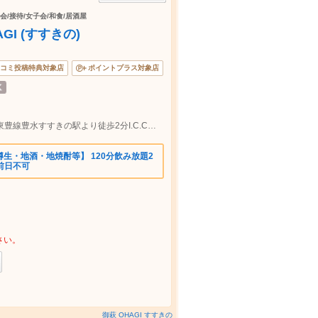
会/接待/女子会/和食/居酒屋
GI (すすきの)
コミ投稿特典対象店
ポイントプラス対象店
南北線すすきの駅1番出口から徒歩2分、東豊線豊水すすきの駅より徒歩2分I.C.C南3条ビルにございます。
生・地酒・地焼酎等】 120分飲み放題2
祝前日不可
さい。
御萩 OHAGI すすきの