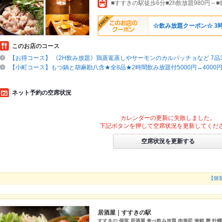
■すすきの駅徒歩6分■2h飲放題980円～
☆飲み放題クーポン☆ 3時
このお店のコース
【お得コース】 《2H飲み放題》鶏蒸篭蒸しやサーモンのカルパッチョなど 7品3
【小町コース】もつ鍋と胡麻勘八含★全8品★2時間飲み放題付5000円→4000
ネット予約の空席状況
カレンダーの更新に失敗しました。
下記ボタンを押して空席状況を更新してくだ
空席状況を更新する
【個
居酒屋｜すすきの駅
すすきの 個室 居酒屋 食べ飲み放題 肉寿司 海鮮 蟹 牡蠣