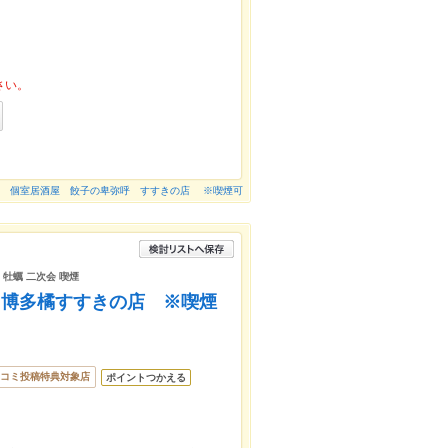
さい。
題 個室居酒屋 餃子の卑弥呼 すすきの店 ※喫煙可
 牡蠣 二次会 喫煙
 博多橘すすきの店 ※喫煙
コミ投稿特典対象店
ポイントつかえる