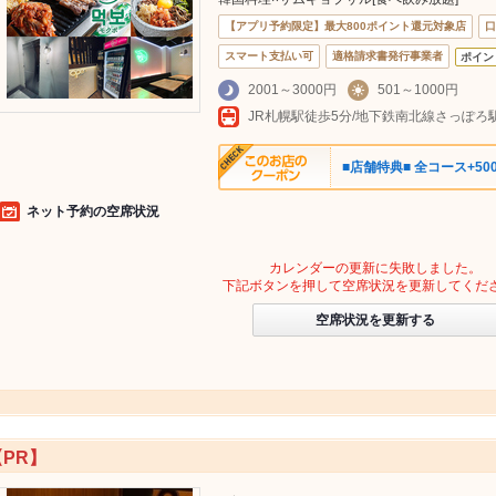
【アプリ予約限定】最大800ポイント還元対象店
口
スマート支払い可
適格請求書発行事業者
ポイン
2001～3000円
501～1000円
JR札幌駅徒歩5分/地下鉄南北線さっぽろ
■店舗特典■ 全コース+5
ネット予約の空席状況
カレンダーの更新に失敗しました。
下記ボタンを押して空席状況を更新してくだ
空席状況を更新する
【PR】