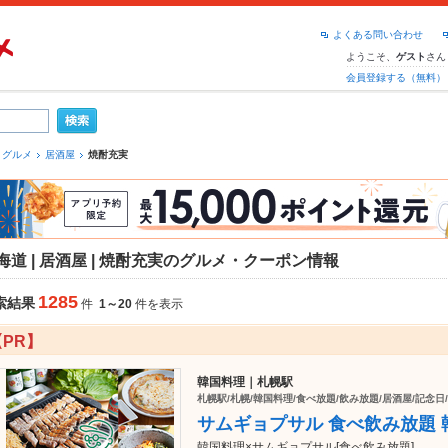
よくある問い合わせ
ようこそ、
さん
ゲスト
会員登録する（無料）
 グルメ
居酒屋
焼酎充実
海道 | 居酒屋 | 焼酎充実のグルメ・クーポン情報
1285
索結果
件
1～20
件を表示
【PR】
韓国料理｜札幌駅
札幌駅/札幌/韓国料理/食べ放題/飲み放題/居酒屋/記念日
サムギョプサル 食べ飲み放題 
韓国料理×サムギョプサル[食べ飲み放題]