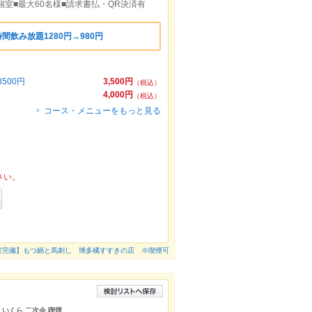
■個室■最大60名様■請求書払・QR決済有
間飲み放題1280円→980円
500円
3,500円
（税込）
円
4,000円
（税込）
コース・メニューをもっと見る
さい。
室完備】もつ鍋と馬刺し 博多橘すすきの店 ※喫煙可
 いくら 二次会 喫煙