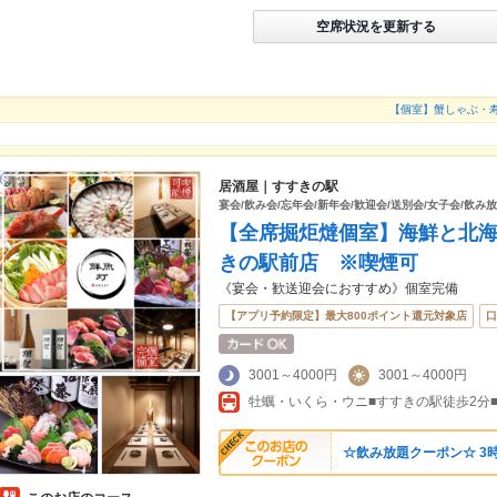
空席状況を更新する
【個室】蟹しゃぶ・
居酒屋｜すすきの駅
宴会/飲み会/忘年会/新年会/歓迎会/送別会/女子会/飲み
【全席掘炬燵個室】海鮮と北
きの駅前店 ※喫煙可
《宴会・歓送迎会におすすめ》個室完備
【アプリ予約限定】最大800ポイント還元対象店
口
3001～4000円
3001～4000円
☆飲み放題クーポン☆ 3時