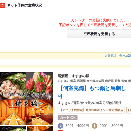
ネット予約の空席状況
カレンダーの更新に失敗しました。
下記ボタンを押して空席状況を更新してくだ
空席状況を更新する
大衆酒場 食べ放
居酒屋｜すすきの駅
すすきの 個室 居酒屋 食べ飲み放題 肉寿司 焼鳥 海鮮 蟹
【個室完備】もつ鍋と馬刺し
可
すすきの/個室/食べ飲み/肉寿司/海鮮/喫煙
【アプリ予約限定】最大800ポイント還元対象店
口
3001～4000円
2001～3000円