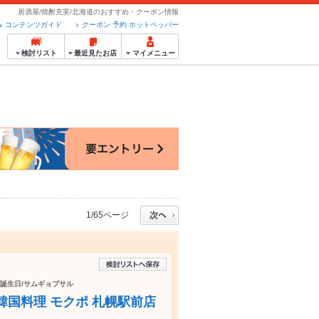
居酒屋/焼酎充実/北海道のおすすめ・クーポン情報
コンテンツガイド
クーポン 予約 ホットペッパー
検討リスト
最近見たお店
マイメニュー
1/65ページ
/誕生日/サムギョプサル
韓国料理 モクポ 札幌駅前店