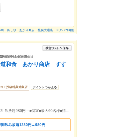
寿司 めしや あかり商店 札幌大通店 ※タバコ可能
放題/個室/完全個室/誕生日
海道和食 あかり商店 すす
コミ投稿特典対象店
ポイントつかえる
牡蠣・いくら・ウニ■すすきの駅徒歩2分■2h飲放題980円～■個室■最大60名様■請求書払・QR決済有
間飲み放題1280円→980円