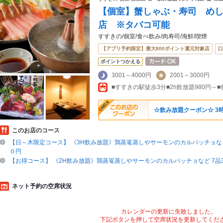
【個室】蟹しゃぶ・寿司 め
店 ※タバコ可能
すすきの/個室/食べ飲み/肉寿司/海鮮/喫煙
【アプリ予約限定】最大800ポイント還元対象店
口
ポイントつかえる
3001～4000円
2001～3000円
■すすきの駅徒歩3分■2h飲放題980円～
☆飲み放題クーポン☆ 3時
このお店のコース
【日～木限定コース】 《3H飲み放題》鶏蒸篭蒸しやサーモンのカルパッチョな
０円
【お得コース】 《2H飲み放題》鶏蒸篭蒸しやサーモンのカルパッチョなど 7品3
ネット予約の空席状況
カレンダーの更新に失敗しました。
下記ボタンを押して空席状況を更新してくだ