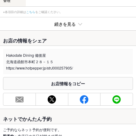
管理
※各項目の詳細は
こちら
をご確認ください。
続きを見る
たばこ
お店の情報をシェア
禁煙・喫煙
全席喫煙可
店内全室喫煙可能です。お子様連れ、未成年は入店できませ
Hakodate Dining 備後屋
ん。ご了承願います。
北海道函館市本町２８－１５
喫煙専用室
https://www.hotpepper.jp/strJ000257905/
なし
※2020年4月1日～受動喫煙対策に関する法律が施行されています。正しい情報はお店へお問い
お店情報をコピー
合わせください。
お席
総席数
72席(1階カウンター6席、同4名テーブル8卓、2階個室は6・4・
8・8)
ネットでかんたん予約
最大宴会収
36人(1階・2階ともに、1フロア貸切で36名まで入れます。)
容人数
ご予約ならネット予約が便利です。
：来店日の当日19時まで受付