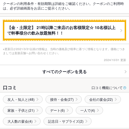
クーポンの利用条件・有効期限は詳細をご確認ください。クーポンのご利用時
は、必ず詳細画面をお店にご提示ください。
【金・土限定】 21時以降ご来店のお客様限定☆ 10名様以上
で幹事様分の飲み放題無料！！
※更新日が2021/3/31以前の情報は、当時の価格及び税率に基づく情報となります。価格につき
ましては直接店舗へお問い合わせください。
2024/10/01 更新
すべてのクーポンを見る
口コミ
口コミ機能について
友人・知人と(48)
接待・会食(27)
会社の宴会(22)
家族・子供と(21)
デート(6)
一人で(4)
大人数の宴会(4)
記念日・サプライズ(2)