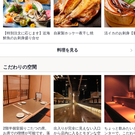
【特別注文に応じます】近海
自家製ホッケ一夜干し焼
活イカのお刺身【
鮮魚のお刺身盛り合せ
料理を見る
こだわりの空間
2階半個室掘りごたつの席。
出入りが完全に見えない入口
ちょっと飲みたい
お席での喫煙が可能です。落
から店内に入るとモダンな空
ンターで。こだわ