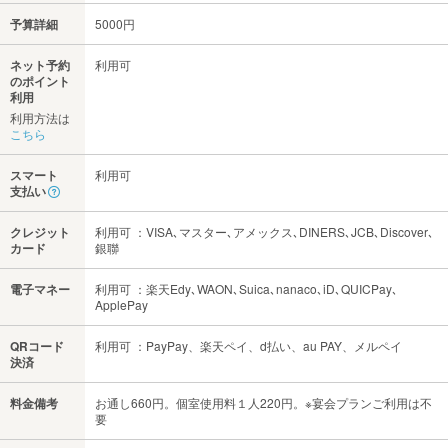
予算詳細
5000円
ネット予約
利用可
のポイント
利用
利用方法は
こちら
スマート
利用可
支払い
クレジット
利用可 ：VISA､マスター､アメックス､DINERS､JCB､Discover､
カード
銀聯
電子マネー
利用可 ：楽天Edy､WAON､Suica､nanaco､iD､QUICPay､
ApplePay
QRコード
利用可 ：PayPay、楽天ペイ、d払い、au PAY、メルペイ
決済
料金備考
お通し660円。個室使用料１人220円。※宴会プランご利用は不
要