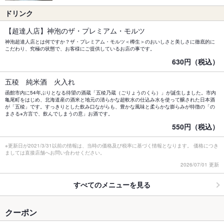
ドリンク
【超達人店】神泡のザ・プレミアム・モルツ
神泡超達人店とは何ですか？ザ・プレミアム・モルツ＜樽生＞のおいしさと美しさに徹底的に
こだわり、究極の状態で、お客様にご提供しているお店の事です。
630円（税込）
五稜 純米酒 火入れ
函館市内に54年ぶりとなる待望の酒蔵「五稜乃蔵（ごりょうのくら）」が誕生しました。市内
亀尾町をはじめ、北海道産の酒米と地元の清らかな超軟水の仕込み水を使って醸された日本酒
が「五稜」です。すっきりとした飲み口ながらも、豊かな風味と柔らかな膨らみが特徴の「の
まさる※方言で、飲んでしまうの意」お酒です。
550円（税込）
※更新日が2021/3/31以前の情報は、当時の価格及び税率に基づく情報となります。 価格につき
ましては直接店舗へお問い合わせください。
2026/07/01 更新
すべてのメニューを見る
クーポン