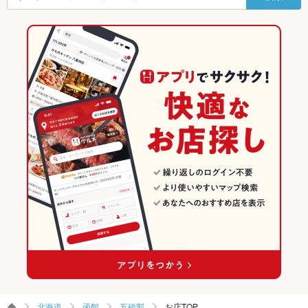
駐車場
あり ：お店の横に3台分のスペースがあります。
五稜郭公園前駅 × 海鮮
五稜郭 × 和風
北海道の居酒屋ランキング
英語メニュ
あり
創作料理
北海道
北海道の海鮮ランキング
ー
和風
北海道 × 居酒屋
函館のグルメランキング
その他設備
－
その他
函館 × 創作料理
北海道 × 海鮮
函館の居酒屋ランキング
飲み放題
あり ：飲み放題のみは2,200円
函館 × 和風
北海道 × 創作料理
函館の海鮮ランキング
食べ放題
なし
五稜郭公園前駅 × 創作料理
北海道 × 和風
五稜郭のグルメランキング
お酒
カクテル充実、焼酎充実、日本酒充実、ワイン充実
五稜郭公園前駅 × 和風
五稜郭の居酒屋ランキング
お子様連れ
お子様連れ不可 ：店内全室喫煙可能席です
五稜郭の海鮮ランキング
ウェディン
お電話にてご相談ください。
グパーティ
ー二次会
お祝い・サ
可
プライズ対
北海道
函館
五稜郭
お店TOP
応