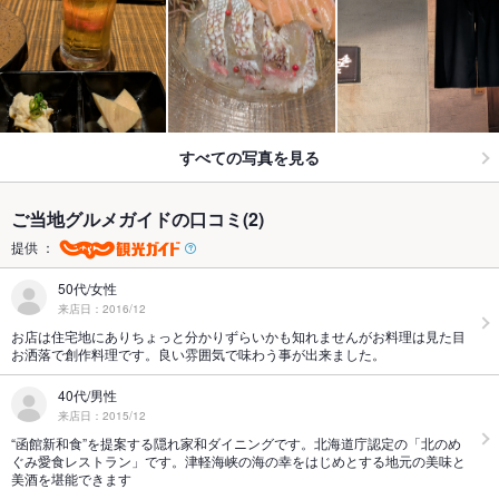
すべての写真を見る
ご当地グルメガイドの口コミ(2)
提供 ：
50代/女性
来店日：2016/12
お店は住宅地にありちょっと分かりずらいかも知れませんがお料理は見た目
お洒落で創作料理です。良い雰囲気で味わう事が出来ました。
40代/男性
来店日：2015/12
“函館新和食”を提案する隠れ家和ダイニングです。北海道庁認定の「北のめ
ぐみ愛食レストラン」です。津軽海峡の海の幸をはじめとする地元の美味と
美酒を堪能できます