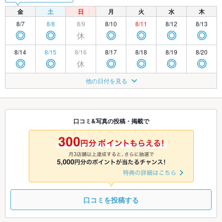
金
土
日
月
火
水
木
8/7
8/8
8/9
8/10
8/11
8/12
8/13
休
◎
◎
◎
◎
◎
◎
8/14
8/15
8/16
8/17
8/18
8/19
8/20
休
◎
◎
◎
◎
◎
◎
8/21
8/22
8/23
8/24
8/25
8/26
8/27
他の日付を見る
休
◎
◎
◎
◎
◎
◎
8/28
8/29
8/30
8/31
9/1
9/2
9/3
休
◎
◎
◎
◎
◎
◎
口コミ&写真の投稿・掲載で
9/4
9/5
9/6
9/7
9/8
9/9
9/10
休
休
◎
◎
◎
◎
◎
口コミを投稿する