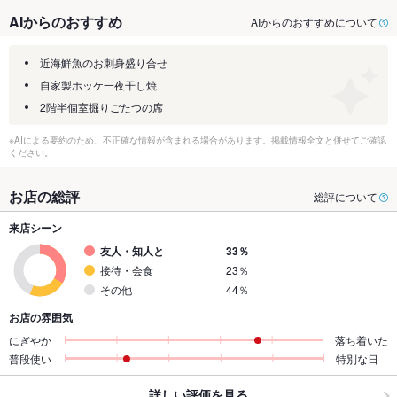
AIからのおすすめ
AIからのおすすめについて
近海鮮魚のお刺身盛り合せ
自家製ホッケ一夜干し焼
2階半個室掘りごたつの席
※AIによる要約のため、不正確な情報が含まれる場合があります。掲載情報全文と併せてご確認
ください。
お店の総評
総評について
来店シーン
友人・知人と
33％
接待・会食
23％
その他
44％
お店の雰囲気
にぎやか
落ち着いた
普段使い
特別な日
詳しい評価を見る