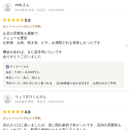
mek.さん
50代後半/女性・来店日：2026/06/20
5.0
ホットペッパーグルメで予約
お店の雰囲気も素敵で、
メニューも豊富
お刺身、お肉、焼き魚、ピサ…お酒類どれも美味しかったです
機会があれば、また是非伺いたいです
ありがとうございました
ディナー | 4人
会計：7,001～8,000円/人
来店シーン：友人・知人と
予約コース：待たずにすぐ食べれる 【お刺身盛り合わせ付き】 お席のみのご予約
りょうすけくんさん
50代後半/男性・来店日：2026/06/03
4.0
ホットペッパーグルメで予約
店の入り口に迷いましたが、逆に隠れ家的で良かったです。店内の雰囲気も
おしゃれでした。料理も神泡ビールも気に入りました。