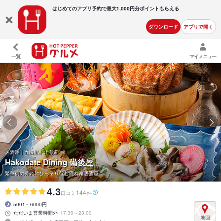
はじめてのアプリ予約で最大
1,000円分ポイントもらえる
ダウンロード
アプリで開く
一覧
マイメニュー
居酒屋 | 五稜郭 | 北海道
Hakodate Dining 備後屋
繁華街の外れにひっそり佇む隠れ家居酒屋
4.3
144
口コミ
件
5001～6000円
ただいま営業時間外
17:30～23:00