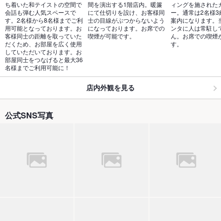
ち着いた和テイストの空間で
間を演出する1階店内。暖簾
ィングを施された
会話も弾む人気スペースで
にて仕切りを設け、お客様同
ー。通常は2名様3
す。2名様から8名様までご利
士の目線がぶつからないよう
案内になります。
用可能となっております。お
になっております。お席での
ンタに人は常駐し
客様同士の距離を取っていた
喫煙が可能です。
ん。お席での喫煙
だくため、お部屋を広く使用
す。
していただいております。お
部屋同士をつなげると最大36
名様までご利用可能に！
店内外観を見る
公式SNS写真