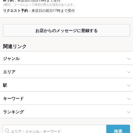
即予約
個室
あり ：6名・4名・8名・8名の個室を繋げて様々な人数に対応で
※曜日、コースによって締切が異なる場合があります。
きます。最大人数は36名です。他12名までの完全個室。
リクエスト予約
：来店日の前日17時まで受付
座敷
なし
お店からのメッセージに登録する
掘りごたつ
あり
カウンター
あり
関連リンク
ソファー
なし
ジャンル
テラス席
なし
居酒屋
エリア
貸切
貸切不可 ：フロアごとの貸し切りとなります。1階は24名～、2
海鮮
五稜郭
駅
階は20名～貸切りできます。36名まで入れます！
設備
函館 × 居酒屋
五稜郭 × 居酒屋
五稜郭公園前駅
キーワード
Wi-Fi
あり
函館 × 海鮮
五稜郭 × 海鮮
ランキング
塩辛
刺身
チャーハン
バリアフリ
なし
ー
五稜郭公園前駅 × 居酒屋
五稜郭 × 創作料理
北海道のグルメランキング
検索