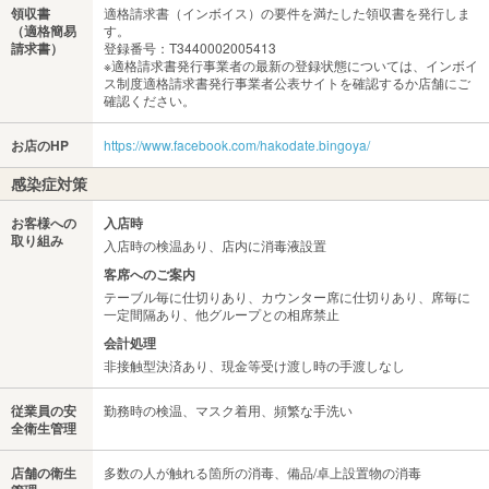
領収書
適格請求書（インボイス）の要件を満たした領収書を発行しま
（適格簡易
す。
請求書）
登録番号：T3440002005413
※適格請求書発行事業者の最新の登録状態については、インボイ
ス制度適格請求書発行事業者公表サイトを確認するか店舗にご
確認ください。
お店のHP
https://www.facebook.com/hakodate.bingoya/
感染症対策
お客様への
入店時
取り組み
入店時の検温あり、店内に消毒液設置
客席へのご案内
テーブル毎に仕切りあり、カウンター席に仕切りあり、席毎に
一定間隔あり、他グループとの相席禁止
会計処理
非接触型決済あり、現金等受け渡し時の手渡しなし
従業員の安
勤務時の検温、マスク着用、頻繁な手洗い
全衛生管理
店舗の衛生
多数の人が触れる箇所の消毒、備品/卓上設置物の消毒