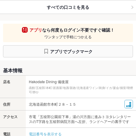
すべての口コミを見る
アプリ
なら何度もログイン不要ですぐ確認！
ワンタップで手軽につかえる
アプリでブックマーク
基本情報
店名
Hakodate Dining 備後屋
函館/五稜郭/本町/居酒屋/地酒/新政/北海道産ワイン/刺身/イカ/宴会/個室/喫煙
可/静か
住所
北海道函館市本町２８－１５
アクセス
市電「五稜郭公園前下車」湯の川方面に進みトヨタレンタリー
スのT字路を五稜郭病院方面へ左折、ランドヘアーの裏手です
電話
電話番号を表示する