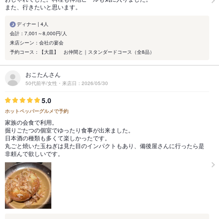
また、行きたいと思います。
ディナー | 4人
会計：7,001～8,000円/人
来店シーン：会社の宴会
予約コース：【大皿】 お仲間と｜スタンダードコース（全8品）
おこたんさん
50代前半/女性・来店日：2026/05/30
5.0
ホットペッパーグルメで予約
家族の会食で利用。
掘りごたつの個室でゆったり食事が出来ました。
日本酒の種類も多くて楽しかったです。
丸ごと焼いた玉ねぎは見た目のインパクトもあり、備後屋さんに行ったら是
非頼んで欲しいです。