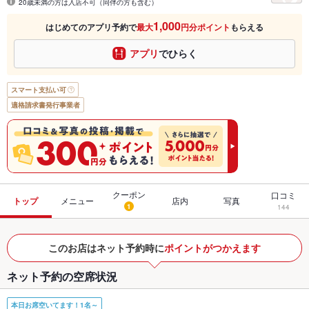
20歳未満の方は入店不可（同伴の方も含む）
1,000
はじめてのアプリ予約で
最大
円分ポイント
もらえる
アプリ
でひらく
スマート支払い可
適格請求書発行事業者
クーポン
口コミ
トップ
メニュー
店内
写真
1
144
このお店はネット予約時に
ポイントがつかえます
ネット予約の空席状況
本日お席空いてます！1名～