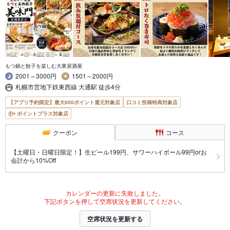
もつ鍋と餃子を楽しむ大衆居酒屋
2001～3000円
1501～2000円
札幌市営地下鉄東西線 大通駅 徒歩4分
【アプリ予約限定】最大800ポイント還元対象店
口コミ投稿特典対象店
ポイントプラス対象店
クーポン
コース
【土曜日・日曜日限定！】生ビール199円、サワーハイボール99円orお
会計から10%Off
カレンダーの更新に失敗しました。
下記ボタンを押して空席状況を更新してください。
空席状況を更新する