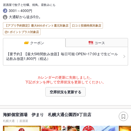
居酒屋で餃子と牡蠣、焼鳥。昼飲みにも
3001～4000円
大通駅から徒歩5分｡
【アプリ予約限定】最大800ポイント還元対象店
口コミ投稿特典対象店
ポイントプラス対象店
クーポン
コース
【要予約】【最大5時間飲み放題】毎日可能 OPEN~17:00まで生ビール
込飲み放題1,800円（税込）
カレンダーの更新に失敗しました。
下記ボタンを押して空席状況を更新してください。
空席状況を更新する
海鮮個室酒場 伊まり 札幌大通公園西9丁目店
札幌大通
居酒屋