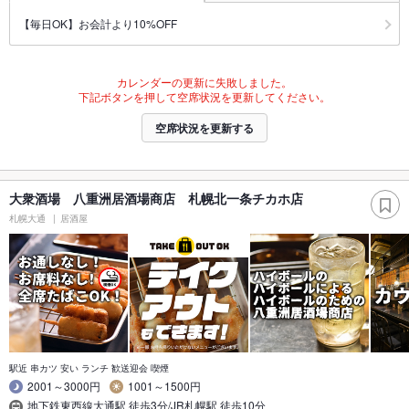
【毎日OK】お会計より10%OFF
カレンダーの更新に失敗しました。
下記ボタンを押して空席状況を更新してください。
空席状況を更新する
大衆酒場 八重洲居酒場商店 札幌北一条チカホ店
札幌大通
居酒屋
駅近 串カツ 安い ランチ 歓送迎会 喫煙
2001～3000円
1001～1500円
地下鉄東西線大通駅 徒歩3分/JR札幌駅 徒歩10分