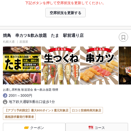
下記ボタンを押して空席状況を更新してください。
空席状況を更新する
焼鳥 串カツ&飲み放題 たま 駅前通り店
札幌大通
居酒屋
お通し席料無 歓送迎会 食べ飲み放題 喫煙
2001～3000円
地下鉄大通駅6番出口徒歩1分
【アプリ予約限定】最大800ポイント還元対象店
口コミ投稿特典対象店
適格請求書発行事業者
クーポン
コース