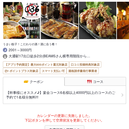
うまい餃子！こだわりの酒！酒に合う肴！
2001～3000円
大通駅17出口徒歩2分(BEAMSさん横専用階段から…
【アプリ予約限定】最大800ポイント還元対象店
口コミ投稿特典対象店
ポイントプラス対象店
スマート支払い可
適格請求書発行事業者
クーポン
コース
【幹事様にオススメ♪】宴会コース6名様以上4000円以上のコースのご
予約で1名様分無料!!!
カレンダーの更新に失敗しました。
下記ボタンを押して空席状況を更新してください。