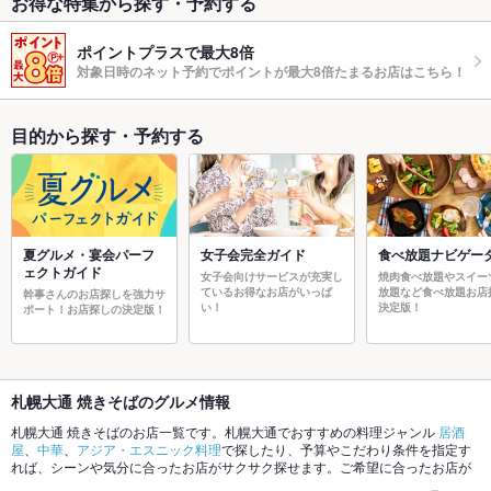
お得な特集から探す・予約する
ポイントプラスで最大8倍
対象日時のネット予約でポイントが最大8倍たまるお店はこちら！
目的から探す・予約する
夏グルメ・宴会パーフ
女子会完全ガイド
食べ放題ナビゲー
ェクトガイド
女子会向けサービスが充実し
焼肉食べ放題やスイー
ているお得なお店がいっぱ
放題など食べ放題お店
幹事さんのお店探しを強力サ
い！
決定版！
ポート！お店探しの決定版！
札幌大通 焼きそばのグルメ情報
札幌大通 焼きそばのお店一覧です。札幌大通でおすすめの料理ジャンル
居酒
屋
、
中華
、
アジア・エスニック料理
で探したり、予算やこだわり条件を指定す
れば、シーンや気分に合ったお店がサクサク探せます。ご希望に合ったお店が
見つからなかったら、近隣のエリア
札幌駅
、
札幌大通
もチェックしてみてくだ