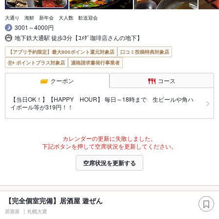
大通り 海鮮 新年会 大人数 歓送迎会
3001～4000円
地下鉄大通駅 徒歩3分【ｺﾒﾀﾞ珈琲店さんの地下】
【アプリ予約限定】最大800ポイント還元対象店
口コミ投稿特典対象店
ポイントプラス対象店
適格請求書発行事業者
クーポン
コース
【当日OK！】【HAPPY HOUR】 毎日～18時まで 生ビールや角ハ
イボール等が319円！！
カレンダーの更新に失敗しました。
下記ボタンを押して空席状況を更新してください。
空席状況を更新する
【完全個室完備】居酒屋 遊ぜん
居酒屋
札幌大通