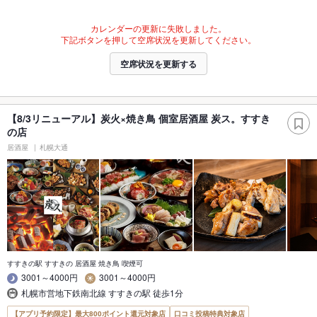
カレンダーの更新に失敗しました。
下記ボタンを押して空席状況を更新してください。
空席状況を更新する
【8/3リニューアル】炭火×焼き鳥 個室居酒屋 炭ス。すすき
の店
居酒屋
札幌大通
すすきの駅 すすきの 居酒屋 焼き鳥 喫煙可
3001～4000円
3001～4000円
札幌市営地下鉄南北線 すすきの駅 徒歩1分
【アプリ予約限定】最大800ポイント還元対象店
口コミ投稿特典対象店