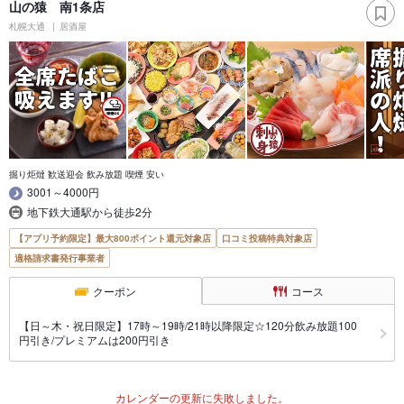
山の猿 南1条店
札幌大通
居酒屋
掘り炬燵 歓送迎会 飲み放題 喫煙 安い
3001～4000円
地下鉄大通駅から徒歩2分
【アプリ予約限定】最大800ポイント還元対象店
口コミ投稿特典対象店
適格請求書発行事業者
クーポン
コース
【日～木・祝日限定】17時～19時/21時以降限定☆120分飲み放題100
円引き/プレミアムは200円引き
カレンダーの更新に失敗しました。