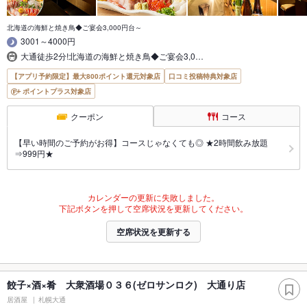
北海道の海鮮と焼き鳥◆ご宴会3,000円台～
3001～4000円
大通徒歩2分!北海道の海鮮と焼き鳥◆ご宴会3,0…
【アプリ予約限定】最大800ポイント還元対象店
口コミ投稿特典対象店
ポイントプラス対象店
クーポン
コース
【早い時間のご予約がお得】コースじゃなくても◎ ★2時間飲み放題
⇒999円★
カレンダーの更新に失敗しました。
下記ボタンを押して空席状況を更新してください。
空席状況を更新する
餃子×酒×肴 大衆酒場０３６(ゼロサンロク) 大通り店
居酒屋
札幌大通