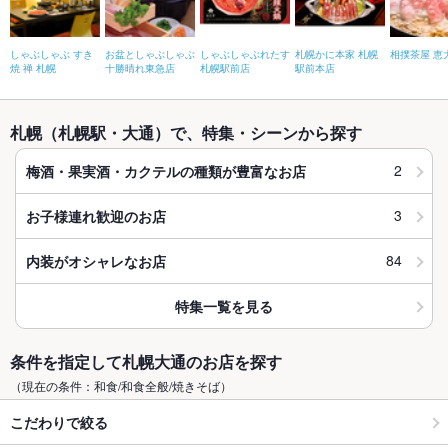
しゃぶしゃぶ すき
お盆としゃぶしゃぶ
しゃぶしゃぶれたす
札幌かに本家 札幌
相撲茶屋 恵
焼 禅 札幌
十勝晴れ東急店
札幌駅前店
駅前本店
札幌（札幌駅・大通）で、特集・シーンから探す
2
梅酒・果実酒・カクテルの種類が豊富なお店
3
お子様連れ歓迎のお店
84
内装がオシャレなお店
特集一覧を見る
条件を指定して札幌大通のお店を探す
（現在の条件：和食/和食全般/焼きそば）
こだわりで絞る