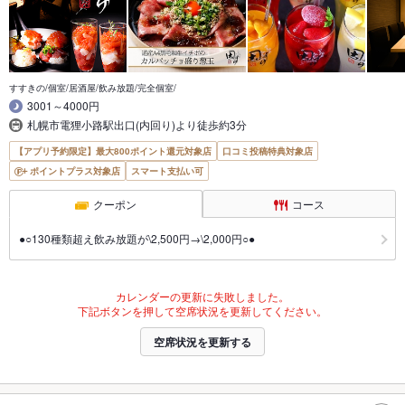
すすきの/個室/居酒屋/飲み放題/完全個室/
3001～4000円
札幌市電狸小路駅出口(内回り)より徒歩約3分
【アプリ予約限定】最大800ポイント還元対象店
口コミ投稿特典対象店
ポイントプラス対象店
スマート支払い可
クーポン
コース
●○130種類超え飲み放題が\2,500円→\2,000円○●
カレンダーの更新に失敗しました。
下記ボタンを押して空席状況を更新してください。
空席状況を更新する