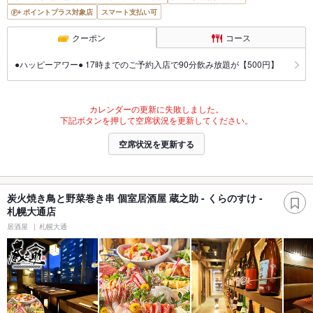
ポイントプラス対象店
スマート支払い可
クーポン
コース
●ハッピーアワー● 17時までのご予約入店で90分飲み放題が【500円】
カレンダーの更新に失敗しました。
下記ボタンを押して空席状況を更新してください。
空席状況を更新する
炭火焼き鳥と野菜巻き串 個室居酒屋 蔵之助 - くらのすけ -
札幌大通店
居酒屋
札幌大通