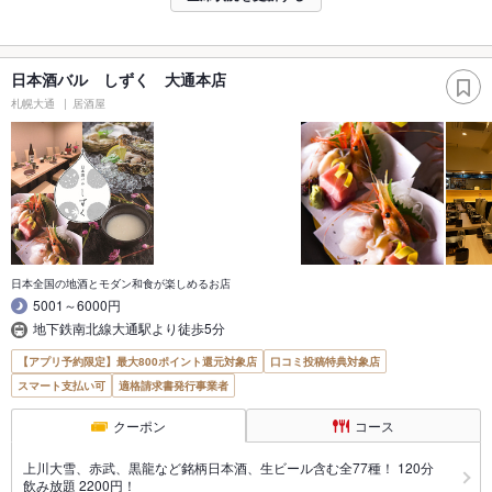
日本酒バル しずく 大通本店
札幌大通
居酒屋
日本全国の地酒とモダン和食が楽しめるお店
5001～6000円
地下鉄南北線大通駅より徒歩5分
【アプリ予約限定】最大800ポイント還元対象店
口コミ投稿特典対象店
スマート支払い可
適格請求書発行事業者
クーポン
コース
上川大雪、赤武、黒龍など銘柄日本酒、生ビール含む全77種！ 120分
飲み放題 2200円！