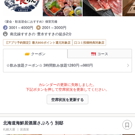
《宴会・歓送迎会におすすめ》個室完備
3001～4000円
2001～3000円
南北線すすきの･豊水すすきの徒歩2分
【アプリ予約限定】最大800ポイント還元対象店
口コミ投稿特典対象店
クーポン
コース
☆飲み放題クーポン☆ 3時間飲み放題1280円→980円
カレンダーの更新に失敗しました。
下記ボタンを押して空席状況を更新してください。
空席状況を更新する
北海道海鮮居酒屋さぶろう 別邸
札幌大通
居酒屋