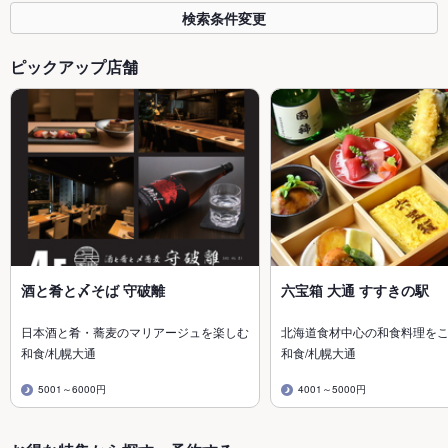
検索条件変更
ピックアップ店舗
酒と肴と〆そば 守破離
六宝箱 大通 すすきの駅
日本酒と肴・蕎麦のマリアージュを楽しむ
北海道食材中心の和食料理を
和食/札幌大通
和食/札幌大通
5001～6000円
4001～5000円