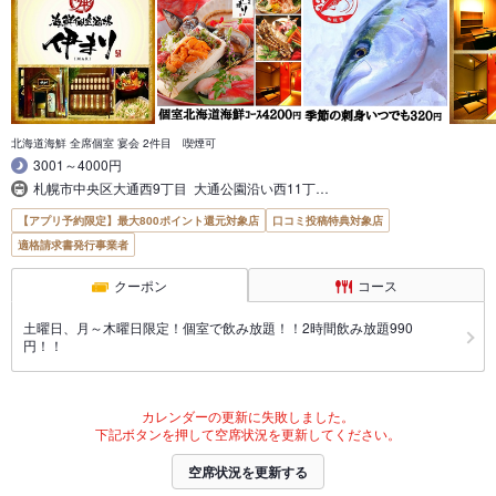
北海道海鮮 全席個室 宴会 2件目 喫煙可
3001～4000円
札幌市中央区大通西9丁目 大通公園沿い西11丁…
【アプリ予約限定】最大800ポイント還元対象店
口コミ投稿特典対象店
適格請求書発行事業者
クーポン
コース
土曜日、月～木曜日限定！個室で飲み放題！！2時間飲み放題990
円！！
カレンダーの更新に失敗しました。
下記ボタンを押して空席状況を更新してください。
空席状況を更新する