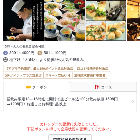
13時～大人の昼飲み宴会可能！！
3001～4000円
501～1000円
地下鉄『大通駅』より徒歩2分/人気の昼飲み
【アプリ予約限定】最大350ポイント還元対象店
口コミ投稿特典対象店
ポイントプラス対象店
スマート支払い可
適格請求書発行事業者
クーポン
コース
昼飲み限定13～16時迄に開始で生ビール込120分飲み放題 1598円
→1298円！お通しとお料理1品以上
カレンダーの更新に失敗しました。
下記ボタンを押して空席状況を更新してください。
空席状況を更新する