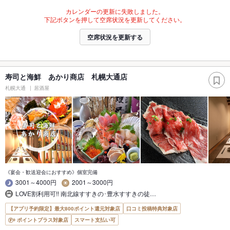
カレンダーの更新に失敗しました。
下記ボタンを押して空席状況を更新してください。
空席状況を更新する
寿司と海鮮 あかり商店 札幌大通店
札幌大通
居酒屋
《宴会・歓送迎会におすすめ》個室完備
3001～4000円
2001～3000円
LOVE割利用可!! 南北線すすきの･豊水すすきの徒…
【アプリ予約限定】最大800ポイント還元対象店
口コミ投稿特典対象店
ポイントプラス対象店
スマート支払い可