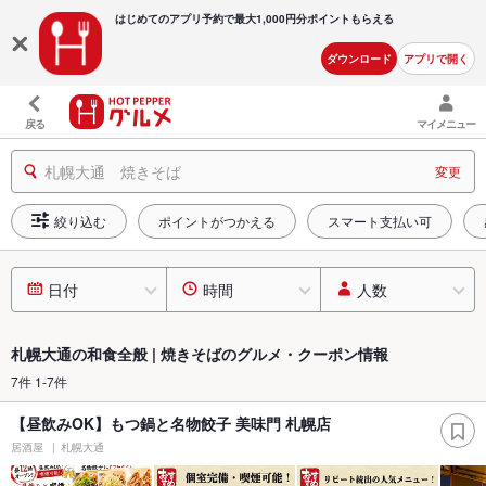
はじめてのアプリ予約で最大
1,000円分ポイントもらえる
ダウンロード
アプリで開く
戻る
マイメニュー
札幌大通 焼きそば
変更
絞り込む
ポイントがつかえる
スマート支払い可
日付
時間
人数
札幌大通の和食全般 | 焼きそばのグルメ・クーポン情報
7件 1-7件
【昼飲みOK】もつ鍋と名物餃子 美味門 札幌店
居酒屋
札幌大通