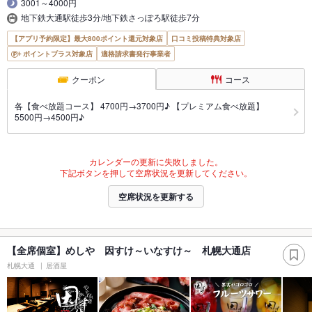
3001～4000円
地下鉄大通駅徒歩3分/地下鉄さっぽろ駅徒歩7分
【アプリ予約限定】最大800ポイント還元対象店
口コミ投稿特典対象店
ポイントプラス対象店
適格請求書発行事業者
クーポン
コース
各【食べ放題コース】 4700円→3700円♪ 【プレミアム食べ放題】
5500円→4500円♪
カレンダーの更新に失敗しました。
下記ボタンを押して空席状況を更新してください。
空席状況を更新する
【全席個室】めしや 因すけ～いなすけ～ 札幌大通店
札幌大通
居酒屋