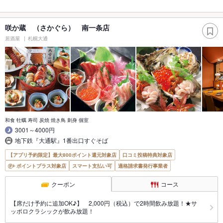
咲か蔵 （さかぐら） 南一条店
居酒屋
札幌大通
和食 牡蠣 寿司 炭焼 焼き鳥 刺身 個室
3001～4000円
地下鉄『大通駅』1番出口すぐそば
【アプリ予約限定】最大800ポイント還元対象店
口コミ投稿特典対象店
ポイントプラス対象店
スマート支払い可
適格請求書発行事業者
クーポン
コース
【席だけ予約に追加OK♪】 2,000円（税込）で2時間飲み放題！★サ
ッポロクラシックが飲み放題！