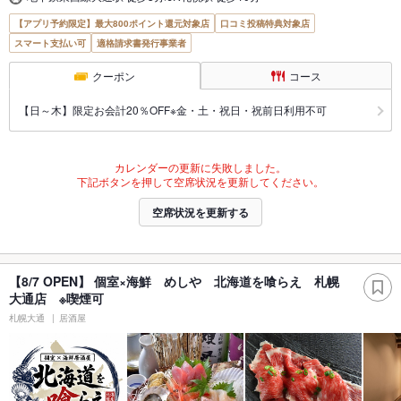
【アプリ予約限定】最大800ポイント還元対象店
口コミ投稿特典対象店
スマート支払い可
適格請求書発行事業者
クーポン
コース
【日～木】限定お会計20％OFF※金・土・祝日・祝前日利用不可
カレンダーの更新に失敗しました。
下記ボタンを押して空席状況を更新してください。
空席状況を更新する
【8/7 OPEN】 個室×海鮮 めしや 北海道を喰らえ 札幌
大通店 ※喫煙可
札幌大通
居酒屋