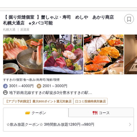
【 掘り炬燵個室 】蟹しゃぶ・寿司 めしや あかり商店
札幌大通店 ※タバコ可能
札幌大通
居酒屋
すすきの/個室/食べ飲み/肉寿司/海鮮/喫煙
3001～4000円
2001～3000円
地下鉄南北線すすきの駅徒歩3分豊水すすきの駅…
【アプリ予約限定】最大800ポイント還元対象店
口コミ投稿特典対象店
クーポン
コース
☆飲み放題クーポン☆ 3時間飲み放題1280円→980円