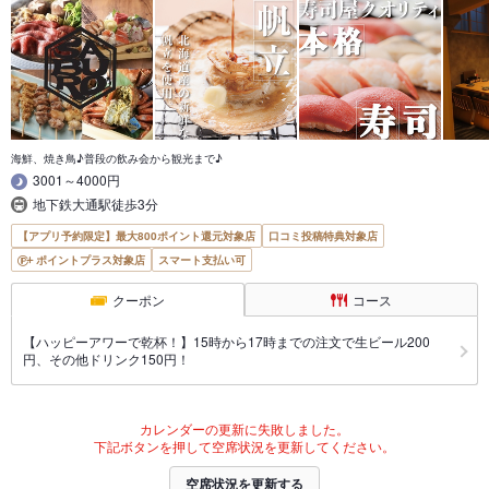
海鮮、焼き鳥♪普段の飲み会から観光まで♪
3001～4000円
地下鉄大通駅徒歩3分
【アプリ予約限定】最大800ポイント還元対象店
口コミ投稿特典対象店
ポイントプラス対象店
スマート支払い可
クーポン
コース
【ハッピーアワーで乾杯！】15時から17時までの注文で生ビール200
円、その他ドリンク150円！
カレンダーの更新に失敗しました。
下記ボタンを押して空席状況を更新してください。
空席状況を更新する