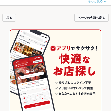
もっと見る
さい。ホットペッパーグルメなら、お得なクーポンはもちろん、こだわりメニ
ュー
からあげ
、
塩辛
、
刺身
や季節のおすすめ料理など、お店の最新情報をご紹
介しているので安心！24時間使える簡単便利なネット予約が使えるお店も拡大
中です。友達どうしの飲み会にも、会社の宴会にも、デートやパーティーにも
戻る
ページの先頭へ戻る
お得に便利にホットペッパーグルメをご利用ください。