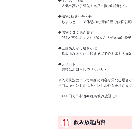
◆ボスの手羽先
「人気の高い手羽先！当店自慢の味付けで」
◆漬物2種盛り合わせ
「ちょっとここで休憩のお漬物2種でお酒を楽
◆名物０３６焼き餃子
「036と言えばコレ！！皆んな大好き肉汁餃子
◆五目あんかけ焼きそば
「具沢山なあんかけ焼きそばで心も体も大満
◆デザート
「最後はお口直しでサッパリと」
※入荷状況によって刺身の内容が異なる場合
※当日キャンセルはキャンセル料金を頂きま
+1000円で日本酒40種も飲み放題に!!
飲み放題内容