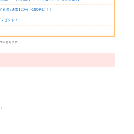
間延長♪通常120分⇒180分に！】
プレゼント！
性があります。
・」