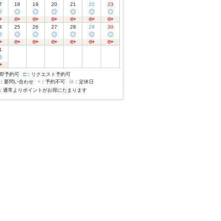
7
18
19
20
21
22
23
◎
◎
◎
◎
◎
◎
◎
4
25
26
27
28
29
30
◎
◎
◎
◎
◎
◎
◎
1
◎
即予約可
□
：リクエスト予約可
：要問い合わせ
×
：予約不可
休
：定休日
：通常よりポイントがお得にたまります