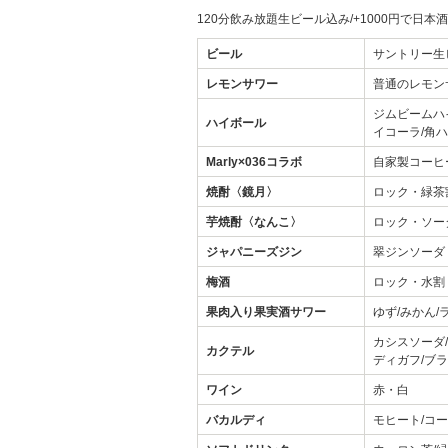
120分飲み放題生ビール込み/+1000円で日本酒
ビール
サントリー生
レモンサワー
普通のレモン
ジムビームハ
ハイボール
イコーラ/角
Marly×036コラボ
自家製コーヒ
焼酎〈鏡月〉
ロック・緑茶
芋焼酎〈なんこ〉
ロック・ソー
ジャパニーズジン
翠ジンソーダ
梅酒
ロック・水割
果肉入り果実酒サワー
ゆず/みかん/
カシスソーダ
カクテル
ディガフ/ブ
ワイン
赤・白
バカルディ
モヒート/コ