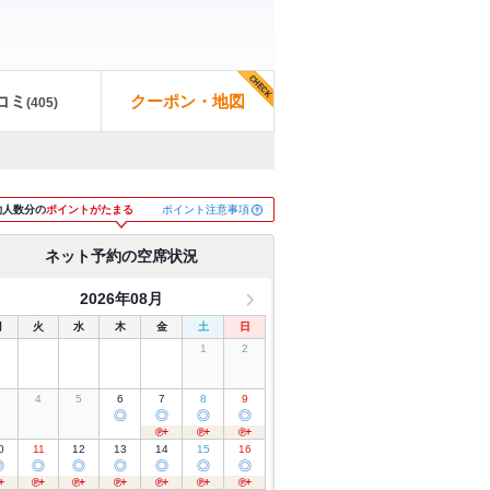
コミ
クーポン・地図
(
405
)
ポイント注意事項
約人数分の
ポイントがたまる
ネット予約の空席状況
2026年08月
月
火
水
木
金
土
日
1
2
3
4
5
6
7
8
9
◎
◎
◎
◎
0
11
12
13
14
15
16
◎
◎
◎
◎
◎
◎
◎