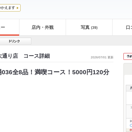
つかえます
ュー
店内・外観
写真
口
(39)
 大通り店 コース詳細
予
2026/07/01 更新
36全8品！満喫コース！5000円120分
1