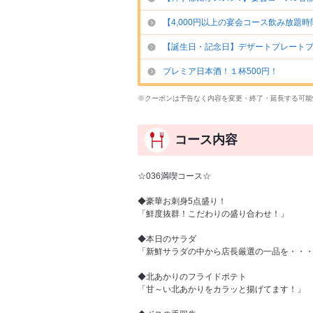
【4,000円以上の宴会コース飲み放題時
【誕生日・記念日】デザートプレート
プレミア日本酒！１杯500円！
※クーポンは予告なく内容を変更・終了・延長する可能
コース内容
☆036満喫コース☆
◆豪華お刺身5点盛り！
「鮮度抜群！こだわりの盛り合わせ！」
◆本日のサラダ
「新鮮サラダの中から店長厳選の一品を・・
◆北あかりのフライドポテト
「甘～い北あかりをカラッと揚げてます！」