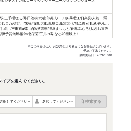
緑茶/ジャスミン茶/コーラ/ジンジャーエール/オレンジジュース
双/三千櫻/まる田/田酒/赤武/南部美人/一ノ蔵/墨廼江/日高見/人気一/冩
大七/ロ万/楯野川/来福/仙禽/大那/鳳凰美田/雅楽代/加茂錦 荷札酒/香月/ボ
手取川/吉田蔵u/常山/作/笑四季/澤屋まつもと/春鹿/みむろ杉/紀土/東洋
美/伊予賀儀屋/酔鯨/北栄菊/三井の寿 など40種以上！
※この内容は仕入れ状況等により変更になる場合がございます。
予めご了承ください。
最終更新日：2026/07/01
タイプを選んでください。
。
検索する
選択してください
選択してください