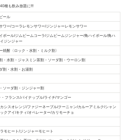
40種も飲み放題に!!!
ビール
サワー/コーラレモンサワー/ジンジャーレモンサワー
イボール/ジムビームコーラ/ジムビームジンジャー/角ハイボール/角ハ
ハイジンジャー
ー焼酎〈ロック・水割・ミルク割〉
割・水割・ジャスミン茶割・ソーダ割・ウーロン割
ダ割・水割・お湯割
・ソーダ割・ジンジャー割
ラ・フランス/パイナップル/ライチ/マンゴー
/カシスオレンジ/ファジーネーブル/クーニャン/カルーアミルク/シャン
ラックアイ/キティ/オペレーター/カリモーチョ
ーラモヒート/ジンジャーモヒート