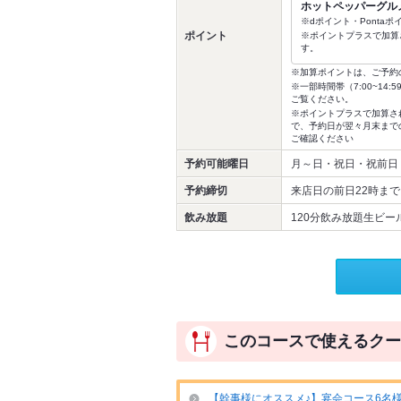
ホットペッパーグル
※dポイント・Ponta
ポイント
※ポイントプラスで加算
す。
※加算ポイントは、ご予約
※一部時間帯（7:00~1
ご覧ください。
※ポイントプラスで加算さ
で、予約日が翌々月末まで
ご確認ください
予約可能曜日
月～日・祝日・祝前日
予約締切
来店日の前日22時まで
飲み放題
120分飲み放題生ビール
このコースで使えるクー
【幹事様にオススメ♪】宴会コース6名様以