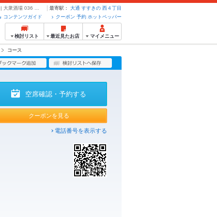
【迷ったらコレ】大衆酒場036全8品！満喫コース！5000円120分飲み放題付！ | 大衆酒場 036 ゼロサンロク 大通り店 - クーポン・予約のホットペッパーグルメ
最寄駅：
大通
すすきの
西４丁目
コンテンツガイド
クーポン 予約 ホットペッパー
検討リスト
最近見たお店
マイメニュー
コース
空席確認・予約する
クーポンを見る
電話番号を表示する