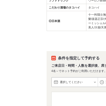
ソフトドリンク
ウーロン茶/
こだわり酒場のタコハイ
タコハイ
十一州/国士無
樂/楽器正宗/
◎日本酒
ーミッシェル/
美人/大嶺/天
条件を指定して予約する
ご来店日・時間・人数を選択後、席
4名～でネット予約がご利用いただけます
選択してください