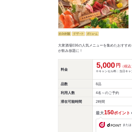
大衆酒場036の人気メニューを集めたおすすめプ
が飲み放題に！
5,000
円
（税込
料金
※キャンセル料：当日キャ
品数
8品
利用人数
4名～
のご予約
滞在可能時間
2時間
150
最大
ポイント
または