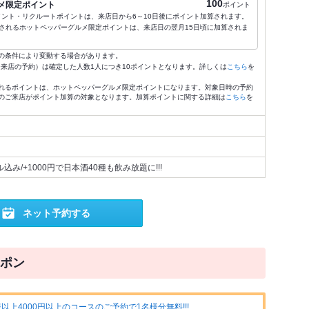
100
メ限定ポイント
ポイント
ポイント・リクルートポイントは、来店日から6～10日後にポイント加算されます。
されるホットペッパーグルメ限定ポイントは、来店日の翌月15日頃に加算されま
の条件により変動する場合があります。
4:59来店の予約）は確定した人数1人につき10ポイントとなります。詳しくは
こちら
を
れるポイントは、ホットペッパーグルメ限定ポイントになります。対象日時の予約
のご来店がポイント加算の対象となります。加算ポイントに関する詳細は
こちら
を
込み/+1000円で日本酒40種も飲み放題に!!!
ネット予約する
ポン
上4000円以上のコースのご予約で1名様分無料!!!