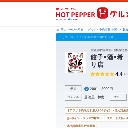
前のページへ戻る
グルメ・予約情報 全国
北
うまい餃子！こだわりの酒！酒に合う肴！
居酒屋/飲み放題/日本酒/海鮮/
餃子×酒×肴
り店
4.4
口
2001～3000円
予算
居酒屋
和食
ジャンル
エリア
【アプリ予約限定】最大800ポイント還元対象
ポイントプラス対象店
スマート支払い
適格請求書発行事業者