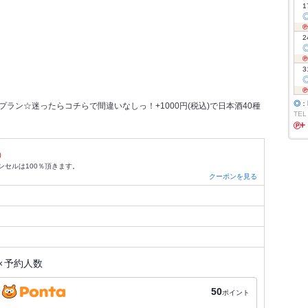
1
2
3
◎
：
ラン☆迷ったらコチらで間違いなしっ！+1000円(税込)で日本酒40種
TEL
）
ンセルは100％頂きます。
クーポンを見る
×
予約人数
50
ポイント