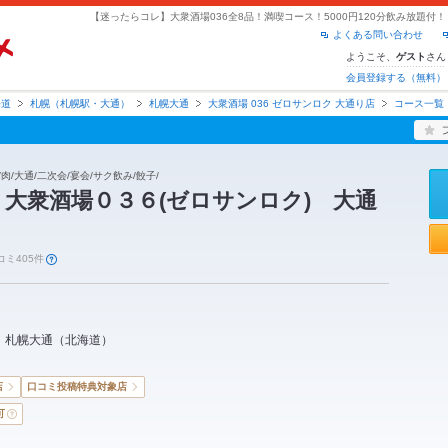
よくある問い合わせ
ようこそ、
さん
ゲスト
会員登録する（無料）
海道
札幌（札幌駅・大通）
札幌大通
大衆酒場 036 ゼロサンロク 大通り店
コース一覧
肉/大通/二次会/宴会/サク飲み/餃子/
 大衆酒場０３６(ゼロサンロク) 大通
コミ405件
札幌大通
（
北海道
）
店
口コミ投稿特典対象店
可