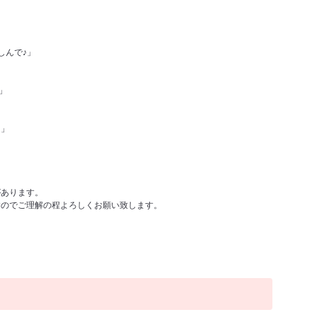
しんで♪」
」
足」
があります。
すのでご理解の程よろしくお願い致します。