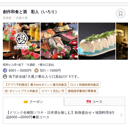
創作和食と酒 彩人（いろり）
居酒屋
札幌大通
昭和ビルB1地下「大通駅」1番出口直結
4001～5000円
501～1000円
地下鉄全線｢大通｣1番出入り口直結のﾋﾞﾙです｡
【アプリ予約限定】最大800ポイント還元対象店
口コミ投稿特典対象店
ポイントプラス対象店
スマート支払い可
適格請求書発行事業者
クーポン
コース
【ドリンク全種類ソラチ・日本酒を愉しむ】刺身盛合せ＋地鶏料理全5
品6000→5000円◆新コース