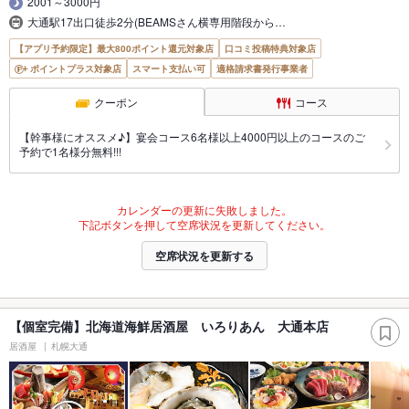
2001～3000円
大通駅17出口徒歩2分(BEAMSさん横専用階段から…
【アプリ予約限定】最大800ポイント還元対象店
口コミ投稿特典対象店
ポイントプラス対象店
スマート支払い可
適格請求書発行事業者
クーポン
コース
【幹事様にオススメ♪】宴会コース6名様以上4000円以上のコースのご
予約で1名様分無料!!!
カレンダーの更新に失敗しました。
下記ボタンを押して空席状況を更新してください。
空席状況を更新する
【個室完備】北海道海鮮居酒屋 いろりあん 大通本店
居酒屋
札幌大通