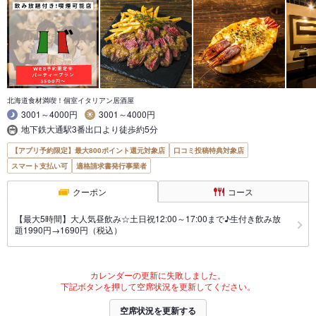
北海道食材満喫！個室イタリアン居酒屋
3001～4000円
3001～4000円
地下鉄大通駅3番出口より徒歩約5分
【アプリ予約限定】最大800ポイント還元対象店
口コミ投稿特典対象店
スマート支払い可
適格請求書発行事業者
クーポン
コース
【最大5時間】大人気昼飲み☆土日祝12:00～17:00まで♪生付き飲み放
題1990円→1690円（税込）
カレンダーの更新に失敗しました。
下記ボタンを押して空席状況を更新してください。
空席状況を更新する