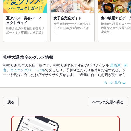
夏グルメ・宴会パーフ
女子会完全ガイド
食べ放題ナビゲー
ェクトガイド
女子会向けサービスが充実し
焼肉食べ放題やスイー
ているお得なお店がいっぱ
放題など食べ放題お店
幹事さんのお店探しを強力サ
い！
決定版！
ポート！お店探しの決定版！
札幌大通 塩辛のグルメ情報
札幌大通 塩辛のお店一覧です。札幌大通でおすすめの料理ジャンル
居酒屋
、
和
食
、
ダイニングバー・バル
で探したり、予算やこだわり条件を指定すれば、シ
ーンや気分に合ったお店がサクサク探せます。ご希望に合ったお店が見つから
なかったら、近隣のエリア
札幌大通
、
札幌駅
もチェックしてみてください。ホ
もっと見る
ットペッパーグルメなら、お得なクーポンはもちろん、こだわりメニュー
から
あげ
、
刺身
、
手羽先
や季節のおすすめ料理など、お店の最新情報をご紹介して
いるので安心！24時間使える簡単便利なネット予約が使えるお店も拡大中で
す。友達どうしの飲み会にも、会社の宴会にも、デートやパーティーにもお得
戻る
ページの先頭へ戻る
に便利にホットペッパーグルメをご利用ください。