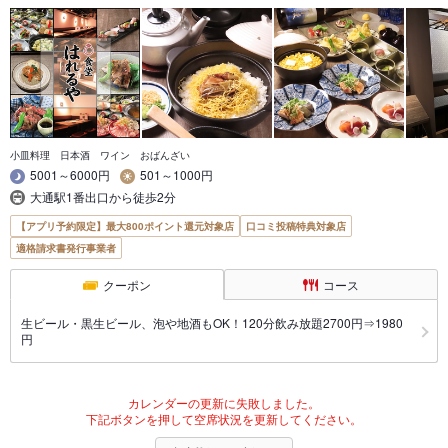
小皿料理 日本酒 ワイン おばんざい
5001～6000円
501～1000円
大通駅1番出口から徒歩2分
【アプリ予約限定】最大800ポイント還元対象店
口コミ投稿特典対象店
適格請求書発行事業者
クーポン
コース
生ビール・黒生ビール、泡や地酒もOK！120分飲み放題2700円⇒1980
円
カレンダーの更新に失敗しました。
下記ボタンを押して空席状況を更新してください。