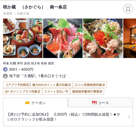
咲か蔵 （さかぐら） 南一条店
居酒屋
札幌大通
和食 牡蠣 寿司 炭焼 焼き鳥 刺身 個室
3001～4000円
地下鉄『大通駅』1番出口すぐそば
【アプリ予約限定】最大800ポイント還元対象店
口コミ投稿特典対象店
ポイントプラス対象店
スマート支払い可
適格請求書発行事業者
クーポン
コース
【席だけ予約に追加OK♪】 2,000円（税込）で2時間飲み放題！★サ
ッポロクラシックが飲み放題！