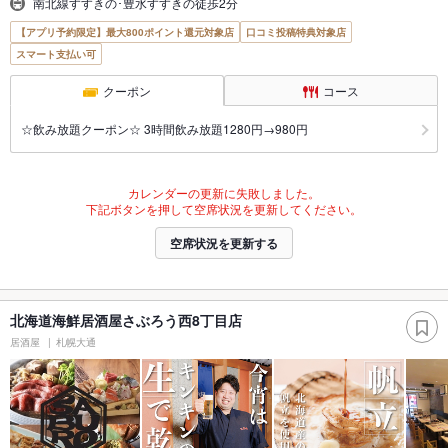
南北線すすきの･豊水すすきの徒歩2分
【アプリ予約限定】最大800ポイント還元対象店
口コミ投稿特典対象店
スマート支払い可
クーポン
コース
☆飲み放題クーポン☆ 3時間飲み放題1280円→980円
カレンダーの更新に失敗しました。
下記ボタンを押して空席状況を更新してください。
空席状況を更新する
北海道海鮮居酒屋さぶろう西8丁目店
居酒屋
札幌大通