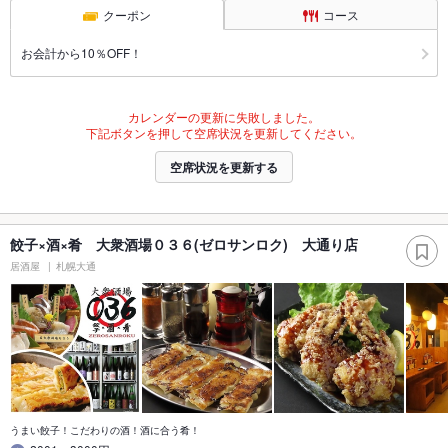
クーポン
コース
お会計から10％OFF！
カレンダーの更新に失敗しました。
下記ボタンを押して空席状況を更新してください。
空席状況を更新する
餃子×酒×肴 大衆酒場０３６(ゼロサンロク) 大通り店
居酒屋
札幌大通
うまい餃子！こだわりの酒！酒に合う肴！