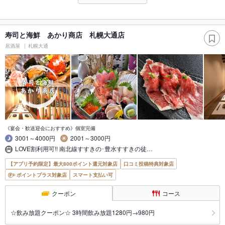
寿司と海鮮 あかり商店 札幌大通店
居酒屋
札幌大通
《宴会・歓送迎会におすすめ》個室完備
3001～4000円
2001～3000円
LOVE割利用可!! 南北線すすきの･豊水すすきの徒…
【アプリ予約限定】最大800ポイント還元対象店
口コミ投稿特典対象店
ポイントプラス対象店
スマート支払い可
クーポン
コース
☆飲み放題クーポン☆ 3時間飲み放題1280円→980円