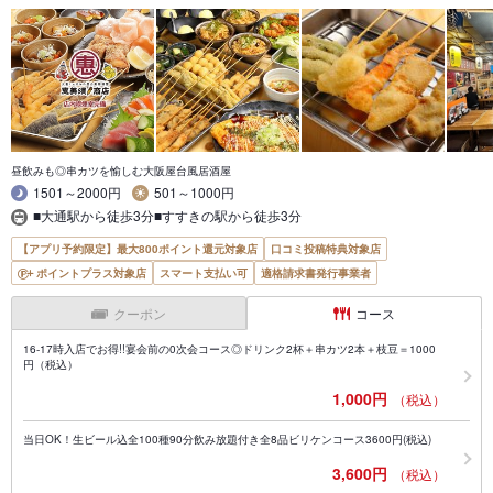
昼飲みも◎串カツを愉しむ大阪屋台風居酒屋
1501～2000円
501～1000円
■大通駅から徒歩3分■すすきの駅から徒歩3分
【アプリ予約限定】最大800ポイント還元対象店
口コミ投稿特典対象店
ポイントプラス対象店
スマート支払い可
適格請求書発行事業者
クーポン
コース
16-17時入店でお得!!宴会前の0次会コース◎ドリンク2杯＋串カツ2本＋枝豆＝1000
円（税込）
1,000円
（税込）
当日OK！生ビール込全100種90分飲み放題付き全8品ビリケンコース3600円(税込)
3,600円
（税込）