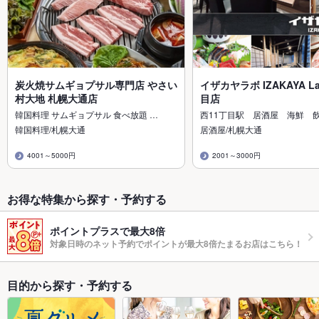
炭火焼サムギョプサル専門店 やさい
イザカヤラボ IZAKAYA L
村大地 札幌大通店
目店
韓国料理 サムギョプサル 食べ放題 …
西11丁目駅 居酒屋 海鮮 
韓国料理/札幌大通
居酒屋/札幌大通
4001～5000円
2001～3000円
お得な特集から探す・予約する
ポイントプラスで最大8倍
対象日時のネット予約でポイントが最大8倍たまるお店はこちら！
目的から探す・予約する