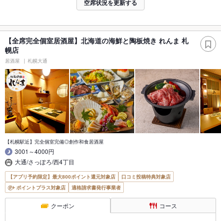
空席状況を更新する
【全席完全個室居酒屋】北海道の海鮮と陶板焼き れんま 札
幌店
居酒屋
札幌大通
【札幌駅近】完全個室完備◎創作和食居酒屋
3001～4000円
大通/さっぽろ/西4丁目
【アプリ予約限定】最大800ポイント還元対象店
口コミ投稿特典対象店
ポイントプラス対象店
適格請求書発行事業者
クーポン
コース