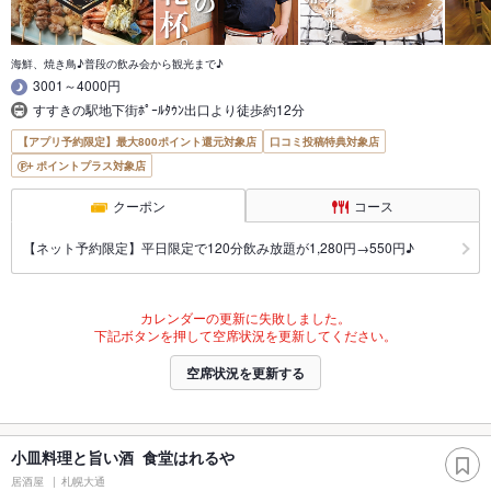
海鮮、焼き鳥♪普段の飲み会から観光まで♪
3001～4000円
すすきの駅地下街ﾎﾟｰﾙﾀｳﾝ出口より徒歩約12分
【アプリ予約限定】最大800ポイント還元対象店
口コミ投稿特典対象店
ポイントプラス対象店
クーポン
コース
【ネット予約限定】平日限定で120分飲み放題が1,280円→550円♪
カレンダーの更新に失敗しました。
下記ボタンを押して空席状況を更新してください。
空席状況を更新する
小皿料理と旨い酒 食堂はれるや
居酒屋
札幌大通