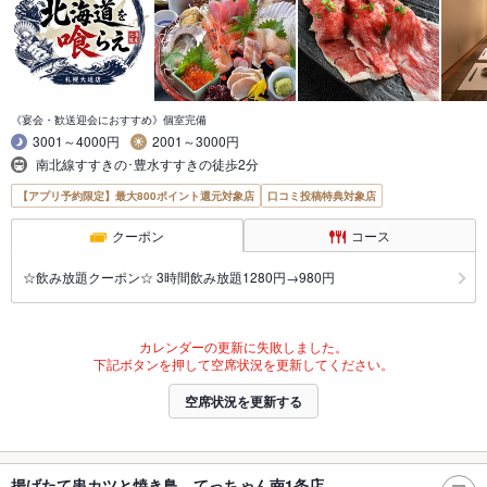
《宴会・歓送迎会におすすめ》個室完備
3001～4000円
2001～3000円
南北線すすきの･豊水すすきの徒歩2分
【アプリ予約限定】最大800ポイント還元対象店
口コミ投稿特典対象店
クーポン
コース
☆飲み放題クーポン☆ 3時間飲み放題1280円→980円
カレンダーの更新に失敗しました。
下記ボタンを押して空席状況を更新してください。
空席状況を更新する
揚げたて串カツと焼き鳥 てっちゃん南1条店