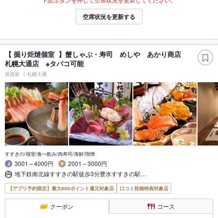
空席状況を更新する
【 掘り炬燵個室 】蟹しゃぶ・寿司 めしや あかり商店
札幌大通店 ※タバコ可能
居酒屋
札幌大通
すすきの/個室/食べ飲み/肉寿司/海鮮/喫煙
3001～4000円
2001～3000円
地下鉄南北線すすきの駅徒歩3分豊水すすきの駅…
【アプリ予約限定】最大800ポイント還元対象店
口コミ投稿特典対象店
クーポン
コース