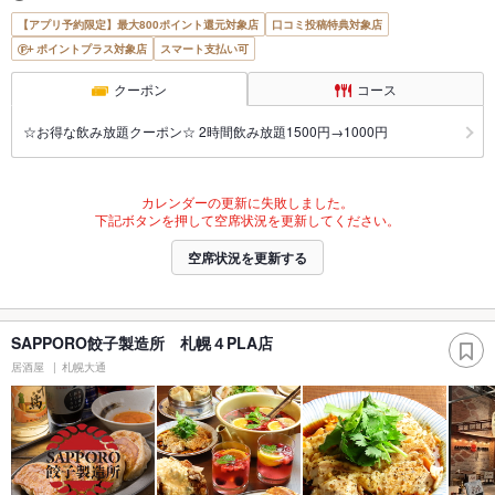
【アプリ予約限定】最大800ポイント還元対象店
口コミ投稿特典対象店
ポイントプラス対象店
スマート支払い可
クーポン
コース
☆お得な飲み放題クーポン☆ 2時間飲み放題1500円→1000円
カレンダーの更新に失敗しました。
下記ボタンを押して空席状況を更新してください。
空席状況を更新する
SAPPORO餃子製造所 札幌４PLA店
居酒屋
札幌大通