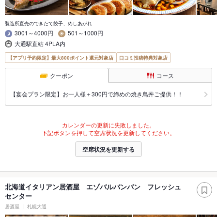
製造所直売のできたて餃子、めしあがれ
3001～4000円
501～1000円
大通駅直結 4PLA内
【アプリ予約限定】最大800ポイント還元対象店
口コミ投稿特典対象店
クーポン
コース
【宴会プラン限定】お一人様＋300円で締めの焼き鳥丼ご提供！！
カレンダーの更新に失敗しました。
下記ボタンを押して空席状況を更新してください。
空席状況を更新する
北海道イタリアン居酒屋 エゾバルバンバン フレッシュ
センター
居酒屋
札幌大通