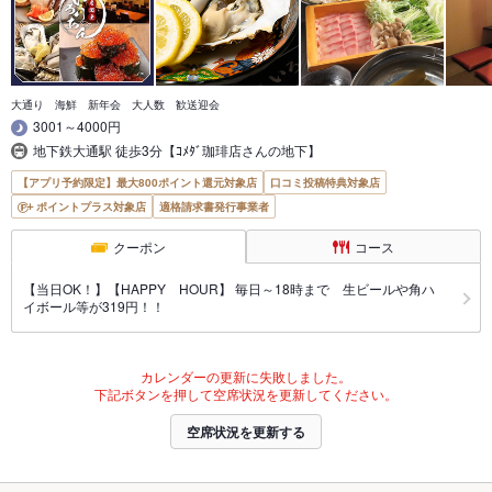
大通り 海鮮 新年会 大人数 歓送迎会
3001～4000円
地下鉄大通駅 徒歩3分【ｺﾒﾀﾞ珈琲店さんの地下】
【アプリ予約限定】最大800ポイント還元対象店
口コミ投稿特典対象店
ポイントプラス対象店
適格請求書発行事業者
クーポン
コース
【当日OK！】【HAPPY HOUR】 毎日～18時まで 生ビールや角ハ
イボール等が319円！！
カレンダーの更新に失敗しました。
下記ボタンを押して空席状況を更新してください。
空席状況を更新する