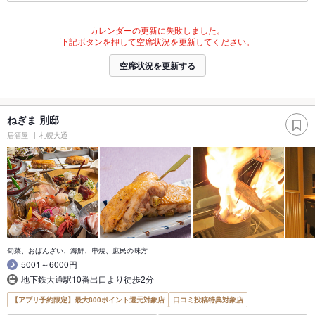
カレンダーの更新に失敗しました。
下記ボタンを押して空席状況を更新してください。
空席状況を更新する
ねぎま 別邸
居酒屋
札幌大通
旬菜、おばんざい、海鮮、串焼、庶民の味方
5001～6000円
地下鉄大通駅10番出口より徒歩2分
【アプリ予約限定】最大800ポイント還元対象店
口コミ投稿特典対象店