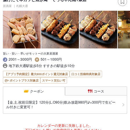
居酒屋
札幌大通
旨い・安い・早いがモットーの大衆居酒屋
2001～3000円
501～1000円
地下鉄大通駅徒歩5分 すすきの駅徒歩10分
【アプリ予約限定】最大800ポイント還元対象店
口コミ投稿特典対象店
ポイントプラス対象店
スマート支払い可
クーポン
コース
【金.土.祝前日限定】120分(L.O90分)飲み放題980円♪+300円で生ビー
ル付きに変更可！
カレンダーの更新に失敗しました。
下記ボタンを押して空席状況を更新してください。