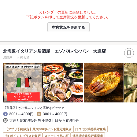
カレンダーの更新に失敗しました。
下記ボタンを押して空席状況を更新してください。
空席状況を更新する
北海道イタリアン居酒屋 エゾバルバンバン 大通店
居酒屋
札幌大通
【直営店】がぶ飲みワインと窯焼きピッツァ
3001～4000円
3001～4000円
大通り駅徒歩5分 狸小路3丁目から徒歩1分
【アプリ予約限定】最大800ポイント還元対象店
口コミ投稿特典対象店
ポイントプラス対象店
スマート支払い可
適格請求書発行事業者