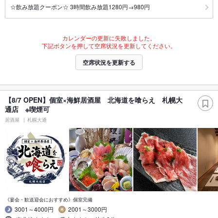
☆飲み放題クーポン☆ 3時間飲み放題1280円→980円
カレンダーの更新に失敗しました。
下記ボタンを押して空席状況を更新してください。
空席状況を更新する
【8/7 OPEN】個室×海鮮居酒屋 北海道を喰らえ 札幌大
通店 ※喫煙可
居酒屋
札幌大通
《宴会・歓送迎会におすすめ》個室完備
3001～4000円
2001～3000円