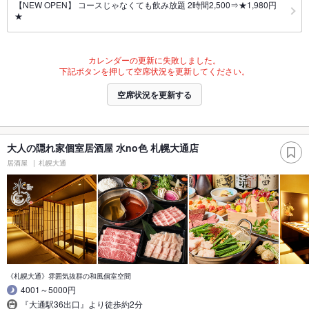
【NEW OPEN】 コースじゃなくても飲み放題 2時間2,500⇒★1,980円
★
カレンダーの更新に失敗しました。
下記ボタンを押して空席状況を更新してください。
空席状況を更新する
大人の隠れ家個室居酒屋 水no色 札幌大通店
居酒屋
札幌大通
《札幌大通》雰囲気抜群の和風個室空間
4001～5000円
『大通駅36出口』より徒歩約2分