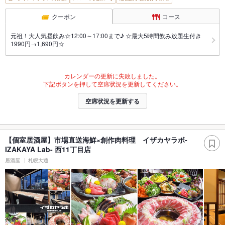
クーポン
コース
元祖！大人気昼飲み☆12:00～17:00まで♪ ☆最大5時間飲み放題生付き
1990円→1,690円☆
カレンダーの更新に失敗しました。
下記ボタンを押して空席状況を更新してください。
空席状況を更新する
【個室居酒屋】市場直送海鮮×創作肉料理 イザカヤラボ-
IZAKAYA Lab- 西11丁目店
居酒屋
札幌大通