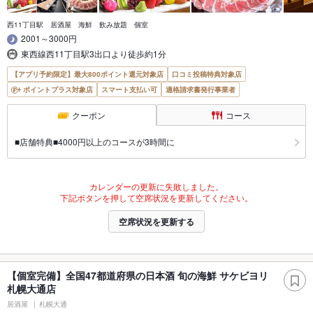
西11丁目駅 居酒屋 海鮮 飲み放題 個室
2001～3000円
東西線西11丁目駅3出口より徒歩約1分
【アプリ予約限定】最大800ポイント還元対象店
口コミ投稿特典対象店
ポイントプラス対象店
スマート支払い可
適格請求書発行事業者
クーポン
コース
■店舗特典■4000円以上のコースが3時間に
カレンダーの更新に失敗しました。
下記ボタンを押して空席状況を更新してください。
空席状況を更新する
【個室完備】全国47都道府県の日本酒 旬の海鮮 サケビヨリ
札幌大通店
居酒屋
札幌大通