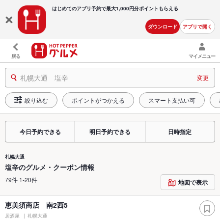
はじめてのアプリ予約で最大
1,000円分ポイントもらえる
ダウンロード
アプリで開く
戻る
マイメニュー
札幌大通 塩辛
変更
絞り込む
ポイントがつかえる
スマート支払い可
今日予約できる
明日予約できる
日時指定
札幌大通
塩辛のグルメ・クーポン情報
79件 1-20件
地図で表示
恵美須商店 南2西5
居酒屋
札幌大通