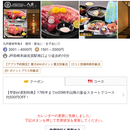
九州素材和食♪ 接待・宴会に・女子会に◎
3001～4000円
1501～2000円
JR長崎本線佐賀駅南口より徒歩約10分
【アプリ予約限定】最大800ポイント還元対象店
口コミ投稿特典対象店
ポイントプラス対象店
クーポン
コース
【早割or遅割特典】17時半までor20時半以降の宴会スタートでコース
代500円OFF！
カレンダーの更新に失敗しました。
下記ボタンを押して空席状況を更新してください。
空席状況を更新する