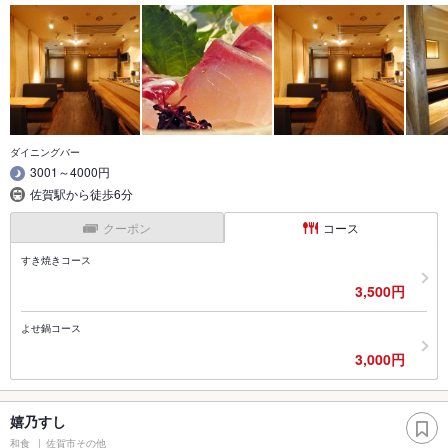
ダイニングバー
3001～4000円
佐賀駅から徒歩6分
クーポン
コース
すき焼きコース
3,500円
よせ鍋コース
3,000円
嬉乃すし
和食
佐賀市その他