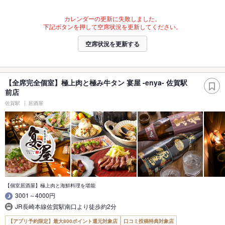
カレンダーの更新に失敗しました。
下記ボタンを押して空席状況を更新してください。
空席状況を更新する
【全席完全個室】極上肉と極み牛タン 宴屋 -enya- 佐賀駅
前店
佐賀駅
居酒屋
【個室居酒屋】極上肉と海鮮料理を堪能
3001～4000円
JR長崎本線佐賀駅南口より徒歩約2分
【アプリ予約限定】最大800ポイント還元対象店
口コミ投稿特典対象店