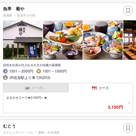
魚亭 菊や
居酒屋
佐賀市その他
目利き社長が仕入れるネタが自慢の居酒屋
1501～2000円
1001～1500円
JR佐賀駅より車で約20分
クーポン
コース
おまかせコース★3150円～★
3,150円
むとう
ダイニングバー・バル
愛敬・中央本町