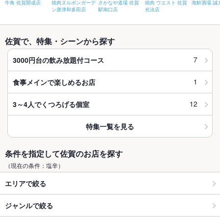
牛角 佐賀開成店
焼肉ヌルボンガーデ
さかなや道場 佐賀
焼肉 ウエスト 佐賀
海鮮酒場 誠
ン唐津和多田店
駅南口店
光法店
佐賀で、特集・シーンから探す
7
3000円台の飲み放題付コース
1
食事メインで楽しめるお店
12
3～4人でくつろげる個室
特集一覧を見る
条件を指定して佐賀のお店を探す
（現在の条件：塩辛）
エリアで絞る
ジャンルで絞る