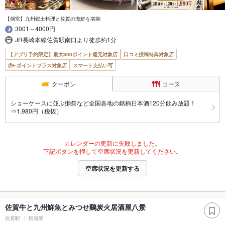
【個室】九州郷土料理と佐賀の海鮮を堪能
3001～4000円
JR長崎本線佐賀駅南口より徒歩約1分
【アプリ予約限定】最大800ポイント還元対象店
口コミ投稿特典対象店
ポイントプラス対象店
スマート支払い可
クーポン
コース
ショーケースに並ぶ獺祭など全国各地の銘柄日本酒120分飲み放題！
⇒1,980円（税抜）
カレンダーの更新に失敗しました。
下記ボタンを押して空席状況を更新してください。
空席状況を更新する
佐賀牛と九州鮮魚とみつせ鷄炭火居酒屋八景
佐賀駅
居酒屋