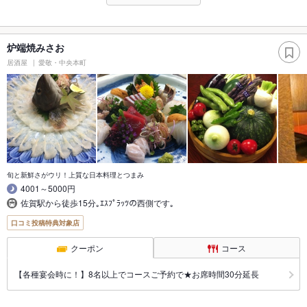
炉端焼みさお
居酒屋
愛敬・中央本町
旬と新鮮さがウリ！上質な日本料理とつまみ
4001～5000円
佐賀駅から徒歩15分｡ｴｽﾌﾟﾗｯﾂの西側です｡
口コミ投稿特典対象店
クーポン
コース
【各種宴会時に！】8名以上でコースご予約で★お席時間30分延長