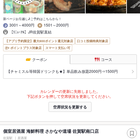
新ページお引越し♪ご予約はこちらから！
3001～4000円
1501～2000円
【ﾘﾆｭｰｱﾙ】JR佐賀駅直結
【アプリ予約限定】最大800ポイント還元対象店
口コミ投稿特典対象店
ポイントプラス対象店
スマート支払い可
クーポン
コース
【チャミスル等韓国ドリンクも★】単品飲み放題2000円⇒1500円
カレンダーの更新に失敗しました。
下記ボタンを押して空席状況を更新してください。
空席状況を更新する
個室居酒屋 海鮮料理 さかなや道場 佐賀駅南口店
佐賀駅
居酒屋