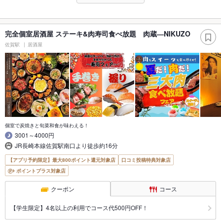
完全個室居酒屋 ステーキ&肉寿司食べ放題 肉蔵―NIKUZO
佐賀駅
居酒屋
個室で炭焼きと旬菜和食が味わえる！
3001～4000円
JR長崎本線佐賀駅南口より徒歩約16分
【アプリ予約限定】最大800ポイント還元対象店
口コミ投稿特典対象店
ポイントプラス対象店
クーポン
コース
【学生限定】4名以上の利用でコース代500円OFF！