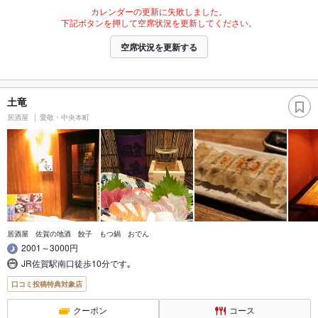
カレンダーの更新に失敗しました。
下記ボタンを押して空席状況を更新してください。
空席状況を更新する
土竜
居酒屋
愛敬・中央本町
居酒屋 佐賀の地酒 餃子 もつ鍋 おでん
2001～3000円
JR佐賀駅南口徒歩10分です｡
口コミ投稿特典対象店
クーポン
コース