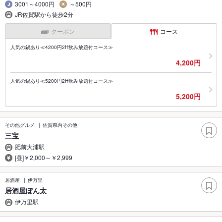
3001～4000円
～500円
JR佐賀駅から徒歩2分
クーポン
コース
人気の鍋あり≪4200円2H飲み放題付コース≫
4,200円
人気の鍋あり≪5200円2H飲み放題付コース≫
5,200円
その他グルメ
佐賀県内その他
三宝
肥前大浦駅
[昼]￥2,000～￥2,999
居酒屋
伊万里
居酒屋ぽん太
伊万里駅