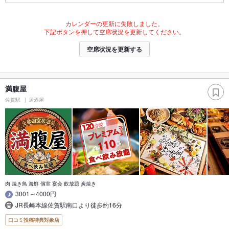
カレンダーの更新に失敗しました。
下記ボタンを押して空席状況を更新してください。
空席状況を更新する
満腹屋
佐賀駅
居酒屋
肉 焼き鳥 海鮮 個室 宴会 飲放題 炭焼き
3001～4000円
JR長崎本線佐賀駅南口より徒歩約16分
口コミ投稿特典対象店