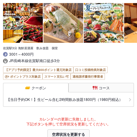
佐賀駅3分 海鮮居酒屋 飲み放題 個室
3001～4000円
JR長崎本線佐賀駅南口徒歩3分
【アプリ予約限定】最大800ポイント還元対象店
口コミ投稿特典対象店
ポイントプラス対象店
スマート支払い可
適格請求書発行事業者
クーポン
コース
【当日予約OK！】生ビール含む2時間飲み放題1800円（1980円税込）
カレンダーの更新に失敗しました。
下記ボタンを押して空席状況を更新してください。
空席状況を更新する