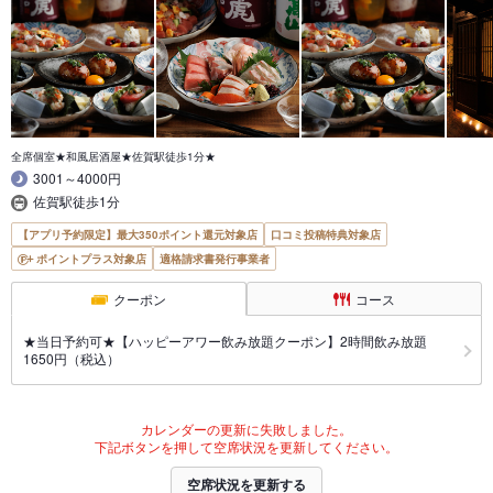
全席個室★和風居酒屋★佐賀駅徒歩1分★
3001～4000円
佐賀駅徒歩1分
【アプリ予約限定】最大350ポイント還元対象店
口コミ投稿特典対象店
ポイントプラス対象店
適格請求書発行事業者
クーポン
コース
★当日予約可★【ハッピーアワー飲み放題クーポン】2時間飲み放題
1650円（税込）
カレンダーの更新に失敗しました。
下記ボタンを押して空席状況を更新してください。
空席状況を更新する