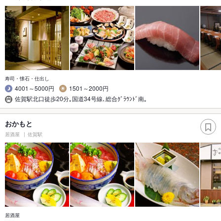
寿司・懐石・仕出し
4001～5000円
1501～2000円
佐賀駅北口徒歩20分｡国道34号線､総合ｸﾞﾗｳﾝﾄﾞ南｡
おかもと
居酒屋
佐賀駅
居酒屋