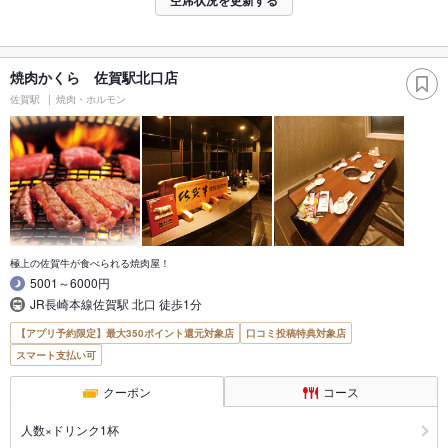
焼肉かくら 佐賀駅北口店
佐賀駅
焼肉・ホルモン
極上の佐賀牛が食べられる焼肉屋！
5001～6000円
JR長崎本線佐賀駅 北口 徒歩1分
【アプリ予約限定】最大350ポイント還元対象店
口コミ投稿特典対象店
スマート支払い可
クーポン
コース
人数×ドリンク1杯