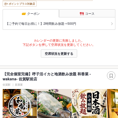
ポイントプラス対象店
クーポン
コース
【ご予約で毎日お得に！】2時間飲み放題⇒500円
カレンダーの更新に失敗しました。
下記ボタンを押して空席状況を更新してください。
空席状況を更新する
【完全個室完備】呼子活イカと地酒飲み放題 和香菜 -
wakana- 佐賀駅前店
佐賀駅
居酒屋