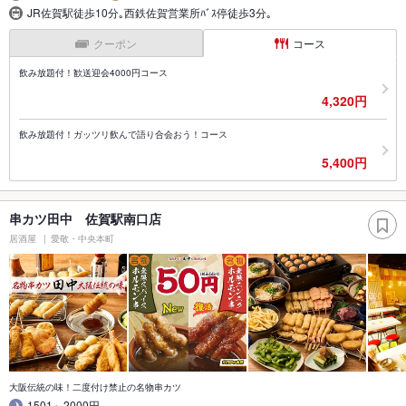
JR佐賀駅徒歩10分｡西鉄佐賀営業所ﾊﾞｽ停徒歩3分｡
クーポン
コース
飲み放題付！歓送迎会4000円コース
4,320円
飲み放題付！ガッツリ飲んで語り合会おう！コース
5,400円
串カツ田中 佐賀駅南口店
居酒屋
愛敬・中央本町
大阪伝統の味！二度付け禁止の名物串カツ
1501～2000円