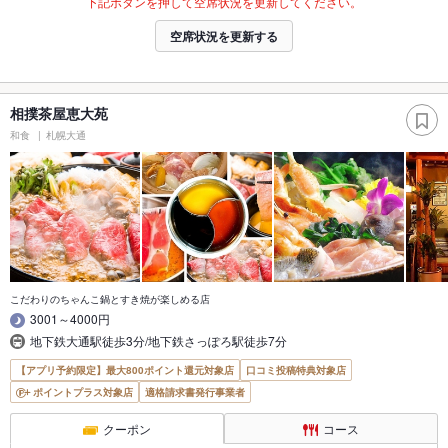
下記ボタンを押して空席状況を更新してください。
空席状況を更新する
相撲茶屋恵大苑
和食
札幌大通
こだわりのちゃんこ鍋とすき焼が楽しめる店
3001～4000円
地下鉄大通駅徒歩3分/地下鉄さっぽろ駅徒歩7分
【アプリ予約限定】最大800ポイント還元対象店
口コミ投稿特典対象店
ポイントプラス対象店
適格請求書発行事業者
クーポン
コース