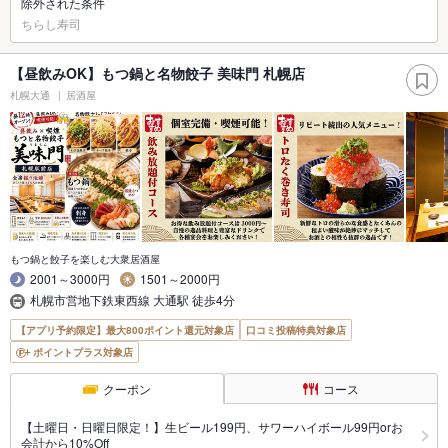
除外された条件
ちらし寿司
【昼飲みOK】もつ鍋と名物餃子 美味門 札幌店
札幌大通
居酒屋
もつ鍋と餃子を楽しむ大衆居酒屋
2001～3000円
1501～2000円
札幌市営地下鉄東西線 大通駅 徒歩4分
【アプリ予約限定】最大800ポイント還元対象店
口コミ投稿特典対象店
ポイントプラス対象店
クーポン
コース
【土曜日・日曜日限定！】生ビール199円、サワーハイボール99円orお
会計から10%Off