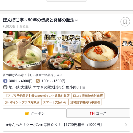
ぽんぽこ亭～50年の伝統と発酵の魔法～
札幌大通
居酒屋
夏の駆け込み寺！涼しい個室で絶品冷しゃぶ
3001～4000円
1001～1500円
地下鉄(大通駅･すすきの駅)徒歩3分 狸小路3丁目
【アプリ予約限定】最大800ポイント還元対象店
口コミ投稿特典対象店
ポイントプラス対象店
スマート支払い可
適格請求書発行事業者
クーポン
コース
■せんべろ！クーポン■ 毎日ＯＫ！ 【1720円相当→1000円】