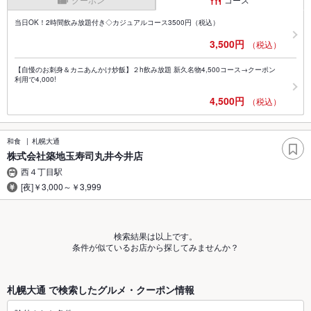
当日OK！2時間飲み放題付き◇カジュアルコース3500円（税込）
3,500円
（税込）
【自慢のお刺身＆カニあんかけ炒飯】２h飲み放題 新久名物4,500コース→クーポン
利用で4,000!
4,500円
（税込）
和食
札幌大通
株式会社築地玉寿司丸井今井店
西４丁目駅
[夜]￥3,000～￥3,999
検索結果は以上です。
条件が似ているお店から探してみませんか？
札幌大通 で検索したグルメ・クーポン情報