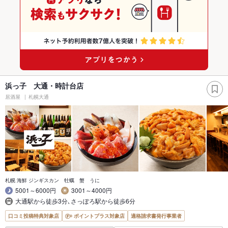
浜っ子 大通・時計台店
居酒屋
札幌大通
札幌 海鮮 ジンギスカン 牡蠣 蟹 うに
5001～6000円
3001～4000円
大通駅から徒歩3分､さっぽろ駅から徒歩6分
口コミ投稿特典対象店
ポイントプラス対象店
適格請求書発行事業者