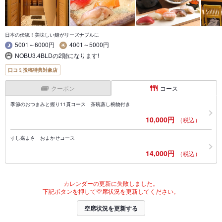
日本の伝統！美味しい鮨がリーズナブルに
5001～6000円
4001～5000円
NOBU3.4BLDの2階になります!
口コミ投稿特典対象店
クーポン
コース
季節のおつまみと握り11貫コース 茶碗蒸し椀物付き
10,000円
（税込）
すし嘉まさ おまかせコース
14,000円
（税込）
カレンダーの更新に失敗しました。
下記ボタンを押して空席状況を更新してください。
空席状況を更新する