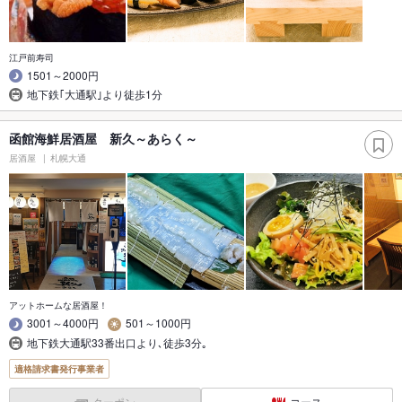
江戸前寿司
1501～2000円
地下鉄｢大通駅｣より徒歩1分
函館海鮮居酒屋 新久～あらく～
居酒屋
札幌大通
アットホームな居酒屋！
3001～4000円
501～1000円
地下鉄大通駅33番出口より､徒歩3分｡
適格請求書発行事業者
クーポン
コース