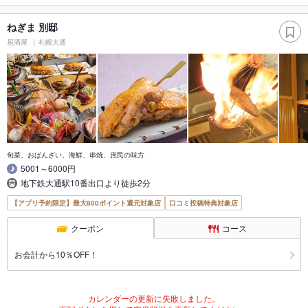
ねぎま 別邸
居酒屋
札幌大通
旬菜、おばんざい、海鮮、串焼、庶民の味方
5001～6000円
地下鉄大通駅10番出口より徒歩2分
【アプリ予約限定】最大800ポイント還元対象店
口コミ投稿特典対象店
クーポン
コース
お会計から10％OFF！
カレンダーの更新に失敗しました。