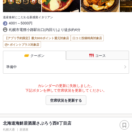
道産食材にこだわる新感覚イタリアン
4001～5000円
札幌市電狸小路駅出口(内回り)より徒歩約4分
【アプリ予約限定】最大800ポイント還元対象店
口コミ投稿特典対象店
ポイントプラス対象店
クーポン
コース
準備中
カレンダーの更新に失敗しました。
下記ボタンを押して空席状況を更新してください。
空席状況を更新する
北海道海鮮居酒屋さぶろう西8丁目店
札幌大通
居酒屋