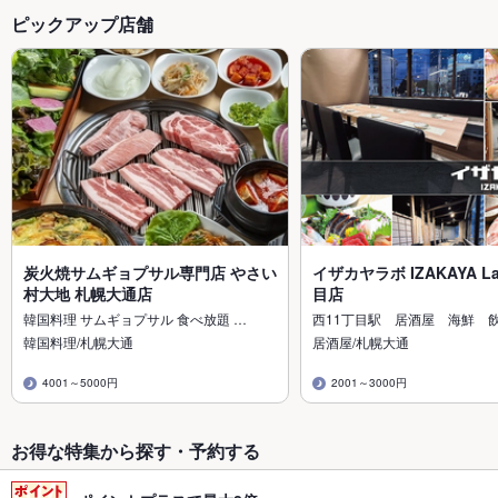
ピックアップ店舗
炭火焼サムギョプサル専門店 やさい
イザカヤラボ IZAKAYA L
村大地 札幌大通店
目店
韓国料理 サムギョプサル 食べ放題 …
西11丁目駅 居酒屋 海鮮 
韓国料理/札幌大通
居酒屋/札幌大通
4001～5000円
2001～3000円
お得な特集から探す・予約する