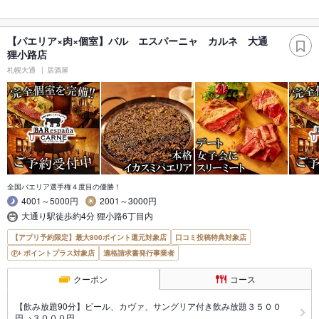
【パエリア×肉×個室】バル エスパーニャ カルネ 大通
狸小路店
札幌大通
居酒屋
全国パエリア選手権４度目の優勝！
4001～5000円
2001～3000円
大通り駅徒歩約4分 狸小路6丁目内
【アプリ予約限定】最大800ポイント還元対象店
口コミ投稿特典対象店
ポイントプラス対象店
適格請求書発行事業者
クーポン
コース
【飲み放題90分】ビール、カヴァ、サングリア付き飲み放題３５００
円→３０００円