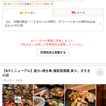
ポイントプラス対象店
スマート支払い可
クーポン
コース
【土・日曜日限定！！】生ビール199円、サワーハイボール99円orお会
計から10%Off
カレンダーの更新に失敗しました。
下記ボタンを押して空席状況を更新してください。
空席状況を更新する
【8/3リニューアル】炭火×焼き鳥 個室居酒屋 炭ス。すすき
の店
札幌大通
居酒屋