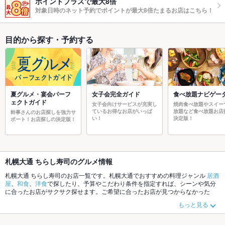
ポイントプラスで最大8倍
対象日時のネット予約でポイントが最大8倍たまるお店はこちら！
目的から探す・予約する
夏グルメ・宴会パーフ
女子会完全ガイド
食べ放題ナビゲー
ェクトガイド
女子会向けサービスが充実し
焼肉食べ放題やスイー
ているお得なお店がいっぱ
放題など食べ放題お店
幹事さんのお店探しを強力サ
い！
決定版！
ポート！お店探しの決定版！
札幌大通 ちらし寿司のグルメ情報
札幌大通 ちらし寿司のお店一覧です。札幌大通でおすすめの料理ジャンル
居酒
屋
、
和食
、
洋食
で探したり、予算やこだわり条件を指定すれば、シーンや気分
に合ったお店がサクサク探せます。ご希望に合ったお店が見つからなかった
ら、近隣のエリア
札幌駅
、
札幌大通
もチェックしてみてください。ホットペッ
もっと見る
パーグルメなら、お得なクーポンはもちろん、こだわりメニュー
からあげ
、
塩
辛
、
刺身
や季節のおすすめ料理など、お店の最新情報をご紹介しているので安
心！24時間使える簡単便利なネット予約が使えるお店も拡大中です。友達どう