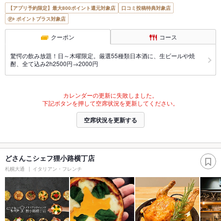
【アプリ予約限定】最大800ポイント還元対象店
口コミ投稿特典対象店
ポイントプラス対象店
クーポン
コース
驚愕の飲み放題！日～木曜限定。厳選55種類日本酒に、生ビールや焼
酎、全て込み2h2500円→2000円
カレンダーの更新に失敗しました。
下記ボタンを押して空席状況を更新してください。
空席状況を更新する
どさんこシェフ狸小路横丁店
札幌大通
イタリアン・フレンチ