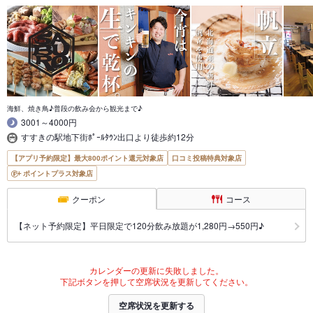
海鮮、焼き鳥♪普段の飲み会から観光まで♪
3001～4000円
すすきの駅地下街ﾎﾟｰﾙﾀｳﾝ出口より徒歩約12分
【アプリ予約限定】最大800ポイント還元対象店
口コミ投稿特典対象店
ポイントプラス対象店
クーポン
コース
【ネット予約限定】平日限定で120分飲み放題が1,280円→550円♪
カレンダーの更新に失敗しました。
下記ボタンを押して空席状況を更新してください。
空席状況を更新する