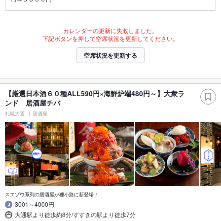
カレンダーの更新に失敗しました。
下記ボタンを押して空席状況を更新してください。
空席状況を更新する
【厳選日本酒６０種ALL590円×海鮮炉端480円～】大衆ラ
ンド 居酒屋チバ
札幌大通
居酒屋
スエゾウ系列の居酒屋が狸小路に新登場！
3001～4000円
大通駅より徒歩約8分/すすきの駅より徒歩7分