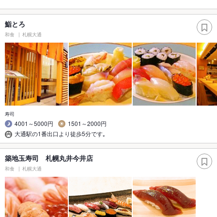
鮨とろ
和食
札幌大通
寿司
4001～5000円
1501～2000円
大通駅の1番出口より徒歩5分です｡
築地玉寿司 札幌丸井今井店
和食
札幌大通