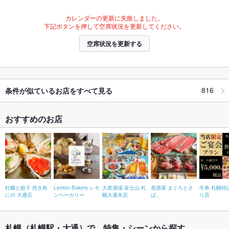
カレンダーの更新に失敗しました。
下記ボタンを押して空席状況を更新してください。
空席状況を更新する
816
条件が似ているお店をすべて見る
おすすめのお店
牡蠣と餃子 焼き鳥
Lemon Bakery レモ
大衆酒場 富士山 札
居酒屋 まぐろとさ
牛角 札幌時
にの 大通店
ンベーカリー
幌大通本店
ば。
り店
札幌（札幌駅・大通）で、特集・シーンから探す