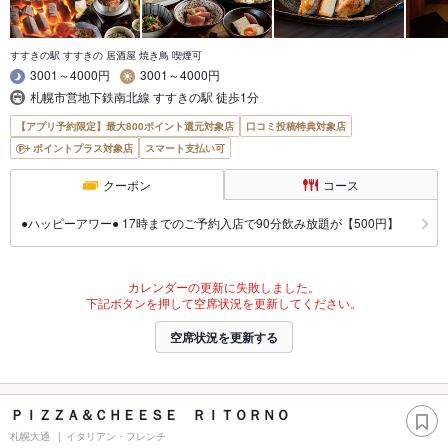
すすきの駅 すすきの 居酒屋 焼き鳥 喫煙可
3001～4000円
3001～4000円
札幌市営地下鉄南北線 すすきの駅 徒歩1分
【アプリ予約限定】最大800ポイント還元対象店
口コミ投稿特典対象店
ポイントプラス対象店
スマート支払い可
クーポン
コース
●ハッピーアワー● 17時までのご予約入店で90分飲み放題が【500円】
カレンダーの更新に失敗しました。
下記ボタンを押して空席状況を更新してください。
空席状況を更新する
ＰＩＺＺＡ＆ＣＨＥＥＳＥ ＲＩＴＯＲＮＯ
札幌大通
イタリアン・フレンチ