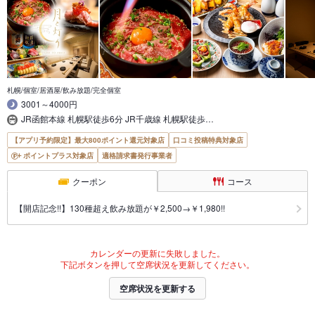
札幌/個室/居酒屋/飲み放題/完全個室
3001～4000円
JR函館本線 札幌駅徒歩6分 JR千歳線 札幌駅徒歩…
【アプリ予約限定】最大800ポイント還元対象店
口コミ投稿特典対象店
ポイントプラス対象店
適格請求書発行事業者
クーポン
コース
【開店記念!!】130種超え飲み放題が￥2,500→￥1,980!!
カレンダーの更新に失敗しました。
下記ボタンを押して空席状況を更新してください。
空席状況を更新する