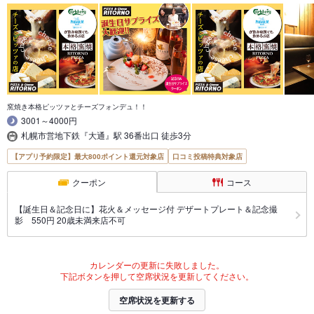
窯焼き本格ピッツァとチーズフォンデュ！！
3001～4000円
札幌市営地下鉄『大通』駅 36番出口 徒歩3分
【アプリ予約限定】最大800ポイント還元対象店
口コミ投稿特典対象店
クーポン
コース
【誕生日＆記念日に】花火＆メッセージ付 デザートプレート＆記念撮
影 550円 20歳未満来店不可
カレンダーの更新に失敗しました。
下記ボタンを押して空席状況を更新してください。
空席状況を更新する