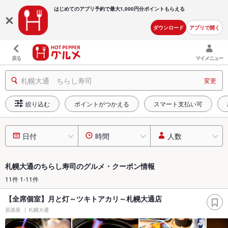
はじめてのアプリ予約で最大
1,000円分ポイントもらえる
ダウンロード
アプリで開く
戻る
マイメニュー
札幌大通 ちらし寿司
変更
絞り込む
ポイントがつかえる
スマート支払い可
日付
時間
人数
札幌大通のちらし寿司のグルメ・クーポン情報
11件 1-11件
【全席個室】月と灯～ツキトアカリ～札幌大通店
居酒屋
札幌大通