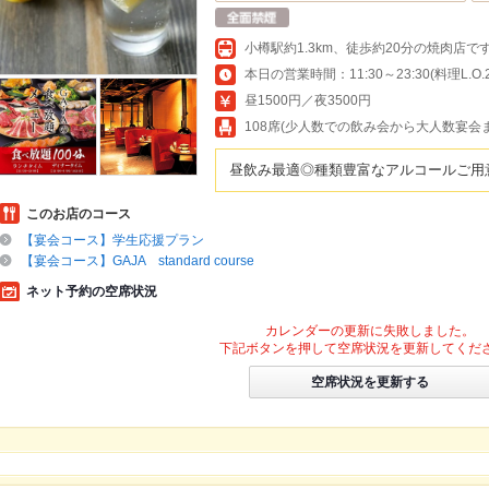
本日の営業時間：11:30～23:30(料理L.O.23
昼1500円／夜3500円
108席(少人数での飲み会から大人数宴会
昼飲み最適◎種類豊富なアルコールご用
このお店のコース
【宴会コース】学生応援プラン
【宴会コース】GAJA standard course
ネット予約の空席状況
カレンダーの更新に失敗しました。
下記ボタンを押して空席状況を更新してくだ
空席状況を更新する