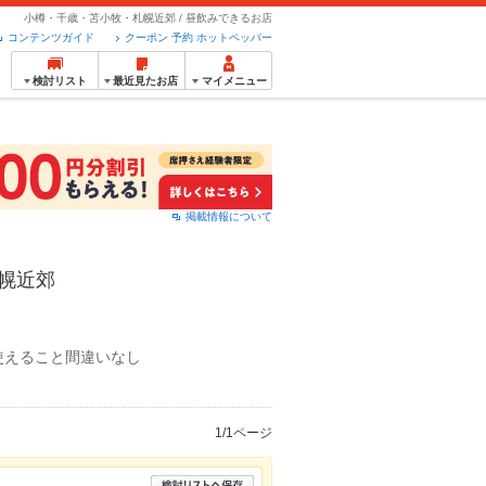
小樽・千歳・苫小牧・札幌近郊 / 昼飲みできるお店
コンテンツガイド
クーポン 予約 ホットペッパー
検討リスト
最近見たお店
マイメニュー
掲載情報について
幌近郊
使えること間違いなし
1/1ページ