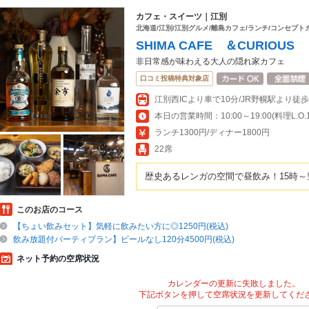
カフェ・スイーツ｜江別
北海道/江別/江別グルメ/離島カフェ/ランチ/コンセプト
SHIMA CAFE ＆CURIOUS
非日常感が味わえる大人の隠れ家カフェ
口コミ投稿特典対象店
江別西ICより車で10分/JR野幌駅より徒歩
本日の営業時間：10:00～19:00(料理L.O.18
ランチ1300円/ディナー1800円
22席
歴史あるレンガの空間で昼飲み！15時～
このお店のコース
【ちょい飲みセット】気軽に飲みたい方に◎1250円(税込)
飲み放題付パーティプラン】ビールなし120分4500円(税込)
ネット予約の空席状況
カレンダーの更新に失敗しました。
下記ボタンを押して空席状況を更新してくだ