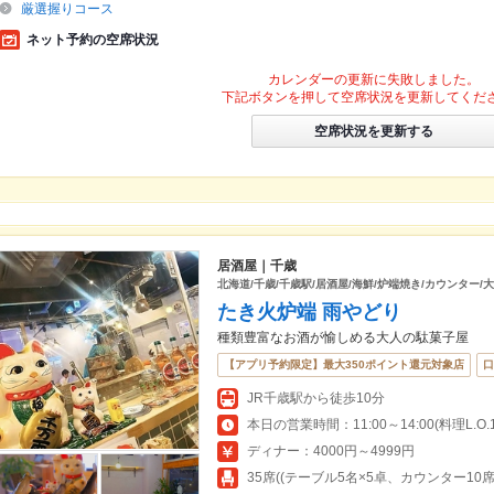
厳選握りコース
ネット予約の空席状況
カレンダーの更新に失敗しました。
下記ボタンを押して空席状況を更新してくだ
空席状況を更新する
居酒屋｜千歳
北海道/千歳/千歳駅/居酒屋/海鮮/炉端焼き/カウンター/
たき火炉端 雨やどり
種類豊富なお酒が愉しめる大人の駄菓子屋
【アプリ予約限定】最大350ポイント還元対象店
口
JR千歳駅から徒歩10分
ディナー：4000円～4999円
35席((テーブル5名×5卓、カウンター10席)