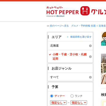
前のページへ戻る
グルメ・予約情報 全国
北海道
エリア
都道府県を選び直す
北海道
小樽・千歳・苫小牧・札幌
近郊
お店ジャンル
すべて
予算
検
ディナー
ランチ
～