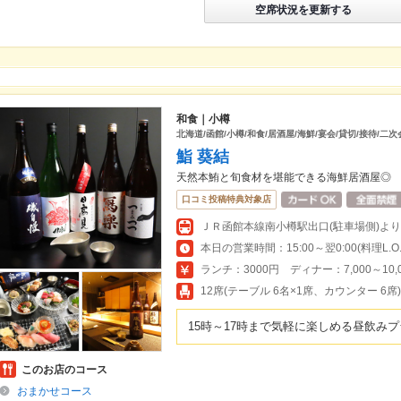
空席状況を更新する
和食｜小樽
北海道/函館/小樽/和食/居酒屋/海鮮/宴会/貸切/接待/二
鮨 葵結
天然本鮪と旬食材を堪能できる海鮮居酒屋◎
口コミ投稿特典対象店
本日の営業時間：15:00～翌0:00(料理L.O.23
ランチ：3000円 ディナー：7,000～10,
12席(テーブル 6名×1席、カウンター 6席)
15時～17時まで気軽に楽しめる昼飲み
このお店のコース
おまかせコース