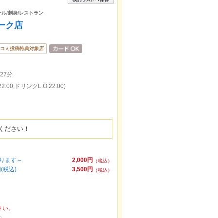
ール/刺身/レストラン
ーク店
コミ投稿特典対象店
27分
:00,ドリンクL.O.22:00)
ください！
承ります～
2,000円
（税込）
(税込)
3,500円
（税込）
さい。