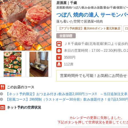
居酒屋｜千歳
居酒屋/焼肉/つぼ八/飲み会/飲み放題/宴会/千歳/個室/ビ
つぼ八 焼肉の達人 サーモンパ
落ち着いた空間で居酒屋×焼肉
【アプリ予約限定】最大800ポイント還元対象店
口
ＪＲ千歳線千歳(北海道)駅東口より徒歩約
本日の営業時間：17:00～22:30(料理L.O.22
3500円
112席
営業時間外でも可能！お気軽にお問合せ
このお店のコース
【ネット予約限定】おつまみ付き♪飲み放題2,000円コース!! ～当日追加注文
【彩風コース】2時間制（ラストオーダー30分前）飲み放題付き！全7品3,500円
ネット予約の空席状況
カレンダーの更新に失敗しました。
下記ボタンを押して空席状況を更新してくだ