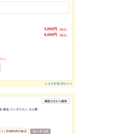
5,000円
（税込）
6,000円
（税込）
さい。
たき火炉端 雨やどり
会 宴会 ジンギスカン 大人数
コミ投稿特典対象店