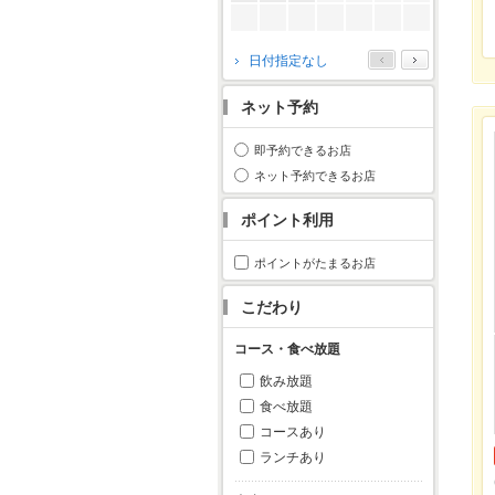
2026年10月
日付指定なし
月
火
水
木
金
土
日
ネット予約
1
2
3
4
5
6
7
8
9
10
11
即予約できるお店
12
13
14
15
16
17
18
ネット予約できるお店
19
20
21
22
23
24
25
ポイント利用
26
27
28
29
30
31
ポイントがたまるお店
こだわり
コース・食べ放題
飲み放題
食べ放題
コースあり
ランチあり