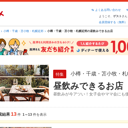
よくある問い合わせ
ようこそ、
さん
ゲスト
会員登録する（無料）
小樽・千歳・苫小牧・札幌近郊
小樽・千歳・苫小牧・札幌近郊の昼飲みできるお店
小樽・千歳・苫小牧・札
特集
昼飲みできるお店
昼飲みが今アツい！女子会やママ会にも
13
索結果
件
1～13
件を表示