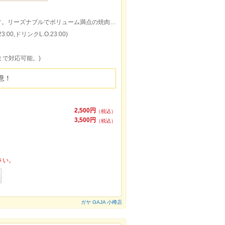
小樽駅約1.3km、徒歩約20分の焼肉店です。リーズナブルでボリューム満点の焼肉食べ放題が楽しめる。飲み会や宴会にも
:00,ドリンクL.O.23:00)
まで対応可能。)
意！
2,500円
（税込）
3,500円
（税込）
さい。
ガヤ GAJA 小樽店