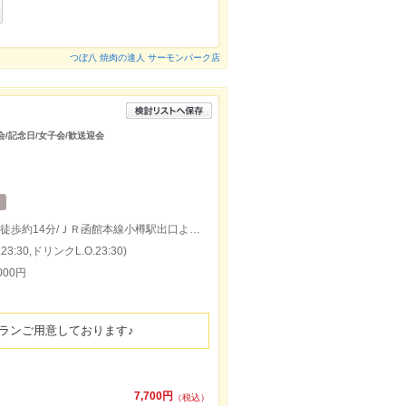
つぼ八 焼肉の達人 サーモンパーク店
次会/記念日/女子会/歓送迎会
ＪＲ函館本線南小樽駅出口(駐車場側)より徒歩約14分/ＪＲ函館本線小樽駅出口より徒歩約16分
:30,ドリンクL.O.23:30)
000円
プランご用意しております♪
7,700円
（税込）