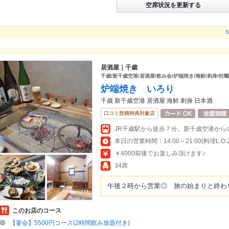
空席状況を更新する
居酒屋｜千歳
千歳/新千歳空港/居酒屋/飲み会/炉端焼き/海鮮/刺身/牡蠣
炉端焼き いろり
千歳 新千歳空港 居酒屋 海鮮 刺身 日本酒
口コミ投稿特典対象店
JR千歳駅から徒歩７分。新千歳空港から
本日の営業時間：14:00～21:00(料理L.O.20
￥4000前後でお楽しみ頂けます♪
34席
午後２時から営業◎ 旅の始まりと終わ
このお店のコース
【宴会】5500円コース(2時間飲み放題付き)