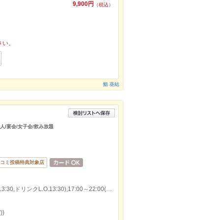
9,900円
（税込）
さい。
鮨 葵結
大人/宴会/女子会/飲み放題
コミ投稿特典対象店
本日の営業時間：11:00～14:00(料理L.O.13:30,ドリンクL.O.13:30),17:00～22:00(料理L.O.21:30,ドリンクL.O.21:30)
)