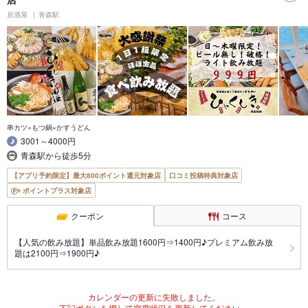
居酒屋
青森駅
串カツ×もつ鍋×かすうどん
3001～4000円
青森駅から徒歩5分
【アプリ予約限定】最大800ポイント還元対象店
口コミ投稿特典対象店
ポイントプラス対象店
クーポン
コース
【人気の飲み放題】単品飲み放題1600円⇒1400円♪プレミアム飲み放
題は2100円⇒1900円♪
カレンダーの更新に失敗しました。
下記ボタンを押して空席状況を更新してください。