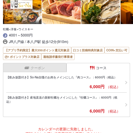
牡蠣×洋食×ウイスキー
4001～5000円
JR八戸線 / 本八戸駅 徒歩12分(910m)
【アプリ予約限定】最大350ポイント還元対象店
口コミ投稿特典対象店
COIN+支払い可
ポイントプラス対象店
適格請求書発行事業者
クーポン
コース
【飲み放題付き】So-Na自慢のお肉をメインにした『肉コース』：6000円（税込）
6,000円
（税込）
【飲み放題付き】産地直送の新鮮牡蠣をメインにした『牡蠣コース』：6000円（税
込）
6,000円
（税込）
カレンダーの更新に失敗しました。