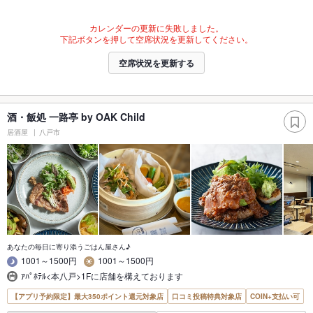
カレンダーの更新に失敗しました。
下記ボタンを押して空席状況を更新してください。
空席状況を更新する
酒・飯処 一路亭 by OAK Child
居酒屋
八戸市
あなたの毎日に寄り添うごはん屋さん♪
1001～1500円
1001～1500円
ｱﾊﾟﾎﾃﾙ<本八戸>1Fに店舗を構えております
【アプリ予約限定】最大350ポイント還元対象店
口コミ投稿特典対象店
COIN+支払い可