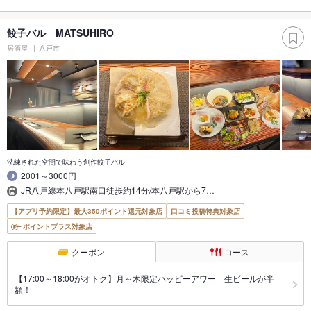
餃子バル MATSUHIRO
居酒屋
八戸市
洗練された空間で味わう創作餃子バル
2001～3000円
JR八戸線本八戸駅南口徒歩約14分/本八戸駅から7…
【アプリ予約限定】最大350ポイント還元対象店
口コミ投稿特典対象店
ポイントプラス対象店
クーポン
コース
【17:00～18:00がオトク】月～木限定ハッピーアワー 生ビールが半
額！