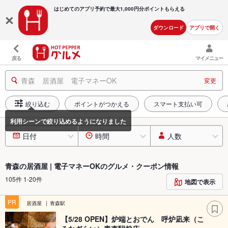
はじめてのアプリ予約で最大
1,000円分ポイントもらえる
ダウンロード
アプリで開く
戻る
マイメニュー
青森 居酒屋 電子マネーOK
変更
絞り込む
ポイントがつかえる
スマート支払い可
日付
時間
人数
青森の居酒屋 | 電子マネーOKのグルメ・クーポン情報
105件 1-20件
地図で表示
PR
居酒屋
青森駅
【5/28 OPEN】炉端とおでん 呼炉凪来（こ