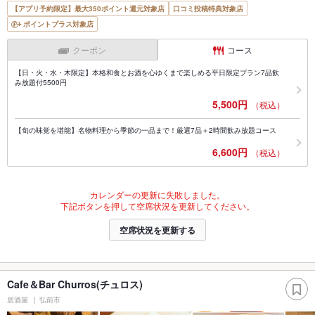
【アプリ予約限定】最大350ポイント還元対象店
口コミ投稿特典対象店
ポイントプラス対象店
クーポン
コース
【日・火・水・木限定】本格和食とお酒を心ゆくまで楽しめる平日限定プラン7品飲
み放題付5500円
5,500円
（税込）
【旬の味覚を堪能】名物料理から季節の一品まで！厳選7品＋2時間飲み放題コース
6,600円
（税込）
カレンダーの更新に失敗しました。
下記ボタンを押して空席状況を更新してください。
空席状況を更新する
Cafe＆Bar Churros(チュロス)
居酒屋
弘前市