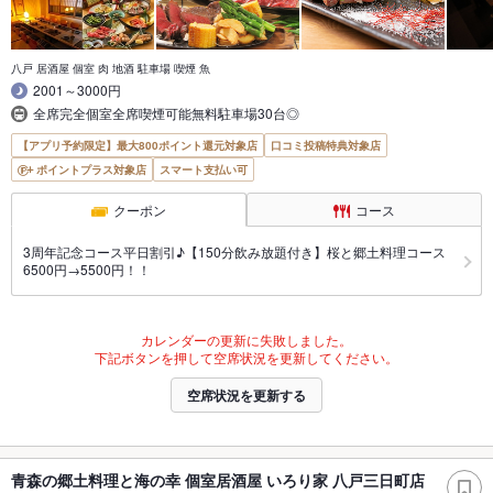
八戸 居酒屋 個室 肉 地酒 駐車場 喫煙 魚
2001～3000円
全席完全個室全席喫煙可能無料駐車場30台◎
【アプリ予約限定】最大800ポイント還元対象店
口コミ投稿特典対象店
ポイントプラス対象店
スマート支払い可
クーポン
コース
3周年記念コース平日割引♪【150分飲み放題付き】桜と郷土料理コース
6500円→5500円！！
カレンダーの更新に失敗しました。
下記ボタンを押して空席状況を更新してください。
空席状況を更新する
青森の郷土料理と海の幸 個室居酒屋 いろり家 八戸三日町店