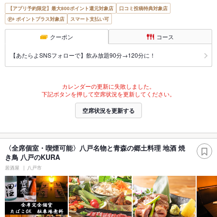
【アプリ予約限定】最大800ポイント還元対象店
口コミ投稿特典対象店
ポイントプラス対象店
スマート支払い可
クーポン
コース
【あたらよSNSフォローで】飲み放題90分→120分に！
カレンダーの更新に失敗しました。
下記ボタンを押して空席状況を更新してください。
空席状況を更新する
〈全席個室・喫煙可能〉八戸名物と青森の郷土料理 地酒 焼
き鳥 八戸のKURA
居酒屋
八戸市