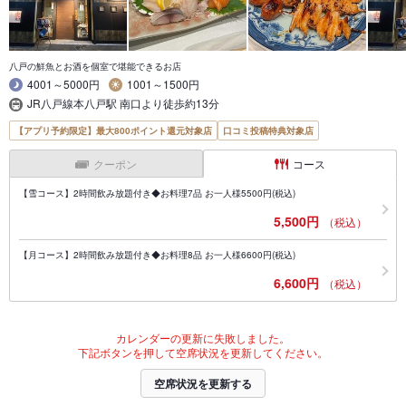
八戸の鮮魚とお酒を個室で堪能できるお店
4001～5000円
1001～1500円
JR八戸線本八戸駅 南口より徒歩約13分
【アプリ予約限定】最大800ポイント還元対象店
口コミ投稿特典対象店
クーポン
コース
【雪コース】2時間飲み放題付き◆お料理7品 お一人様5500円(税込)
5,500円
（税込）
【月コース】2時間飲み放題付き◆お料理8品 お一人様6600円(税込)
6,600円
（税込）
カレンダーの更新に失敗しました。
下記ボタンを押して空席状況を更新してください。
空席状況を更新する