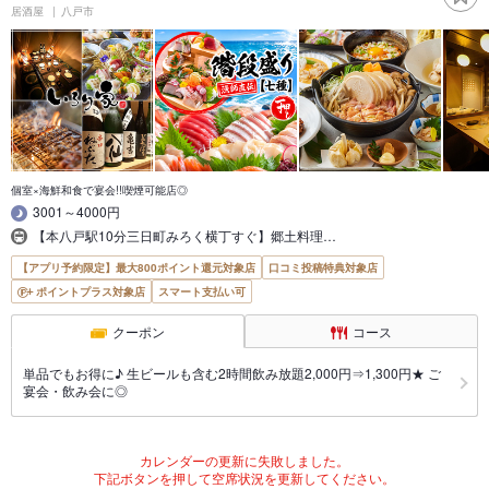
居酒屋
八戸市
個室×海鮮和食で宴会!!喫煙可能店◎
3001～4000円
【本八戸駅10分三日町みろく横丁すぐ】郷土料理…
【アプリ予約限定】最大800ポイント還元対象店
口コミ投稿特典対象店
ポイントプラス対象店
スマート支払い可
クーポン
コース
単品でもお得に♪ 生ビールも含む2時間飲み放題2,000円⇒1,300円★ ご
宴会・飲み会に◎
カレンダーの更新に失敗しました。
下記ボタンを押して空席状況を更新してください。