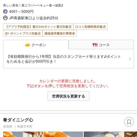
美しい景色！屋上でバーベキュー食べ放題♪
4001～5000円
JR青森駅東口より徒歩約25分
【アプリ予約限定】最大350ポイント還元対象店
口コミ投稿特典対象店
ポイントプラス対象店
適格請求書発行事業者
クーポン
コース
【有効期限発行から1年間】当店のスタンプカード有ります♪ポイント
をためると会計が500円引き！
カレンダーの更新に失敗しました。
下記ボタンを押して空席状況を更新してください。
空席状況を更新する
肴ダイニング心
居酒屋
青森市本町