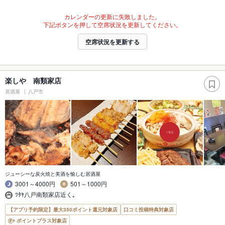
カレンダーの更新に失敗しました。
下記ボタンを押して空席状況を更新してください。
空席状況を更新する
楽しや 南類家店
居酒屋
八戸市
ジューシーな炭火焼と美酒を愉しむ居酒屋
3001～4000円
501～1000円
ﾂﾀﾔ八戸南類家店近く｡
【アプリ予約限定】最大350ポイント還元対象店
口コミ投稿特典対象店
ポイントプラス対象店