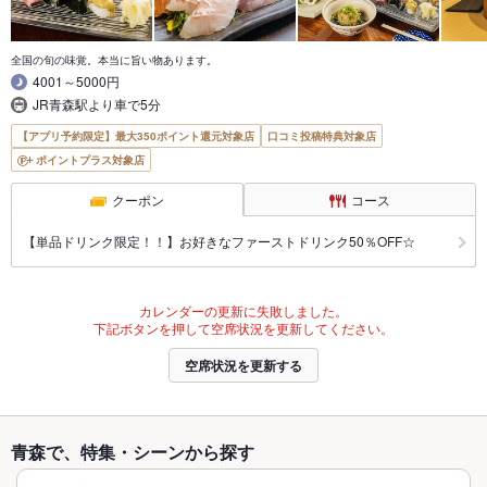
全国の旬の味覚。本当に旨い物あります。
4001～5000円
JR青森駅より車で5分
【アプリ予約限定】最大350ポイント還元対象店
口コミ投稿特典対象店
ポイントプラス対象店
クーポン
コース
【単品ドリンク限定！！】お好きなファーストドリンク50％OFF☆
カレンダーの更新に失敗しました。
下記ボタンを押して空席状況を更新してください。
空席状況を更新する
青森で、特集・シーンから探す