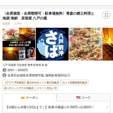
〈全席個室・全席喫煙可・駐車場無料〉青森の郷土料理と
地酒 海鮮 居酒屋 八戸の蔵
居酒屋
八戸市
八戸 居酒屋 完全個室 喫煙 駐車場 魚 鯖
2001～3000円
全席完全個室全席喫煙可能､無料駐車場30台◎
【アプリ予約限定】最大800ポイント還元対象店
口コミ投稿特典対象店
ポイントプラス対象店
スマート支払い可
クーポン
コース
【日曜から木曜1日5台まで！】刺身10種盛り3,780円→3,280円！