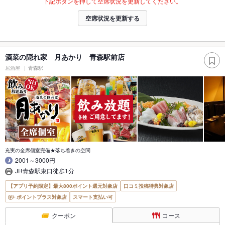
下記ボタンを押して空席状況を更新してください。
空席状況を更新する
酒菜の隠れ家 月あかり 青森駅前店
居酒屋
青森駅
充実の全席個室完備★落ち着きの空間
2001～3000円
JR青森駅東口徒歩1分
【アプリ予約限定】最大800ポイント還元対象店
口コミ投稿特典対象店
ポイントプラス対象店
スマート支払い可
クーポン
コース