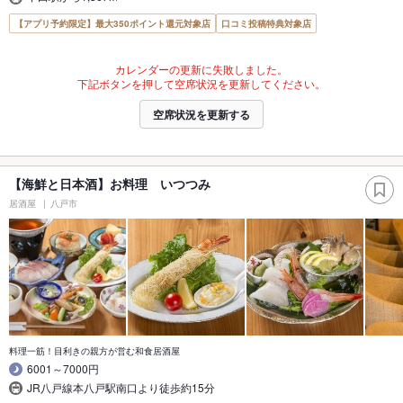
【アプリ予約限定】最大350ポイント還元対象店
口コミ投稿特典対象店
カレンダーの更新に失敗しました。
下記ボタンを押して空席状況を更新してください。
空席状況を更新する
【海鮮と日本酒】お料理 いつつみ
居酒屋
八戸市
料理一筋！目利きの親方が営む和食居酒屋
6001～7000円
JR八戸線本八戸駅南口より徒歩約15分