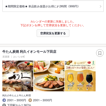
★期間限定価格★ 単品飲み放題がお得に♪ 2時間《999円》
カレンダーの更新に失敗しました。
下記ボタンを押して空席状況を更新してください。
空席状況を更新する
牛たん炭焼 利久イオンモール下田店
居酒屋
おいらせ町
利久の牛たんと牛たん料理
2001～3000円
2001～3000円
下田駅から1,367m