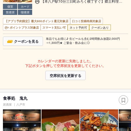
【本八戸駅10分三日町みろく横丁すぐ】郷土料理…
個室
カード
禁煙席
喫煙席
【アプリ予約限定】最大800ポイント還元対象店
口コミ投稿特典対象店
ポイントプラス対象店
スマート支払い可
ネット予約可
クーポンあり
単品でもお得に♪ 生ビールも含む2時間飲み放題2,000円
クーポンを見る
⇒1,300円★ ご宴会・飲み会に◎
カレンダーの更新に失敗しました。
下記ボタンを押して空席状況を更新してください。
空席状況を更新する
食事処 鬼丸
居酒屋
八戸市