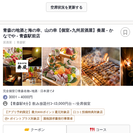
空席状況を更新する
青森の地酒と海の幸、山の幸【個室×九州居酒屋】奏屋 - か
なでや - 青森駅前店
居酒屋
青森駅
完全個室◎青森名物×地酒・日本酒で♪
3001～4000円
【青森駅4分】飲み放題付ｺｰｽ3,000円台～/全席個室
【アプリ予約限定】最大800ポイント還元対象店
口コミ投稿特典対象店
ポイントプラス対象店
適格請求書発行事業者
クーポン
コース