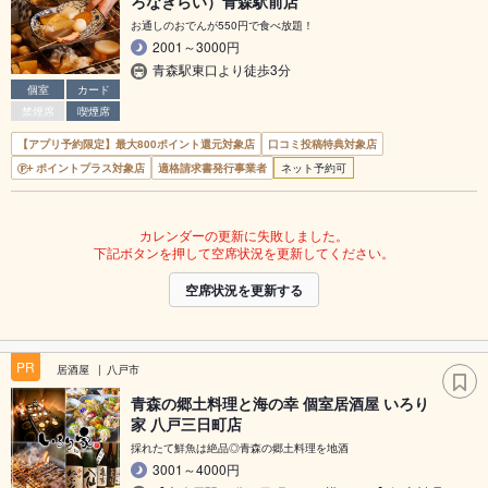
ろなぎらい）青森駅前店
お通しのおでんが550円で食べ放題！
2001～3000円
青森駅東口より徒歩3分
個室
カード
禁煙席
喫煙席
【アプリ予約限定】最大800ポイント還元対象店
口コミ投稿特典対象店
ポイントプラス対象店
適格請求書発行事業者
ネット予約可
カレンダーの更新に失敗しました。
下記ボタンを押して空席状況を更新してください。
空席状況を更新する
PR
居酒屋
八戸市
青森の郷土料理と海の幸 個室居酒屋 いろり
家 八戸三日町店
採れたて鮮魚は絶品◎青森の郷土料理を地酒
3001～4000円