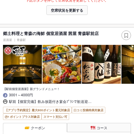
空席状況を更新する
郷土料理と青森の海鮮 個室居酒屋 茜屋 青森駅前店
居酒屋
青森駅
【駅前個室居酒屋】新グランドメニュー！
3001～4000円
駅前【個室完備】飲み放題付き宴会ﾌﾟﾗﾝで歓送迎…
【アプリ予約限定】最大800ポイント還元対象店
口コミ投稿特典対象店
ポイントプラス対象店
スマート支払い可
クーポン
コース