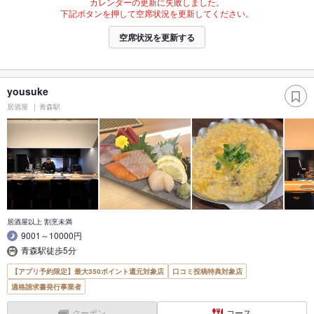
カレンダーの更新に失敗しました。
下記ボタンを押して空席状況を更新してください。
空席状況を更新する
yousuke
居酒屋
青森駅
居酒屋以上 割烹未満
9001～10000円
青森駅徒歩5分
【アプリ予約限定】最大350ポイント還元対象店
口コミ投稿特典対象店
適格請求書発行事業者
クーポン
コース