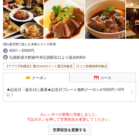
隠れ家空間で楽しむ本格ビストロ料理
4001～5000円
弘南鉄道大鰐線中央弘前駅出口より徒歩約8分
【アプリ予約限定】最大350ポイント還元対象店
口コミ投稿特典対象店
クーポン
コース
★記念日・誕生日に最適★記念日プレート無料クーポン♪1500円⇒0円
に！
カレンダーの更新に失敗しました。
下記ボタンを押して空席状況を更新してください。
空席状況を更新する