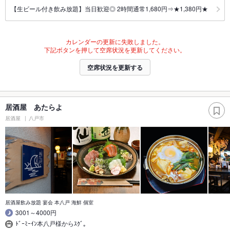
【生ビール付き飲み放題】当日歓迎◎ 2時間通常1,680円⇒★1,380円★
カレンダーの更新に失敗しました。
下記ボタンを押して空席状況を更新してください。
空席状況を更新する
居酒屋 あたらよ
居酒屋
八戸市
居酒屋飲み放題 宴会 本八戸 海鮮 個室
3001～4000円
ﾄﾞｰﾐｰｲﾝ本八戸様からｽｸﾞ｡