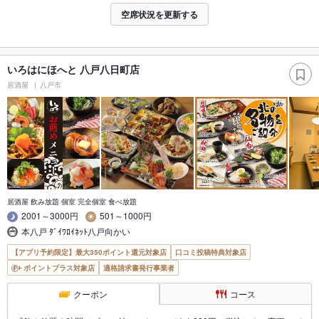
空席状況を更新する
いろはにほへと 八戸八日町店
居酒屋
八戸市
居酒屋 飲み放題 個室 完全個室 食べ放題
2001～3000円
501～1000円
本八戸 ﾀﾞｲﾜﾛｲﾈｯﾄ八戸向かい
【アプリ予約限定】最大350ポイント還元対象店
口コミ投稿特典対象店
ポイントプラス対象店
適格請求書発行事業者
クーポン
コース