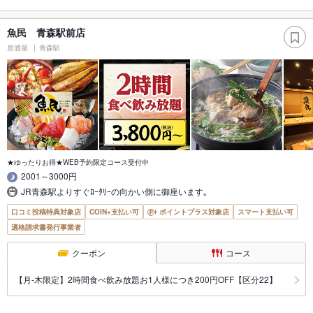
魚民 青森駅前店
居酒屋
青森駅
★ゆったりお得★WEB予約限定コース受付中
2001～3000円
JR青森駅よりすぐﾛｰﾀﾘｰの向かい側に御座います｡
口コミ投稿特典対象店
COIN+支払い可
ポイントプラス対象店
スマート支払い可
適格請求書発行事業者
クーポン
コース
【月‐木限定】2時間食べ飲み放題お1人様につき200円OFF【区分22】