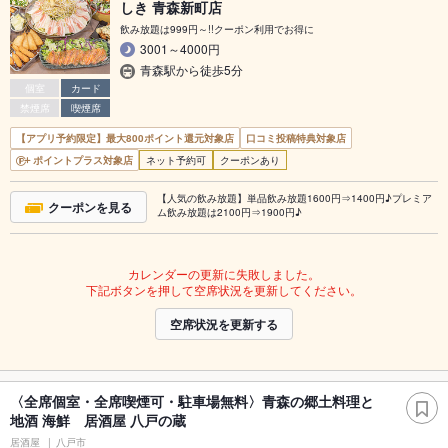
しき 青森新町店
飲み放題は999円～!!クーポン利用でお得に
3001～4000円
青森駅から徒歩5分
個室
カード
禁煙席
喫煙席
【アプリ予約限定】最大800ポイント還元対象店
口コミ投稿特典対象店
ポイントプラス対象店
ネット予約可
クーポンあり
【人気の飲み放題】単品飲み放題1600円⇒1400円♪プレミア
クーポンを見る
ム飲み放題は2100円⇒1900円♪
カレンダーの更新に失敗しました。
下記ボタンを押して空席状況を更新してください。
空席状況を更新する
〈全席個室・全席喫煙可・駐車場無料〉青森の郷土料理と
地酒 海鮮 居酒屋 八戸の蔵
居酒屋
八戸市