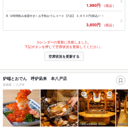
1,980円
（税込）
A《2時間飲み放題付き》お手軽おでんコース 【7品】 ３,８５０円(税込)！！
3,850円
（税込）
カレンダーの更新に失敗しました。
下記ボタンを押して空席状況を更新してください。
空席状況を更新する
炉端とおでん 呼炉凪来 本八戸店
居酒屋
八戸市