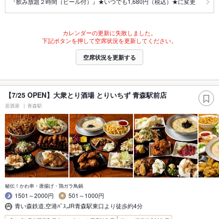
『飲み放題２時間（ビール付）』★いつでも1,680円（税込）★に変更
カレンダーの更新に失敗しました。
下記ボタンを押して空席状況を更新してください。
空席状況を更新する
【7/25 OPEN】大衆とり酒場 とりいちず 青森駅前店
居酒屋
青森駅
秘伝！かわ串・唐揚げ・鶏ガラ鳥鍋
1501～2000円
501～1000円
青い森鉄道,空港ﾊﾞｽ,JR青森駅東口より徒歩約4分