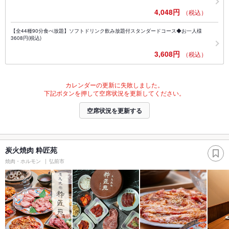
4,048円
（税込）
【全44種90分食べ放題】ソフトドリンク飲み放題付スタンダードコース◆お一人様
3608円(税込)
3,608円
（税込）
カレンダーの更新に失敗しました。
下記ボタンを押して空席状況を更新してください。
空席状況を更新する
炭火焼肉 粋匠苑
焼肉・ホルモン
弘前市