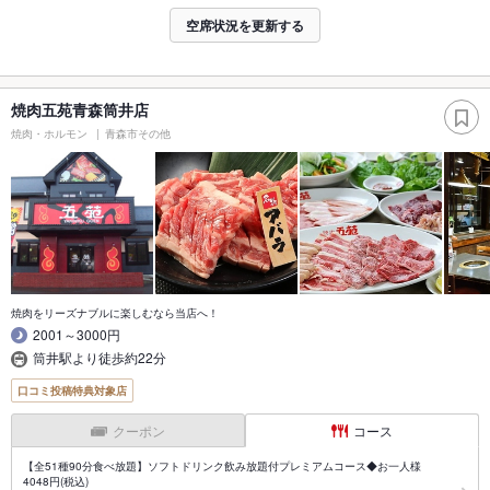
空席状況を更新する
焼肉五苑青森筒井店
焼肉・ホルモン
青森市その他
焼肉をリーズナブルに楽しむなら当店へ！
2001～3000円
筒井駅より徒歩約22分
口コミ投稿特典対象店
クーポン
コース
【全51種90分食べ放題】ソフトドリンク飲み放題付プレミアムコース◆お一人様
4048円(税込)