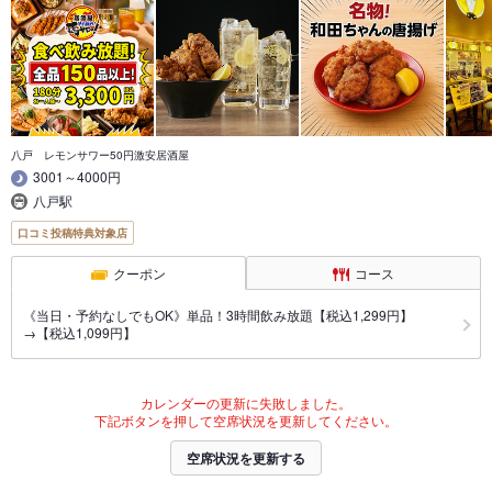
八戸 レモンサワー50円激安居酒屋
3001～4000円
八戸駅
口コミ投稿特典対象店
クーポン
コース
《当日・予約なしでもOK》単品！3時間飲み放題【税込1,299円】
→【税込1,099円】
カレンダーの更新に失敗しました。
下記ボタンを押して空席状況を更新してください。
空席状況を更新する