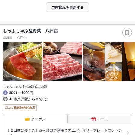
空席状況を更新する
しゃぶしゃぶ温野菜 八戸店
居酒屋
八戸市
しゃぶしゃぶ 食べ放題 飲み放題
3001～4000円
JR本八戸駅から車で2分
口コミ投稿特典対象店
クーポン
コース
【２日前に要予約】食べ放題ご利用でアニバーサリープレートプレゼン
ト♪