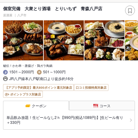
個室完備 大衆とり酒場 とりいちず 青森八戸店
居酒屋
八戸市
秘伝！かわ串・唐揚げ・鶏ガラ鳥鍋
1501～2000円
501～1000円
JR八戸線本八戸駅南口より徒歩約16分
【アプリ予約限定】最大800ポイント還元対象店
口コミ投稿特典対象店
ポイントプラス対象店
クーポン
コース
単品飲み放題！生ビールなし2ｈ【990円(税込1089円)】]生ビール有り
＋330円