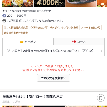
★ゆったりお得★WEB予約限定コース受付中
2001～3000円
八戸三日町､みろく横丁､ななめ向かいです｡
口コミ投稿特典対象店
COIN+支払い可
ポイントプラス対象店
スマート支払い可
適格請求書発行事業者
クーポン
コース
【月‐木限定】2時間食べ飲み放題お1人様につき200円OFF【区分22】
カレンダーの更新に失敗しました。
下記ボタンを押して空席状況を更新してください。
空席状況を更新する
居酒屋それゆけ！鶏ヤロー！青森八戸店
居酒屋
八戸市