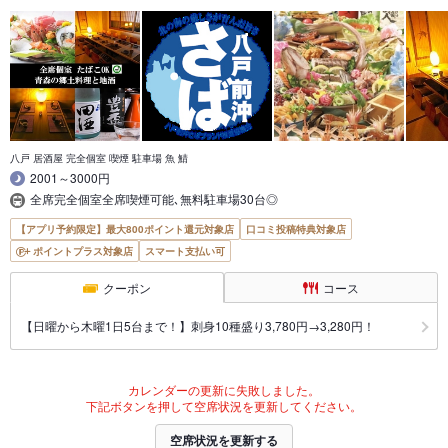
八戸 居酒屋 完全個室 喫煙 駐車場 魚 鯖
2001～3000円
全席完全個室全席喫煙可能､無料駐車場30台◎
【アプリ予約限定】最大800ポイント還元対象店
口コミ投稿特典対象店
ポイントプラス対象店
スマート支払い可
クーポン
コース
【日曜から木曜1日5台まで！】刺身10種盛り3,780円→3,280円！
カレンダーの更新に失敗しました。
下記ボタンを押して空席状況を更新してください。
空席状況を更新する