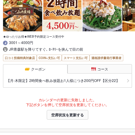
★ゆったりお得★WEB予約限定コース受付中
3001～4000円
JR青森駅を降りてすぐ､ ﾛｰﾀﾘｰを挟んで目の前
口コミ投稿特典対象店
COIN+支払い可
スマート支払い可
適格請求書発行事業者
クーポン
コース
【月‐木限定】2時間食べ飲み放題お1人様につき200円OFF【区分22】
カレンダーの更新に失敗しました。
下記ボタンを押して空席状況を更新してください。
空席状況を更新する