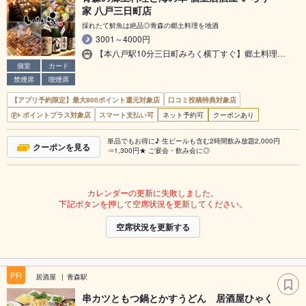
家 八戸三日町店
採れたて鮮魚は絶品◎青森の郷土料理を地酒
3001～4000円
【本八戸駅10分三日町みろく横丁すぐ】郷土料理…
個室
カード
禁煙席
喫煙席
【アプリ予約限定】最大800ポイント還元対象店
口コミ投稿特典対象店
ポイントプラス対象店
スマート支払い可
ネット予約可
クーポンあり
単品でもお得に♪ 生ビールも含む2時間飲み放題2,000円
クーポンを見る
⇒1,300円★ ご宴会・飲み会に◎
カレンダーの更新に失敗しました。
下記ボタンを押して空席状況を更新してください。
空席状況を更新する
PR
居酒屋
青森駅
串カツともつ鍋とかすうどん 居酒屋ひゃく