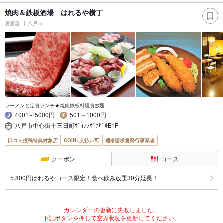
焼肉＆鉄板酒場 はれるや横丁
居酒屋
八戸市
ラーメンと定食ランチ★焼肉鉄板料理食放題
4001～5000円
501～1000円
八戸市中心街十三日町ｳﾞｨｱﾉｳﾞｧﾋﾞﾙB1F
口コミ投稿特典対象店
COIN+支払い可
適格請求書発行事業者
クーポン
コース
5,800円はれるやコース限定！食べ飲み放題30分延長！
カレンダーの更新に失敗しました。
下記ボタンを押して空席状況を更新してください。