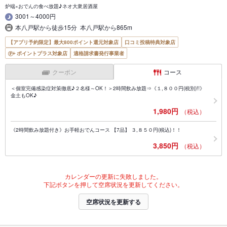
炉端×おでんの食べ放題♪ネオ大衆居酒屋
3001～4000円
本八戸駅から徒歩15分 本八戸駅から865m
【アプリ予約限定】最大800ポイント還元対象店
口コミ投稿特典対象店
ポイントプラス対象店
適格請求書発行事業者
クーポン
コース
＜個室完備感染症対策徹底♪２名様～OK！＞2時間飲み放題⇒《１,８００円(税別)!!》
金土もOK♪
1,980円
（税込）
《2時間飲み放題付き》お手軽おでんコース 【7品】 ３,８５０円(税込)！！
3,850円
（税込）
カレンダーの更新に失敗しました。
下記ボタンを押して空席状況を更新してください。
空席状況を更新する