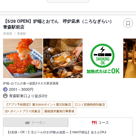
【5/28 OPEN】炉端とおでん 呼炉凪来（ころなぎらい）
青森駅前店
居酒屋
青森駅
炉端×おでんの食べ放題♪ネオ大衆居酒屋
2001～3000円
青森駅東口より徒歩3分
【アプリ予約限定】最大800ポイント還元対象店
口コミ投稿特典対象店
ポイントプラス対象店
適格請求書発行事業者
クーポン
コース
【2名様～OK！】生ビール付き2H飲み放題→【1980円税込】金土もOK♪