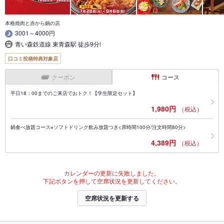
本格焼肉と赤から鍋の店
3001～4000円
青い森鉄道線 東青森駅 徒歩9分!
口コミ投稿特典対象店
クーポン
コース
平日18：00までのご来店でおトク！【学生限定セット】
1,980円
（税込）
鍋食べ放題コース※ソフトドリンク飲み放題つき<席時間100分/注文時間80分>
4,389円
（税込）
カレンダーの更新に失敗しました。
下記ボタンを押して空席状況を更新してください。
空席状況を更新する