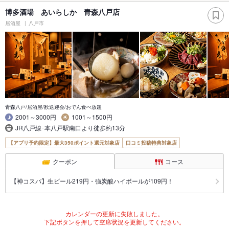
博多酒場 あいらしか 青森八戸店
居酒屋
八戸市
青森八戸/居酒屋/歓送迎会/おでん食べ放題
2001～3000円
1001～1500円
JR八戸線･本八戸駅南口より徒歩約13分
【アプリ予約限定】最大350ポイント還元対象店
口コミ投稿特典対象店
クーポン
コース
【神コスパ】生ビール219円・強炭酸ハイボールが109円！
カレンダーの更新に失敗しました。
下記ボタンを押して空席状況を更新してください。