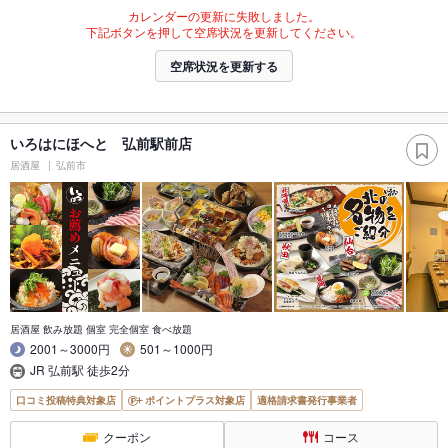
カレンダーの更新に失敗しました。
下記ボタンを押して空席状況を更新してください。
空席状況を更新する
いろはにほへと 弘前駅前店
居酒屋
弘前市
居酒屋 飲み放題 個室 完全個室 食べ放題
2001～3000円
501～1000円
JR 弘前駅 徒歩2分
口コミ投稿特典対象店
ポイントプラス対象店
適格請求書発行事業者
クーポン
コース