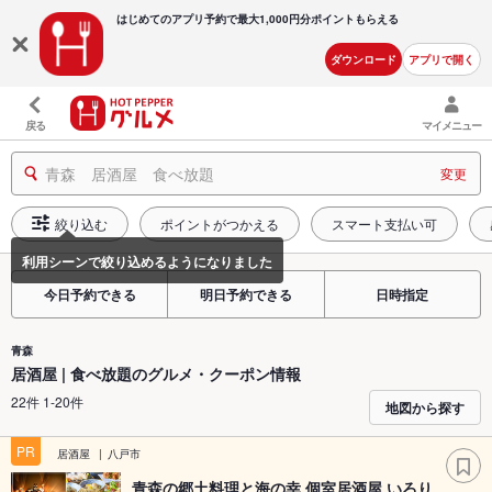
はじめてのアプリ予約で最大
1,000円分ポイントもらえる
ダウンロード
アプリで開く
戻る
マイメニュー
青森 居酒屋 食べ放題
変更
絞り込む
ポイントがつかえる
スマート支払い可
今日予約できる
明日予約できる
日時指定
青森
居酒屋 | 食べ放題のグルメ・クーポン情報
22件 1-20件
地図から探す
PR
居酒屋
八戸市
青森の郷土料理と海の幸 個室居酒屋 いろり