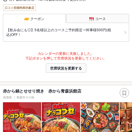
口コミ投稿特典対象店
クーポン
コース
【飲み会にも◎】5名様以上のコースご予約限定⇒幹事様500円(税
込)OFF！
カレンダーの更新に失敗しました。
下記ボタンを押して空席状況を更新してください。
空席状況を更新する
赤から鍋とせせり焼き 赤から青森浜館店
居酒屋
青森市その他