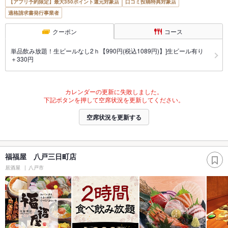
【アプリ予約限定】最大350ポイント還元対象店
口コミ投稿特典対象店
適格請求書発行事業者
クーポン
コース
単品飲み放題！生ビールなし2ｈ【990円(税込1089円)】]生ビール有り
＋330円
カレンダーの更新に失敗しました。
下記ボタンを押して空席状況を更新してください。
空席状況を更新する
福福屋 八戸三日町店
居酒屋
八戸市