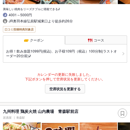
美味しい焼肉をリーズナブルに堪能できる♪
4001～5000円
JR奥羽本線弘前駅城東口より徒歩約26分
口コミ投稿特典対象店
クーポン
コース
お得！飲み放題1099円(税込)、お子様109円（税込）100分制(ラストオ
ーダー20分前)♪
カレンダーの更新に失敗しました。
下記ボタンを押して空席状況を更新してください。
空席状況を更新する
九州料理 鶏炭火焼 山内農場 青森駅前店
居酒屋
青森駅