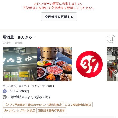
カレンダーの更新に失敗しました。
下記ボタンを押して空席状況を更新してください。
空席状況を更新する
居酒屋 さんきゅー
居酒屋
青森駅
美しい景色！屋上でバーベキュー食べ放題♪
4001～5000円
JR青森駅東口より徒歩約25分
【アプリ予約限定】最大350ポイント還元対象店
口コミ投稿特典対象店
ポイントプラス対象店
適格請求書発行事業者