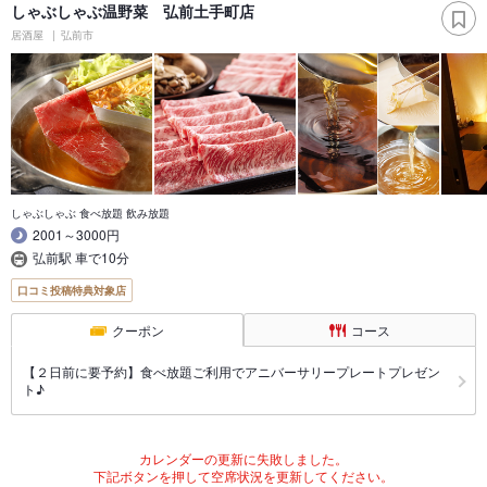
しゃぶしゃぶ温野菜 弘前土手町店
居酒屋
弘前市
しゃぶしゃぶ 食べ放題 飲み放題
2001～3000円
弘前駅 車で10分
口コミ投稿特典対象店
クーポン
コース
【２日前に要予約】食べ放題ご利用でアニバーサリープレートプレゼン
ト♪
カレンダーの更新に失敗しました。
下記ボタンを押して空席状況を更新してください。