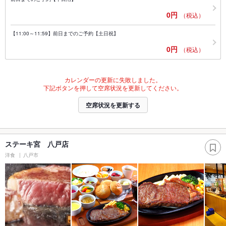
0円
（税込）
【11:00～11:59】前日までのご予約【土日祝】
0円
（税込）
カレンダーの更新に失敗しました。
下記ボタンを押して空席状況を更新してください。
空席状況を更新する
ステーキ宮 八戸店
洋食
八戸市