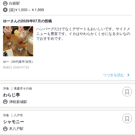
白銀駅
[昼]￥1,000～￥1,999
ゆーさんの2026年07月の投稿
ハンバーグだけでなくデザートもおいしいです。サイドメ
ニューも豊富です。イカはやわらかくくせになるタレなの
でおすすめです。
ゆー（30代後半/女性）
投稿日 2026/07/22
つづきを読む
洋食
青森市その他
わらじ亭
津軽新城駅
洋食
八戸市
シャモニー
本八戸駅