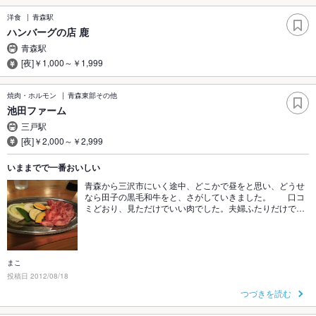
洋食
青森駅
ハンバーグの店 鹿
青森駅
[夜]￥1,000～￥1,999
焼肉・ホルモン
青森東部その他
池田ファーム
三戸駅
[夜]￥2,000～￥2,999
いままでで一番おいしい
青森から三沢市にいく途中、どこかで昼をと思い、どうせ
なら田子の黒毛和牛をと、さがしていきました。 口コ
ミどおり、見ただけでいい肉でした。夫婦ふたりだけで…
まこ
投稿日 2012/08/18
つづきを読む