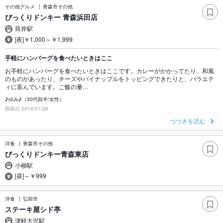
その他グルメ
青森市その他
びっくりドンキー 青森浜田店
筒井駅
[夜]￥1,000～￥1,999
手軽にハンバーグを食べたいときはここ
お手軽にハンバーグを食べたいときはここです。カレーがかかってたり、和風
のものがあったり、チーズやパイナップルをトッピングできたりと、バラエテ
ィに富んでいます。ご飯の量…
♪ゆみ♪（30代前半/女性）
投稿日 2014/01/26
つづきを読む
洋食
青森市その他
びっくりドンキー青森東店
小柳駅
[昼]～￥999
洋食
弘前市
ステーキ屋シド亭
津軽大沢駅