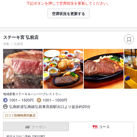
下記ボタンを押して空席状況を更新してください。
空席状況を更新する
ステーキ宮 弘前店
洋食
弘前市
地域密着ステーキ＆ハンバーグレストラン
1001～1500円
1001～1500円
弘南鉄道弘南線弘前東高前駅出口より徒歩約20分
口コミ投稿特典対象店
クーポン
コース
前日までのご予約【平日用】