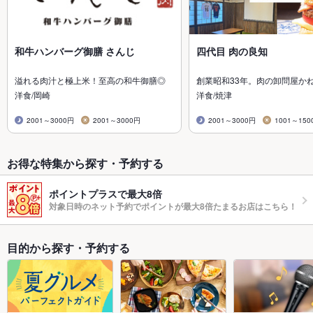
和牛ハンバーグ御膳 さんじ
四代目 肉の良知
溢れる肉汁と極上米！至高の和牛御膳◎
創業昭和33年。肉の卸問屋か
洋食/岡崎
洋食/焼津
2001～3000円
2001～3000円
2001～3000円
1001～150
お得な特集から探す・予約する
ポイントプラスで最大8倍
対象日時のネット予約でポイントが最大8倍たまるお店はこちら！
目的から探す・予約する