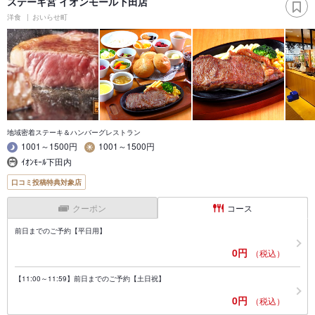
ステーキ宮 イオンモール下田店
洋食
おいらせ町
地域密着ステーキ＆ハンバーグレストラン
1001～1500円
1001～1500円
ｲｵﾝﾓｰﾙ下田内
口コミ投稿特典対象店
クーポン
コース
前日までのご予約【平日用】
0円
（税込）
【11:00～11:59】前日までのご予約【土日祝】
0円
（税込）