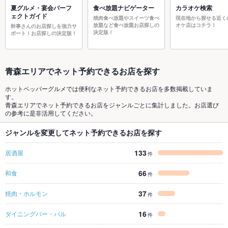
夏グルメ・宴会パーフ
食べ放題ナビゲーター
カラオケ検索
ェクトガイド
焼肉食べ放題やスイーツ食べ
現在地から探せる近く
放題など食べ放題お店探しの
オケ店はコチラ！
幹事さんのお店探しを強力サ
決定版！
ポート！お店探しの決定版！
青森エリアでネット予約できるお店を探す
ホットペッパーグルメでは便利なネット予約できるお店を多数掲載していま
す。
青森エリアでネット予約できるお店をジャンルごとに集計しました。お店選び
の参考に是非活用してください。
ジャンルを変更してネット予約できるお店を探す
133
居酒屋
件
66
和食
件
37
焼肉・ホルモン
件
16
ダイニングバー・バル
件