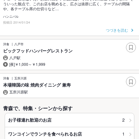
ういった観点で、このお店を眺めると、広さは抜群に広く、テーブルの間隔
や、各テーブル席の仕切りなど…
ハンニバル
投稿日 2014/01/24
つづきを読む
洋食
八戸市
ビックフッドハンバーグレストラン
八戸駅
[夜]￥1,000～￥1,999
洋食
五所川原
本場韓国の味 焼肉ダイニング 兼寿
五所川原駅
青森で、特集・シーンから探す
2
お子様連れ歓迎のお店
1
ワンコインでランチを食べられるお店