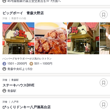
45号線類家の薬王堂交差点をﾗﾋﾟｱ方面へ
ビッグボーイ 青森大野店
洋食
青森市その他
ハンバーグ＆サラダバーが人気のレストラン
1501～2000円
501～1000円
青森中央ICより5分
洋食
青森駅
ステーキハウスDIVE
青森駅
洋食
八戸市
びっくりドンキー八戸湊高台店