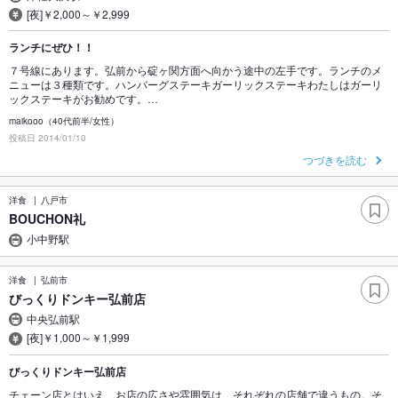
[夜]￥2,000～￥2,999
ランチにぜひ！！
７号線にあります。弘前から碇ヶ関方面へ向かう途中の左手です。ランチのメ
ニューは３種類です。ハンバーグステーキガーリックステーキわたしはガーリ
ックステーキがお勧めです。…
maikooo（40代前半/女性）
投稿日 2014/01/10
つづきを読む
洋食
八戸市
BOUCHON礼
小中野駅
洋食
弘前市
びっくりドンキー弘前店
中央弘前駅
[夜]￥1,000～￥1,999
びっくりドンキー弘前店
チェーン店とはいえ、お店の広さや雰囲気は、それぞれの店舗で違うもの。そ