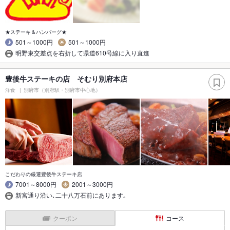
★ステーキ＆ハンバーグ★
501～1000円
501～1000円
明野東交差点を右折して県道610号線に入り直進
豊後牛ステーキの店 そむり別府本店
洋食
別府市（別府駅・別府市中心地）
こだわりの厳選豊後牛ステーキ店
7001～8000円
2001～3000円
新宮通り沿い､二十八万石前にあります｡
クーポン
コース