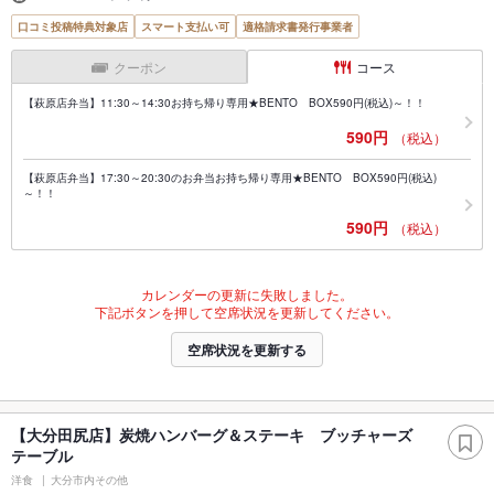
口コミ投稿特典対象店
スマート支払い可
適格請求書発行事業者
クーポン
コース
【萩原店弁当】11:30～14:30お持ち帰り専用★BENTO BOX590円(税込)～！！
590円
（税込）
【萩原店弁当】17:30～20:30のお弁当お持ち帰り専用★BENTO BOX590円(税込)
～！！
590円
（税込）
カレンダーの更新に失敗しました。
下記ボタンを押して空席状況を更新してください。
空席状況を更新する
【大分田尻店】炭焼ハンバーグ＆ステーキ ブッチャーズ
テーブル
洋食
大分市内その他