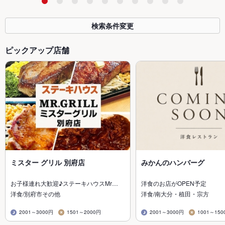
検索条件変更
ピックアップ店舗
ミスター グリル 別府店
みかんのハンバーグ
お子様連れ大歓迎♪ステーキハウスMr…
洋食のお店がOPEN予定
洋食/別府市その他
洋食/南大分・稙田・宗方
2001～3000円
1501～2000円
2001～3000円
1001～150