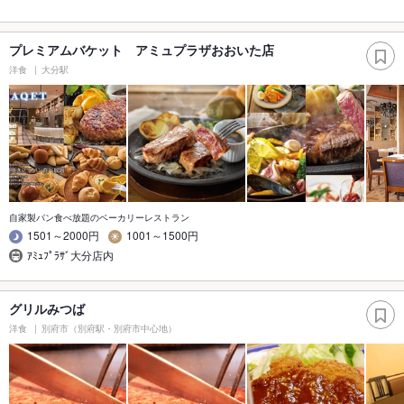
プレミアムバケット アミュプラザおおいた店
洋食
大分駅
自家製パン食べ放題のベーカリーレストラン
1501～2000円
1001～1500円
ｱﾐｭﾌﾟﾗｻﾞ大分店内
グリルみつば
洋食
別府市（別府駅・別府市中心地）