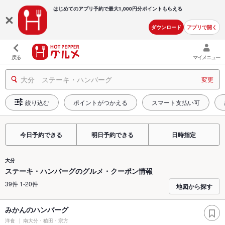
はじめてのアプリ予約で最大
1,000円分ポイントもらえる
ダウンロード
アプリで開く
戻る
マイメニュー
大分 ステーキ・ハンバーグ
変更
絞り込む
ポイントがつかえる
スマート支払い可
今日予約できる
明日予約できる
日時指定
大分
ステーキ・ハンバーグのグルメ・クーポン情報
39件 1-20件
地図から探す
みかんのハンバーグ
洋食
南大分・稙田・宗方