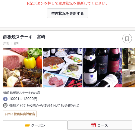
下記ボタンを押して空席状況を更新してください。
空席状況を更新する
鉄板焼ステーキ 宮崎
洋食
都町
都町 鉄板焼ステーキのお店
10001～12000円
都町ｼﾞｬﾝｸﾞﾙ公園から徒歩1分/ﾋﾟｶｿ会館そば
口コミ投稿特典対象店
クーポン
コース