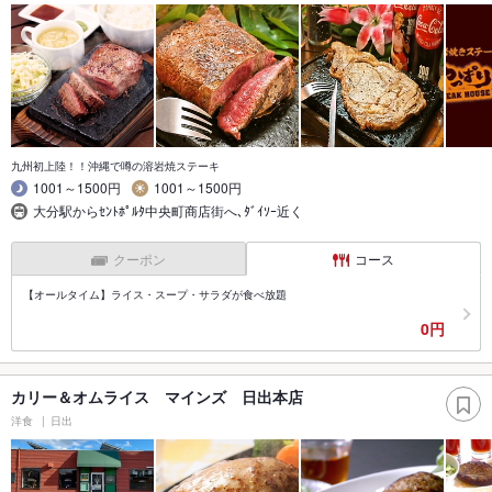
九州初上陸！！沖縄で噂の溶岩焼ステーキ
1001～1500円
1001～1500円
大分駅からｾﾝﾄﾎﾟﾙﾀ中央町商店街へ､ﾀﾞｲｿｰ近く
クーポン
コース
【オールタイム】ライス・スープ・サラダが食べ放題
0円
カリー＆オムライス マインズ 日出本店
洋食
日出