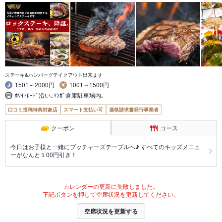
ステーキ&ハンバーグテイクアウト出来ます
1501～2000円
1001～1500円
ﾎﾜｲﾄﾛｰﾄﾞ沿い｡ﾏﾝｶﾞ倉庫駐車場内｡
口コミ投稿特典対象店
スマート支払い可
適格請求書発行事業者
クーポン
コース
今日はお子様と一緒にブッチャーズテーブルへ♪ すべてのキッズメニュ
ーがなんと１00円引き！
カレンダーの更新に失敗しました。
下記ボタンを押して空席状況を更新してください。
空席状況を更新する