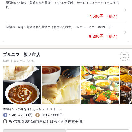
至福のひと時を…厳選された豊後牛（おおいた和牛）サーロインステーキコース7500
円～
7,500円
（税込）
至福の一時を…厳選された豊後牛（おおいた和牛）ヒレステーキコース8200円～
8,200円
（税込）
プルニマ 坂ノ市店
洋食
大分市内その他
本場インドの味を味わえるカレーレストラン
1501～2000円
501～1000円
坂ﾉ市駅を38号線方向にしばらく直進後右手側｡