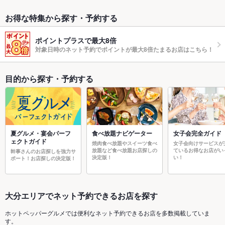
お得な特集から探す・予約する
ポイントプラスで最大8倍
対象日時のネット予約でポイントが最大8倍たまるお店はこちら！
目的から探す・予約する
夏グルメ・宴会パーフ
食べ放題ナビゲーター
女子会完全ガイド
ェクトガイド
焼肉食べ放題やスイーツ食べ
女子会向けサービスが
放題など食べ放題お店探しの
ているお得なお店がい
幹事さんのお店探しを強力サ
決定版！
い！
ポート！お店探しの決定版！
大分エリアでネット予約できるお店を探す
ホットペッパーグルメでは便利なネット予約できるお店を多数掲載していま
す。