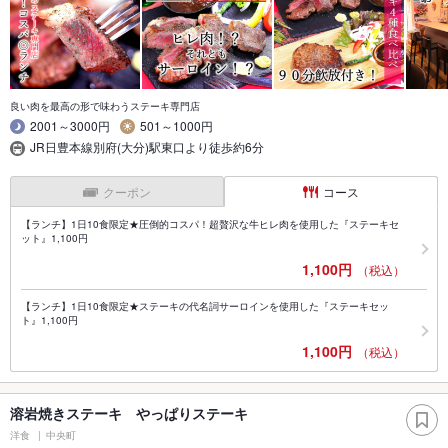
良い肉を最高の形で味わうステーキ専門店
2001～3000円
501～1000円
JR日豊本線別府(大分)駅東口より徒歩約6分
クーポン
コース
【ランチ】1日10食限定★圧倒的コスパ！超贅沢な牛ヒレ肉を使用した『ステーキセ
ット』1,100円
1,100円
（税込）
【ランチ】1日10食限定★ステーキの代名詞サーロインを使用した『ステーキセッ
ト』1,100円
1,100円
（税込）
溶岩焼きステーキ やっぱりステーキ
洋食
中央町