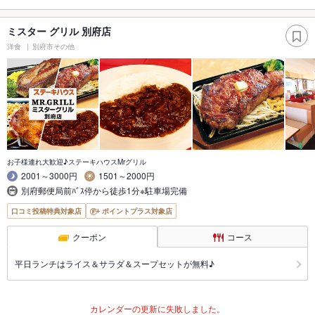
ミスター グリル 別府店
洋食
別府市その他
お子様連れ大歓迎♪ステーキハウスMrグリル
2001～3000円
1501～2000円
別府郵便局前ﾊﾞｽ停から徒歩1分※駐車場完備
口コミ投稿特典対象店
ポイントプラス対象店
クーポン
コース
平日ランチはライス＆サラダ＆スープセットが無料♪
カレンダーの更新に失敗しました。