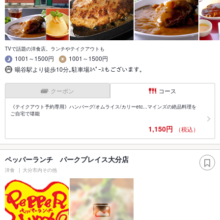
TVで話題の洋食店。ランチやテイクアウトも
1001～1500円
1001～1500円
暘谷駅より徒歩10分｡駐車場ｽﾍﾟｰｽもございます｡
クーポン
コース
《テイクアウト予約専用》ハンバーグ/オムライス/カリーetc...マインズの絶品料理を
ご自宅で堪能
1,150円
（税込）
ペッパーランチ パークプレイス大分店
洋食
大分市内その他