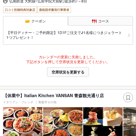
弘南鉄道 大鰐線｢弘前学院大前駅｣徒歩約7～8分
口コミ投稿特典対象店
適格請求書発行事業者
クーポン
コース
【平日ディナー・ご予約限定】1D1Fご注文で♪1名様につきジェラート
1つプレゼント！
カレンダーの更新に失敗しました。
下記ボタンを押して空席状況を更新してください。
空席状況を更新する
【休業中】Italian Kitchen VANSAN 青森観光通り店
イタリアン・フレンチ
青森市その他