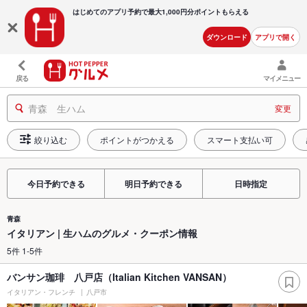
はじめてのアプリ予約で最大
1,000円分ポイントもらえる
ダウンロード
アプリで開く
戻る
マイメニュー
青森 生ハム
変更
絞り込む
ポイントがつかえる
スマート支払い可
今日予約できる
明日予約できる
日時指定
青森
イタリアン | 生ハムのグルメ・クーポン情報
5件 1-5件
バンサン珈琲 八戸店（Italian Kitchen VANSAN）
イタリアン・フレンチ
八戸市