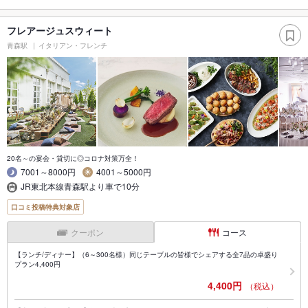
フレアージュスウィート
青森駅
イタリアン・フレンチ
20名～の宴会・貸切に◎コロナ対策万全！
7001～8000円
4001～5000円
JR東北本線青森駅より車で10分
口コミ投稿特典対象店
クーポン
コース
【ランチ/ディナー】（6～300名様）同じテーブルの皆様でシェアする全7品の卓盛り
プラン4,400円
4,400円
（税込）