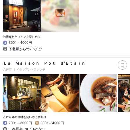
地元食材とワインを楽しめる
3001～4000円
下北駅からﾀｸｼｰで8分
Ｌａ Ｍａｉｓｏｎ Ｐｏｔ ｄ‘Ｅｔａｉｎ
八戸市
イタリアン・フレンチ
八戸近郊の食材を使い尽くす料理
7001～8000円
3001～4000円
三春屋裏｡NCﾋﾞﾙとなり