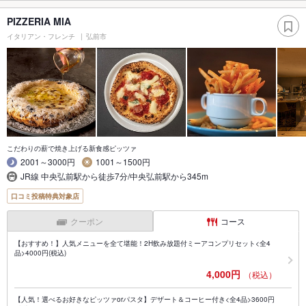
PIZZERIA MIA
イタリアン・フレンチ
弘前市
こだわりの薪で焼き上げる新食感ピッツァ
2001～3000円
1001～1500円
JR線 中央弘前駅から徒歩7分/中央弘前駅から345m
口コミ投稿特典対象店
クーポン
コース
【おすすめ！】人気メニューを全て堪能！2H飲み放題付ミーアコンプリセット<全4
品>4000円(税込)
4,000円
（税込）
【人気！選べるお好きなピッツァorパスタ】デザート＆コーヒー付き<全4品>3600円