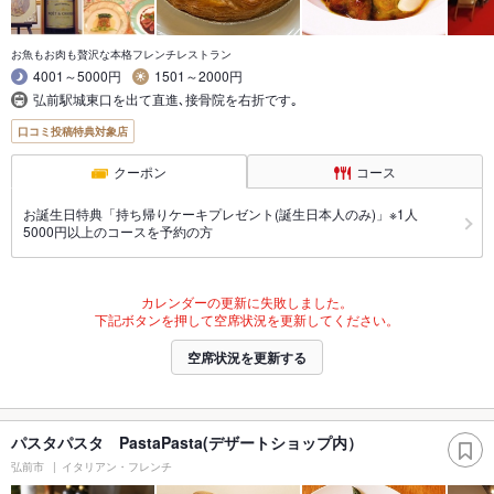
お魚もお肉も贅沢な本格フレンチレストラン
4001～5000円
1501～2000円
弘前駅城東口を出て直進､接骨院を右折です｡
口コミ投稿特典対象店
クーポン
コース
お誕生日特典「持ち帰りケーキプレゼント(誕生日本人のみ)」※1人
5000円以上のコースを予約の方
カレンダーの更新に失敗しました。
下記ボタンを押して空席状況を更新してください。
空席状況を更新する
パスタパスタ PastaPasta(デザートショップ内）
弘前市
イタリアン・フレンチ