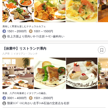
美味しく野菜を楽しむナチュラルカフェ
1501～2000円
1001～1500円
吹上方面より田向いﾛｰｿﾝ左折 ﾊｰﾓﾆｰ歯科向い
【休業中】リストランテ澤内
八戸市
イタリアン・フレンチ
青森、八戸の旬食材とイタリアンの融合。
3001～4000円
1501～2000円
類家ﾕﾆﾊﾞｰｽに向かい左手ｼｪﾙ石油の交差点を右折