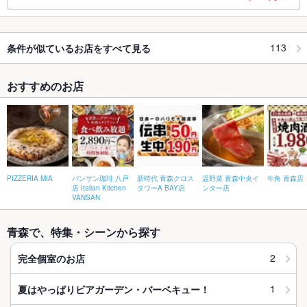
113
条件が似ているお店をすべて見る
おすすめのお店
PIZZERIA MIA
バンサン珈琲 八戸
新時代 青森クロス
温野菜 青森中央イ
牛角 青森店
店 Italian Kitchen
タワーA BAY店
ンター店
VANSAN
青森で、特集・シーンから探す
2
完全個室のお店
1
夏はやっぱりビアガーデン・バーベキュー！