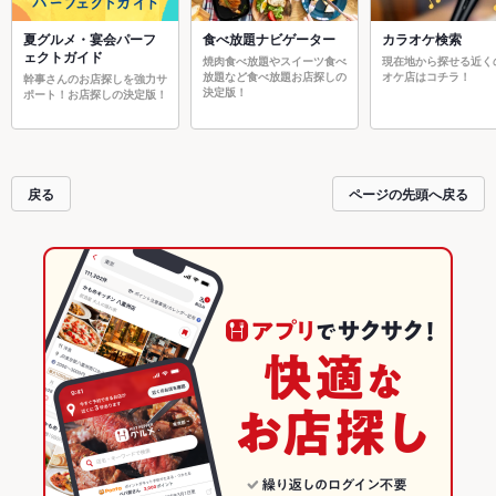
夏グルメ・宴会パーフ
食べ放題ナビゲーター
カラオケ検索
ェクトガイド
焼肉食べ放題やスイーツ食べ
現在地から探せる近く
放題など食べ放題お店探しの
オケ店はコチラ！
幹事さんのお店探しを強力サ
決定版！
ポート！お店探しの決定版！
戻る
ページの先頭へ戻る