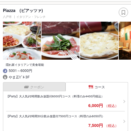
Piazza (ピアッツァ)
八戸市
イタリアン・フレンチ
隠れ家イタリアンで美食堪能
5001～6000円
やま正ﾋﾞﾙ 3F
クーポン
コース
【Party】大人気♪2時間飲み放題付6000円コース（料理のみ4400円税込）
6,000円
（税込）
【Party】大人気♪2時間30分飲み放題付7500円コース（料理のみ6050円）
7,500円
（税込）