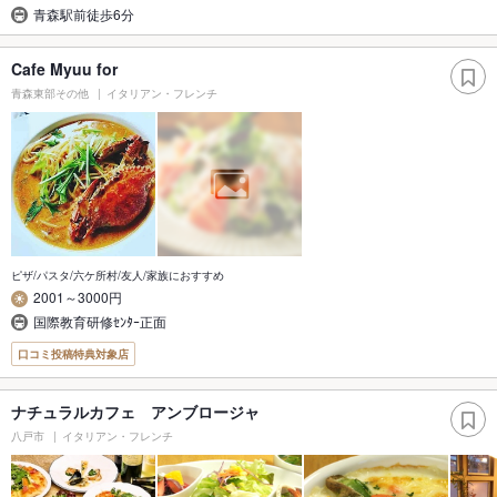
青森駅前徒歩6分
Cafe Myuu for
青森東部その他
イタリアン・フレンチ
ピザ/パスタ/六ケ所村/友人/家族におすすめ
2001～3000円
国際教育研修ｾﾝﾀｰ正面
口コミ投稿特典対象店
ナチュラルカフェ アンブロージャ
八戸市
イタリアン・フレンチ