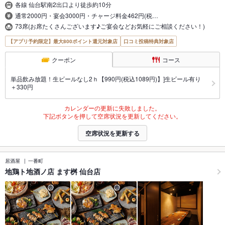
各線 仙台駅南2出口より徒歩約10分
通常2000円・宴会3000円・チャージ料金462円(税…
73席(お席たくさんございます♪ご宴会などお気軽にご相談ください！)
【アプリ予約限定】最大800ポイント還元対象店
口コミ投稿特典対象店
クーポン
コース
単品飲み放題！生ビールなし2ｈ【990円(税込1089円)】]生ビール有り
＋330円
カレンダーの更新に失敗しました。
下記ボタンを押して空席状況を更新してください。
空席状況を更新する
居酒屋
一番町
地鶏ト地酒ノ店 ます桝 仙台店