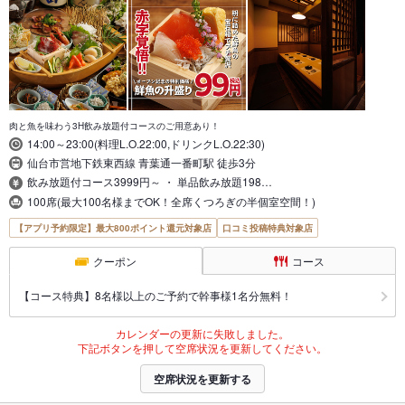
肉と魚を味わう3H飲み放題付コースのご用意あり！
14:00～23:00(料理L.O.22:00,ドリンクL.O.22:30)
仙台市営地下鉄東西線 青葉通一番町駅 徒歩3分
飲み放題付コース3999円～ ・ 単品飲み放題198…
100席(最大100名様までOK！全席くつろぎの半個室空間！)
【アプリ予約限定】最大800ポイント還元対象店
口コミ投稿特典対象店
クーポン
コース
【コース特典】8名様以上のご予約で幹事様1名分無料！
カレンダーの更新に失敗しました。
下記ボタンを押して空席状況を更新してください。
空席状況を更新する