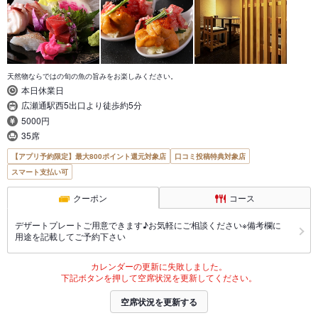
天然物ならではの旬の魚の旨みをお楽しみください。
本日休業日
広瀬通駅西5出口より徒歩約5分
5000円
35席
【アプリ予約限定】最大800ポイント還元対象店
口コミ投稿特典対象店
スマート支払い可
クーポン
コース
デザートプレートご用意できます♪お気軽にご相談ください※備考欄に
用途を記載してご予約下さい
カレンダーの更新に失敗しました。
下記ボタンを押して空席状況を更新してください。
空席状況を更新する