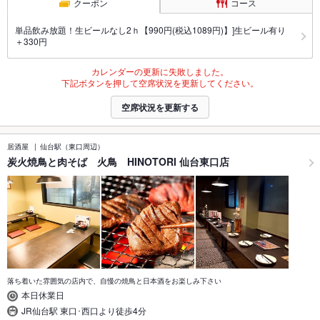
クーポン
コース
単品飲み放題！生ビールなし2ｈ【990円(税込1089円)】]生ビール有り
＋330円
カレンダーの更新に失敗しました。
下記ボタンを押して空席状況を更新してください。
空席状況を更新する
居酒屋
仙台駅（東口周辺）
炭火焼鳥と肉そば 火鳥 HINOTORI 仙台東口店
落ち着いた雰囲気の店内で、自慢の焼鳥と日本酒をお楽しみ下さい
本日休業日
JR仙台駅 東口･西口より徒歩4分