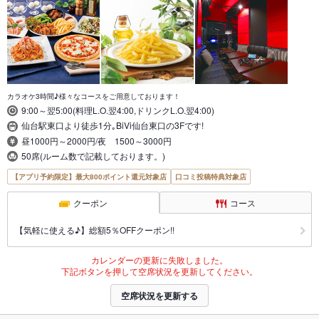
カラオケ3時間♪様々なコースをご用意しております！
9:00～翌5:00(料理L.O.翌4:00,ドリンクL.O.翌4:00)
仙台駅東口より徒歩1分｡BiVi仙台東口の3Fです!
昼1000円～2000円/夜 1500～3000円
50席(ルーム数で記載しております。)
【アプリ予約限定】最大800ポイント還元対象店
口コミ投稿特典対象店
クーポン
コース
【気軽に使える♪】総額5％OFFクーポン!!
カレンダーの更新に失敗しました。
下記ボタンを押して空席状況を更新してください。
空席状況を更新する