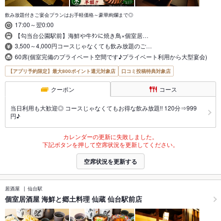
飲み放題付きご宴会プランはお手軽価格～豪華絢爛まで◎
17:00～翌0:00
【勾当台公園駅前】海鮮や牛ﾀﾝに焼き鳥×個室居…
3,500～4,000円コースじゃなくても飲み放題のご…
60席(個室完備のプライベート空間です♪プライベート利用から大型宴会)
【アプリ予約限定】最大800ポイント還元対象店
口コミ投稿特典対象店
クーポン
コース
当日利用も大歓迎◎ コースじゃなくてもお得な飲み放題!! 120分⇒999
円♪
カレンダーの更新に失敗しました。
下記ボタンを押して空席状況を更新してください。
空席状況を更新する
居酒屋
仙台駅
個室居酒屋 海鮮と郷土料理 仙蔵 仙台駅前店