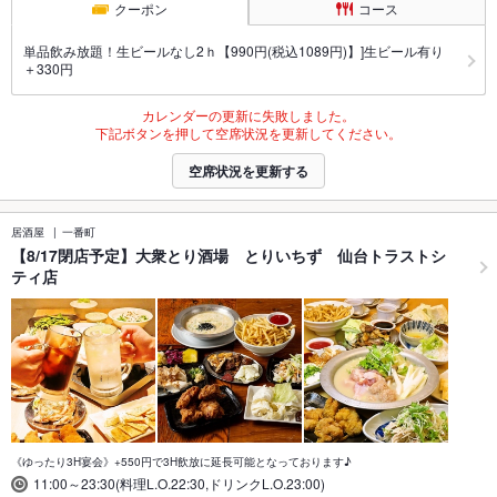
クーポン
コース
単品飲み放題！生ビールなし2ｈ【990円(税込1089円)】]生ビール有り
＋330円
カレンダーの更新に失敗しました。
下記ボタンを押して空席状況を更新してください。
空席状況を更新する
居酒屋
一番町
【8/17閉店予定】大衆とり酒場 とりいちず 仙台トラストシ
ティ店
《ゆったり3H宴会》+550円で3H飲放に延長可能となっております♪
11:00～23:30(料理L.O.22:30,ドリンクL.O.23:00)