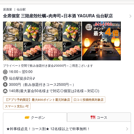
居酒屋
仙台駅
全席個室 三陸産殻牡蠣×肉寿司×日本酒 YAGURA 仙台駅店
プライベート空間で飲み放題付き宴会♪3000円～ご用意ございます
16:00～翌0:00
仙台駅徒歩2分♪
3000円（飲み放題付きコース2500円～）
140席(最大宴会50名様まで対応◎個室は2名様～対応◎)
【アプリ予約限定】最大800ポイント還元対象店
口コミ投稿特典対象店
スマート支払い可
クーポン
コース
★幹事様必見！コース割★ 12名様以上で幹事無料！