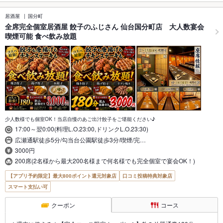
居酒屋
国分町
全席完全個室居酒屋 餃子のふじさん 仙台国分町店 大人数宴会
喫煙可能 食べ飲み放題
少人数様でも個室OK！当店自慢のあご出汁餃子をご堪能ください♪
17:00～翌0:00(料理L.O.23:00,ドリンクL.O.23:30)
広瀬通駅徒歩5分/勾当台公園駅徒歩3分/喫煙/完…
3000円
200席(2名様から最大200名様まで何名様でも完全個室で宴会OK！)
【アプリ予約限定】最大800ポイント還元対象店
口コミ投稿特典対象店
スマート支払い可
クーポン
コース