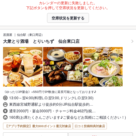
カレンダーの更新に失敗しました。
下記ボタンを押して空席状況を更新してください。
空席状況を更新する
居酒屋
仙台駅（東口周辺）
大衆とり酒場 とりいちず 仙台東口店
《ゆったり3H宴会》+550円で3H飲放に延長可能となっております♪
13:00～翌4:00(料理L.O.翌3:00,ドリンクL.O.翌3:30)
東西線宮城野通駅より徒歩約0分/JR仙台駅徒歩約…
通常2000円・宴会3000円・チャージ料金462円(税…
160席(お席たくさんございます♪ご宴会などお気軽にご相談ください！)
【アプリ予約限定】最大800ポイント還元対象店
口コミ投稿特典対象店