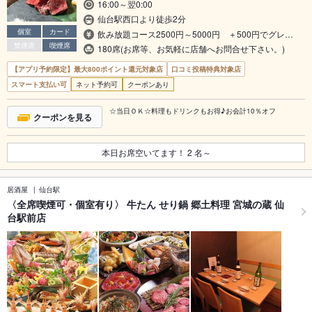
16:00～翌0:00
仙台駅西口より徒歩2分
個室
カード
飲み放題コース2500円～5000円 ＋500円でグレ…
禁煙席
喫煙席
180席(お席等、お気軽に店舗へお問合せ下さい。)
【アプリ予約限定】最大800ポイント還元対象店
口コミ投稿特典対象店
スマート支払い可
ネット予約可
クーポンあり
☆当日ＯＫ☆料理もドリンクもお得♪お会計10％オフ
クーポンを見る
本日お席空いてます！
2
名～
居酒屋
仙台駅
〈全席喫煙可・個室有り〉 牛たん せり鍋 郷土料理 宮城の蔵 仙
台駅前店