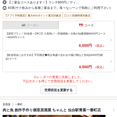
【ご宴会コースあります！】ランチ800円／ディ…
40席(サク飲みから各種ご宴会まで。様々なシーンで気軽にご利用下さい)
【アプリ予約限定】最大800ポイント還元対象店
口コミ投稿特典対象店
クーポン
コース
【貸切プラン！30名様～OK◎】人気No.1＜宮城堪能＞火鳥の仙臺堪能6500円コース
⇒6000円コース
6,000円
（税込）
【歓送迎会におすすめ】平日限定◆焼き鳥盛り合わせや揚げ物など全6品4500円(税
込)コース
4,500円
（税込）
カレンダーの更新に失敗しました。
下記ボタンを押して空席状況を更新してください。
空席状況を更新する
居酒屋
一番町
肉と魚 創作手作り個室居酒屋 ちゃんと 仙台駅青葉一番町店