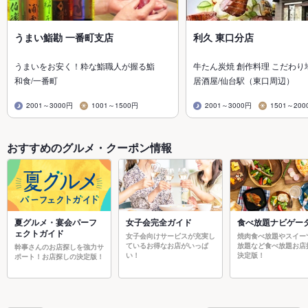
うまい鮨勘 一番町支店
利久 東口分店
うまいをお安く！粋な鮨職人が握る鮨
牛たん炭焼 創作料理 こだわり
和食/一番町
居酒屋/仙台駅（東口周辺）
2001～3000円
1001～1500円
2001～3000円
1501～200
おすすめのグルメ・クーポン情報
夏グルメ・宴会パーフ
女子会完全ガイド
食べ放題ナビゲー
ェクトガイド
女子会向けサービスが充実し
焼肉食べ放題やスイー
ているお得なお店がいっぱ
放題など食べ放題お店
幹事さんのお店探しを強力サ
い！
決定版！
ポート！お店探しの決定版！