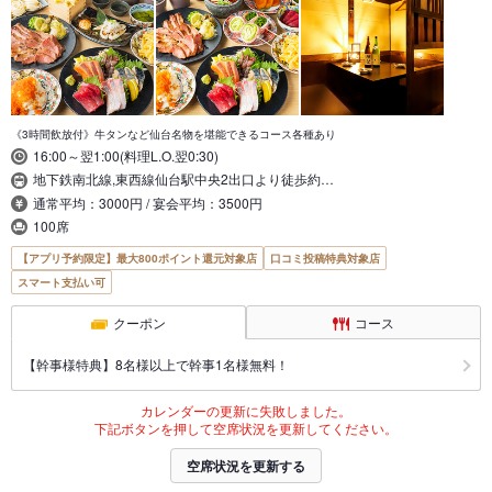
《3時間飲放付》牛タンなど仙台名物を堪能できるコース各種あり
16:00～翌1:00(料理L.O.翌0:30)
地下鉄南北線,東西線仙台駅中央2出口より徒歩約…
通常平均：3000円 / 宴会平均：3500円
100席
【アプリ予約限定】最大800ポイント還元対象店
口コミ投稿特典対象店
スマート支払い可
クーポン
コース
【幹事様特典】8名様以上で幹事1名様無料！
カレンダーの更新に失敗しました。
下記ボタンを押して空席状況を更新してください。
空席状況を更新する