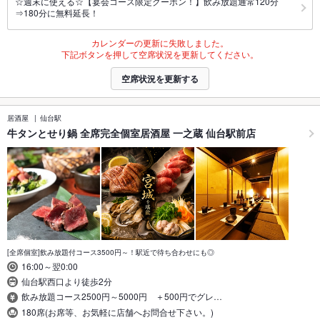
☆週末に使える☆【宴会コース限定クーポン！】飲み放題通常120分
⇒180分に無料延長！
カレンダーの更新に失敗しました。
下記ボタンを押して空席状況を更新してください。
空席状況を更新する
居酒屋
仙台駅
牛タンとせり鍋 全席完全個室居酒屋 一之蔵 仙台駅前店
[全席個室]飲み放題付コース3500円～！駅近で待ち合わせにも◎
16:00～翌0:00
仙台駅西口より徒歩2分
飲み放題コース2500円～5000円 ＋500円でグレ…
180席(お席等、お気軽に店舗へお問合せ下さい。)