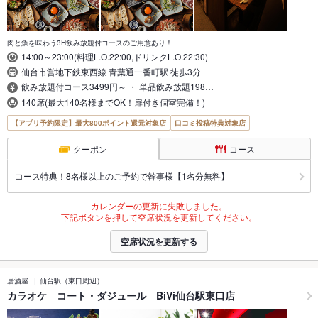
肉と魚を味わう3H飲み放題付コースのご用意あり！
14:00～23:00(料理L.O.22:00,ドリンクL.O.22:30)
仙台市営地下鉄東西線 青葉通一番町駅 徒歩3分
飲み放題付コース3499円～ ・ 単品飲み放題198…
140席(最大140名様までOK！扉付き個室完備！)
【アプリ予約限定】最大800ポイント還元対象店
口コミ投稿特典対象店
クーポン
コース
コース特典！8名様以上のご予約で幹事様【1名分無料】
カレンダーの更新に失敗しました。
下記ボタンを押して空席状況を更新してください。
空席状況を更新する
居酒屋
仙台駅（東口周辺）
カラオケ コート・ダジュール BiVi仙台駅東口店