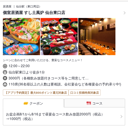
居酒屋
仙台駅（東口周辺）
個室居酒屋 すし土風炉 仙台東口店
シーンに合わせてご利用いただける、豊富なコースメニュー！
12:00～22:00
仙台駅東口より徒歩1分
3000円（各種飲み放題付きコース等をご用意して…
110席(36名様以上の人数は要相談。会社宴会など各種宴会の予約承り中!)
【アプリ予約限定】最大800ポイント還元対象店
口コミ投稿特典対象店
クーポン
コース
お盆企画8/1から8/16まで昼宴会コース飲み放題2000円（税込）
⇒1000円（税込）