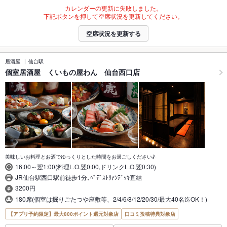
カレンダーの更新に失敗しました。
下記ボタンを押して空席状況を更新してください。
空席状況を更新する
居酒屋
仙台駅
個室居酒屋 くいもの屋わん 仙台西口店
美味しいお料理とお酒でゆっくりとした時間をお過ごしください♪
16:00～翌1:00(料理L.O.翌0:00,ドリンクL.O.翌0:30)
JR仙台駅西口駅前徒歩1分､ﾍﾟﾃﾞｽﾄﾘｱﾝﾃﾞｯｷ直結
3200円
180席(個室は掘りごたつや座敷等、2/4/6/8/12/20/30/最大40名迄OK！)
【アプリ予約限定】最大800ポイント還元対象店
口コミ投稿特典対象店