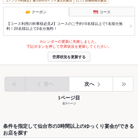
【アプリ予約限定】最大800ポイント還元対象店
口コミ投稿特典対象店
クーポン
コース
【コース利用の幹事様必見♪】コースのご予約10名様以上で1名様分無
料！20名様以上で2名分無料！
カレンダーの更新に失敗しました。
下記ボタンを押して空席状況を更新してください。
空席状況を更新する
前へ
次へ
1ページ目
全3ページ
条件を指定して仙台市の3時間以上のゆっくり宴会ができる
お店を探す