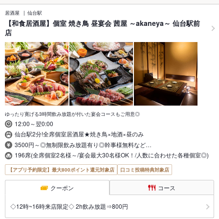
居酒屋
仙台駅
【和食居酒屋】個室 焼き鳥 昼宴会 茜屋 ～akaneya～ 仙台駅前
店
ゆったり寛げる3時間飲み放題が付いた宴会コースもご用意◎
12:00～翌0:00
仙台駅2分!全席個室居酒屋★焼き鳥×地酒×昼のみ
3500円～◎無制限飲み放題有り◎幹事様無料など…
196席(全席個室2名様～/宴会最大30名様OK！/人数に合わせた各種個室◎)
【アプリ予約限定】最大800ポイント還元対象店
口コミ投稿特典対象店
クーポン
コース
◇12時~16時来店限定◇ 2h飲み放題⇒800円