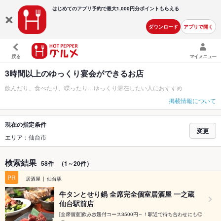
はじめてのアプリ予約で最大
1,000円分ポイントもらえる
ダウンロード
アプリで開く
戻る
マイメニュー
3時間以上のゆっくり宴会ができるお店
飲んだり、食べたり、喋ったり…ゆっくり滞在したい人におすすめ
掲載情報について
現在の指定条件
変更
エリア：仙台市
検索結果
58件
（1～20件）
PR
居酒屋
仙台駅
牛タンとせり鍋 全席完全個室居酒屋 一之蔵
仙台駅前店
[全席個室]飲み放題付コース3500円～！駅近で待ち合わせにも◎