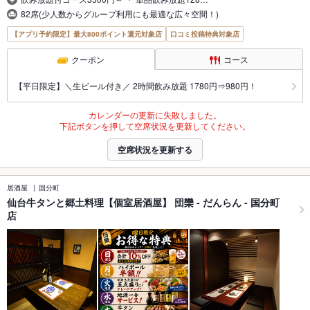
82席(少人数からグループ利用にも最適な広々空間！)
【アプリ予約限定】最大800ポイント還元対象店
口コミ投稿特典対象店
クーポン
コース
【平日限定】＼生ビール付き／ 2時間飲み放題 1780円⇒980円！
カレンダーの更新に失敗しました。
下記ボタンを押して空席状況を更新してください。
空席状況を更新する
居酒屋
国分町
仙台牛タンと郷土料理【個室居酒屋】 団欒 - だんらん - 国分町
店