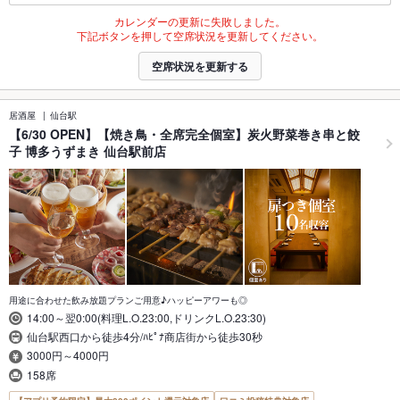
カレンダーの更新に失敗しました。
下記ボタンを押して空席状況を更新してください。
空席状況を更新する
居酒屋
仙台駅
【6/30 OPEN】【焼き鳥・全席完全個室】炭火野菜巻き串と餃
子 博多うずまき 仙台駅前店
用途に合わせた飲み放題プランご用意♪ハッピーアワーも◎
14:00～翌0:00(料理L.O.23:00,ドリンクL.O.23:30)
仙台駅西口から徒歩4分/ﾊﾋﾟﾅ商店街から徒歩30秒
3000円～4000円
158席