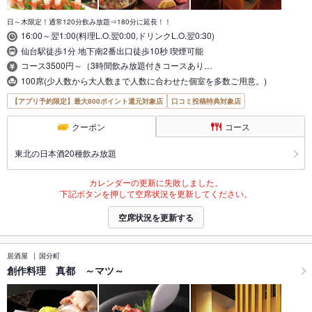
日～木限定！通常120分飲み放題⇒180分に延長！！
16:00～翌1:00(料理L.O.翌0:00,ドリンクL.O.翌0:30)
仙台駅徒歩1分 地下南2番出口徒歩10秒 喫煙可能
コース3500円～（3時間飲み放題付きコースあり…
100席(少人数から大人数まで人数に合わせた個室を多数ご用意。)
【アプリ予約限定】最大800ポイント還元対象店
口コミ投稿特典対象店
クーポン
コース
東北の日本酒20種飲み放題
カレンダーの更新に失敗しました。
下記ボタンを押して空席状況を更新してください。
空席状況を更新する
居酒屋
国分町
創作料理 真都 ～マツ～