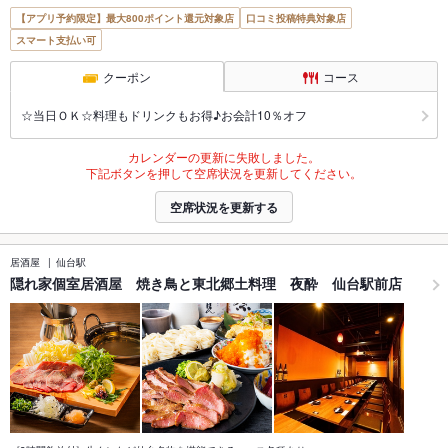
【アプリ予約限定】最大800ポイント還元対象店
口コミ投稿特典対象店
スマート支払い可
クーポン
コース
☆当日ＯＫ☆料理もドリンクもお得♪お会計10％オフ
カレンダーの更新に失敗しました。
下記ボタンを押して空席状況を更新してください。
空席状況を更新する
居酒屋
仙台駅
隠れ家個室居酒屋 焼き鳥と東北郷土料理 夜酔 仙台駅前店