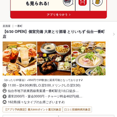
居酒屋
一番町
【6/30 OPEN】個室完備 大衆とり酒場 とりいちず 仙台一番町
店
《ゆったり3H宴会》+550円で3H飲放に延長可能となっております♪
11:00～翌4:00(料理L.O.翌3:00,ドリンクL.O.翌3:30)
仙台市地下鉄東西線青葉通一番町駅北1出口徒歩…
通常2000円・宴会3000円・チャージ料金462円(税…
162席(様々なタイプのお席ございます♪)
【アプリ予約限定】最大800ポイント還元対象店
口コミ投稿特典対象店