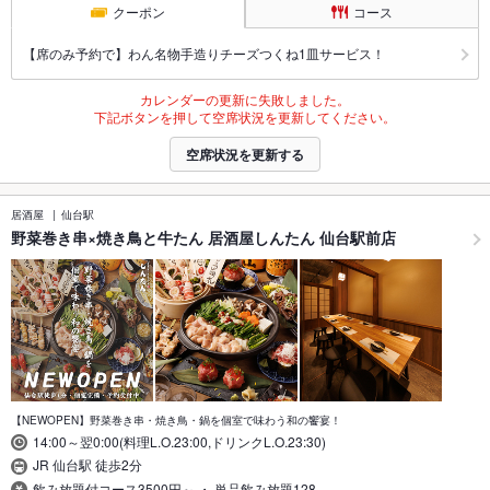
クーポン
コース
【席のみ予約で】わん名物手造りチーズつくね1皿サービス！
カレンダーの更新に失敗しました。
下記ボタンを押して空席状況を更新してください。
空席状況を更新する
居酒屋
仙台駅
野菜巻き串×焼き鳥と牛たん 居酒屋しんたん 仙台駅前店
【NEWOPEN】野菜巻き串・焼き鳥・鍋を個室で味わう和の饗宴！
14:00～翌0:00(料理L.O.23:00,ドリンクL.O.23:30)
JR 仙台駅 徒歩2分
飲み放題付コース3500円～ ・ 単品飲み放題128…