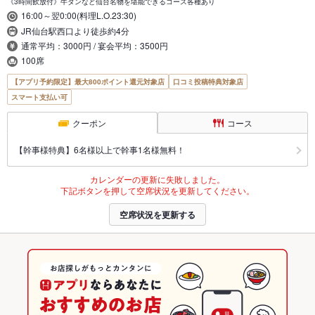
《3時間飲放付》牛タンなど仙台名物を堪能できるコース各種あり
16:00～翌0:00(料理L.O.23:30)
JR仙台駅西口より徒歩約4分
通常平均：3000円 / 宴会平均：3500円
100席
【アプリ予約限定】最大800ポイント還元対象店
口コミ投稿特典対象店
スマート支払い可
クーポン
コース
【幹事様特典】6名様以上で幹事1名様無料！
カレンダーの更新に失敗しました。
下記ボタンを押して空席状況を更新してください。
空席状況を更新する