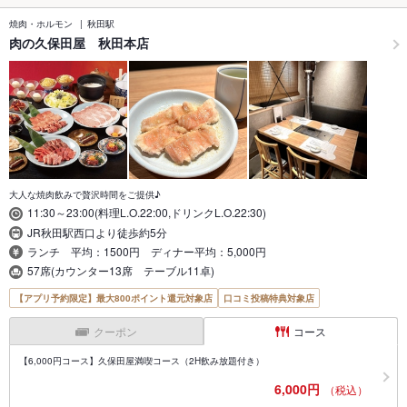
焼肉・ホルモン
秋田駅
肉の久保田屋 秋田本店
大人な焼肉飲みで贅沢時間をご提供♪
11:30～23:00(料理L.O.22:00,ドリンクL.O.22:30)
JR秋田駅西口より徒歩約5分
ランチ 平均：1500円 ディナー平均：5,000円
57席(カウンター13席 テーブル11卓)
【アプリ予約限定】最大800ポイント還元対象店
口コミ投稿特典対象店
クーポン
コース
【6,000円コース】久保田屋満喫コース（2H飲み放題付き）
6,000円
（税込）