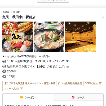
居酒屋
秋田駅
魚民 秋田東口駅前店
★ゆったりお得★WEB予約限定コース受付中
16:00～翌0:00(料理L.O.23:30,ドリンクL.O.23:30)
秋田駅東口を出てすぐ【魚民】の看板がございま…
2500円
109席
【アプリ予約限定】最大800ポイント還元対象店
口コミ投稿特典対象店
COIN+支払い可
スマート支払い可
クーポン
コース