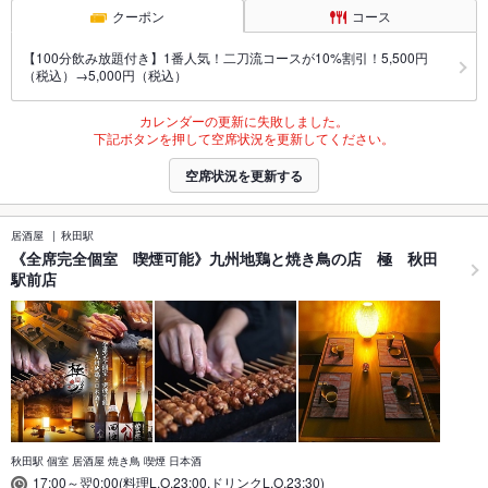
クーポン
コース
【100分飲み放題付き】1番人気！二刀流コースが10%割引！5,500円
（税込）→5,000円（税込）
カレンダーの更新に失敗しました。
下記ボタンを押して空席状況を更新してください。
空席状況を更新する
居酒屋
秋田駅
《全席完全個室 喫煙可能》九州地鶏と焼き鳥の店 極 秋田
駅前店
秋田駅 個室 居酒屋 焼き鳥 喫煙 日本酒
17:00～翌0:00(料理L.O.23:00,ドリンクL.O.23:30)