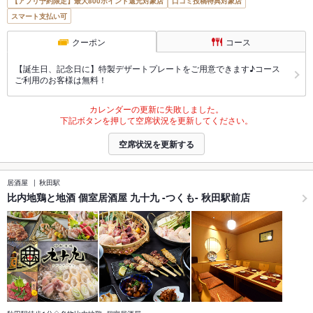
【アプリ予約限定】最大800ポイント還元対象店
口コミ投稿特典対象店
スマート支払い可
クーポン
コース
【誕生日、記念日に】特製デザートプレートをご用意できます♪コース
ご利用のお客様は無料！
カレンダーの更新に失敗しました。
下記ボタンを押して空席状況を更新してください。
空席状況を更新する
居酒屋
秋田駅
比内地鶏と地酒 個室居酒屋 九十九 -つくも- 秋田駅前店