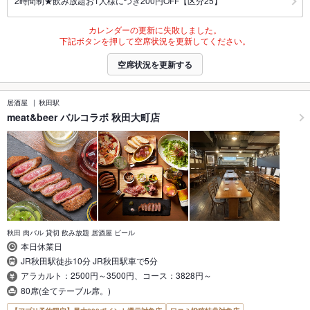
2時間制★飲み放題お1人様につき200円OFF【区分25】
カレンダーの更新に失敗しました。
下記ボタンを押して空席状況を更新してください。
空席状況を更新する
居酒屋
秋田駅
meat&beer バルコラボ 秋田大町店
秋田 肉バル 貸切 飲み放題 居酒屋 ビール
本日休業日
JR秋田駅徒歩10分 JR秋田駅車で5分
アラカルト：2500円～3500円、コース：3828円～
80席(全てテーブル席。)