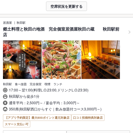
空席状況を更新する
居酒屋
秋田駅
郷土料理と秋田の地酒 完全個室居酒屋秋田の蔵 秋田駅前
店
秋田駅 食べ放題 完全個室 喫煙 ランチ
17:00～翌1:00(料理L.O.23:00,ドリンクL.O.23:30)
秋田駅から徒歩1分
通常平均：2,500円～ / 宴会平均：3,000円～
350席(秋田駅西口からすぐ｜飲み放題付コース3,000円～)
【アプリ予約限定】最大800ポイント還元対象店
口コミ投稿特典対象店
スマート支払い可