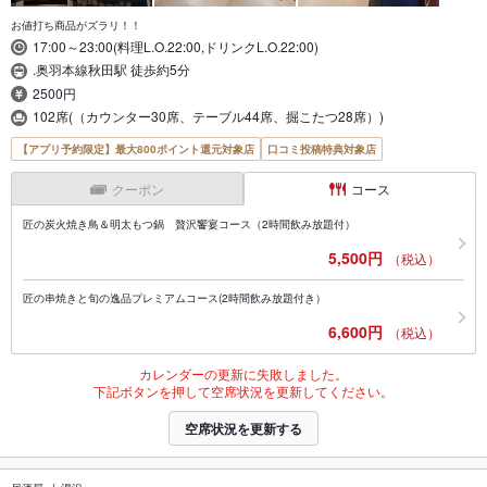
お値打ち商品がズラリ！！
17:00～23:00(料理L.O.22:00,ドリンクL.O.22:00)
.奥羽本線秋田駅 徒歩約5分
2500円
102席(（カウンター30席、テーブル44席、掘こたつ28席）)
【アプリ予約限定】最大800ポイント還元対象店
口コミ投稿特典対象店
クーポン
コース
匠の炭火焼き鳥＆明太もつ鍋 贅沢饗宴コース（2時間飲み放題付）
5,500円
（税込）
匠の串焼きと旬の逸品プレミアムコース(2時間飲み放題付き）
6,600円
（税込）
カレンダーの更新に失敗しました。
下記ボタンを押して空席状況を更新してください。
空席状況を更新する