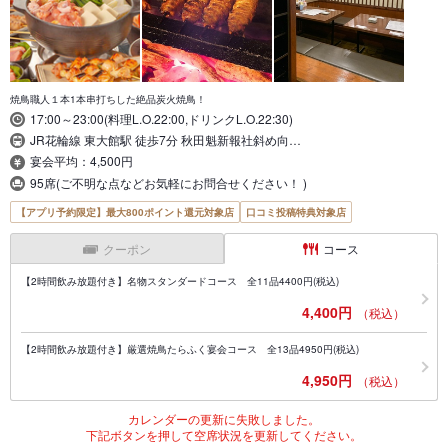
焼鳥職人１本1本串打ちした絶品炭火焼鳥！
17:00～23:00(料理L.O.22:00,ドリンクL.O.22:30)
JR花輪線 東大館駅 徒歩7分 秋田魁新報社斜め向…
宴会平均：4,500円
95席(ご不明な点などお気軽にお問合せください！ )
【アプリ予約限定】最大800ポイント還元対象店
口コミ投稿特典対象店
クーポン
コース
【2時間飲み放題付き】名物スタンダードコース 全11品4400円(税込)
4,400円
（税込）
【2時間飲み放題付き】厳選焼鳥たらふく宴会コース 全13品4950円(税込)
4,950円
（税込）
カレンダーの更新に失敗しました。
下記ボタンを押して空席状況を更新してください。