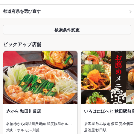
都道府県を選び直す
検索条件変更
ピックアップ店舗
赤から 秋田川反店
いろはにほへと 秋田駅前
名物赤から鍋◎川反焼肉 鮮度抜群ホル…
居酒屋 飲み放題 個室 完全個室
焼肉・ホルモン/川反
居酒屋/秋田駅