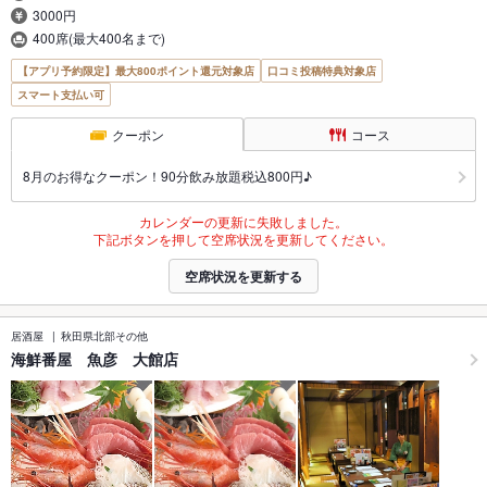
3000円
400席(最大400名まで)
【アプリ予約限定】最大800ポイント還元対象店
口コミ投稿特典対象店
スマート支払い可
クーポン
コース
8月のお得なクーポン！90分飲み放題税込800円♪
カレンダーの更新に失敗しました。
下記ボタンを押して空席状況を更新してください。
空席状況を更新する
居酒屋
秋田県北部その他
海鮮番屋 魚彦 大館店