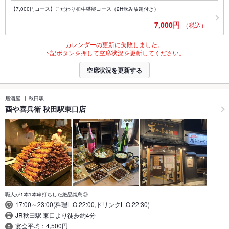
【7,000円コース】こだわり和牛堪能コース（2H飲み放題付き）
7,000円
（税込）
カレンダーの更新に失敗しました。
下記ボタンを押して空席状況を更新してください。
空席状況を更新する
居酒屋
秋田駅
酉や喜兵衛 秋田駅東口店
職人が1本1本串打ちした絶品焼鳥◎
17:00～23:00(料理L.O.22:00,ドリンクL.O.22:30)
JR秋田駅 東口より徒歩約4分
宴会平均：4,500円