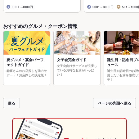
3001～4000円
2001～3000円
501～100
おすすめのグルメ・クーポン情報
夏グルメ・宴会パーフ
女子会完全ガイド
誕生日・記念日プ
ェクトガイド
ュース
女子会向けサービスが充実し
ているお得なお店がいっぱ
幹事さんのお店探しを強力サ
誕生日や記念日のお祝
い！
ポート！お店探しの決定版！
用したいお店を徹底リ
チ！
戻る
ページの先頭へ戻る