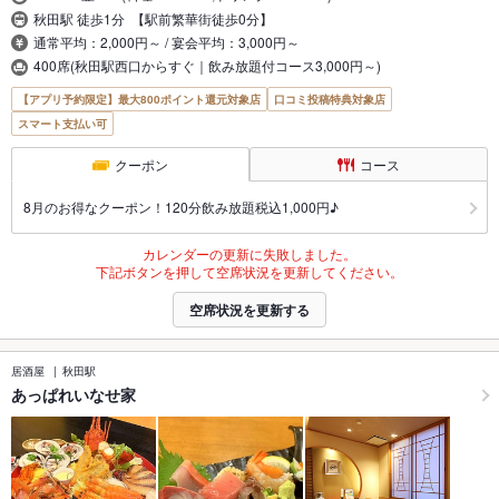
秋田駅 徒歩1分 【駅前繁華街徒歩0分】
通常平均：2,000円～ / 宴会平均：3,000円～
400席(秋田駅西口からすぐ｜飲み放題付コース3,000円～)
【アプリ予約限定】最大800ポイント還元対象店
口コミ投稿特典対象店
スマート支払い可
クーポン
コース
8月のお得なクーポン！120分飲み放題税込1,000円♪
カレンダーの更新に失敗しました。
下記ボタンを押して空席状況を更新してください。
空席状況を更新する
居酒屋
秋田駅
あっぱれいなせ家