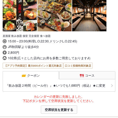
居酒屋 飲み放題 個室 完全個室 食べ放題
15:00～23:00(料理L.O.22:30,ドリンクL.O.22:45)
JR秋田駅より徒歩4分
2,800円
102席(広々とした店内にお席を多数ご用意しております♪)
【アプリ予約限定】最大800ポイント還元対象店
口コミ投稿特典対象店
クーポン
コース
『飲み放題２時間（ビール付）』★いつでも1,680円（税込）★に変更
カレンダーの更新に失敗しました。
下記ボタンを押して空席状況を更新してください。
空席状況を更新する