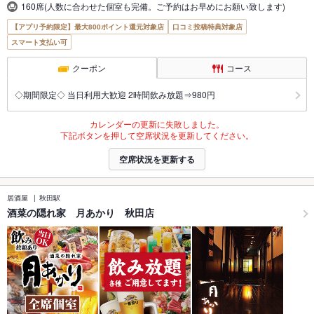
160席(人数に合わせた個室も完備。ご予約はお早めにお願い致します)
【アプリ予約限定】最大800ポイント還元対象店
口コミ投稿特典対象店
スマート支払い可
クーポン
コース
◇期間限定◇ 当日利用大歓迎 2時間飲み放題⇒980円
カレンダーの更新に失敗しました。
下記ボタンを押して空席状況を更新してください。
空席状況を更新する
居酒屋
秋田駅
酒菜の隠れ家 月あかり 秋田店