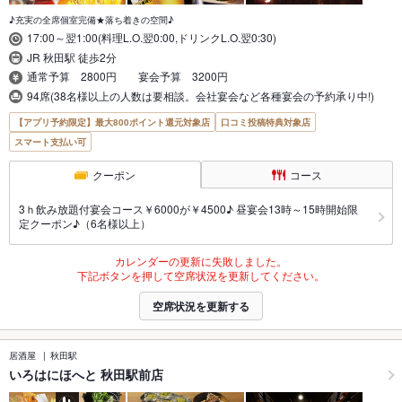
♪充実の全席個室完備★落ち着きの空間♪
17:00～翌1:00(料理L.O.翌0:00,ドリンクL.O.翌0:30)
JR 秋田駅 徒歩2分
通常予算 2800円 宴会予算 3200円
94席(38名様以上の人数は要相談。会社宴会など各種宴会の予約承り中!)
【アプリ予約限定】最大800ポイント還元対象店
口コミ投稿特典対象店
スマート支払い可
クーポン
コース
3ｈ飲み放題付宴会コース￥6000が￥4500♪ 昼宴会13時～15時開始限
定クーポン♪（6名様以上）
カレンダーの更新に失敗しました。
下記ボタンを押して空席状況を更新してください。
空席状況を更新する
居酒屋
秋田駅
いろはにほへと 秋田駅前店