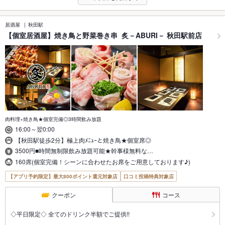
居酒屋
秋田駅
【個室居酒屋】焼き鳥と野菜巻き串 炙－ABURI－ 秋田駅前店
肉料理×焼き鳥★個室完備◎3時間飲み放題
16:00～翌0:00
【秋田駅徒歩2分】極上肉ﾒﾆｭｰと焼き鳥★個室席◎
3500円■時間無制限飲み放題可能★幹事様無料な…
160席(個室完備！シーンに合わせたお席をご用意しております♪)
【アプリ予約限定】最大800ポイント還元対象店
口コミ投稿特典対象店
クーポン
コース
◇平日限定◇ 全てのドリンク半額でご提供!!