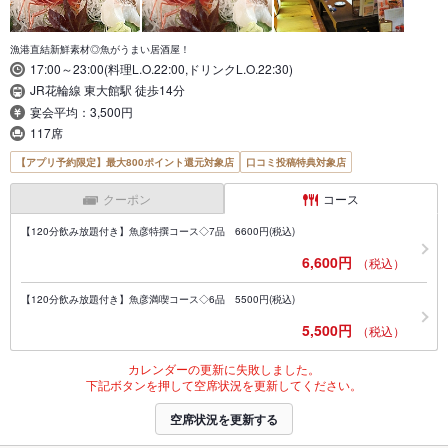
漁港直結新鮮素材◎魚がうまい居酒屋！
17:00～23:00(料理L.O.22:00,ドリンクL.O.22:30)
JR花輪線 東大館駅 徒歩14分
宴会平均：3,500円
117席
【アプリ予約限定】最大800ポイント還元対象店
口コミ投稿特典対象店
クーポン
コース
【120分飲み放題付き】魚彦特撰コース◇7品 6600円(税込)
6,600円
（税込）
【120分飲み放題付き】魚彦満喫コース◇6品 5500円(税込)
5,500円
（税込）
カレンダーの更新に失敗しました。
下記ボタンを押して空席状況を更新してください。
空席状況を更新する