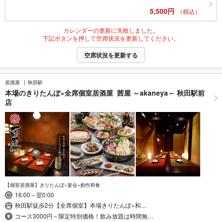
5,500円
（税込）
カレンダーの更新に失敗しました。
下記ボタンを押して空席状況を更新してください。
空席状況を更新する
居酒屋
秋田駅
本場のきりたんぽ×全席個室居酒屋 茜屋 ～akaneya～ 秋田駅前
店
【個室居酒屋】きりたんぽ×宴会×創作和食
16:00～翌0:00
秋田駅徒歩2分【全席個室】本場きりたんぽ×和…
コース3000円～限定特別価格！飲み放題は時間無…