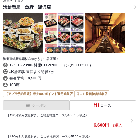
居酒屋
湯沢
海鮮番屋 魚彦 湯沢店
漁港直結新鮮素材◎魚がうまい居酒屋！
17:00～23:00(料理L.O.22:00,ドリンクL.O.22:30)
JR湯沢駅 東口より徒歩7分
宴会平均：3,500円
103席
【アプリ予約限定】最大800ポイント還元対象店
口コミ投稿特典対象店
クーポン
コース
【120分飲み放題付き】ご馳走特選コース◇6600円(税込)
6,600円
（税込）
【120分飲み放題付き】ごちそう満喫コース◇5500円(税込)