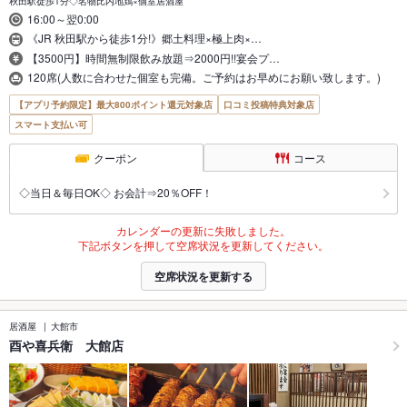
秋田駅徒歩1分◇名物比内地鶏×個室居酒屋
16:00～翌0:00
《JR 秋田駅から徒歩1分!》郷土料理×極上肉×…
【3500円】時間無制限飲み放題⇒2000円!!宴会プ…
120席(人数に合わせた個室も完備。ご予約はお早めにお願い致します。)
【アプリ予約限定】最大800ポイント還元対象店
口コミ投稿特典対象店
スマート支払い可
クーポン
コース
◇当日＆毎日OK◇ お会計⇒20％OFF！
カレンダーの更新に失敗しました。
下記ボタンを押して空席状況を更新してください。
空席状況を更新する
居酒屋
大館市
酉や喜兵衛 大館店