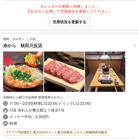
カレンダーの更新に失敗しました。
下記ボタンを押して空席状況を更新してください。
空席状況を更新する
焼肉・ホルモン
川反
赤から 秋田川反店
名物赤から鍋◎川反焼肉 鮮度抜群ホルモン
17:00～23:00(料理L.O.22:00,ドリンクL.O.22:00)
川反 赤れんが郷土館より徒歩1分
ディナー平均：3,300円
80席
【アプリ予約限定】最大800ポイント還元対象店
口コミ投稿特典対象店