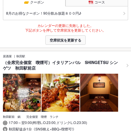
クーポン
コース
8月のお得なクーポン！90分飲み放題８００円♪
カレンダーの更新に失敗しました。
下記ボタンを押して空席状況を更新してください。
空席状況を更新する
居酒屋
秋田駅
（全席完全個室 喫煙可）イタリアンバル SHINGETSU シン
ゲツ 秋田駅前店
秋田駅前 鍋 完全個室 喫煙 ランチ
17:00～翌0:00(料理L.O.23:00,ドリンクL.O.23:30)
秋田駅徒歩1分《SNS映え×BBQ×喫煙可!》