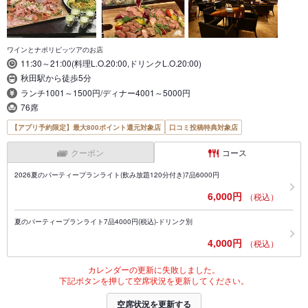
ワインとナポリピッツアのお店
11:30～21:00(料理L.O.20:00,ドリンクL.O.20:00)
秋田駅から徒歩5分
ランチ1001～1500円/ディナー4001～5000円
76席
【アプリ予約限定】最大800ポイント還元対象店
口コミ投稿特典対象店
クーポン
コース
2026夏のパーティープランライト(飲み放題120分付き)7品6000円
6,000円
（税込）
夏のパーティープランライト7品4000円(税込)-ドリンク別
4,000円
（税込）
カレンダーの更新に失敗しました。
下記ボタンを押して空席状況を更新してください。
空席状況を更新する