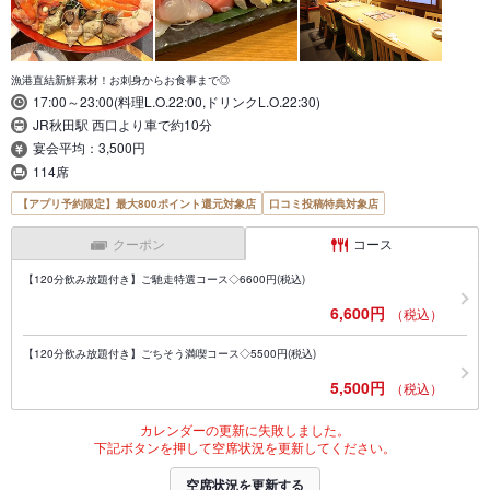
漁港直結新鮮素材！お刺身からお食事まで◎
17:00～23:00(料理L.O.22:00,ドリンクL.O.22:30)
JR秋田駅 西口より車で約10分
宴会平均：3,500円
114席
【アプリ予約限定】最大800ポイント還元対象店
口コミ投稿特典対象店
クーポン
コース
【120分飲み放題付き】ご馳走特選コース◇6600円(税込)
6,600円
（税込）
【120分飲み放題付き】ごちそう満喫コース◇5500円(税込)
5,500円
（税込）
カレンダーの更新に失敗しました。
下記ボタンを押して空席状況を更新してください。
空席状況を更新する