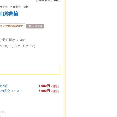
女子会 各種宴会 貸切
富山総曲輪
コミ投稿特典対象店
/荒町駅から138m
:30,ドリンクL.O.21:30)
5分前）
1,980円
（税込）
んの宴会コース！
6,600円
（税込）
さい。