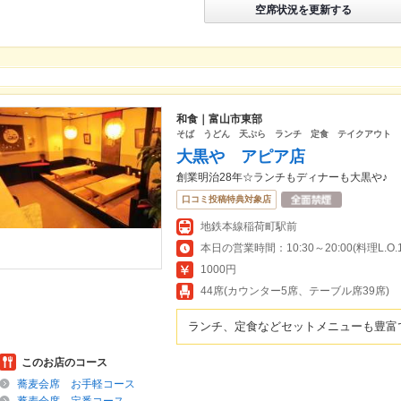
空席状況を更新する
和食｜富山市東部
そば うどん 天ぷら ランチ 定食 テイクアウト
大黒や アピア店
創業明治28年☆ランチもディナーも大黒や♪
口コミ投稿特典対象店
地鉄本線稲荷町駅前
本日の営業時間：10:30～20:00(料理L.O.19
1000円
44席(カウンター5席、テーブル席39席)
ランチ、定食などセットメニューも豊富
このお店のコース
蕎麦会席 お手軽コース