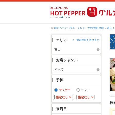
前のページへ戻る
グルメ・予約情報 全国
富山
エリア
都道府県を選び直す
富山
お店ジャンル
すべて
予算
ディナー
ランチ
～
検
来店日