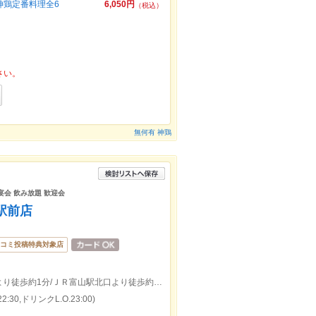
ど神鶏定番料理全6
6,050円
（税込）
さい。
無何有 神鶏
 宴会 飲み放題 歓迎会
山駅前店
コミ投稿特典対象店
富山地鉄市内線電鉄富山駅・エスタ前駅より徒歩約1分/ＪＲ富山駅北口より徒歩約1分
:30,ドリンクL.O.23:00)