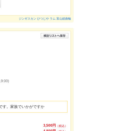
ジンギスカン ひつじや ラム 富山総曲輪
:00)
です。家族でいかがですか
3,500円
（税込）