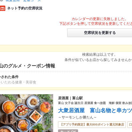
蕎麦会席 定番コース
ネット予約の空席状況
カレンダーの更新に失敗しました。
下記ボタンを押して空席状況を更新してくだ
空席状況を更新する
検索結果は以上です。
条件が似ているお店から探してみませんか
山のグルメ・クーポン情報
外された条件
をいたわる健康・美容食
居酒屋｜富山駅
富山 女子会 誕生日 居酒屋 食べ放題 海鮮 個室 飲み
大衆居酒屋 富山名物と串カ
～サーモンしか勝たん～
【アプリ予約限定】最大800ポイント還元対象店
口