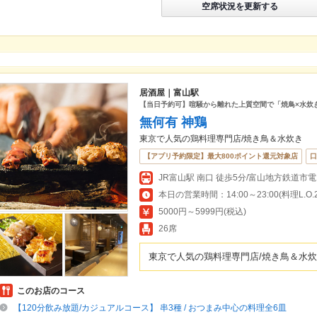
空席状況を更新する
居酒屋｜富山駅
【当日予約可】喧騒から離れた上質空間で「焼鳥×水炊
無何有 神鶏
東京で人気の鶏料理専門店/焼き鳥＆水炊き
【アプリ予約限定】最大800ポイント還元対象店
口
本日の営業時間：14:00～23:00(料理L.O.22
5000円～5999円(税込)
26席
東京で人気の鶏料理専門店/焼き鳥＆水
このお店のコース
【120分飲み放題/カジュアルコース】 串3種 / おつまみ中心の料理全6皿