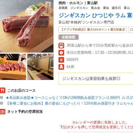
焼肉・ホルモン｜富山駅
居酒屋 ジンギスカン 飲み会 宴会 誕生日 富山 
ジンギスカン ひつじや ラム 
富山初“本格的”ジンギスカン専門店
【アプリ予約限定】最大350ポイント還元対象店
口
JR富山駅から車で10分/荒町駅から徒歩2分
本日の営業時間：17:30～22:00(料理L.O.21
5000円
64席
ジンギスカンは美容効果も抜群◎
このお店のコース
★単品飲み放題★コースじゃなくてOKの2時間飲み放題プラン♪1,980円（L.O.1
【各種ご宴会にお勧め】夏の宴会にもぴったり！120分飲み放題付き ラムちゃ
ネット予約の空席状況
カレンダーの更新に失敗しました。
下記ボタンを押して空席状況を更新してくだ