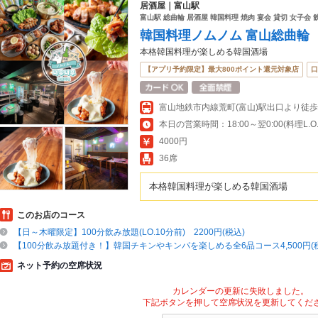
居酒屋｜富山駅
富山駅 総曲輪 居酒屋 韓国料理 焼肉 宴会 貸切 女子会 
韓国料理ノムノム 富山総曲輪
本格韓国料理が楽しめる韓国酒場
【アプリ予約限定】最大800ポイント還元対象店
口
富山地鉄市内線荒町(富山)駅出口より徒歩
本日の営業時間：18:00～翌0:00(料理L.O.23
4000円
36席
本格韓国料理が楽しめる韓国酒場
このお店のコース
【日～木曜限定】100分飲み放題(LO.10分前) 2200円(税込)
【100分飲み放題付き！】韓国チキンやキンパを楽しめる全6品コース4,500円(
ネット予約の空席状況
カレンダーの更新に失敗しました。
下記ボタンを押して空席状況を更新してくだ