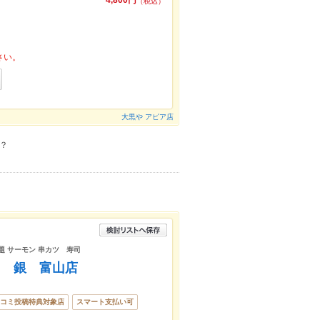
4,800円
（税込）
さい。
大黒や アピア店
？
放題 サーモン 串カツ 寿司
ツ 銀 富山店
コミ投稿特典対象店
スマート支払い可