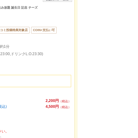
飲み放題 誕生日 記念 チーズ
コミ投稿特典対象店
COIN+支払い可
約1分
:00,ドリンクL.O.23:30)
2,200円
（税込）
税込)
4,500円
（税込）
さい。