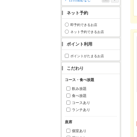
日付指定なし
月
火
水
木
金
土
日
ネット予約
1
2
3
4
5
6
7
8
9
10
11
即予約できるお店
12
13
14
15
16
17
18
ネット予約できるお店
19
20
21
22
23
24
25
ポイント利用
26
27
28
29
30
31
ポイントがたまるお店
こだわり
コース・食べ放題
飲み放題
食べ放題
コースあり
ランチあり
座席
個室あり