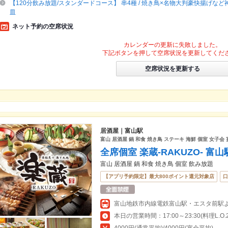
【120分飲み放題/スタンダードコース】 串4種 / 焼き鳥×名物大判豪快揚げな
皿
ネット予約の空席状況
カレンダーの更新に失敗しました。
下記ボタンを押して空席状況を更新してくだ
空席状況を更新する
居酒屋｜富山駅
富山 居酒屋 鍋 和食 焼き鳥 ステーキ 海鮮 個室 女子会
全席個室 楽蔵‐RAKUZO‐ 富
富山 居酒屋 鍋 和食 焼き鳥 個室 飲み放題
【アプリ予約限定】最大800ポイント還元対象店
口
本日の営業時間：17:00～23:30(料理L.O.22