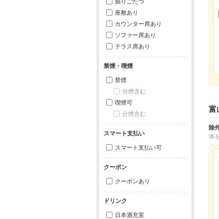
掘りごたつ
座敷あり
カウンター席あり
ソファー席あり
テラス席あり
禁煙・喫煙
禁煙
分煙含む
喫煙可
富
分煙含む
除
スマート支払い
体
スマート支払い可
クーポン
クーポンあり
ドリンク
日本酒充実