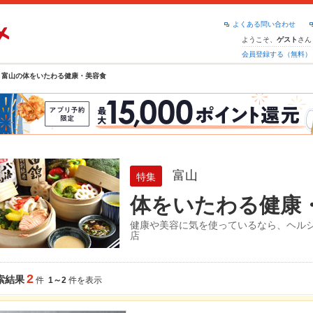
よくある問い合わせ
ようこそ、
さん
ゲスト
会員登録する（無料）
富山の体をいたわる健康・美容食
富山
特集
体をいたわる健康
健康や美容に気を使っているなら、ヘル
店
2
索結果
件
1～2
件を表示