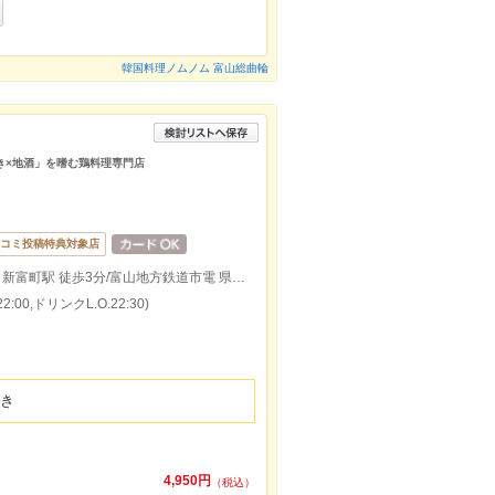
韓国料理ノムノム 富山総曲輪
き×地酒」を嗜む鶏料理専門店
コミ投稿特典対象店
JR富山駅 南口 徒歩5分/富山地方鉄道市電 新富町駅 徒歩3分/富山地方鉄道市電 県庁前駅 徒歩5分/新富町駅から102m
:00,ドリンクL.O.22:30)
炊き
4,950円
（税込）