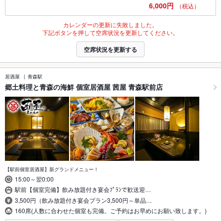
6,000円
（税込）
カレンダーの更新に失敗しました。
下記ボタンを押して空席状況を更新してください。
空席状況を更新する
居酒屋
青森駅
郷土料理と青森の海鮮 個室居酒屋 茜屋 青森駅前店
【駅前個室居酒屋】新グランドメニュー！
15:00～翌0:00
駅前【個室完備】飲み放題付き宴会ﾌﾟﾗﾝで歓送迎…
3,500円（飲み放題付き宴会プラン3,500円～単品…
160席(人数に合わせた個室も完備。ご予約はお早めにお願い致します。)