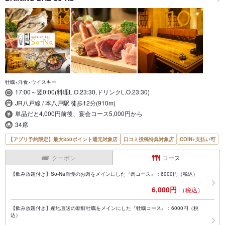
牡蠣×洋食×ウイスキー
17:00～翌0:00(料理L.O.23:30,ドリンクL.O.23:30)
JR八戸線 / 本八戸駅 徒歩12分(910m)
単品だと4,000円前後、宴会コース5,000円から
34席
【アプリ予約限定】最大350ポイント還元対象店
口コミ投稿特典対象店
COIN+支払い可
クーポン
コース
【飲み放題付き】So-Na自慢のお肉をメインにした『肉コース』：6000円（税込）
6,000円
（税込）
【飲み放題付き】産地直送の新鮮牡蠣をメインにした『牡蠣コース』：6000円（税
込）