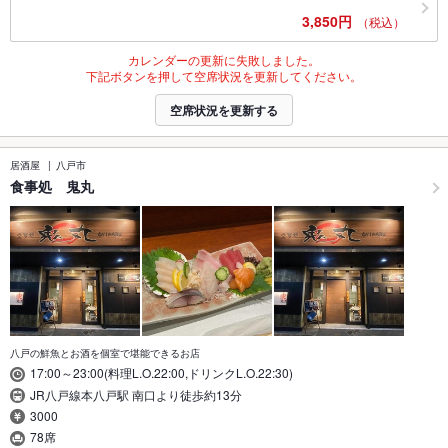
3,850円
（税込）
カレンダーの更新に失敗しました。
下記ボタンを押して空席状況を更新してください。
空席状況を更新する
居酒屋
八戸市
食事処 鬼丸
八戸の鮮魚とお酒を個室で堪能できるお店
17:00～23:00(料理L.O.22:00,ドリンクL.O.22:30)
JR八戸線本八戸駅 南口より徒歩約13分
3000
78席