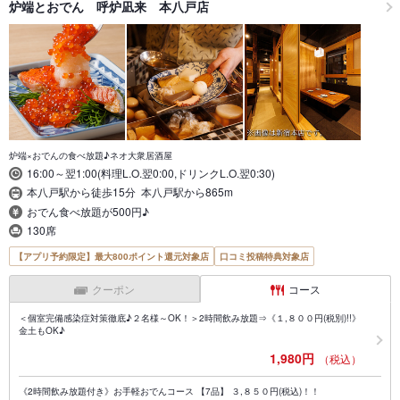
炉端とおでん 呼炉凪来 本八戸店
炉端×おでんの食べ放題♪ネオ大衆居酒屋
16:00～翌1:00(料理L.O.翌0:00,ドリンクL.O.翌0:30)
本八戸駅から徒歩15分 本八戸駅から865m
おでん食べ放題が500円♪
130席
【アプリ予約限定】最大800ポイント還元対象店
口コミ投稿特典対象店
クーポン
コース
＜個室完備感染症対策徹底♪２名様～OK！＞2時間飲み放題⇒《１,８００円(税別)!!》
金土もOK♪
1,980円
（税込）
《2時間飲み放題付き》お手軽おでんコース 【7品】 ３,８５０円(税込)！！