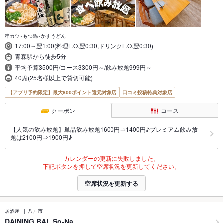
串カツ×もつ鍋×かすうどん
17:00～翌1:00(料理L.O.翌0:30,ドリンクL.O.翌0:30)
青森駅から徒歩5分
平均予算3500円/コース3300円～/飲み放題999円～
40席(25名様以上で貸切可能)
【アプリ予約限定】最大800ポイント還元対象店
口コミ投稿特典対象店
クーポン
コース
【人気の飲み放題】単品飲み放題1600円⇒1400円♪プレミアム飲み放
題は2100円⇒1900円♪
カレンダーの更新に失敗しました。
下記ボタンを押して空席状況を更新してください。
空席状況を更新する
居酒屋
八戸市
DAINING BAL So-Na