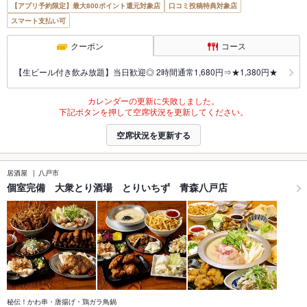
【アプリ予約限定】最大800ポイント還元対象店
口コミ投稿特典対象店
スマート支払い可
クーポン
コース
【生ビール付き飲み放題】当日歓迎◎ 2時間通常1,680円⇒★1,380円★
カレンダーの更新に失敗しました。
下記ボタンを押して空席状況を更新してください。
空席状況を更新する
居酒屋
八戸市
個室完備 大衆とり酒場 とりいちず 青森八戸店
秘伝！かわ串・唐揚げ・鶏ガラ鳥鍋