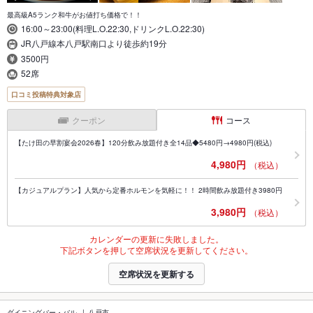
最高級A5ランク和牛がお値打ち価格で！！
16:00～23:00(料理L.O.22:30,ドリンクL.O.22:30)
JR八戸線本八戸駅南口より徒歩約19分
3500円
52席
口コミ投稿特典対象店
クーポン
コース
【たけ田の早割宴会2026春】120分飲み放題付き全14品◆5480円→4980円(税込)
4,980円
（税込）
【カジュアルプラン】人気から定番ホルモンを気軽に！！ 2時間飲み放題付き3980円
3,980円
（税込）
カレンダーの更新に失敗しました。
下記ボタンを押して空席状況を更新してください。
空席状況を更新する
ダイニングバー・バル
八戸市