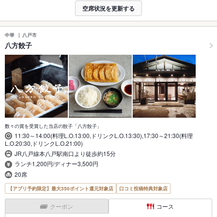
空席状況を更新する
中華
八戸市
八方餃子
数々の賞を受賞した当店の餃子「八方餃子」
11:30～14:00(料理L.O.13:00,ドリンクL.O.13:30),17:30～21:30(料理
L.O.20:30,ドリンクL.O.21:00)
JR八戸線本八戸駅南口より徒歩約15分
ランチ1,200円/ディナー3,500円
20席
【アプリ予約限定】最大350ポイント還元対象店
口コミ投稿特典対象店
クーポン
コース