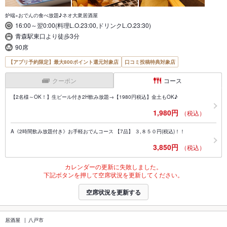
炉端×おでんの食べ放題♪ネオ大衆居酒屋
16:00～翌0:00(料理L.O.23:00,ドリンクL.O.23:30)
青森駅東口より徒歩3分
90席
【アプリ予約限定】最大800ポイント還元対象店
口コミ投稿特典対象店
クーポン
コース
【2名様～OK！】生ビール付き2H飲み放題→【1980円税込】金土もOK♪
1,980円
（税込）
A《2時間飲み放題付き》お手軽おでんコース 【7品】 ３,８５０円(税込)！！
3,850円
（税込）
カレンダーの更新に失敗しました。
下記ボタンを押して空席状況を更新してください。
空席状況を更新する
居酒屋
八戸市