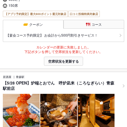
150席
【アプリ予約限定】最大800ポイント還元対象店
口コミ投稿特典対象店
クーポン
コース
【宴会コース予約限定】 お会計から500円割引きサービス！
カレンダーの更新に失敗しました。
下記ボタンを押して空席状況を更新してください。
空席状況を更新する
居酒屋
青森駅
【5/28 OPEN】炉端とおでん 呼炉凪来（ころなぎらい）青森
駅前店