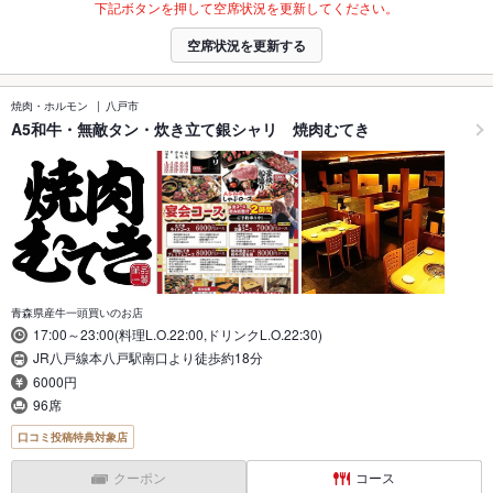
下記ボタンを押して空席状況を更新してください。
空席状況を更新する
焼肉・ホルモン
八戸市
A5和牛・無敵タン・炊き立て銀シャリ 焼肉むてき
青森県産牛一頭買いのお店
17:00～23:00(料理L.O.22:00,ドリンクL.O.22:30)
JR八戸線本八戸駅南口より徒歩約18分
6000円
96席
口コミ投稿特典対象店
クーポン
コース