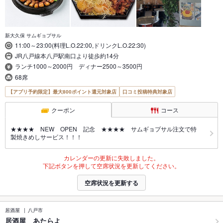
新大久保 サムギョプサル
11:00～23:00(料理L.O.22:00,ドリンクL.O.22:30)
JR八戸線本八戸駅南口より徒歩約14分
ランチ1000～2000円 ディナー2500～3500円
68席
【アプリ予約限定】最大800ポイント還元対象店
口コミ投稿特典対象店
クーポン
コース
★★★★ NEW OPEN 記念 ★★★★ サムギョプサル注文で特
製焼きめしサービス！！！
カレンダーの更新に失敗しました。
下記ボタンを押して空席状況を更新してください。
空席状況を更新する
居酒屋
八戸市
居酒屋 あたらよ