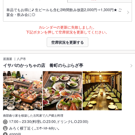
単品でもお得に♪ 生ビールも含む2時間飲み放題2,000円⇒1,300円★ ご
宴会・飲み会に◎
カレンダーの更新に失敗しました。
下記ボタンを押して空席状況を更新してください。
空席状況を更新する
居酒屋
八戸市
イサバのかっちゃの店 肴町のらぷらざ亭
南部曲り家を移築した古民家で八戸郷土料理
17:00～23:30(料理L.O.23:00,ドリンクL.O.23:00)
みろく横丁近く｡ｺﾝｻｰﾄﾎｰﾙ向い｡
4000円