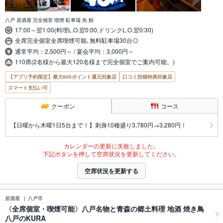
八戸 居酒屋 完全個室 喫煙 駐車場 魚 鯖
17:00～翌1:00(料理L.O.翌0:00,ドリンクL.O.翌0:30)
全席完全個室全席喫煙可能､無料駐車場30台◎
通常平均：2,500円～ / 宴会平均：3,000円～
110席(2名様から最大120名様まで完全個室でご案内可能。)
【アプリ予約限定】最大800ポイント還元対象店
口コミ投稿特典対象店
スマート支払い可
クーポン
コース
【日曜から木曜1日5台まで！】刺身10種盛り3,780円→3,280円！
カレンダーの更新に失敗しました。
下記ボタンを押して空席状況を更新してください。
空席状況を更新する
居酒屋
八戸市
〈全席個室・喫煙可能〉八戸名物と青森の郷土料理 地酒 焼き鳥
八戸のKURA