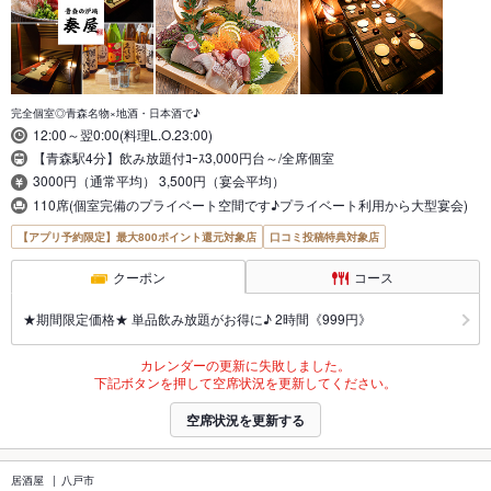
完全個室◎青森名物×地酒・日本酒で♪
12:00～翌0:00(料理L.O.23:00)
【青森駅4分】飲み放題付ｺｰｽ3,000円台～/全席個室
3000円（通常平均） 3,500円（宴会平均）
110席(個室完備のプライベート空間です♪プライベート利用から大型宴会)
【アプリ予約限定】最大800ポイント還元対象店
口コミ投稿特典対象店
クーポン
コース
★期間限定価格★ 単品飲み放題がお得に♪ 2時間《999円》
カレンダーの更新に失敗しました。
下記ボタンを押して空席状況を更新してください。
空席状況を更新する
居酒屋
八戸市