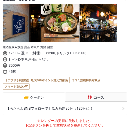
居酒屋飲み放題 宴会 本八戸 海鮮 個室
17:00～翌0:00(料理L.O.23:00,ドリンクL.O.23:00)
ﾄﾞｰﾐｰｲﾝ本八戸様からｽｸﾞ｡
3500円
46席
【アプリ予約限定】最大800ポイント還元対象店
口コミ投稿特典対象店
スマート支払い可
クーポン
コース
【あたらよSNSフォローで】飲み放題90分→120分に！
カレンダーの更新に失敗しました。
下記ボタンを押して空席状況を更新してください。