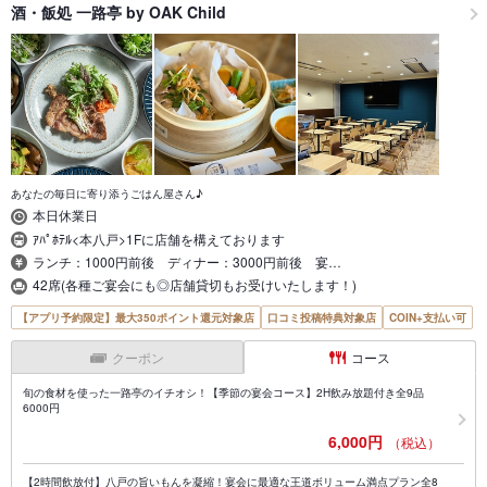
酒・飯処 一路亭 by OAK Child
あなたの毎日に寄り添うごはん屋さん♪
本日休業日
ｱﾊﾟﾎﾃﾙ<本八戸>1Fに店舗を構えております
ランチ：1000円前後 ディナー：3000円前後 宴…
42席(各種ご宴会にも◎店舗貸切もお受けいたします！)
【アプリ予約限定】最大350ポイント還元対象店
口コミ投稿特典対象店
COIN+支払い可
クーポン
コース
旬の食材を使った一路亭のイチオシ！【季節の宴会コース】2H飲み放題付き全9品
6000円
6,000円
（税込）
【2時間飲放付】八戸の旨いもんを凝縮！宴会に最適な王道ボリューム満点プラン全8