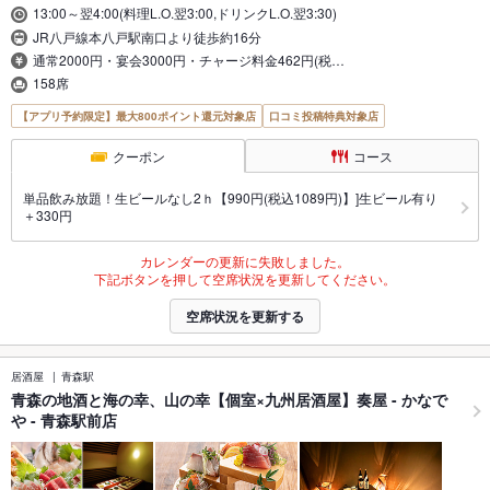
13:00～翌4:00(料理L.O.翌3:00,ドリンクL.O.翌3:30)
JR八戸線本八戸駅南口より徒歩約16分
通常2000円・宴会3000円・チャージ料金462円(税…
158席
【アプリ予約限定】最大800ポイント還元対象店
口コミ投稿特典対象店
クーポン
コース
単品飲み放題！生ビールなし2ｈ【990円(税込1089円)】]生ビール有り
＋330円
カレンダーの更新に失敗しました。
下記ボタンを押して空席状況を更新してください。
空席状況を更新する
居酒屋
青森駅
青森の地酒と海の幸、山の幸【個室×九州居酒屋】奏屋 - かなで
や - 青森駅前店