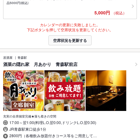
品5000円(税込)
5,000円
（税込）
カレンダーの更新に失敗しました。
下記ボタンを押して空席状況を更新してください。
空席状況を更新する
居酒屋
青森駅
酒菜の隠れ家 月あかり 青森駅前店
充実の全席個室完備★落ち着きの空間
17:00～翌1:00(料理L.O.翌0:00,ドリンクL.O.翌0:30)
JR青森駅東口徒歩1分
2800円（各種飲み放題付きコース等をご用意して…