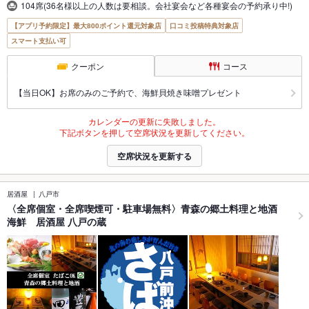
104席(36名様以上の人数は要相談。会社宴会など各種宴会の予約承り中!)
【アプリ予約限定】最大800ポイント還元対象店
口コミ投稿特典対象店
スマート支払い可
クーポン
コース
【当日OK】お席のみのご予約で、海鮮貝焼き味噌プレゼント
カレンダーの更新に失敗しました。
下記ボタンを押して空席状況を更新してください。
空席状況を更新する
居酒屋
八戸市
〈全席個室・全席喫煙可・駐車場無料〉青森の郷土料理と地酒
海鮮 居酒屋 八戸の蔵