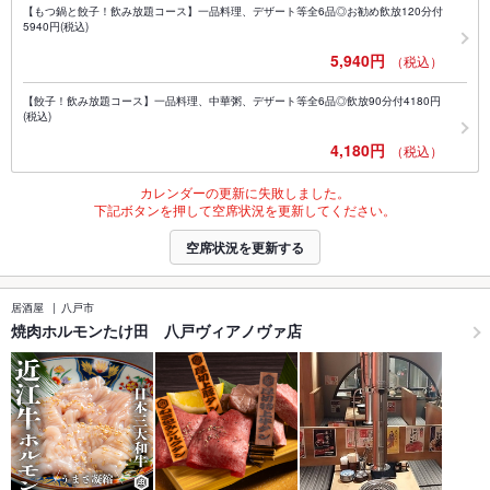
【もつ鍋と餃子！飲み放題コース】一品料理、デザート等全6品◎お勧め飲放120分付
5940円(税込)
5,940円
（税込）
【餃子！飲み放題コース】一品料理、中華粥、デザート等全6品◎飲放90分付4180円
(税込)
4,180円
（税込）
カレンダーの更新に失敗しました。
下記ボタンを押して空席状況を更新してください。
空席状況を更新する
居酒屋
八戸市
焼肉ホルモンたけ田 八戸ヴィアノヴァ店