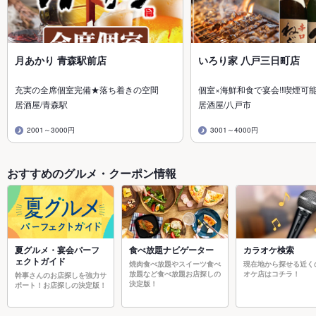
月あかり 青森駅前店
いろり家 八戸三日町店
充実の全席個室完備★落ち着きの空間
個室×海鮮和食で宴会!!喫煙可
居酒屋/青森駅
居酒屋/八戸市
2001～3000円
3001～4000円
おすすめのグルメ・クーポン情報
夏グルメ・宴会パーフ
食べ放題ナビゲーター
カラオケ検索
ェクトガイド
焼肉食べ放題やスイーツ食べ
現在地から探せる近く
放題など食べ放題お店探しの
オケ店はコチラ！
幹事さんのお店探しを強力サ
決定版！
ポート！お店探しの決定版！