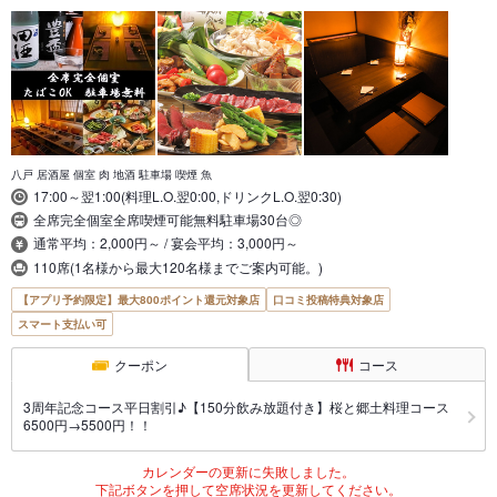
八戸 居酒屋 個室 肉 地酒 駐車場 喫煙 魚
17:00～翌1:00(料理L.O.翌0:00,ドリンクL.O.翌0:30)
全席完全個室全席喫煙可能無料駐車場30台◎
通常平均：2,000円～ / 宴会平均：3,000円～
110席(1名様から最大120名様までご案内可能。)
【アプリ予約限定】最大800ポイント還元対象店
口コミ投稿特典対象店
スマート支払い可
クーポン
コース
3周年記念コース平日割引♪【150分飲み放題付き】桜と郷土料理コース
6500円→5500円！！
カレンダーの更新に失敗しました。
下記ボタンを押して空席状況を更新してください。