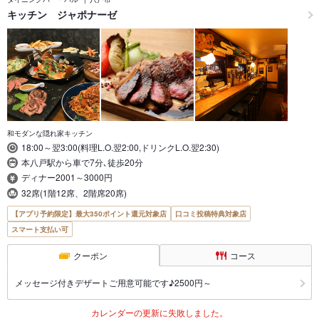
キッチン ジャポナーゼ
和モダンな隠れ家キッチン
18:00～翌3:00(料理L.O.翌2:00,ドリンクL.O.翌2:30)
本八戸駅から車で7分､徒歩20分
ディナー2001～3000円
32席(1階12席、2階席20席)
【アプリ予約限定】最大350ポイント還元対象店
口コミ投稿特典対象店
スマート支払い可
クーポン
コース
メッセージ付きデザートご用意可能です♪2500円～
カレンダーの更新に失敗しました。