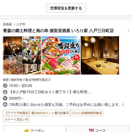
空席状況を更新する
居酒屋
八戸市
青森の郷土料理と海の幸 個室居酒屋 いろり家 八戸三日町店
個室×海鮮和食で宴会!!喫煙可能店◎
15:00～翌0:00
【本八戸駅10分三日町みろく横丁すぐ】郷土料理…
3000円～
136席(人数に合わせた個室も完備。ご予約はお早めにお願い致します。)
【アプリ予約限定】最大800ポイント還元対象店
口コミ投稿特典対象店
スマート支払い可
クーポン
コース