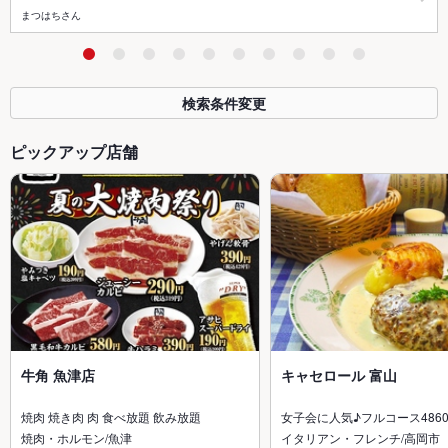
まつはちさん
検索条件変更
ピックアップ店舗
牛角 魚津店
キャセロール 富山
焼肉 焼き肉 肉 食べ放題 飲み放題
女子会に人気♪フルコース486
焼肉・ホルモン/魚津
イタリアン・フレンチ/高岡市