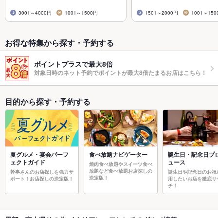
3001～4000円
1001～1500円
1501～2000円
1001～150
お得な特集から探す・予約する
ポイントプラスで最大8倍
対象日時のネット予約でポイントが最大8倍たまるお店はこちら！
目的から探す・予約する
夏グルメ・宴会パーフ
食べ放題ナビゲーター
誕生日・記念日プ
ェクトガイド
ュース
焼肉食べ放題やスイーツ食べ
放題など食べ放題お店探しの
幹事さんのお店探しを強力サ
誕生日や記念日のお祝
決定版！
ポート！お店探しの決定版！
用したいお店を徹底リ
チ！