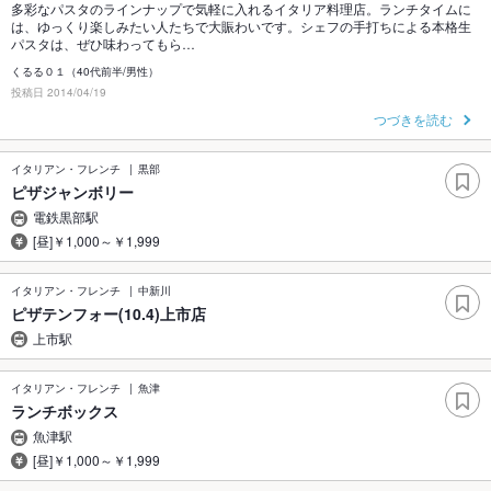
多彩なパスタのラインナップで気軽に入れるイタリア料理店。ランチタイムに
は、ゆっくり楽しみたい人たちで大賑わいです。シェフの手打ちによる本格生
パスタは、ぜひ味わってもら…
くるる０１（40代前半/男性）
投稿日 2014/04/19
つづきを読む
イタリアン・フレンチ
黒部
ピザジャンボリー
電鉄黒部駅
[昼]￥1,000～￥1,999
イタリアン・フレンチ
中新川
ピザテンフォー(10.4)上市店
上市駅
イタリアン・フレンチ
魚津
ランチボックス
魚津駅
[昼]￥1,000～￥1,999