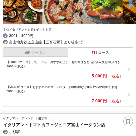
本格イタリアンとお酒を愉しむお店
3001～4000円
富山地方鉄道立山線【五百石駅】より徒歩5分
クーポン
コース
【5000円コース】アヒージョ、おすすめピザ、お肉料理など6品 飲み放題90分付き
5000円(税込)
5,000円
（税込）
【MONTEコース】おすすめのピザ・パスタ、お肉料理など8品 飲み放題90分付き
7000円(税込)
7,000円
（税込）
イタリアン・フレンチ
射水市
イタリアン・トマトカフェジュニア富山イータウン店
小杉駅