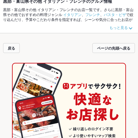
黒部・富山県その他 イタリアン・フレンチのグルメ情報
黒部・富山県その他 イタリアン・フレンチのお店一覧です。さらに黒部・富山
県その他でおすすめの料理ジャンル
イタリアン
、
フレンチ
、
パスタ・ピザ
で絞
り込んだり、予算やこだわり条件を指定すれば、シーンや気分に合ったお店が
サクサク探せます。ホットペッパーグルメなら、お得なクーポンはもちろん、
もっと見る
こだわりメニュー
ピザ
、
パスタ
、
リゾット
や季節のおすすめ料理など、お店の
最新情報をご紹介しているので安心！24時間使える簡単便利なネット予約が使
えるお店も拡大中です。友達どうしの飲み会にも、会社の宴会にも、デートや
パーティーにもお得に便利にホットペッパーグルメをご利用ください。
戻る
ページの先頭へ戻る