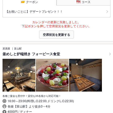
クーポン
コース
【お祝いごとに】デザートプレゼント！！
カレンダーの更新に失敗しました。
下記ボタンを押して空席状況を更新してください。
空席状況を更新する
居酒屋
富山駅
釜めしと炉端焼き フォーピース食堂
各種ご宴会も受付中！貸切も35名様から対応可能！
16:00～23:00(料理L.O.22:00,ドリンクL.O.22:30)
各線【富山駅】より徒歩3～4分
4000円 / ディナー