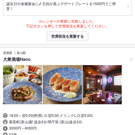
誕生日や各種宴会に♪ 主役が喜ぶデザートプレートを1500円でご用
意！
カレンダーの更新に失敗しました。
下記ボタンを押して空席状況を更新してください。
空席状況を更新する
居酒屋
富山駅
大衆酒場Hano
-
18:00～翌5:00(料理L.O.翌5:00,ドリンクL.O.翌5:00)
新富町(富山)駅 徒歩2分/県庁前 (富山)徒歩3分
3000円～4000円
52席