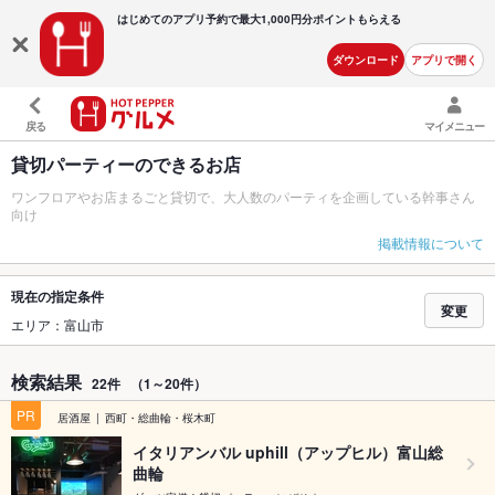
はじめてのアプリ予約で最大
1,000円分ポイントもらえる
ダウンロード
アプリで開く
戻る
マイメニュー
貸切パーティーのできるお店
ワンフロアやお店まるごと貸切で、大人数のパーティを企画している幹事さん
向け
掲載情報について
現在の指定条件
変更
エリア：富山市
検索結果
22件
（1～20件）
PR
居酒屋
西町・総曲輪・桜木町
イタリアンバル uphill（アップヒル）富山総
曲輪