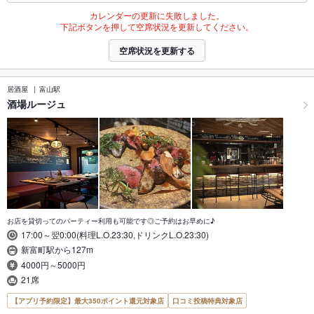
カレンダーの更新に失敗しました。
下記ボタンを押して空席状況を更新してください。
空席状況を更新する
居酒屋
富山駅
酒場ルージュ
お店を貸切ってのパーティー利用も可能です◎ご予約はお早めに♪
17:00～翌0:00(料理L.O.23:30,ドリンクL.O.23:30)
新富町駅から127m
4000円～5000円
21席
【アプリ予約限定】最大350ポイント還元対象店
口コミ投稿特典対象店