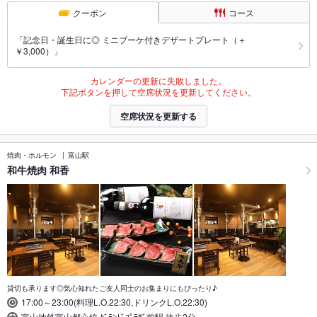
クーポン
コース
「記念日・誕生日に◎ ミニブーケ付きデザートプレート（＋
￥3,000）」
カレンダーの更新に失敗しました。
下記ボタンを押して空席状況を更新してください。
空席状況を更新する
焼肉・ホルモン
富山駅
和牛焼肉 和香
貸切も承ります◎気心知れたご友人同士のお集まりにもぴったり♪
17:00～23:00(料理L.O.22:30,ドリンクL.O.22:30)
富山地鉄富山都心線 ｸﾞﾗﾝﾄﾞﾌﾟﾗｻﾞ前駅 徒歩2分