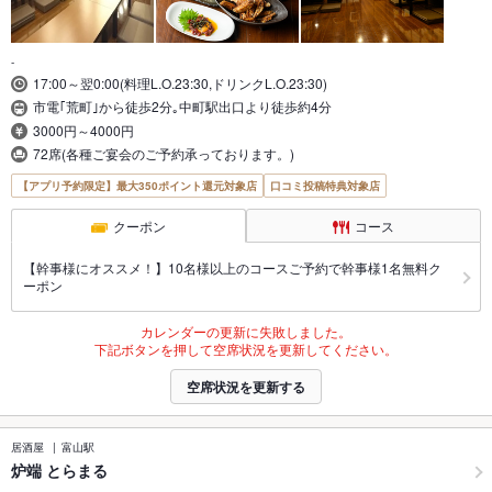
-
17:00～翌0:00(料理L.O.23:30,ドリンクL.O.23:30)
市電｢荒町｣から徒歩2分｡中町駅出口より徒歩約4分
3000円～4000円
72席(各種ご宴会のご予約承っております。)
【アプリ予約限定】最大350ポイント還元対象店
口コミ投稿特典対象店
クーポン
コース
【幹事様にオススメ！】10名様以上のコースご予約で幹事様1名無料ク
ーポン
カレンダーの更新に失敗しました。
下記ボタンを押して空席状況を更新してください。
空席状況を更新する
居酒屋
富山駅
炉端 とらまる