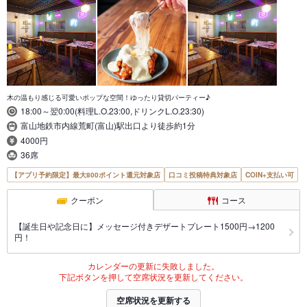
木の温もり感じる可愛いポップな空間！ゆったり貸切パーティー♪
18:00～翌0:00(料理L.O.23:00,ドリンクL.O.23:30)
富山地鉄市内線荒町(富山)駅出口より徒歩約1分
4000円
36席
【アプリ予約限定】最大800ポイント還元対象店
口コミ投稿特典対象店
COIN+支払い可
クーポン
コース
【誕生日や記念日に】メッセージ付きデザートプレート1500円→1200
円！
カレンダーの更新に失敗しました。
下記ボタンを押して空席状況を更新してください。
空席状況を更新する