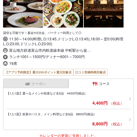
貸切も可能です！宴会や2次会、パーティー利用として◎
11:30～14:00(料理L.O.13:45,ドリンクL.O.13:45),18:00～翌0:00(料理
L.O.23:00,ドリンクL.O.23:00)
富山地方鉄道富山市内軌道線本線 中町駅から徒…
ランチ1001～1500円/ディナー6001～7000円
19席
【アプリ予約限定】最大350ポイント還元対象店
口コミ投稿特典対象店
クーポン
コース
【1人1皿】選べるメインや前菜など全5品 4400円(税込)
4,400円
（税込）
【1人1皿】前菜やパスタ、メイン料理など全6品 8800円(税込)
8,800円
（税込）
カレンダーの更新に失敗しました。