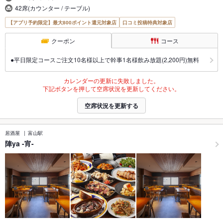
42席(カウンター / テーブル)
【アプリ予約限定】最大800ポイント還元対象店
口コミ投稿特典対象店
クーポン
コース
●平日限定コースご注文10名様以上で幹事1名様飲み放題(2,200円)無料
カレンダーの更新に失敗しました。
下記ボタンを押して空席状況を更新してください。
空席状況を更新する
居酒屋
富山駅
陣ya -宵-