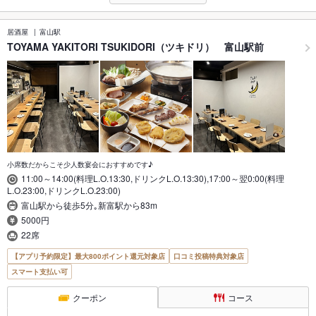
居酒屋
富山駅
TOYAMA YAKITORI TSUKIDORI（ツキドリ） 富山駅前
小席数だからこそ少人数宴会におすすめです♪
11:00～14:00(料理L.O.13:30,ドリンクL.O.13:30),17:00～翌0:00(料理
L.O.23:00,ドリンクL.O.23:00)
富山駅から徒歩5分｡新富駅から83m
5000円
22席
【アプリ予約限定】最大800ポイント還元対象店
口コミ投稿特典対象店
スマート支払い可
クーポン
コース