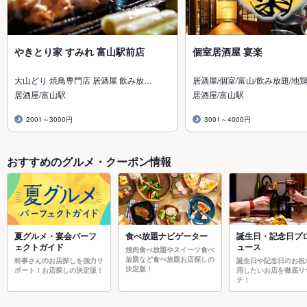
やきとり家 すみれ 富山駅前店
個室居酒屋 宴楽
大山どり 焼鳥専門店 居酒屋 飲み放…
居酒屋/個室/富山/飲み放題/地鶏
居酒屋/富山駅
居酒屋/富山駅
2001～3000円
3001～4000円
おすすめのグルメ・クーポン情報
夏グルメ・宴会パーフ
食べ放題ナビゲーター
誕生日・記念日プ
ェクトガイド
ュース
焼肉食べ放題やスイーツ食べ
放題など食べ放題お店探しの
幹事さんのお店探しを強力サ
誕生日や記念日のお祝
決定版！
ポート！お店探しの決定版！
用したいお店を徹底リ
チ！