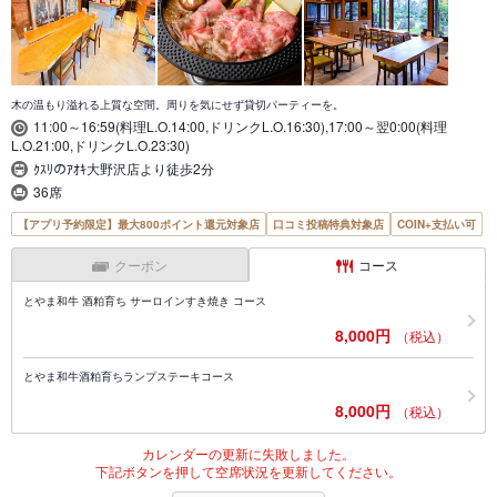
木の温もり溢れる上質な空間。周りを気にせず貸切パーティーを。
11:00～16:59(料理L.O.14:00,ドリンクL.O.16:30),17:00～翌0:00(料理
L.O.21:00,ドリンクL.O.23:30)
ｸｽﾘのｱｵｷ大野沢店より徒歩2分
36席
【アプリ予約限定】最大800ポイント還元対象店
口コミ投稿特典対象店
COIN+支払い可
クーポン
コース
とやま和牛 酒粕育ち サーロインすき焼き コース
8,000円
（税込）
とやま和牛酒粕育ちランプステーキコース
8,000円
（税込）
カレンダーの更新に失敗しました。
下記ボタンを押して空席状況を更新してください。