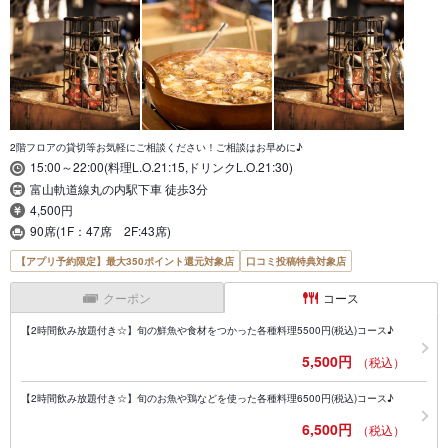
2階フロアの貸切等お気軽にご相談ください！ご相談はお早めに♪
15:00～22:00(料理L.O.21:15,ドリンクL.O.21:30)
富山軌道線丸の内駅下車 徒歩3分
4,500円
90席(1F：47席 2F:43席)
【アプリ予約限定】最大350ポイント還元対象店
口コミ投稿特典対象店
クーポン
コース
【2時間飲み放題付き☆】旬の鮮魚や食材をつかった各種料理5500円(税込)コース♪
5,500円
（税込）
【2時間飲み放題付き☆】旬のお魚や鶏などを使った各種料理6500円(税込)コース♪
6,500円
（税込）