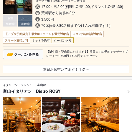
ダーツ完備！貸切パーティーにぜひ☆
17:00～翌2:00(料理L.O.翌1:00,ドリンクL.O.翌1:30)
荒町駅から徒歩約3分
個室
カード
3,500円
禁煙席
喫煙席
70席(※最大80名様まで受け入れ可能です！)
【アプリ予約限定】最大800ポイント還元対象店
口コミ投稿特典対象店
スマート支払い可
ネット予約可
クーポンあり
【誕生日・記念日におすすめ♪】前日までの予約でデザートプ
クーポンを見る
レート⇒1,500円＋500円でメッセージ
本日お席空いてます！
1
名～
イタリアン・フレンチ
富山駅
富山イタリアン Bistro ROSY