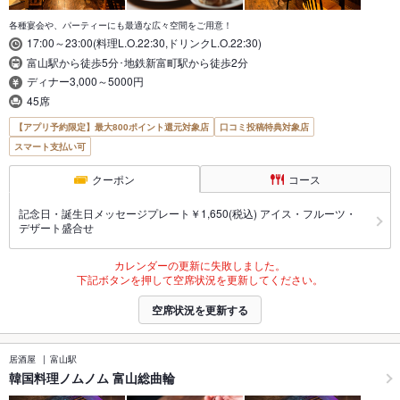
各種宴会や、パーティーにも最適な広々空間をご用意！
17:00～23:00(料理L.O.22:30,ドリンクL.O.22:30)
富山駅から徒歩5分･地鉄新富町駅から徒歩2分
ディナー3,000～5000円
45席
【アプリ予約限定】最大800ポイント還元対象店
口コミ投稿特典対象店
スマート支払い可
クーポン
コース
記念日・誕生日メッセージプレート￥1,650(税込) アイス・フルーツ・
デザート盛合せ
カレンダーの更新に失敗しました。
下記ボタンを押して空席状況を更新してください。
空席状況を更新する
居酒屋
富山駅
韓国料理ノムノム 富山総曲輪