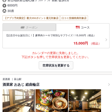
6000円
30席
【アプリ予約限定】最大350ポイント還元対象店
口コミ投稿特典対象店
クーポン
コース
【記念日やお誕生日に！】豪華肉ケーキで特別なサプライズ！15,000円（税込）
15,000円
（税込）
カレンダーの更新に失敗しました。
下記ボタンを押して空席状況を更新してください。
空席状況を更新する
居酒屋
富山駅
酒菜家 おあじ 総曲輪店