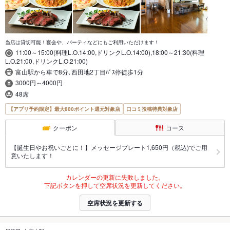
当店は貸切可能！宴会や、パーティなどにもご利用いただけます！
11:00～15:00(料理L.O.14:00,ドリンクL.O.14:00),18:00～21:30(料理
L.O.21:00,ドリンクL.O.21:00)
富山駅から車で8分､西田地2丁目ﾊﾞｽ停徒歩1分
3000円～4000円
48席
【アプリ予約限定】最大800ポイント還元対象店
口コミ投稿特典対象店
クーポン
コース
【誕生日やお祝いごとに！】メッセージプレート1,650円（税込)でご用
意いたします！
カレンダーの更新に失敗しました。
下記ボタンを押して空席状況を更新してください。
空席状況を更新する