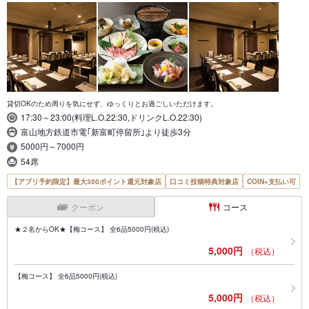
貸切OKのため周りを気にせず、ゆっくりとお過ごしいただけます。
17:30～23:00(料理L.O.22:30,ドリンクL.O.22:30)
富山地方鉄道市電｢新富町停留所｣より徒歩3分
5000円～7000円
54席
【アプリ予約限定】最大350ポイント還元対象店
口コミ投稿特典対象店
COIN+支払い可
クーポン
コース
★２名からOK★【梅コース】 全6品5000円(税込)
5,000円
（税込）
【梅コース】 全6品5000円(税込)
5,000円
（税込）