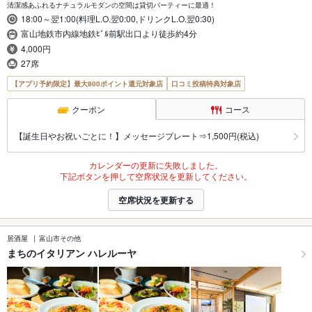
清潔感あふれるナチュラルモダンの空間は貸切パーティーに最適！
18:00～翌1:00(料理L.O.翌0:00,ドリンクL.O.翌0:30)
富山地鉄市内線地鉄ﾋﾞﾙ前駅出口より徒歩約4分
4,000円
27席
【アプリ予約限定】最大800ポイント還元対象店
口コミ投稿特典対象店
クーポン
コース
【誕生日やお祝いごとに！】メッセージプレート⇒1,500円(税込)
カレンダーの更新に失敗しました。
下記ボタンを押して空席状況を更新してください。
空席状況を更新する
居酒屋
富山市その他
まちのイタリアン ハレルーヤ