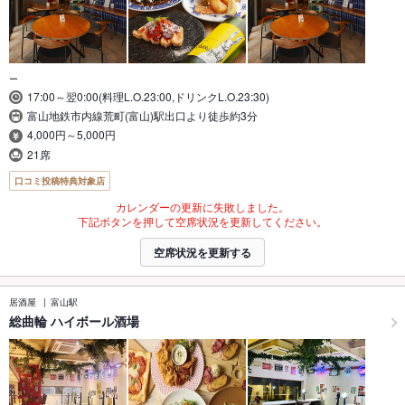
ー
17:00～翌0:00(料理L.O.23:00,ドリンクL.O.23:30)
富山地鉄市内線荒町(富山)駅出口より徒歩約3分
4,000円～5,000円
21席
口コミ投稿特典対象店
カレンダーの更新に失敗しました。
下記ボタンを押して空席状況を更新してください。
空席状況を更新する
居酒屋
富山駅
総曲輪 ハイボール酒場