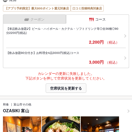
【アプリ予約限定】最大800ポイント還元対象店
口コミ投稿特典対象店
クーポン
コース
【単品飲み放題♪】ビール・ハイボール・カクテル・ソフトドリンク等◎全36種◎90
分2200円(税込)
2,200円
（税込）
【飲み放題90分付き】お料理全4品3000円(税込)コース
3,000円
（税込）
カレンダーの更新に失敗しました。
下記ボタンを押して空席状況を更新してください。
空席状況を更新する
和食
富山市その他
OZASIKI 富山