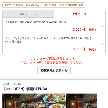
【アプリ予約限定】最大350ポイント還元対象店
口コミ投稿特典対象店
クーポン
コース
【平日限定】お得な120分単品飲み放題 2,000円（税込）
2,000円
（税込）
【かまどをまずはお試し！】お手軽宴会コース＊お料理7品+120分飲み放題付き
5,500円（税込）
5,500円
（税込）
カレンダーの更新に失敗しました。
下記ボタンを押して空席状況を更新してください。
空席状況を更新する
居酒屋
富山駅
【8/10 OPEN】酒場OTENBA