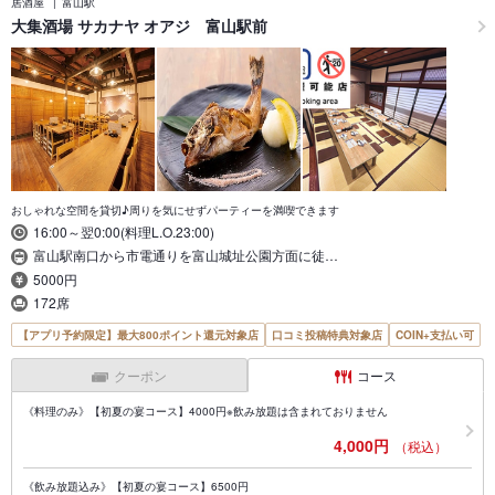
居酒屋
富山駅
大集酒場 サカナヤ オアジ 富山駅前
おしゃれな空間を貸切♪周りを気にせずパーティーを満喫できます
16:00～翌0:00(料理L.O.23:00)
富山駅南口から市電通りを富山城址公園方面に徒…
5000円
172席
【アプリ予約限定】最大800ポイント還元対象店
口コミ投稿特典対象店
COIN+支払い可
クーポン
コース
《料理のみ》【初夏の宴コース】4000円※飲み放題は含まれておりません
4,000円
（税込）
《飲み放題込み》【初夏の宴コース】6500円