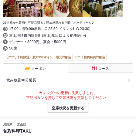
35名様から貸切り可能◎明るく開放感溢れる空間でパーティーを♪
17:00～翌0:00(料理L.O.23:30,ドリンクL.O.23:30)
富山地鉄市内線荒町(富山)駅出口より徒歩約4分
ディナー：3000円、宴会：5000円
56席
【アプリ予約限定】最大350ポイント還元対象店
口コミ投稿特典対象店
クーポン
コース
飲み放題30分延長
カレンダーの更新に失敗しました。
下記ボタンを押して空席状況を更新してください。
空席状況を更新する
居酒屋
富山駅
旬彩料理TAKU