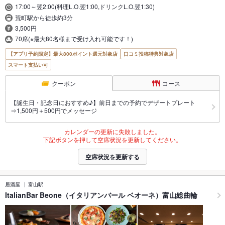
17:00～翌2:00(料理L.O.翌1:00,ドリンクL.O.翌1:30)
荒町駅から徒歩約3分
3,500円
70席(※最大80名様まで受け入れ可能です！)
【アプリ予約限定】最大800ポイント還元対象店
口コミ投稿特典対象店
スマート支払い可
クーポン
コース
【誕生日・記念日におすすめ♪】前日までの予約でデザートプレート
⇒1,500円＋500円でメッセージ
カレンダーの更新に失敗しました。
下記ボタンを押して空席状況を更新してください。
空席状況を更新する
居酒屋
富山駅
ItalianBar Beone（イタリアンバール ベオーネ）富山総曲輪