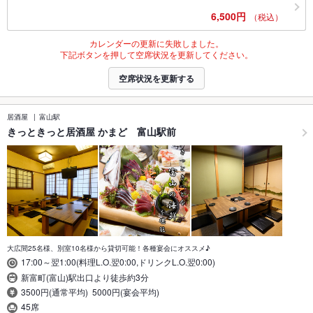
6,500円
（税込）
カレンダーの更新に失敗しました。
下記ボタンを押して空席状況を更新してください。
空席状況を更新する
居酒屋
富山駅
きっときっと居酒屋 かまど 富山駅前
大広間25名様、別室10名様から貸切可能！各種宴会にオススメ♪
17:00～翌1:00(料理L.O.翌0:00,ドリンクL.O.翌0:00)
新富町(富山)駅出口より徒歩約3分
3500円(通常平均) 5000円(宴会平均)
45席