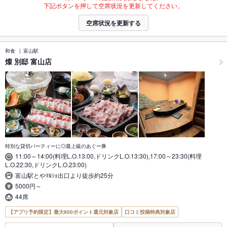
下記ボタンを押して空席状況を更新してください。
空席状況を更新する
和食
富山駅
燦 別邸 富山店
特別な貸切パーティーに◎最上級のあぐー豚
11:00～14:00(料理L.O.13:00,ドリンクL.O.13:30),17:00～23:30(料理
L.O.22:30,ドリンクL.O.23:00)
富山駅とやﾏﾙｼｪ出口より徒歩約25分
5000円～
44席
【アプリ予約限定】最大800ポイント還元対象店
口コミ投稿特典対象店