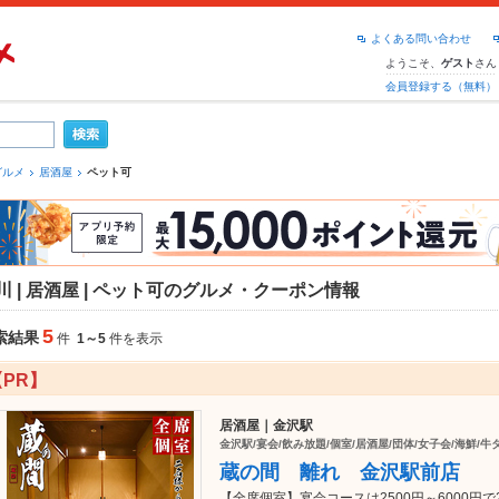
よくある問い合わせ
ようこそ、
さん
ゲスト
会員登録する（無料）
グルメ
居酒屋
ペット可
川 | 居酒屋 | ペット可のグルメ・クーポン情報
5
索結果
件
1～5
件を表示
【PR】
居酒屋｜金沢駅
金沢駅/宴会/飲み放題/個室/居酒屋/団体/女子会/海鮮/
蔵の間 離れ 金沢駅前店
【全席個室】宴会コースは2500円～6000円