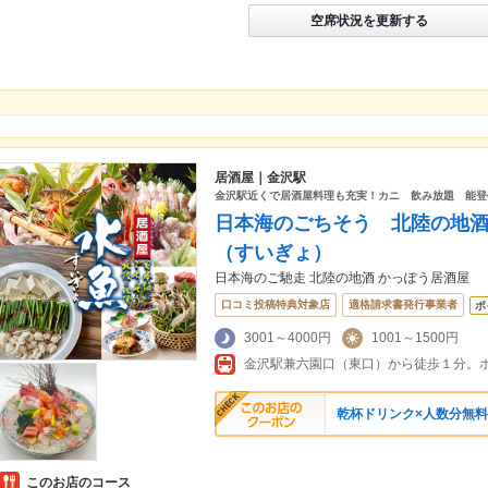
空席状況を更新する
居酒屋｜金沢駅
金沢駅近くで居酒屋料理も充実！カニ 飲み放題 能登
日本海のごちそう 北陸の地
（すいぎょ）
日本海のご馳走 北陸の地酒 かっぽう居酒屋
口コミ投稿特典対象店
適格請求書発行事業者
ポ
3001～4000円
1001～1500円
金沢駅兼六園口（東口）から徒歩１分。
乾杯ドリンク×人数分無料
このお店のコース