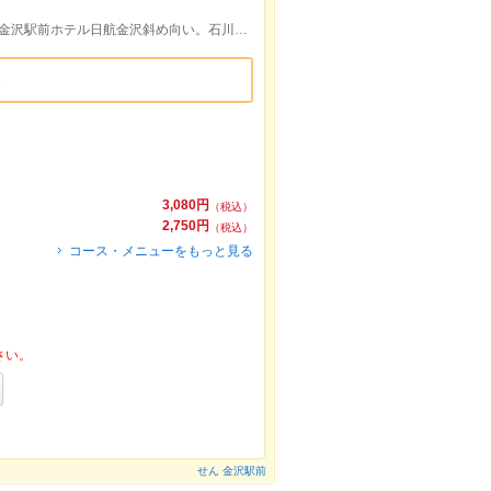
JR金沢駅兼六園口(旧東口)より徒歩5分、金沢駅前ホテル日航金沢斜め向い。石川県立音楽堂斜め向い。
3,080円
（税込）
2,750円
（税込）
コース・メニューをもっと見る
さい。
せん 金沢駅前