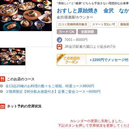
"美味しい"と"健康"どちらも手放さない理想的なお食
おすしと原始焼き 金沢 な
金沢/居酒屋/カウンター
口コミ投稿特典対象店
スマート支払い可
適格請
7001～8000円
JR金沢駅兼六園口より徒歩約7分
＋2200円でメッセージ
このお店のコース
全13品20種のお料理の数々をご堪能。特選コース8800円
２階席限定【90分飲み放題付き】定番ご宴会コース⇒6000円
ネット予約の空席状況
カレンダーの更新に失敗しました。
下記ボタンを押して空席状況を更新してくだ