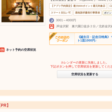
【アプリ予約限定】最大800ポイント還元対象店
口
スマート支払い可
適格請求書発行事業者
ポイン
3001～4000円
JR金沢駅 兼六園口徒歩２分／北鉄金沢
《誕生日・記念日特典》 
ト1皿1000円♪
ネット予約の空席状況
カレンダーの更新に失敗しました。
下記ボタンを押して空席状況を更新してくだ
空席状況を更新する
【PR】