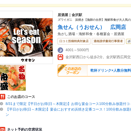
居酒屋｜金沢駅
ズワイガニ 浜焼き【漁師の台所】海鮮和食が大人気の
魚せん（うおせん） 広岡店
魚がし酒場・海鮮和食・各種宴会・居酒屋
口コミ投稿特典対象店
適格請求書発行事業者
ポ
4001～5000円
金沢駅西口から徒歩2分。金沢駅西広岡
乾杯ドリンク×人数分無料
このお店のコース
8/31まで限定【平日がお得(日～木限定)】お得な宴会コース100分飲み放題付
【平日がお得(日～木限定)】宴会におすすめ浜焼き定番コース！100分飲み放
ン
ネット予約の空席状況