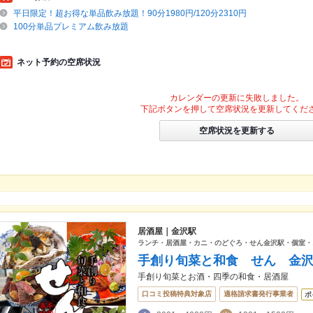
平日限定！超お得な単品飲み放題！90分1980円/120分2310円
100分単品プレミアム飲み放題
ネット予約の空席状況
カレンダーの更新に失敗しました。
下記ボタンを押して空席状況を更新してくだ
空席状況を更新する
居酒屋｜金沢駅
ランチ・居酒屋・カニ・のどぐろ・せん金沢駅・個室・
手創り旬菜と和食 せん 金
手創り旬菜とお酒・四季の和食・居酒屋
口コミ投稿特典対象店
適格請求書発行事業者
ポ