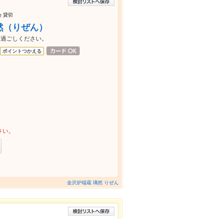
会 貸切
璃然（りぜん）
お過ごしください。
ポイントつかえる
さい。
金沢炉端蔵 璃然 りぜん