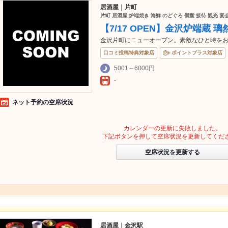
居酒屋｜片町
片町 居酒屋 炉端焼き 海鮮 のどぐろ 個室 接待 観光 宴
【7/17 OPEN】金沢炉端蔵 
金沢片町にニューオープン。素敵なひと時を
口コミ投稿特典対象店
ポイントプラス対象店
5001～6000円
-
ネット予約の空席状況
カレンダーの更新に失敗しました。
下記ボタンを押して空席状況を更新してくだ
空席状況を更新する
居酒屋｜金沢駅