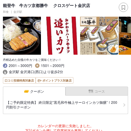
能登牛 牛カツ京都勝牛 クロスゲート金沢店
和食
金沢駅
丹精込めた自慢の牛カツをご賞味ください！
2001～3000円
1501～2000円
金沢駅 金沢港口(西口)より徒歩2分
口コミ投稿特典対象店
ポイントプラス対象店
クーポン
コース
【ご予約限定特典】 終日限定”黒毛和牛極上サーロインカツ御膳”！200
円割引クーポン
カレンダーの更新に失敗しました。
下記ボタンを押して空席状況を更新してください。