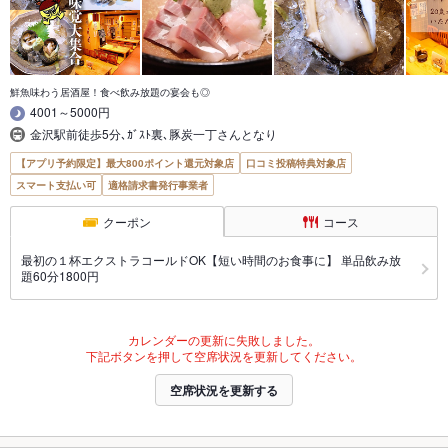
鮮魚味わう居酒屋！食べ飲み放題の宴会も◎
4001～5000円
金沢駅前徒歩5分､ｶﾞｽﾄ裏､豚炭一丁さんとなり
【アプリ予約限定】最大800ポイント還元対象店
口コミ投稿特典対象店
スマート支払い可
適格請求書発行事業者
クーポン
コース
最初の１杯エクストラコールドOK【短い時間のお食事に】 単品飲み放
題60分1800円
カレンダーの更新に失敗しました。
下記ボタンを押して空席状況を更新してください。
空席状況を更新する