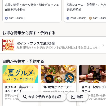
北陸の味覚とホテル宴会・朝食ビュッフェ
多彩なルーム・良音響・こだ
創作料理/小松市
居酒屋/片町
6001～7000円
2001～3000円
1501～200
お得な特集から探す・予約する
ポイントプラスで最大8倍
対象日時のネット予約でポイントが最大8倍たまるお店はこちら！
目的から探す・予約する
夏グルメ・宴会パーフ
食べ放題ナビゲーター
誕生日・記念日プ
ェクトガイド
ュース
焼肉食べ放題やスイーツ食べ
放題など食べ放題お店探しの
幹事さんのお店探しを強力サ
誕生日や記念日のお祝
今すぐ予約できるお店
地図
決定版！
ポート！お店探しの決定版！
用したいお店を徹底リ
チ！