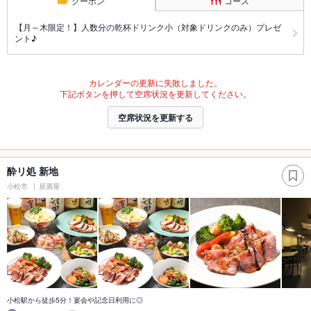
クーポン
コース
【月～木限定！】人数分の乾杯ドリンク小（対象ドリンクのみ）プレゼ
ント♪
カレンダーの更新に失敗しました。
下記ボタンを押して空席状況を更新してください。
空席状況を更新する
酔リ処 新地
小松市
居酒屋
小松駅から徒歩5分！宴会や記念日利用に◎