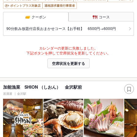
ポイントプラス対象店
適格請求書発行事業者
クーポン
コース
90分飲み放題付店長おまかせコース【お手軽】 6500円→6000円
カレンダーの更新に失敗しました。
下記ボタンを押して空席状況を更新してください。
空席状況を更新する
加能漁菜 SHION （しおん） 金沢駅前
居酒屋
金沢駅