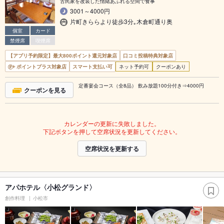
古民家を改装した情緒あふれる空間で食事
3001～4000円
片町きららより徒歩3分｡木倉町通り奥
個室
カード
禁煙席
喫煙席
【アプリ予約限定】最大800ポイント還元対象店
口コミ投稿特典対象店
ポイントプラス対象店
スマート支払い可
ネット予約可
クーポンあり
定番宴会コース（全8品） 飲み放題100分付き⇒4000円
クーポンを見る
カレンダーの更新に失敗しました。
下記ボタンを押して空席状況を更新してください。
空席状況を更新する
アパホテル〈小松グランド〉
創作料理
小松市