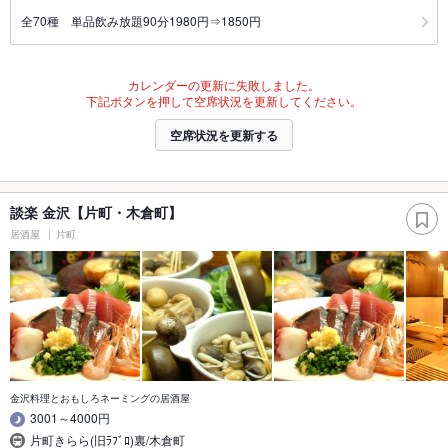
全70種 単品飲み放題90分1980円⇒1850円
カレンダーの更新に失敗しました。
下記ボタンを押して空席状況を更新してください。
空席状況を更新する
談楽 金沢【片町・木倉町】
居酒屋
片町
金沢料理とおもしろネーミングの居酒屋
3001～4000円
片町きらら(旧ﾗﾌﾞﾛ)裏/木倉町