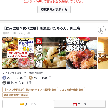
下記ボタンを押して空席状況を更新してください。
空席状況を更新する
【飲み放題＆食べ放題】居酒屋いたちゃん。田上店
居酒屋
田上・もりの里
テイクアウト開始！コース欄に詳細あり
2001～3000円
501～1000円
田上､ﾏｸﾄﾞﾅﾙﾄﾞ裏手
【アプリ予約限定】最大350ポイント還元対象店
口コミ投稿特典対象店
適格請求書発行事業者
クーポン
コース