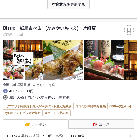
空席状況を更新する
Bistro 紙屋市べゑ (かみやいちべえ) 片町店
居酒屋
片町
金沢 片町 居酒屋 蟹 のどぐろ 海鮮
4001～5000円
犀川大橋手前ﾃﾞｲﾘｰ左折後60m先右側
【アプリ予約限定】最大800ポイント還元対象店
口コミ投稿特典対象店
COIN+支払い可
ポイントプラス対象店
スマート支払い可
クーポン
コース
120 分単品飲み放題2,500円（税込） LO.90分