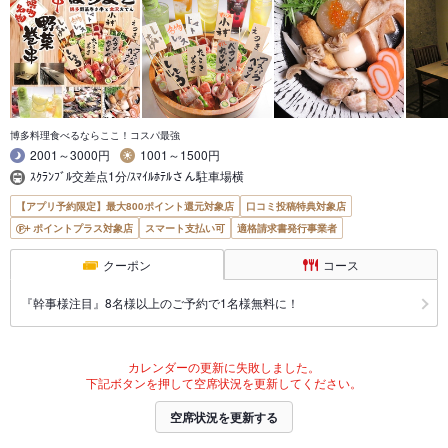
博多料理食べるならここ！コスパ最強
2001～3000円
1001～1500円
ｽｸﾗﾝﾌﾞﾙ交差点1分/ｽﾏｲﾙﾎﾃﾙさん駐車場横
【アプリ予約限定】最大800ポイント還元対象店
口コミ投稿特典対象店
ポイントプラス対象店
スマート支払い可
適格請求書発行事業者
クーポン
コース
『幹事様注目』8名様以上のご予約で1名様無料に！
カレンダーの更新に失敗しました。
下記ボタンを押して空席状況を更新してください。
空席状況を更新する