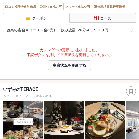
口コミ投稿特典対象店
COIN+支払い可
スマート支払い可
適格請求書発行事業者
クーポン
コース
談楽の宴会Ａコース（全8品）＋飲み放題120分→３９９９円
カレンダーの更新に失敗しました。
下記ボタンを押して空席状況を更新してください。
空席状況を更新する
いずみのTERACE
カフェ・スイーツ
金沢市その他