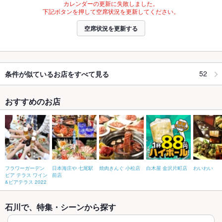
カレンダーの更新に失敗しました。
下記ボタンを押して空席状況を更新してください。
空席状況を更新する
52
条件が似ているお店をすべて見る
おすすめのお店
フラワーガーデン
日本海庄や 七尾駅
焼肉きんぐ 小松店
白木屋 金沢片町店
わいわい
ビア テラス ワイン
前店
&ビアテラス 2022
石川で、特集・シーンから探す