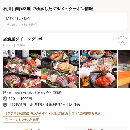
石川 | 創作料理 で検索したグルメ・クーポン情報
除外された条件
その他こだわり条件
居酒屋ダイニング keiji
野々市
居酒屋
野々市｜海鮮や焼き鳥を味わえる創作居酒屋
3001～4000円
北陸鉄道石川線 押野駅 徒歩8分/野々市駅 徒歩…
【アプリ予約限定】最大800ポイント還元対象店
口コミ投稿特典対象店
ポイントプラス対象店