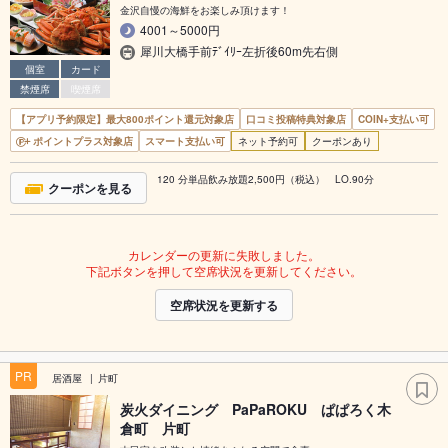
金沢自慢の海鮮をお楽しみ頂けます！
4001～5000円
犀川大橋手前ﾃﾞｲﾘｰ左折後60m先右側
個室
カード
禁煙席
喫煙席
【アプリ予約限定】最大800ポイント還元対象店
口コミ投稿特典対象店
COIN+支払い可
ポイントプラス対象店
スマート支払い可
ネット予約可
クーポンあり
120 分単品飲み放題2,500円（税込） LO.90分
クーポンを見る
カレンダーの更新に失敗しました。
下記ボタンを押して空席状況を更新してください。
空席状況を更新する
PR
居酒屋
片町
炭火ダイニング PaPaROKU ぱぱろく木
倉町 片町