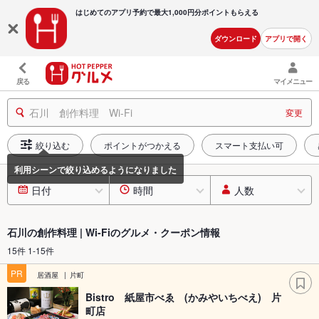
はじめてのアプリ予約で最大
1,000円分ポイントもらえる
ダウンロード
アプリで開く
戻る
マイメニュー
石川 創作料理 Wi-Fi
変更
絞り込む
ポイントがつかえる
スマート支払い可
日付
時間
人数
石川の創作料理 | Wi-Fiのグルメ・クーポン情報
15件 1-15件
PR
居酒屋
片町
Bistro 紙屋市べゑ (かみやいちべえ) 片
町店