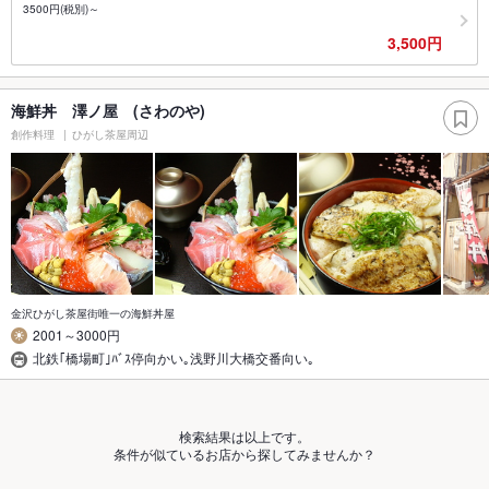
3500円(税別)～
3,500円
海鮮丼 澤ノ屋 (さわのや)
創作料理
ひがし茶屋周辺
金沢ひがし茶屋街唯一の海鮮丼屋
2001～3000円
北鉄｢橋場町｣ﾊﾞｽ停向かい｡浅野川大橋交番向い｡
検索結果は以上です。
条件が似ているお店から探してみませんか？