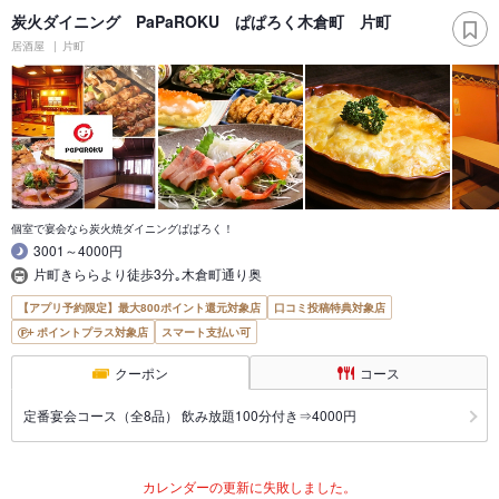
炭火ダイニング PaPaROKU ぱぱろく木倉町 片町
居酒屋
片町
個室で宴会なら炭火焼ダイニングぱぱろく！
3001～4000円
片町きららより徒歩3分｡木倉町通り奥
【アプリ予約限定】最大800ポイント還元対象店
口コミ投稿特典対象店
ポイントプラス対象店
スマート支払い可
クーポン
コース
定番宴会コース（全8品） 飲み放題100分付き⇒4000円
カレンダーの更新に失敗しました。