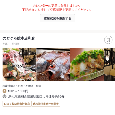
カレンダーの更新に失敗しました。
下記ボタンを押して空席状況を更新してください。
空席状況を更新する
のどぐろ総本店和倉
七尾
居酒屋
地産地消にこだわった地酒、鮮魚
1001～1500円
JR七尾線和倉温泉駅出口より徒歩約16分
口コミ投稿特典対象店
適格請求書発行事業者