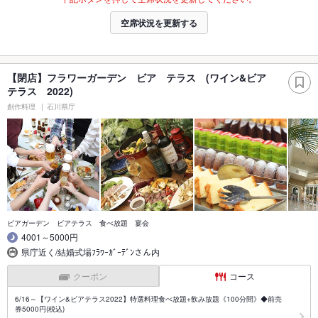
空席状況を更新する
【閉店】フラワーガーデン ビア テラス (ワイン&ビア
テラス 2022)
創作料理
石川県庁
ビアガーデン ビアテラス 食べ放題 宴会
4001～5000円
県庁近く/結婚式場ﾌﾗﾜｰｶﾞｰﾃﾞﾝさん内
クーポン
コース
6/16～【ワイン&ビアテラス2022】特選料理食べ放題+飲み放題《100分間》◆前売
券5000円(税込)