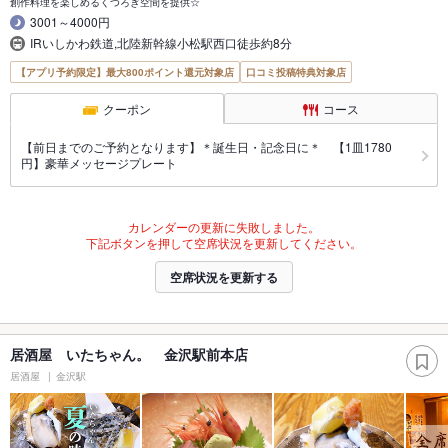
創作料理を楽しめるくつろぎ空間を提供☆
3001～4000円
IRいしかわ鉄道,北陸新幹線小松駅西口徒歩約8分
【アプリ予約限定】最大800ポイント還元対象店
口コミ投稿特典対象店
クーポン
コース
【前日までのご予約となります】＊誕生日・記念日に＊ 【1皿1780
円】豪華メッセージプレート
カレンダーの更新に失敗しました。
下記ボタンを押して空席状況を更新してください。
空席状況を更新する
居酒屋 いたちゃん。 金沢駅前本店
居酒屋
金沢駅