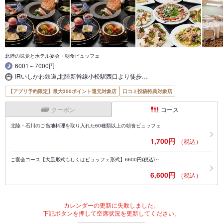
北陸の味覚とホテル宴会・朝食ビュッフェ
6001～7000円
IRいしかわ鉄道,北陸新幹線小松駅西口より徒歩…
【アプリ予約限定】最大350ポイント還元対象店
口コミ投稿特典対象店
クーポン
コース
北陸・石川のご当地料理を取り入れた60種類以上の朝食ビュッフェ
1,700円
（税込）
ご宴会コース【大皿形式もしくはビュッフェ形式】6600円(税込)～
6,600円
（税込）
カレンダーの更新に失敗しました。
下記ボタンを押して空席状況を更新してください。