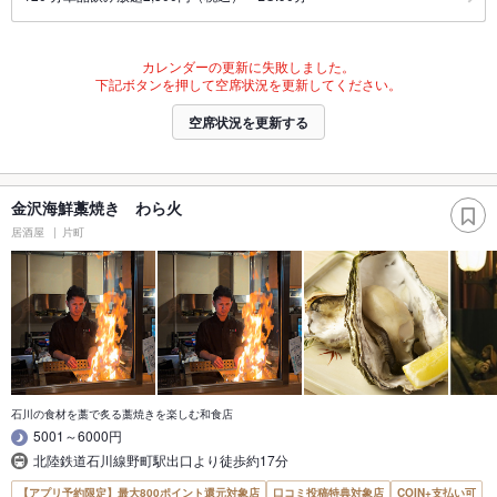
カレンダーの更新に失敗しました。
下記ボタンを押して空席状況を更新してください。
空席状況を更新する
金沢海鮮藁焼き わら火
居酒屋
片町
石川の食材を藁で炙る藁焼きを楽しむ和食店
5001～6000円
北陸鉄道石川線野町駅出口より徒歩約17分
【アプリ予約限定】最大800ポイント還元対象店
口コミ投稿特典対象店
COIN+支払い可