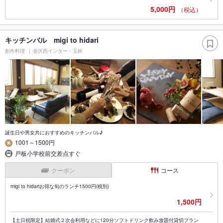
5,000円
（税込）
キッチンバル migi to hidari
創作料理
金沢西インター・玉鉾
誕生日や男女共におすすめのキッチンバル♪
1001～1500円
戸板小学校前交差点すぐ
クーポン
コース
migi to hidariお得な旬のランチ1500円(税別)
1,500円
【土日祝限定】結婚式２次会利用などに120分ソフトドリンク飲み放題付貸切プラン