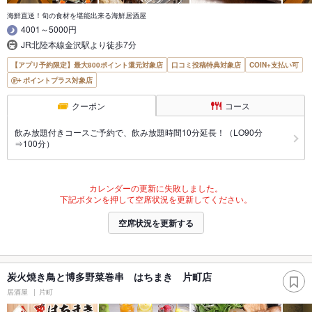
海鮮直送！旬の食材を堪能出来る海鮮居酒屋
4001～5000円
JR北陸本線金沢駅より徒歩7分
【アプリ予約限定】最大800ポイント還元対象店
口コミ投稿特典対象店
COIN+支払い可
ポイントプラス対象店
クーポン
コース
飲み放題付きコースご予約で、飲み放題時間10分延長！（LO90分
⇒100分）
カレンダーの更新に失敗しました。
下記ボタンを押して空席状況を更新してください。
空席状況を更新する
炭火焼き鳥と博多野菜巻串 はちまき 片町店
居酒屋
片町