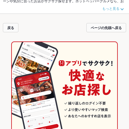
ーンや気分に合ったお店がサクサク探せます。ホットペッパーグルメなら、お
得なクーポンはもちろん、こだわりメニューや季節のおすすめ料理など、お店
もっと見る
の最新情報をご紹介しているので安心！24時間使える簡単便利なネット予約が
使えるお店も拡大中です。友達どうしの飲み会にも、会社の宴会にも、デート
やパーティーにもお得に便利にホットペッパーグルメをご利用ください。
戻る
ページの先頭へ戻る