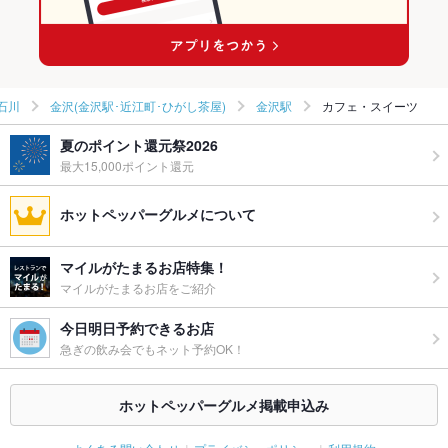
石川
金沢(金沢駅･近江町･ひがし茶屋)
金沢駅
カフェ・スイーツ
夏のポイント還元祭2026
最大15,000ポイント還元
ホットペッパーグルメについて
マイルがたまるお店特集！
マイルがたまるお店をご紹介
今日明日予約できるお店
急ぎの飲み会でもネット予約OK！
ホットペッパーグルメ掲載申込み