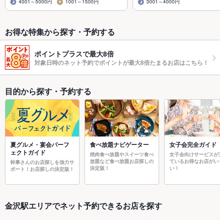
4001～5000円
1001～1500円
3001～4000円
お得な特集から探す・予約する
ポイントプラスで最大8倍
対象日時のネット予約でポイントが最大8倍たまるお店はこちら！
目的から探す・予約する
夏グルメ・宴会パーフ
食べ放題ナビゲーター
女子会完全ガイド
ェクトガイド
焼肉食べ放題やスイーツ食べ
女子会向けサービスが
放題など食べ放題お店探しの
ているお得なお店がい
幹事さんのお店探しを強力サ
決定版！
い！
ポート！お店探しの決定版！
金沢駅エリアでネット予約できるお店を探す