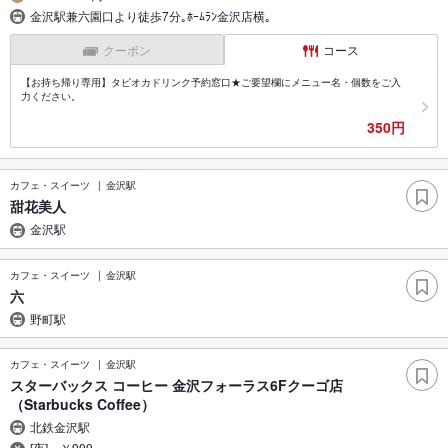
金沢駅兼六園口より徒歩7分｡ﾎｰﾑﾗﾝ金沢店横｡
クーポン
コース
【お持ち帰り専用】タピオカドリンク予約窓口★ご要望欄にメニュー名・個数をご入
力ください。
350円
カフェ・スイーツ
金沢駅
甜花美人
金沢駅
カフェ・スイーツ
金沢駅
六
野町駅
カフェ・スイーツ
金沢駅
スターバックス コーヒー 金沢フォーラス6Fクーゴ店
（Starbucks Coffee）
北鉄金沢駅
[夜]～￥999