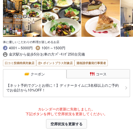
体に優しいこだわりの料理が楽しめるお店
4001～5000円
1001～1500円
金沢駅から徒歩5分/お車の方:ﾊﾟｰｷﾝｸﾞ250台完備
口コミ投稿特典対象店
ポイントプラス対象店
適格請求書発行事業者
クーポン
コース
【ネット予約でグンとお得に！】ディナータイムに3名様以上のご予約
でお会計から10%OFF！
カレンダーの更新に失敗しました。
下記ボタンを押して空席状況を更新してください。
空席状況を更新する