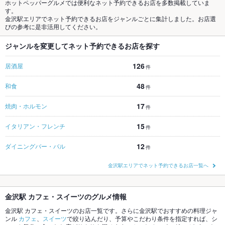
ホットペッパーグルメでは便利なネット予約できるお店を多数掲載していま
す。
金沢駅エリアでネット予約できるお店をジャンルごとに集計しました。お店選
びの参考に是非活用してください。
ジャンルを変更してネット予約できるお店を探す
126
居酒屋
件
48
和食
件
17
焼肉・ホルモン
件
15
イタリアン・フレンチ
件
12
ダイニングバー・バル
件
金沢駅エリアでネット予約できるお店一覧へ
金沢駅 カフェ・スイーツのグルメ情報
金沢駅 カフェ・スイーツのお店一覧です。さらに金沢駅でおすすめの料理ジャ
ンル
カフェ
、
スイーツ
で絞り込んだり、予算やこだわり条件を指定すれば、シ