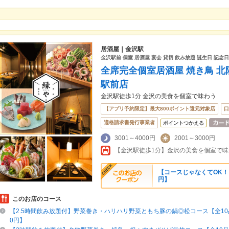
居酒屋｜金沢駅
金沢駅前 個室 居酒屋 宴会 貸切 飲み放題 誕生日 記念日
全席完全個室居酒屋 焼き鳥 北
駅前店
金沢駅徒歩1分 金沢の美食を個室で味わう
【アプリ予約限定】最大800ポイント還元対象店
口
適格請求書発行事業者
ポイントつかえる
3001～4000円
2001～3000円
【金沢駅徒歩1分】金沢の美食を個室で味
【コースじゃなくてOK！】
円】
このお店のコース
【2.5時間飲み放題付】野菜巻き・ハリハリ野菜ともち豚の鍋◎松コース【全10品/
0円】