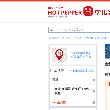
前のページへ戻る
グルメ・予約情報 全国
石川
この検索結果を
地図表示で見る
金
エリア
都道府県を選び直す
検
石川
金沢(金沢駅･近江町･ひがし
茶屋)
金沢駅