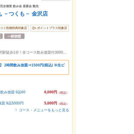
 完全個室 飲み会 昼宴会 観光
 －つくも－ 金沢店
コミ投稿特典対象店
ポイントプラス対象店
2名様～最大100名様迄！完全個室有！金沢駅徒歩1分！全コース飲み放題付3000円～新鮮なのどくろや金沢グルメが楽しめる
 2時間飲み放題⇒1500円(税込) ※生ビ
み放題 9品60
6,000円
（税込）
 9品5000円
5,000円
（税込）
コース・メニューをもっと見る