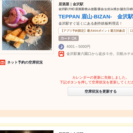
居酒屋｜金沢駅
金沢駅/片町/居酒屋/飲み放題/宴会/お好み焼き/誕生日/
TEPPAN 眉山-BIZAN- 金沢
金沢駅すぐ近くにある創作鉄板料理店！
【アプリ予約限定】最大800ポイント還元対象店
口
4001～5000円
ネット予約の空席状況
カレンダーの更新に失敗しました。
下記ボタンを押して空席状況を更新してくだ
空席状況を更新する