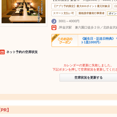
【アプリ予約限定】最大800ポイント還元対象店
口
スマート支払い可
適格請求書発行事業者
ポイン
3001～4000円
JR金沢駅 兼六園口徒歩２分／北鉄金沢
《誕生日・記念日特典》 
ト1皿1000円♪
ネット予約の空席状況
カレンダーの更新に失敗しました。
下記ボタンを押して空席状況を更新してくだ
空席状況を更新する
【PR】