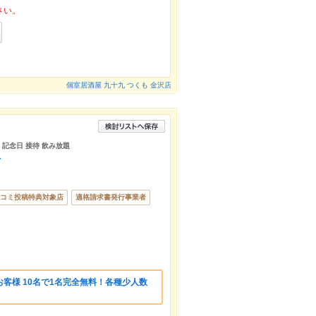
さい。
個室居酒屋 九十九 つくも 金沢店
 記念日 接待 飲み放題
店
コミ投稿特典対象店
適格請求書発行事業者
客様 10名で1名完全無料！各種少人数