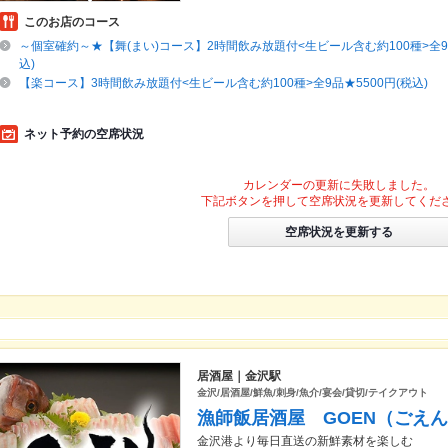
このお店のコース
～個室確約～★【舞(まい)コース】2時間飲み放題付<生ビール含む約100種>全9品
込)
【楽コース】3時間飲み放題付<生ビール含む約100種>全9品★5500円(税込)
ネット予約の空席状況
カレンダーの更新に失敗しました。
下記ボタンを押して空席状況を更新してくだ
空席状況を更新する
居酒屋｜金沢駅
金沢/居酒屋/鮮魚/刺身/魚介/宴会/貸切/テイクアウト
漁師飯居酒屋 GOEN（ごえ
金沢港より毎日直送の新鮮素材を楽しむ