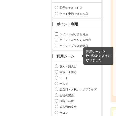
即予約できるお店
ネット予約できるお店
ポイント利用
ポイントがたまるお店
ポイントがつかえるお店
ポイントプラス対象店
利用シーンで
利用シーン
絞り込めるように
なりました
友人・知人と
家族・子供と
デート
一人で
記念日・お祝い・サプライズ
会社の宴会
接待・会食
大人数の宴会
合コン