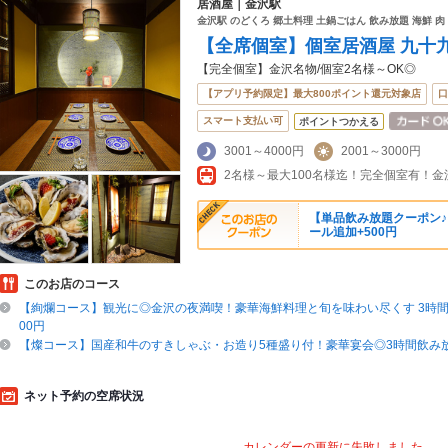
居酒屋｜金沢駅
金沢駅 のどくろ 郷土料理 土鍋ごはん 飲み放題 海鮮 肉
【全席個室】個室居酒屋 九十九
【完全個室】金沢名物/個室2名様～OK◎
【アプリ予約限定】最大800ポイント還元対象店
口
スマート支払い可
ポイントつかえる
3001～4000円
2001～3000円
【単品飲み放題クーポン♪】
ール追加+500円
このお店のコース
【絢爛コース】観光に◎金沢の夜満喫！豪華海鮮料理と旬を味わい尽くす 3時間飲
00円
【燦コース】国産和牛のすきしゃぶ・お造り5種盛り付！豪華宴会◎3時間飲み放題
ネット予約の空席状況
カレンダーの更新に失敗しました。