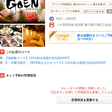
【アプリ予約限定】最大800ポイント還元対象店
口
ポイントプラス対象店
ポイントつかえる
4001～5000円
ＪＲ北陸本線 金沢駅 兼六園口(東口) 徒歩
飲み放題付きコースご予約
分⇒100分）
このお店のコース
【漁師飯コース】120分飲み放題付全8品6000円
月～木曜日限定！【料理長おまかせコース】120分飲み放題付全6品5000円
ネット予約の空席状況
カレンダーの更新に失敗しました。
下記ボタンを押して空席状況を更新してくだ
空席状況を更新する