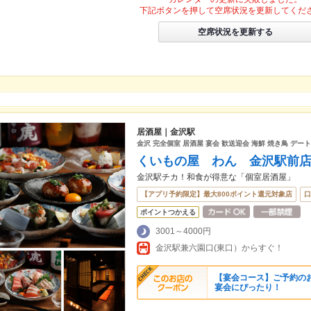
下記ボタンを押して空席状況を更新してくだ
空席状況を更新する
居酒屋｜金沢駅
金沢 完全個室 居酒屋 宴会 歓送迎会 海鮮 焼き鳥 デート
くいもの屋 わん 金沢駅前
金沢駅チカ！和食が得意な「個室居酒屋」
【アプリ予約限定】最大800ポイント還元対象店
口
ポイントつかえる
3001～4000円
金沢駅兼六園口(東口）からすぐ！
【宴会コース】ご予約のお
宴会にぴったり！