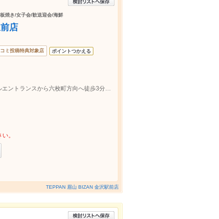
鉄板焼き/女子会/歓送迎会/海鮮
駅前店
コミ投稿特典対象店
ポイントつかえる
金沢駅兼六園口から徒歩５分。日航ホテルエントランスから六枚町方向へ徒歩3分右手にあります。
さい。
TEPPAN 眉山 BIZAN 金沢駅前店