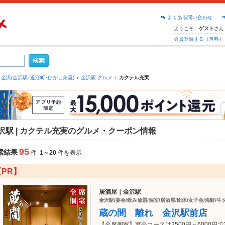
よくある問い合わせ
ようこそ、
さん
ゲスト
会員登録する（無料）
金沢(金沢駅･近江町･ひがし茶屋)
金沢駅 グルメ
カクテル充実
沢駅 | カクテル充実のグルメ・クーポン情報
95
索結果
件
1～20
件を表示
【PR】
居酒屋｜金沢駅
金沢駅/宴会/飲み放題/個室/居酒屋/団体/女子会/海鮮/
蔵の間 離れ 金沢駅前店
【全席個室】宴会コースは2500円～6000円