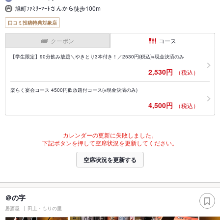
旭町ﾌｧﾐﾘｰﾏｰﾄさんから徒歩100m
口コミ投稿特典対象店
クーポン
コース
【学生限定】90分飲み放題＼やきとり3本付き！／2530円(税込)※現金決済のみ
2,530円
（税込）
楽らく宴会コース 4500円飲放題付コース(※現金決済のみ)
4,500円
（税込）
カレンダーの更新に失敗しました。
下記ボタンを押して空席状況を更新してください。
空席状況を更新する
＠の字
居酒屋
田上・もりの里