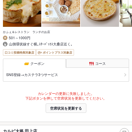
かふぇ＆レストラン ランチのお店
501～1000円
山側環状線すぐ横｡ｽﾀｰﾊﾞｯｸｽ大桑店近く｡
口コミ投稿特典対象店
ポイントプラス対象店
クーポン
コース
SNS登録→カステラ3つサービス
カレンダーの更新に失敗しました。
下記ボタンを押して空席状況を更新してください。
空席状況を更新する
カルビ大将 田上店