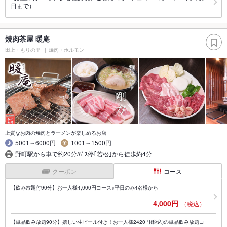
日まで）
焼肉茶屋 暖庵
田上・もりの里
焼肉・ホルモン
上質なお肉の焼肉とラーメンが楽しめるお店
5001～6000円
1001～1500円
野町駅から車で約20分/ﾊﾞｽ停｢若松｣から徒歩約4分
クーポン
コース
【飲み放題付90分】お一人様4,000円コース※平日のみ4名様から
4,000円
（税込）
【単品飲み放題90分】嬉しい生ビール付き！お一人様2420円(税込)の単品飲み放題コ