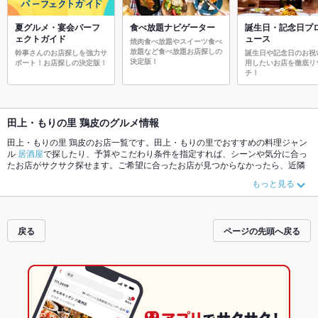
夏グルメ・宴会パーフ
食べ放題ナビゲーター
誕生日・記念日プ
ェクトガイド
ュース
焼肉食べ放題やスイーツ食べ
放題など食べ放題お店探しの
幹事さんのお店探しを強力サ
誕生日や記念日のお祝
決定版！
ポート！お店探しの決定版！
用したいお店を徹底リ
チ！
田上・もりの里 鶏皮のグルメ情報
田上・もりの里 鶏皮のお店一覧です。田上・もりの里でおすすめの料理ジャン
ル
居酒屋
で探したり、予算やこだわり条件を指定すれば、シーンや気分に合っ
たお店がサクサク探せます。ご希望に合ったお店が見つからなかったら、近隣
のエリア
野々市
、
白山市
、
石川県庁
もチェックしてみてください。ホットペッ
もっと見る
パーグルメなら、お得なクーポンはもちろん、こだわりメニュー
からあげ
、
馬
刺し
、
お茶漬け
や季節のおすすめ料理など、お店の最新情報をご紹介している
ので安心！24時間使える簡単便利なネット予約が使えるお店も拡大中です。友
達どうしの飲み会にも、会社の宴会にも、デートやパーティーにもお得に便利
戻る
ページの先頭へ戻る
にホットペッパーグルメをご利用ください。