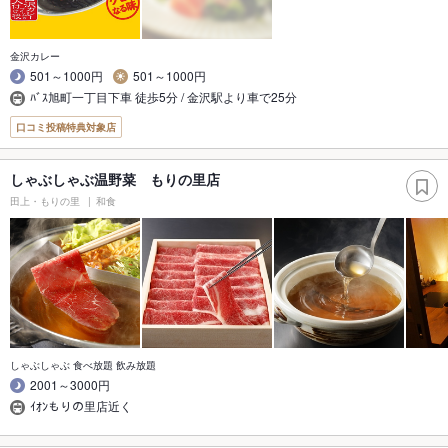
金沢カレー
501～1000円
501～1000円
ﾊﾞｽ旭町一丁目下車 徒歩5分 / 金沢駅より車で25分
口コミ投稿特典対象店
しゃぶしゃぶ温野菜 もりの里店
田上・もりの里
和食
しゃぶしゃぶ 食べ放題 飲み放題
2001～3000円
ｲｵﾝもりの里店近く