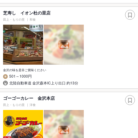
芝寿し イオン杜の里店
田上・もりの里
和食
金沢の味を是非ご賞味ください
501～1000円
北陸自動車道 金沢森本IC上り出口 約13分
ゴーゴーカレー 金沢本店
田上・もりの里
洋食