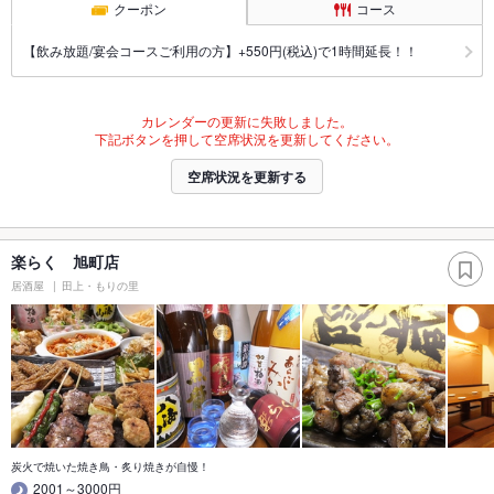
クーポン
コース
【飲み放題/宴会コースご利用の方】+550円(税込)で1時間延長！！
カレンダーの更新に失敗しました。
下記ボタンを押して空席状況を更新してください。
空席状況を更新する
楽らく 旭町店
居酒屋
田上・もりの里
炭火で焼いた焼き鳥・炙り焼きが自慢！
2001～3000円