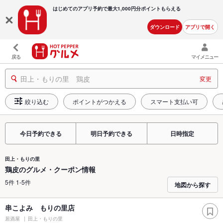
はじめてのアプリ予約で最大
1,000円分ポイントもらえる
ダウンロード
アプリで開く
戻る
マイメニュー
田上・もりの里 鶏皮
変更
絞り込む
ポイントがつかえる
スマート支払い可
今日予約できる
明日予約できる
日時指定
田上・もりの里
鶏皮のグルメ・クーポン情報
5件 1-5件
地図から探す
串こよみ もりの里店
居酒屋
田上・もりの里