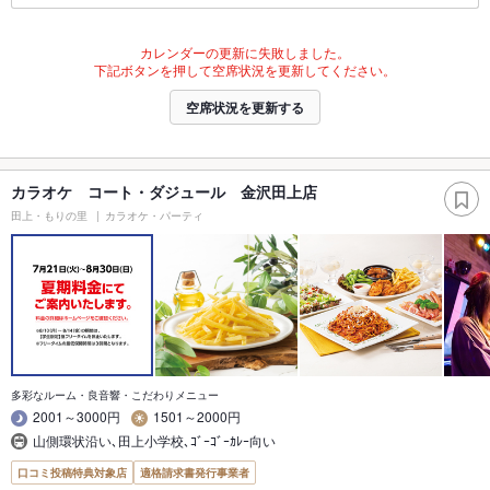
カレンダーの更新に失敗しました。
下記ボタンを押して空席状況を更新してください。
空席状況を更新する
カラオケ コート・ダジュール 金沢田上店
田上・もりの里
カラオケ・パーティ
多彩なルーム・良音響・こだわりメニュー
2001～3000円
1501～2000円
山側環状沿い､田上小学校､ｺﾞｰｺﾞｰｶﾚｰ向い
口コミ投稿特典対象店
適格請求書発行事業者