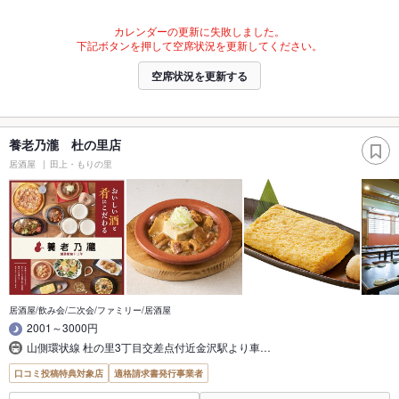
カレンダーの更新に失敗しました。
下記ボタンを押して空席状況を更新してください。
空席状況を更新する
養老乃瀧 杜の里店
居酒屋
田上・もりの里
居酒屋/飲み会/二次会/ファミリー/居酒屋
2001～3000円
山側環状線 杜の里3丁目交差点付近金沢駅より車…
口コミ投稿特典対象店
適格請求書発行事業者