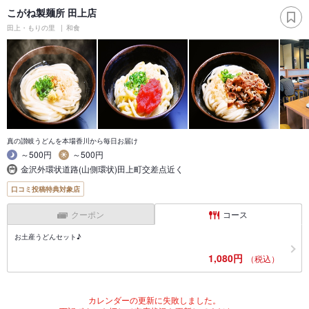
こがね製麺所 田上店
田上・もりの里
和食
真の讃岐うどんを本場香川から毎日お届け
～500円
～500円
金沢外環状道路(山側環状)田上町交差点近く
口コミ投稿特典対象店
クーポン
コース
お土産うどんセット♪
1,080円
（税込）
カレンダーの更新に失敗しました。