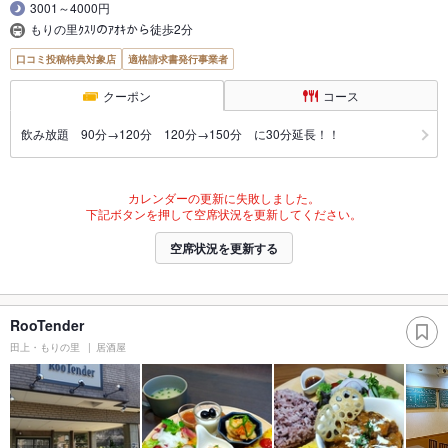
3001～4000円
もりの里ｸｽﾘのｱｵｷから徒歩2分
口コミ投稿特典対象店
適格請求書発行事業者
クーポン
コース
飲み放題 90分→120分 120分→150分 に30分延長！！
カレンダーの更新に失敗しました。
下記ボタンを押して空席状況を更新してください。
空席状況を更新する
RooTender
田上・もりの里
居酒屋