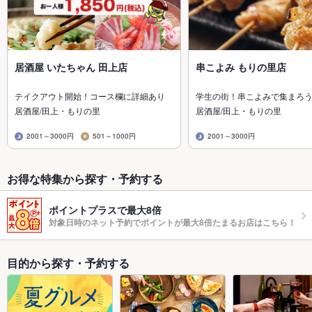
居酒屋 いたちゃん 田上店
串こよみ もりの里店
テイクアウト開始！コース欄に詳細あり
学生の街！串こよみで集まろ
居酒屋/田上・もりの里
居酒屋/田上・もりの里
2001～3000円
501～1000円
2001～3000円
お得な特集から探す・予約する
ポイントプラスで最大8倍
対象日時のネット予約でポイントが最大8倍たまるお店はこちら！
目的から探す・予約する