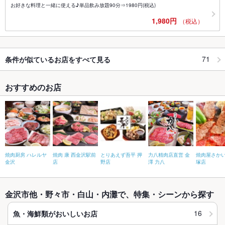
お好きな料理と一緒に使える♪単品飲み放題90分⇒1980円(税込)
1,980円
（税込）
71
条件が似ているお店をすべて見る
おすすめのお店
焼肉厨房 ハレルヤ
焼肉 康 西金沢駅前
とりあえず吾平 押
力八精肉店直営 金
焼肉屋さかい
金沢
店
野店
澤 力八
塚店
金沢市他・野々市・白山・内灘で、特集・シーンから探す
16
魚・海鮮類がおいしいお店