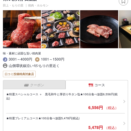
田上・もりの里
焼肉・ホルモン
味・素材に頑固な旨い焼肉屋
3001～4000円
1001～1500円
山側環状線沿いｲｵﾝもりの里近く
口コミ投稿特典対象店
クーポン
コース
★特選スペシャルコース ＋ 黒毛和牛と厚切り牛タン塩★100分食べ放題6,556円(税
込)
6,556円
（税込）
★特選プレミアムコース★100分食べ放題5,478円(税込)
5,478円
（税込）