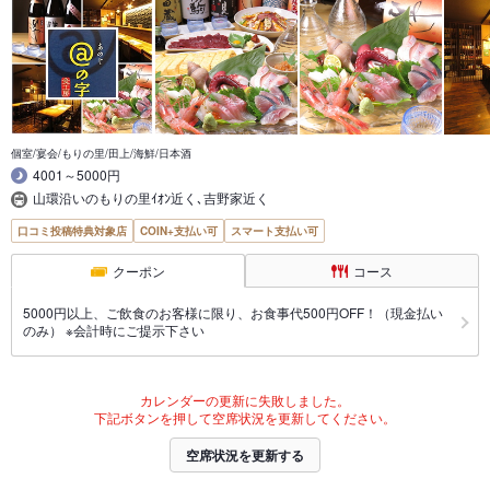
個室/宴会/もりの里/田上/海鮮/日本酒
4001～5000円
山環沿いのもりの里ｲｵﾝ近く､吉野家近く
口コミ投稿特典対象店
COIN+支払い可
スマート支払い可
クーポン
コース
5000円以上、ご飲食のお客様に限り、お食事代500円OFF！（現金払い
のみ） ※会計時にご提示下さい
カレンダーの更新に失敗しました。
下記ボタンを押して空席状況を更新してください。
空席状況を更新する