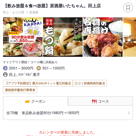
【飲み放題＆食べ放題】居酒屋いたちゃん。田上店
田上・もりの里
居酒屋
テイクアウト開始！コース欄に詳細あり
2001～3000円
501～1000円
田上､ﾏｸﾄﾞﾅﾙﾄﾞ裏手
【アプリ予約限定】最大350ポイント還元対象店
口コミ投稿特典対象店
適格請求書発行事業者
クーポン
コース
全70種 単品飲み放題90分1980円⇒1850円
カレンダーの更新に失敗しました。