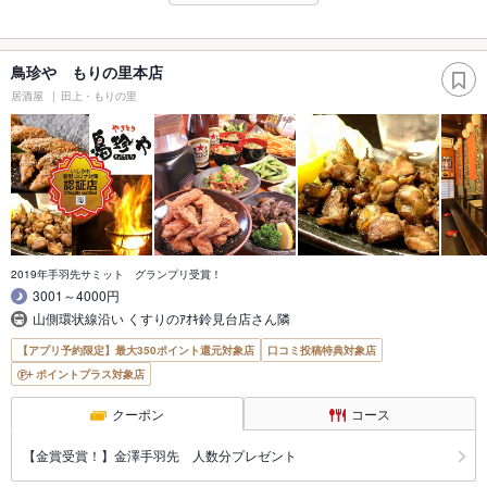
鳥珍や もりの里本店
居酒屋
田上・もりの里
2019年手羽先サミット グランプリ受賞！
3001～4000円
山側環状線沿い くすりのｱｵｷ鈴見台店さん隣
【アプリ予約限定】最大350ポイント還元対象店
口コミ投稿特典対象店
ポイントプラス対象店
クーポン
コース
【金賞受賞！】金澤手羽先 人数分プレゼント