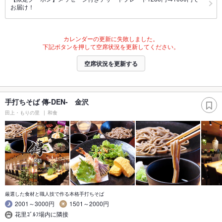
お届け！
カレンダーの更新に失敗しました。
下記ボタンを押して空席状況を更新してください。
空席状況を更新する
手打ちそば 傳-DEN- 金沢
田上・もりの里
和食
厳選した食材と職人技で作る本格手打ちそば
2001～3000円
1501～2000円
花里ｺﾞﾙﾌ場内に隣接