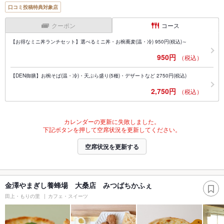
口コミ投稿特典対象店
クーポン
コース
【お得なミニ丼ランチセット】選べるミニ丼・お椀蕎麦(温・冷) 950円(税込)～
950円
（税込）
【DEN御膳】お椀そば(温・冷)・天ぷら盛り(5種)・デザートなど 2750円(税込)
2,750円
（税込）
カレンダーの更新に失敗しました。
下記ボタンを押して空席状況を更新してください。
空席状況を更新する
金澤やまぎし養蜂場 大桑店 みつばちかふぇ
田上・もりの里
カフェ・スイーツ