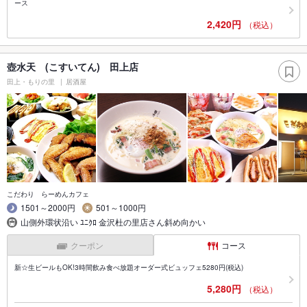
ース
2,420円
（税込）
壺水天 (こすいてん) 田上店
田上・もりの里
居酒屋
こだわり らーめんカフェ
1501～2000円
501～1000円
山側外環状沿い ﾕﾆｸﾛ 金沢杜の里店さん斜め向かい
クーポン
コース
新☆生ビールもOK!3時間飲み食べ放題オーダー式ビュッフェ5280円(税込)
5,280円
（税込）