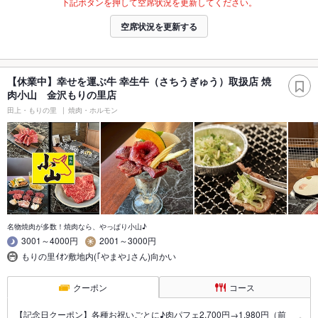
下記ボタンを押して空席状況を更新してください。
空席状況を更新する
【休業中】幸せを運ぶ牛 幸生牛（さちうぎゅう）取扱店 焼
肉小山 金沢もりの里店
田上・もりの里
焼肉・ホルモン
名物焼肉が多数！焼肉なら、やっぱり小山♪
3001～4000円
2001～3000円
もりの里ｲｵﾝ敷地内(｢やまや｣さん)向かい
クーポン
コース
【記念日クーポン】各種お祝いごとに♪肉パフェ2,700円→1,980円（前