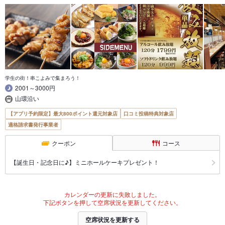
学生の街！串こよみで集まろう！
2001～3000円
山環沿い
【アプリ予約限定】最大800ポイント還元対象店
口コミ投稿特典対象店
適格請求書発行事業者
クーポン
コース
【誕生日・記念日に♪】ミニホールケーキプレゼント！
カレンダーの更新に失敗しました。
下記ボタンを押して空席状況を更新してください。
空席状況を更新する