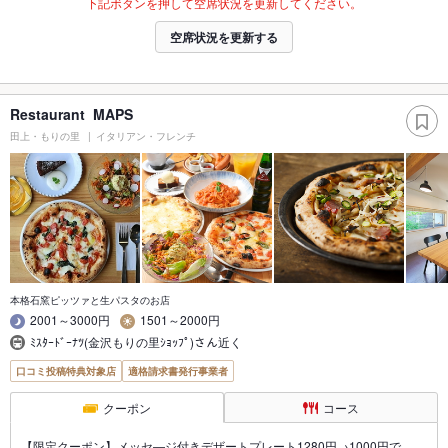
下記ボタンを押して空席状況を更新してください。
空席状況を更新する
Restaurant MAPS
田上・もりの里
イタリアン・フレンチ
本格石窯ピッツァと生パスタのお店
2001～3000円
1501～2000円
ﾐｽﾀｰﾄﾞｰﾅﾂ(金沢もりの里ｼｮｯﾌﾟ)さん近く
口コミ投稿特典対象店
適格請求書発行事業者
クーポン
コース
【限定クーポン】メッセ―ジ付きデザートプレート1280円→1000円で