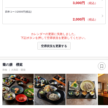
3,000円
（税込）
四串コース2000円(税込)
2,000円
（税込）
カレンダーの更新に失敗しました。
下記ボタンを押して空席状況を更新してください。
空席状況を更新する
蕎の膳 櫻庭
和食
大和田・開発