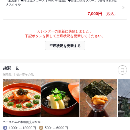
《飲放付》◆翔 水炊きコース【7000円(税込)】◆自慢の鶏ガラスープで作る博多水炊
きスタイル！
7,000円
（税込）
カレンダーの更新に失敗しました。
下記ボタンを押して空席状況を更新してください。
空席状況を更新する
越彩 玄
居酒屋
福井市その他
コースのみの本格割烹が登場！
10001～12000円
5001～6000円