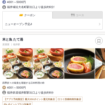
4001～5000円
福井城址大名町駅出口より徒歩約6分!
クーポン
コース
ニューオープン予定♪
米と魚 たて涌
居酒屋
福井駅
四季折々の味覚を堪能する日本料理の粋
4001～5000円
福井鉄道福井駅駅出口より徒歩約6分
【アプリ予約限定】最大350ポイント還元対象店
口コミ投稿特典対象店
ポイントプラス対象店