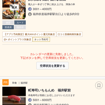
職人が一本ずつ丁寧に焼き上げる、渾身の串
3001～4000円
福井鉄道福井駅駅出口より徒歩約3分
個室
カード
禁煙席
喫煙席
【アプリ予約限定】最大800ポイント還元対象店
口コミ投稿特典対象店
ポイントプラス対象店
ネット予約可
カレンダーの更新に失敗しました。
下記ボタンを押して空席状況を更新してください。
空席状況を更新する
PR
和食
福井駅
町寿司いちもんめ 福井駅前
本格寿司が気軽にお召し上がりいただけます
5001～6000円
JR福井駅西口より徒歩約5分