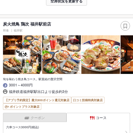
空席状況を更新する
炭火焼鳥 鶏次 福井駅前店
和食
福井駅
旬を味わう焼き鳥コース。駅直結の贅沢空間
3001～4000円
福井鉄道福井駅駅出口より徒歩約3分
【アプリ予約限定】最大800ポイント還元対象店
口コミ投稿特典対象店
ポイントプラス対象店
クーポン
コース
六串コース3000円(税込)