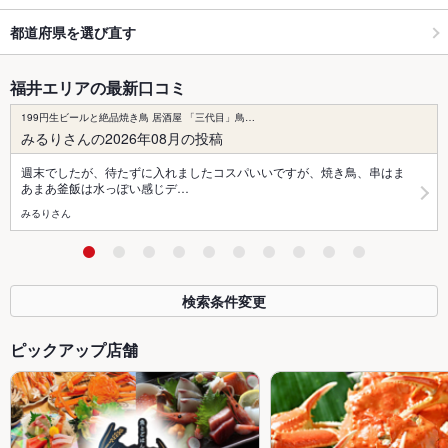
都道府県を選び直す
福井エリアの最新口コミ
199円生ビールと絶品焼き鳥 居酒屋 「三代目」鳥…
みるりさんの2026年08月の投稿
週末でしたが、待たずに入れましたコスパいいですが、焼き鳥、串はま
あまあ釜飯は水っぽい感じデ…
みるりさん
検索条件変更
ピックアップ店舗