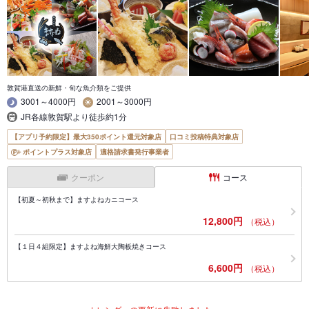
敦賀港直送の新鮮・旬な魚介類をご提供
3001～4000円
2001～3000円
JR各線敦賀駅より徒歩約1分
【アプリ予約限定】最大350ポイント還元対象店
口コミ投稿特典対象店
ポイントプラス対象店
適格請求書発行事業者
クーポン
コース
【初夏～初秋まで】ますよねカニコース
12,800円
（税込）
【１日４組限定】ますよね海鮮大陶板焼きコース
6,600円
（税込）