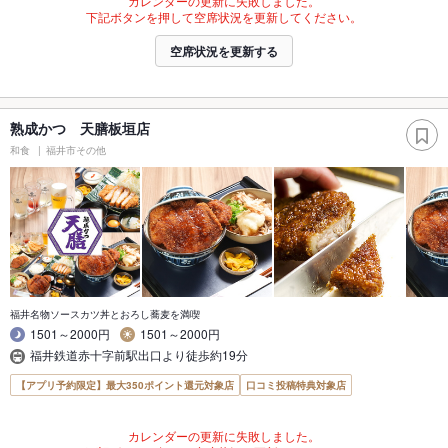
カレンダーの更新に失敗しました。
下記ボタンを押して空席状況を更新してください。
空席状況を更新する
熟成かつ 天膳板垣店
和食
福井市その他
福井名物ソースカツ丼とおろし蕎麦を満喫
1501～2000円
1501～2000円
福井鉄道赤十字前駅出口より徒歩約19分
【アプリ予約限定】最大350ポイント還元対象店
口コミ投稿特典対象店
カレンダーの更新に失敗しました。