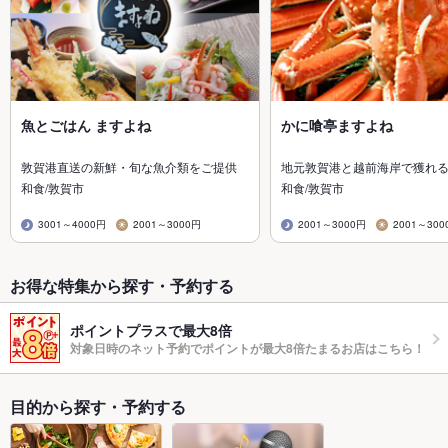
魚とごはん ますよね
かに喰亭ますよね
敦賀港直送の新鮮・旬な魚介類をご提供
地元敦賀港と越前海岸で獲れ
和食/敦賀市
和食/敦賀市
3001～4000円
2001～3000円
2001～3000円
2001～300
お得な特集から探す・予約する
ポイントプラスで最大8倍
対象日時のネット予約でポイントが最大8倍たまるお店はこちら！
目的から探す・予約する