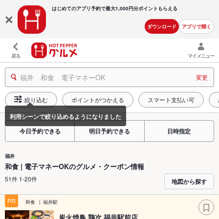
はじめてのアプリ予約で最大
1,000円分ポイントもらえる
ダウンロード
アプリで開く
戻る
マイメニュー
福井 和食 電子マネーOK
変更
絞り込む
ポイントがつかえる
スマート支払い可
今日予約できる
明日予約できる
日時指定
福井
和食 | 電子マネーOKのグルメ・クーポン情報
51件 1-20件
地図から探す
PR
和食
福井駅
炭火焼鳥 鶏次 福井駅前店