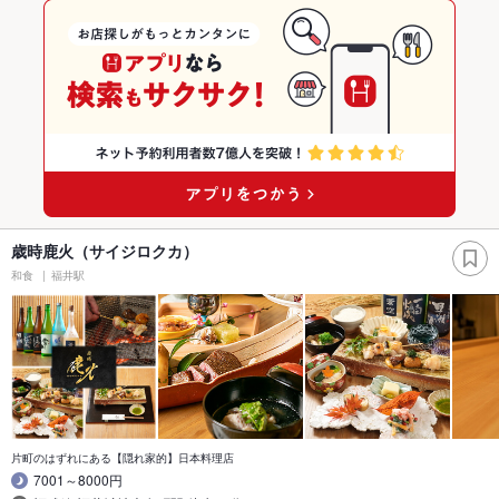
歳時鹿火（サイジロクカ）
和食
福井駅
片町のはずれにある【隠れ家的】日本料理店
7001～8000円