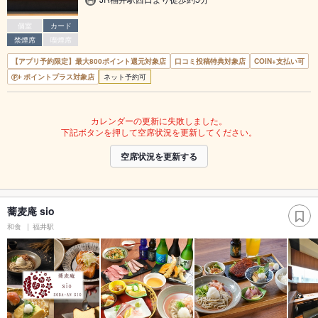
個室
カード
禁煙席
喫煙席
【アプリ予約限定】最大800ポイント還元対象店
口コミ投稿特典対象店
COIN+支払い可
ポイントプラス対象店
ネット予約可
カレンダーの更新に失敗しました。
下記ボタンを押して空席状況を更新してください。
空席状況を更新する
蕎麦庵 sio
和食
福井駅