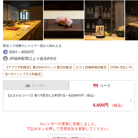
駅近く◎赤酢のシャリで一貫から味わえる
5001～6000円
JR福井駅西口より徒歩約5分
【アプリ予約限定】最大800ポイント還元対象店
口コミ投稿特典対象店
COIN+支払い可
ポイントプラス対象店
クーポン
コース
【おまかせコース】握り9貫含むお料理7品～8品6600円（税込）
6,600円
（税込）
カレンダーの更新に失敗しました。
下記ボタンを押して空席状況を更新してください。