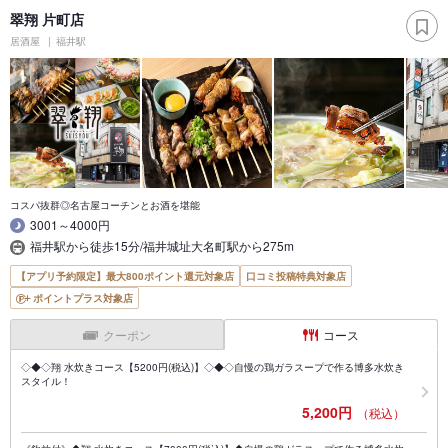
翠翔 片町店
居酒屋
福井駅
コスパ抜群◎名古屋コーチンとお酒を堪能
3001～4000円
福井駅から徒歩15分/福井城址大名町駅から275m
【アプリ予約限定】最大800ポイント還元対象店
口コミ投稿特典対象店
ポイントプラス対象店
クーポン
コース
◇◆◇翔 水炊きコース【5200円(税込)】◇◆◇自慢の鶏ガラスープで作る博多水炊き
スタイル！
5,200円
（税込）