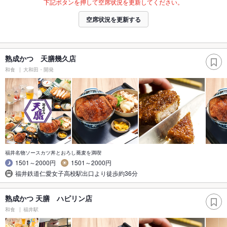
下記ボタンを押して空席状況を更新してください。
空席状況を更新する
熟成かつ 天膳幾久店
和食
大和田・開発
福井名物ソースカツ丼とおろし蕎麦を満喫
1501～2000円
1501～2000円
福井鉄道仁愛女子高校駅出口より徒歩約36分
熟成かつ 天膳 ハピリン店
和食
福井駅