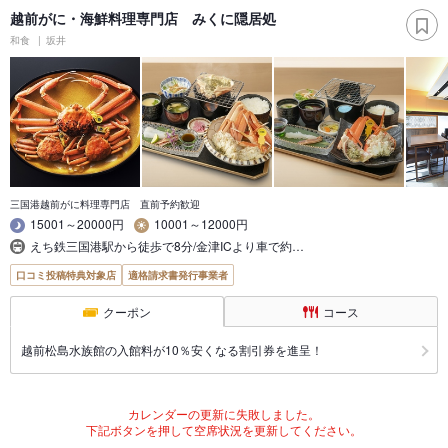
越前がに・海鮮料理専門店 みくに隠居処
和食
坂井
三国港越前がに料理専門店 直前予約歓迎
15001～20000円
10001～12000円
えち鉄三国港駅から徒歩で8分/金津ICより車で約…
口コミ投稿特典対象店
適格請求書発行事業者
クーポン
コース
越前松島水族館の入館料が10％安くなる割引券を進呈！
カレンダーの更新に失敗しました。
下記ボタンを押して空席状況を更新してください。