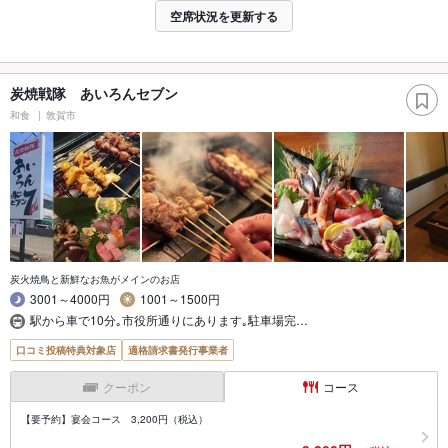
空席状況を更新する
炭焼戦隊 あいろんセブン
和食
敦賀市
炭火焼鳥と新鮮なお魚がメインのお店
3001～4000円
1001～1500円
駅から車で10分｡市役所通りにあります｡駐車場完…
口コミ投稿特典対象店
適格請求書発行事業者
クーポン
コース
【要予約】宴会コース 3,200円（税込）