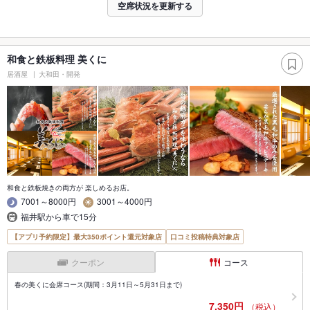
空席状況を更新する
和食と鉄板料理 美くに
居酒屋
大和田・開発
和食と鉄板焼きの両方が 楽しめるお店。
7001～8000円
3001～4000円
福井駅から車で15分
【アプリ予約限定】最大350ポイント還元対象店
口コミ投稿特典対象店
クーポン
コース
春の美くに会席コース(期間：3月11日～5月31日まで)
7,350円
（税込）