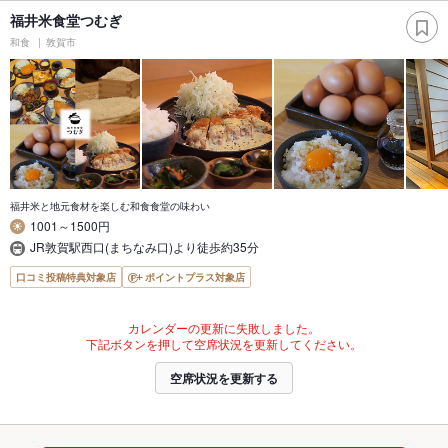
福井米食堂つむぎ
和食
敦賀市
福井米と地元食材を楽しむ和食食堂の味わい
1001～1500円
JR敦賀駅西口(まちなみ口)より徒歩約35分
口コミ投稿特典対象店
ポイントプラス対象店
カレンダーの更新に失敗しました。
下記ボタンを押して空席状況を更新してください。
空席状況を更新する