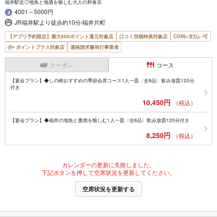
福井駅近◎地魚と地酒を愉しむ大人の和食店
4001～5000円
JR福井駅より徒歩約10分/福井片町
【アプリ予約限定】最大800ポイント還元対象店
口コミ投稿特典対象店
COIN+支払い可
ポイントプラス対象店
適格請求書発行事業者
クーポン
コース
【宴会プラン】◆しの崎おすすめの季節会席コース1人一皿〈全9品〉飲み放題120分
付き
10,450円
（税込）
【宴会プラン】◆福井の地魚と藁焼を愉しむ1人一皿〈全8品〉飲み放題120分付き
8,250円
（税込）
カレンダーの更新に失敗しました。
下記ボタンを押して空席状況を更新してください。
空席状況を更新する