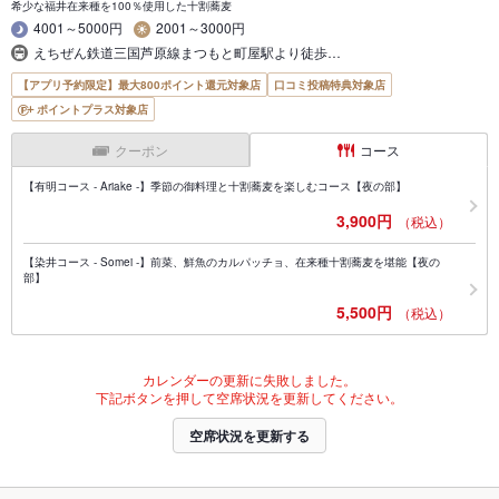
希少な福井在来種を100％使用した十割蕎麦
4001～5000円
2001～3000円
えちぜん鉄道三国芦原線まつもと町屋駅より徒歩…
【アプリ予約限定】最大800ポイント還元対象店
口コミ投稿特典対象店
ポイントプラス対象店
クーポン
コース
【有明コース - Ariake -】季節の御料理と十割蕎麦を楽しむコース【夜の部】
3,900円
（税込）
【染井コース - Somei -】前菜、鮮魚のカルパッチョ、在来種十割蕎麦を堪能【夜の
部】
5,500円
（税込）
カレンダーの更新に失敗しました。
下記ボタンを押して空席状況を更新してください。
空席状況を更新する