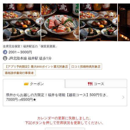
全席完全個室！福井駅近の「個室居酒屋」
2001～3000円
JR北陸本線 福井駅 徒歩1分
【アプリ予約限定】最大800ポイント還元対象店
口コミ投稿特典対象店
適格請求書発行事業者
クーポン
コース
県外からお越しの方限定！福井を堪能【越前コース】500円引き、
7000円→6500円★
カレンダーの更新に失敗しました。
下記ボタンを押して空席状況を更新してください。