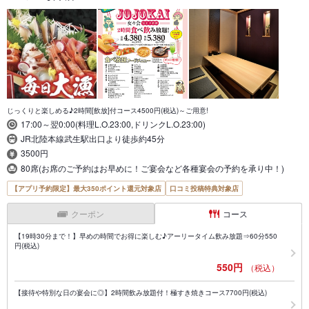
じっくりと楽しめる♪2時間[飲放]付コース4500円(税込)～ご用意!
17:00～翌0:00(料理L.O.23:00,ドリンクL.O.23:00)
JR北陸本線武生駅出口より徒歩約45分
3500円
80席(お席のご予約はお早めに！ご宴会など各種宴会の予約を承り中！)
【アプリ予約限定】最大350ポイント還元対象店
口コミ投稿特典対象店
クーポン
コース
【19時30分まで！】早めの時間でお得に楽しむ♪アーリータイム飲み放題⇒60分550
円(税込)
550円
（税込）
【接待や特別な日の宴会に◎】2時間飲み放題付！極すき焼きコース7700円(税込)