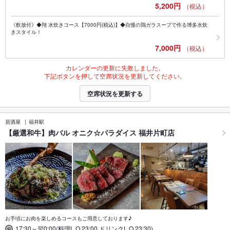
5,200円
（税込）
《飲放付》◆翔 水炊きコース【7000円(税込)】◆自慢の鶏ガラスープで作る博多水炊
きスタイル！
7,000円
（税込）
カレンダーの更新に失敗しました。
下記ボタンを押して空席状況を更新してください。
空席状況を更新する
居酒屋
福井駅
【厳選和牛】肉バル オニク☆パラダイス 福井片町店
お手頃にお肉を楽しめるコースもご用意しております♪
17:30～翌0:00(料理L.O.23:00,ドリンクL.O.23:30)