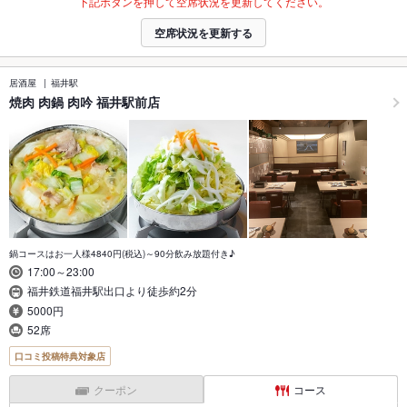
下記ボタンを押して空席状況を更新してください。
空席状況を更新する
居酒屋
福井駅
焼肉 肉鍋 肉吟 福井駅前店
鍋コースはお一人様4840円(税込)～90分飲み放題付き♪
17:00～23:00
福井鉄道福井駅出口より徒歩約2分
5000円
52席
口コミ投稿特典対象店
クーポン
コース