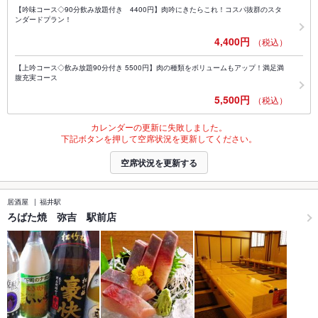
【吟味コース◇90分飲み放題付き 4400円】肉吟にきたらこれ！コスパ抜群のスタ
ンダードプラン！
4,400円
（税込）
【上吟コース◇飲み放題90分付き 5500円】肉の種類をボリュームもアップ！満足満
腹充実コース
5,500円
（税込）
カレンダーの更新に失敗しました。
下記ボタンを押して空席状況を更新してください。
空席状況を更新する
居酒屋
福井駅
ろばた焼 弥吉 駅前店