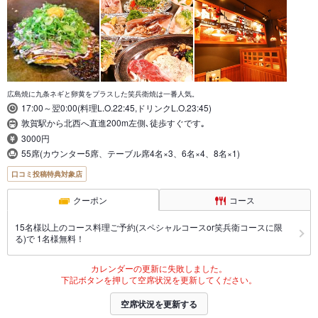
広島焼に九条ネギと卵黄をプラスした笑兵衛焼は一番人気。
17:00～翌0:00(料理L.O.22:45,ドリンクL.O.23:45)
敦賀駅から北西へ直進200m左側､徒歩すぐです｡
3000円
55席(カウンター5席、テーブル席4名×3、6名×4、8名×1)
口コミ投稿特典対象店
クーポン
コース
15名様以上のコース料理ご予約(スペシャルコースor笑兵衛コースに限
る)で 1名様無料！
カレンダーの更新に失敗しました。
下記ボタンを押して空席状況を更新してください。
空席状況を更新する