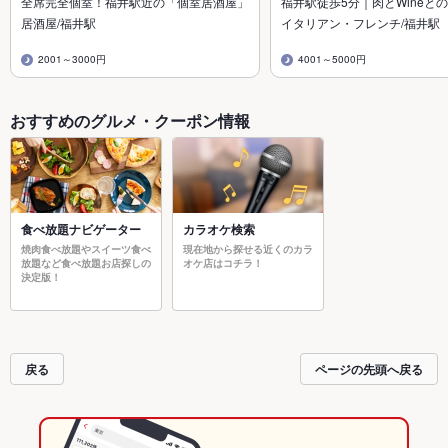
全席完全個室！福井駅近の「個室居酒屋」
福井駅徒歩5分｜肉とWineとの
居酒屋/福井駅
イタリアン・フレンチ/福井駅
2001～3000円
4001～5000円
おすすめのグルメ・クーポン情報
食べ放題ナビゲーター
カラオケ検索
焼肉食べ放題やスイーツ食べ
現在地から探せる近くのカラ
放題など食べ放題お店探しの
オケ店はコチラ！
決定版！
戻る
ページの先頭へ戻る