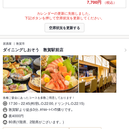
7,700円
（税込）
カレンダーの更新に失敗しました。
下記ボタンを押して空席状況を更新してください。
空席状況を更新する
居酒屋
敦賀市
ダイニングしおそう 敦賀駅前店
各種ご宴会にあったコースを多数ご用意しております！
17:30～22:45(料理L.O.22:00,ドリンクL.O.22:15)
敦賀駅より徒歩3分､ﾎﾃﾙﾙｰﾄｲﾝの隣りです｡
夜4000円
80席(1階席、2階席がございます。)