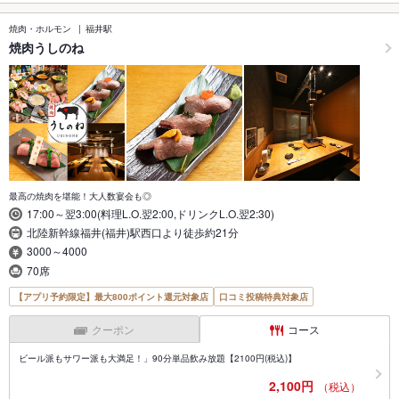
焼肉・ホルモン
福井駅
焼肉うしのね
最高の焼肉を堪能！大人数宴会も◎
17:00～翌3:00(料理L.O.翌2:00,ドリンクL.O.翌2:30)
北陸新幹線福井(福井)駅西口より徒歩約21分
3000～4000
70席
【アプリ予約限定】最大800ポイント還元対象店
口コミ投稿特典対象店
クーポン
コース
ビール派もサワー派も大満足！」90分単品飲み放題【2100円(税込)】
2,100円
（税込）