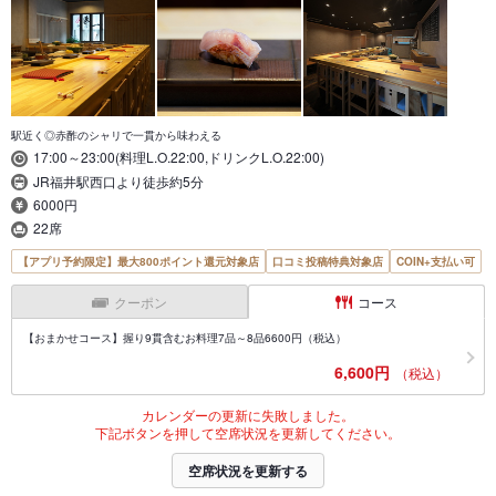
駅近く◎赤酢のシャリで一貫から味わえる
17:00～23:00(料理L.O.22:00,ドリンクL.O.22:00)
JR福井駅西口より徒歩約5分
6000円
22席
【アプリ予約限定】最大800ポイント還元対象店
口コミ投稿特典対象店
COIN+支払い可
クーポン
コース
【おまかせコース】握り9貫含むお料理7品～8品6600円（税込）
6,600円
（税込）
カレンダーの更新に失敗しました。
下記ボタンを押して空席状況を更新してください。
空席状況を更新する