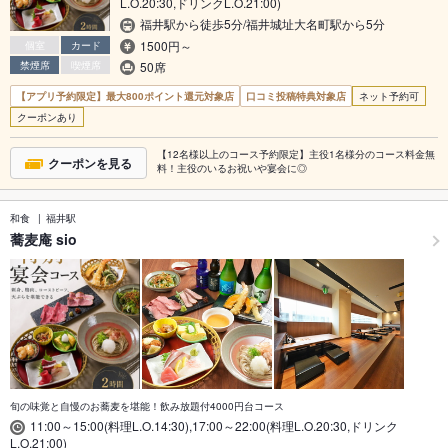
L.O.20:30,ドリンクL.O.21:00)
福井駅から徒歩5分/福井城址大名町駅から5分
1500円～
個室
カード
禁煙席
喫煙席
50席
【アプリ予約限定】最大800ポイント還元対象店
口コミ投稿特典対象店
ネット予約可
クーポンあり
【12名様以上のコース予約限定】主役1名様分のコース料金無
クーポンを見る
料！主役のいるお祝いや宴会に◎
和食
福井駅
蕎麦庵 sio
旬の味覚と自慢のお蕎麦を堪能！飲み放題付4000円台コース
11:00～15:00(料理L.O.14:30),17:00～22:00(料理L.O.20:30,ドリンク
L.O.21:00)