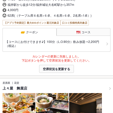
福井駅から徒歩12分/福井城址大名町駅から357m
4,000円
62席(（テーブル席６名席×６卓、４名席×６卓、2名席×1卓）)
【アプリ予約限定】最大800ポイント還元対象店
口コミ投稿特典対象店
クーポン
コース
【コースにお付けできます♪】100分（L.O.90分）飲み放題⇒2,200円
（税込）
カレンダーの更新に失敗しました。
下記ボタンを押して空席状況を更新してください。
空席状況を更新する
居酒屋
花堂
上々屋 舞屋店