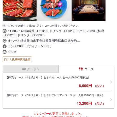
福井ブランド若狭牛を味わい尽くすコース料理をご堪能ください。
11:30～14:30(料理L.O.13:30,ドリンクL.O.13:30),17:00～23:00(料理
L.O.22:00,ドリンクL.O.22:00)
えちぜん鉄道勝山永平寺線越前開発駅出口徒歩約…
ランチ2000円/ディナー5000円
130席
口コミ投稿特典対象店
クーポン
コース
【御予約コース〈2名様より〉】おすすめコース お一人様6600円(税込)
6,600円
（税込）
【御予約コース（2名様より）】記念日プレミアムコース お一人様13200円（税込）
13,200円
（税込）
カレンダーの更新に失敗しました。