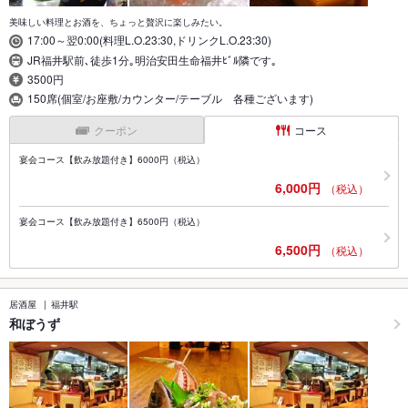
美味しい料理とお酒を、ちょっと贅沢に楽しみたい。
17:00～翌0:00(料理L.O.23:30,ドリンクL.O.23:30)
JR福井駅前､徒歩1分｡明治安田生命福井ﾋﾞﾙ隣です｡
3500円
150席(個室/お座敷/カウンター/テーブル 各種ございます)
クーポン
コース
宴会コース【飲み放題付き】6000円（税込）
6,000円
（税込）
宴会コース【飲み放題付き】6500円（税込）
6,500円
（税込）
居酒屋
福井駅
和ぼうず