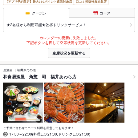
【アプリ予約限定】最大350ポイント還元対象店
口コミ投稿特典対象店
クーポン
コース
★2名様から利用可能★乾杯ドリンクサービス！
カレンダーの更新に失敗しました。
下記ボタンを押して空席状況を更新してください。
空席状況を更新する
居酒屋
福井県その他
和食居酒屋 角惣 司 福井あわら店
ご予算に合わせてコース料理を用意しております！
17:00～22:00(料理L.O.21:30,ドリンクL.O.21:30)