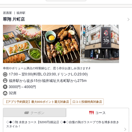
居酒屋
福井駅
翠翔 片町店
串焼やボリューム満点の特製鍋など、思う存分お楽しみ頂けます♪
17:00～翌0:00(料理L.O.23:00,ドリンクL.O.23:00)
福井駅から徒歩15分/福井城址大名町駅から275m
3000円～4000円
32席
【アプリ予約限定】最大800ポイント還元対象店
口コミ投稿特典対象店
クーポン
コース
◇◆◇翔 水炊きコース【5200円(税込)】◇◆◇自慢の鶏ガラスープで作る博多水炊き
スタイル！