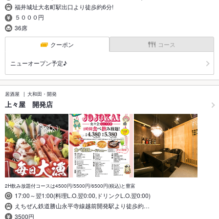
福井城址大名町駅出口より徒歩約6分!
５０００円
36席
クーポン
コース
ニューオープン予定♪
居酒屋
大和田・開発
上々屋 開発店
2H飲み放題付コースは4500円/5500円/6500円(税込)と豊富
17:00～翌1:00(料理L.O.翌0:00,ドリンクL.O.翌0:00)
えちぜん鉄道勝山永平寺線越前開発駅より徒歩約…
3500円