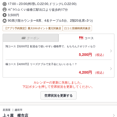
17:00～23:00(料理L.O.22:00,ドリンクL.O.22:00)
ﾊﾋﾟﾗｲﾝふくい線春江駅出口より徒歩約17分
3,500円
90席(1階カウンター8席、4名テーブル5台、2階20名席×3つ)
【アプリ予約限定】最大350ポイント還元対象店
口コミ投稿特典対象店
クーポン
コース
翔コース【5200円】歓迎会で使いやすい価格帯で、もちろんクオリティも◎
5,200円
（税込）
極コース【4200円】リーズナブルで女子会にもいいかも！？
4,200円
（税込）
カレンダーの更新に失敗しました。
下記ボタンを押して空席状況を更新してください。
空席状況を更新する
居酒屋
越前市
上々屋 横市店