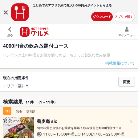
はじめてのアプリ予約で最大
1,000円分ポイントもらえる
ダウンロード
アプリで開く
戻る
マイメニュー
4000円台の飲み放題付コース
ワンランク上の料理とお酒が愉しめる、ちょっと贅沢な飲み放題
掲載情報について
現在の指定条件
変更
エリア：福井市
検索結果
11件
（1～11件）
PR
和食
福井駅
蕎麦庵 sio
旬の味覚と自慢のお蕎麦を堪能！飲み放題付4000円台コース
11:00～15:00(料理L.O.14:30),17:00～22:00(料理