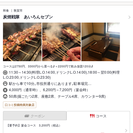
和食
敦賀市
炭焼戦隊 あいろんセブン
コースは2750円、3300円から選べる♪＋2200円で飲み放題120分♪
11:30～14:30(料理L.O.14:00,ドリンクL.O.14:00),18:00～翌0:00(料理
L.O.23:00,ドリンクL.O.23:30)
駅から車で10分｡市役所通りにあります｡駐車場完…
4,000円（通常時）、6,200円～7,200円（宴会時）
50席(掘ごたつ2席、座敷2席、テーブル4席、カウンター9席)
口コミ投稿特典対象店
クーポン
コース
【要予約】宴会コース 3,200円（税込）