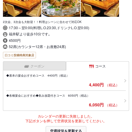
2次会、3次会も大歓迎！！料理はシーンに合わせて対応OK
17:30～翌0:00(料理L.O.23:30,ドリンクL.O.翌0:00)
福井駅より徒歩10分です｡
4500円
52席(カウンター12席・お座敷24席)
口コミ投稿特典対象店
クーポン
コース
◆基本の宴会おすすめコース 4400円（税込）
4,400円
（税込）
◆各種宴会におすすめ◆飲み放題付きコース 6050円（税込）
6,050円
（税込）
カレンダーの更新に失敗しました。
下記ボタンを押して空席状況を更新してください。
空席状況を更新する