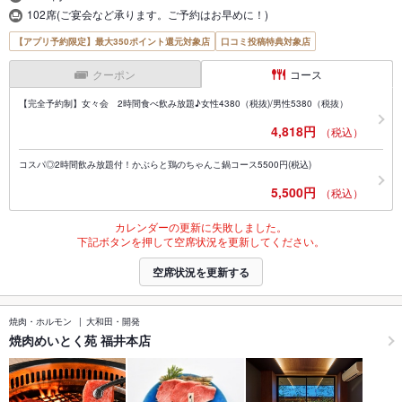
102席(ご宴会など承ります。ご予約はお早めに！)
【アプリ予約限定】最大350ポイント還元対象店
口コミ投稿特典対象店
クーポン
コース
【完全予約制】女々会 2時間食べ飲み放題♪女性4380（税抜)/男性5380（税抜）
4,818円
（税込）
コスパ◎2時間飲み放題付！かぶらと鶏のちゃんこ鍋コース5500円(税込)
5,500円
（税込）
カレンダーの更新に失敗しました。
下記ボタンを押して空席状況を更新してください。
空席状況を更新する
焼肉・ホルモン
大和田・開発
焼肉めいとく苑 福井本店