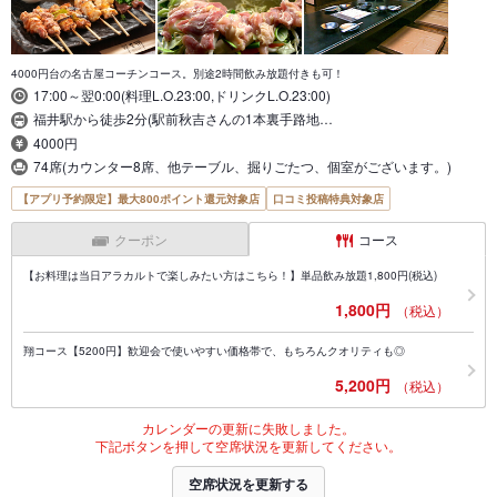
4000円台の名古屋コーチンコース。別途2時間飲み放題付きも可！
17:00～翌0:00(料理L.O.23:00,ドリンクL.O.23:00)
福井駅から徒歩2分(駅前秋吉さんの1本裏手路地…
4000円
74席(カウンター8席、他テーブル、掘りごたつ、個室がございます。)
【アプリ予約限定】最大800ポイント還元対象店
口コミ投稿特典対象店
クーポン
コース
【お料理は当日アラカルトで楽しみたい方はこちら！】単品飲み放題1,800円(税込)
1,800円
（税込）
翔コース【5200円】歓迎会で使いやすい価格帯で、もちろんクオリティも◎
5,200円
（税込）
カレンダーの更新に失敗しました。
下記ボタンを押して空席状況を更新してください。
空席状況を更新する