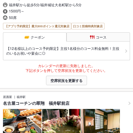
福井駅から徒歩5分/福井城址大名町駅から5分
1500円～
50席
【アプリ予約限定】最大800ポイント還元対象店
口コミ投稿特典対象店
クーポン
コース
【12名様以上のコース予約限定】主役1名様分のコース料金無料！主役
のいるお祝いや宴会に◎
カレンダーの更新に失敗しました。
下記ボタンを押して空席状況を更新してください。
空席状況を更新する
居酒屋
福井駅
名古屋コーチンの翠翔 福井駅前店