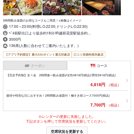
3時間飲み放題のお得なコースもご用意！※画像はイメージ
17:00～23:00(料理L.O.22:00,ドリンクL.O.22:30)
ﾍﾞﾙ前駅出口より徒歩約18分/IR越前花堂駅徒歩約…
3000円
136席(人数に合わせてご案内いたします。)
【アプリ予約限定】最大350ポイント還元対象店
口コミ投稿特典対象店
クーポン
コース
【完全予約制】女々会 2時間食べ飲み放題♪女性4818円(税込)/男性5918円(税込)
4,818円
（税込）
接待や特別な日におすすめ！2時間飲み放題付！極すき焼コース7000円(税込)
7,700円
（税込）
カレンダーの更新に失敗しました。
下記ボタンを押して空席状況を更新してください。
空席状況を更新する