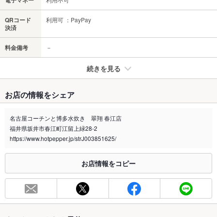
電子マネー
QRコード
利用可 ：PayPay
決済
料金備考
－
続きを見る
たばこ
お店の情報をシェア
禁煙・喫煙
全席禁煙
名古屋コーチンと博多水炊き 翠翔 春江店
喫煙専用室
なし
福井県坂井市春江町江留上緑28-2
https://www.hotpepper.jp/strJ003851625/
※2020年4月1日～受動喫煙対策に関する法律が施行されています。正しい情報はお店へお問い
合わせください。
お店情報をコピー
お席
総席数
90席(1階カウンター8席、4名テーブル5台、2階20名席×3つ)
最大宴会収
90人(着席時)
容人数