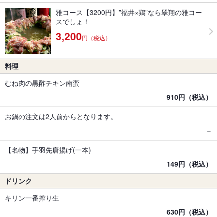
雅コース【3200円】”福井×鶏”なら翠翔の雅コー
スでしょ！
3,200
円（税込）
料理
むね肉の黒酢チキン南蛮
910円（税込）
お鍋の注文は2人前からとなります。
－
【名物】手羽先唐揚げ(一本)
149円（税込）
ドリンク
キリン一番搾り生
630円（税込）