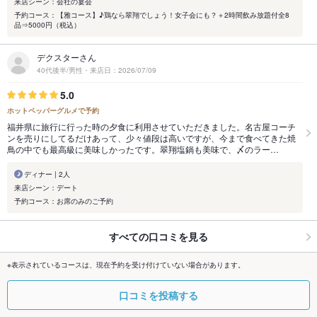
来店シーン：会社の宴会
予約コース：【雅コース】♪鶏なら翠翔でしょう！女子会にも？＋2時間飲み放題付全8
品⇒5000円（税込）
デクスターさん
40代後半/男性・来店日：2026/07/09
5.0
ホットペッパーグルメで予約
福井県に旅行に行った時の夕食に利用させていただきました。名古屋コーチ
ンを売りにしてるだけあって、少々値段は高いですが、今まで食べてきた焼
鳥の中でも最高級に美味しかったです。翠翔塩鍋も美味で、〆のラー…
ディナー | 2人
来店シーン：デート
予約コース：お席のみのご予約
すべての口コミを見る
※表示されているコースは、現在予約を受け付けていない場合があります。
口コミを投稿する