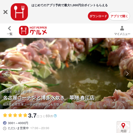
はじめてのアプリ予約で最大
1,000円分ポイントもらえる
ダウンロード
アプリで開く
一覧
マイメニュー
居酒屋 | 坂井 | 福井県
名古屋コーチンと博多水炊き 翠翔 春江店
福井でも名古屋コーチン！翠翔鍋にも舌鼓。
3.7
69
口コミ
件
3001～4000円
ただいま営業中
17:00～23:00