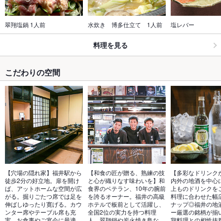
翠翔塩鍋 1人前
水炊き　博多仕立て　1人前
塩レバー
料理を見る
こだわりの空間
【穴場の隠れ家】福井駅から
【和食の匠が贈る、熟練の技
【多彩なドリンク
徒歩2分の好立地。扉を開け
と心が織りなす味わいを】和
内外の地酒を中心に
ば、アットホームな空間が広
食界のベテラン、10年の腕前
上ものドリンクを
がる。掘りごたつ席では足を
を誇るオーナー。福井の高級
料理に合わせた幅
伸ばしゆったり寛げる。カウ
ホテルで板前として活躍し、
ナップ◎福井の地
ンター席やテーブル席も充
全国2位の実力を持つ料理
ー厳選の銘柄が揃
実。お食事やご宴会に最適。
人。翠翔鍋や炭火焼き鳥な
鶏料理との相性抜