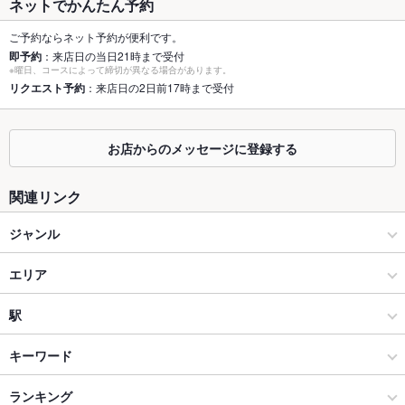
ネットでかんたん予約
個室
なし
ご予約ならネット予約が便利です。
即予約
：来店日の当日21時まで受付
座敷
なし
※曜日、コースによって締切が異なる場合があります。
リクエスト予約
：来店日の2日前17時まで受付
掘りごたつ
あり
カウンター
あり
お店からのメッセージに登録する
ソファー
なし
関連リンク
テラス席
なし
ジャンル
貸切
貸切不可
居酒屋
エリア
設備
Wi-Fi
未確認
和風
坂井
駅
バリアフリ
なし
坂井市 × 居酒屋
坂井 × 居酒屋
春江駅
キーワード
ー
坂井市 × 和風
坂井 × 和風
ランキング
手羽先
からあげ
お茶漬け
にんにく料理
フライドポテト
うどん
駐車場
あり