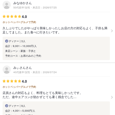
みなゆかさん
50代前半/女性・来店日：2026/07/25
4.0
ホットペッパーグルメで予約
久しぶりでしたがやっぱり美味しかったしお店の方の対応もよく、子供も満
足してました。また食べに行きたいです。
ディナー | 3人
会計：9,001～10,000円/人
来店シーン：家族・子供と
予約コース：お席のみのご予約
みぃさんさん
40代後半/女性・来店日：2026/07/24
4.0
ホットペッパーグルメで予約
店員さんの対応もよく、料理もとても美味しかったです。
ただ、途中エアコンが効かずとても暑く残念でした…
ディナー | 9人
会計：4,001～5,000円/人