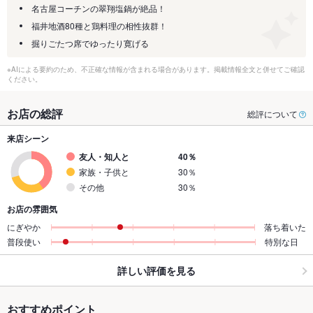
名古屋コーチンの翠翔塩鍋が絶品！
福井地酒80種と鶏料理の相性抜群！
掘りごたつ席でゆったり寛げる
※AIによる要約のため、不正確な情報が含まれる場合があります。掲載情報全文と併せてご確認
ください。
お店の総評
総評について
来店シーン
友人・知人と
40％
家族・子供と
30％
その他
30％
お店の雰囲気
にぎやか
落ち着いた
普段使い
特別な日
詳しい評価を見る
おすすめポイント