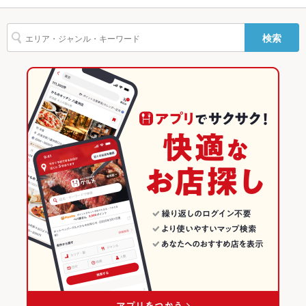
そば
レバー
つくね
地鶏
鶏皮
水炊き
炭火焼
デザート
その他設備
－
春江駅 × 居酒屋
坂井 × 和食
福井のグルメランキング
検索
ねぎ焼き
ジェラート
その他
春江駅 × 和風
坂井 × 焼き鳥・鶏料理
福井の居酒屋ランキング
飲み放題
あり
和食
福井
坂井市のグルメランキング
食べ放題
なし
焼き鳥・鶏料理
福井 × 居酒屋
坂井のグルメランキング
お子様連れ
お子様連れOK
坂井市 × 和食
福井 × 和風
ウェディン
－
グパーティ
坂井市 × 焼き鳥・鶏料理
福井 × 和食
ー二次会
お祝い・サ
可
春江駅 × 和食
福井 × 焼き鳥・鶏料理
プライズ対
応
春江駅 × 焼き鳥・鶏料理
備考
－