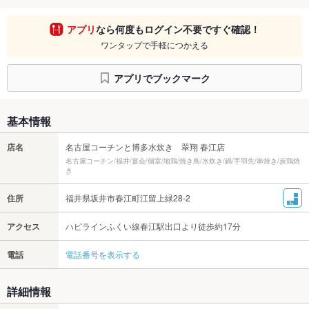
アプリ
なら何度もログイン不要ですぐ確認！
ワンタップで手軽につかえる
アプリでブックマーク
基本情報
店名
名古屋コーチンと博多水炊き 翠翔 春江店
名古屋コーチン/福井/宴会/個室/地鶏/焼き鳥/水炊き/鍋/手羽先/串焼き/炭鶏焼
き
住所
福井県坂井市春江町江留上緑28-2
アクセス
ハピラインふくい線春江駅出口より徒歩約17分
電話
電話番号を表示する
詳細情報