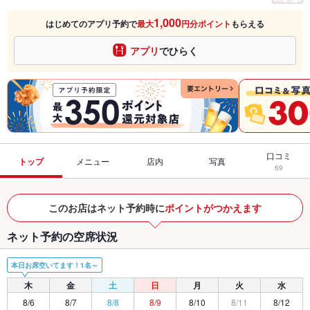
1,000
はじめてのアプリ予約で
最大
円分ポイント
もらえる
アプリ
でひらく
口コミ
トップ
メニュー
店内
写真
69
このお店はネット予約時に
ポイントがつかえます
ネット予約の空席状況
本日お席空いてます！1名～
木
金
土
日
月
火
水
8/6
8/7
8/8
8/9
8/10
8/11
8/12