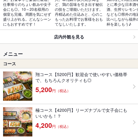
仕事帰りのちょい飲みや女子
ど、鶏の旨味を引き出す秘伝
とに希少な日本酒
会にも◎。10～20名様用の
の技をご堪能いただけます。
酒、生搾りレモン
個室も完備。周囲を気にせず
丹精込めた仕込みと、心のこ
なども◎県外の地
盛り上がれる。どんなシーン
もったお料理でお客様をおも
比べしながら福井
にもおすすめです！
てなしいたします。
杯を楽しもう♪
店内外観を見る
メニュー
コース
翔コース【5200円】歓迎会で使いやすい価格帯
で、もちろんクオリティも◎
5,200
円（税込）
極コース【4200円】リーズナブルで女子会にも
いいかも！？
4,200
円（税込）