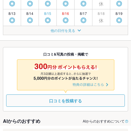
休
◎
◎
◎
◎
◎
◎
8/13
8/14
8/15
8/16
8/17
8/18
8/19
休
◎
◎
◎
◎
◎
◎
8/20
8/21
8/22
8/23
8/24
8/25
8/26
他の日付を見る
休
◎
◎
◎
◎
◎
◎
8/27
8/28
8/29
8/30
8/31
9/1
9/2
休
◎
◎
◎
◎
◎
◎
口コミ&写真の投稿・掲載で
9/3
9/4
9/5
9/6
9/7
9/8
9/9
休
◎
◎
◎
◎
◎
◎
口コミを投稿する
AIからのおすすめ
AIからのおすすめについて