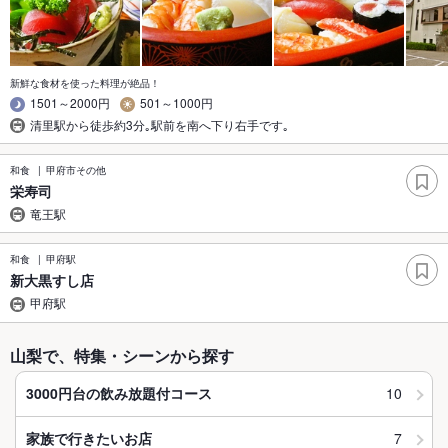
新鮮な食材を使った料理が絶品！
1501～2000円
501～1000円
清里駅から徒歩約3分｡駅前を南へ下り右手です｡
和食
甲府市その他
栄寿司
竜王駅
和食
甲府駅
新大黒すし店
甲府駅
山梨で、特集・シーンから探す
10
3000円台の飲み放題付コース
7
家族で行きたいお店