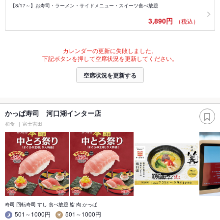
【8/17～】お寿司・ラーメン・サイドメニュー・スイーツ食べ放題
3,890円
（税込）
カレンダーの更新に失敗しました。
下記ボタンを押して空席状況を更新してください。
空席状況を更新する
かっぱ寿司 河口湖インター店
和食
富士吉田
寿司 回転寿司 すし 食べ放題 鮨 肉 かっぱ
501～1000円
501～1000円