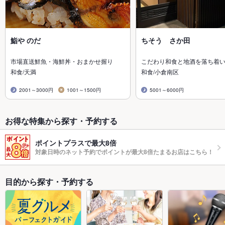
鮨や のだ
ちそう さか田
市場直送鮮魚・海鮮丼・おまかせ握り
こだわり和食と地酒を落ち着
和食/天満
和食/小倉南区
2001～3000円
1001～1500円
5001～6000円
お得な特集から探す・予約する
ポイントプラスで最大8倍
対象日時のネット予約でポイントが最大8倍たまるお店はこちら！
目的から探す・予約する