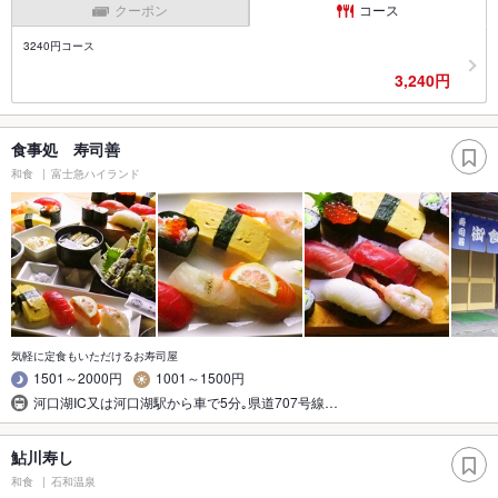
クーポン
コース
3240円コース
3,240円
食事処 寿司善
和食
富士急ハイランド
気軽に定食もいただけるお寿司屋
1501～2000円
1001～1500円
河口湖IC又は河口湖駅から車で5分｡県道707号線…
鮎川寿し
和食
石和温泉