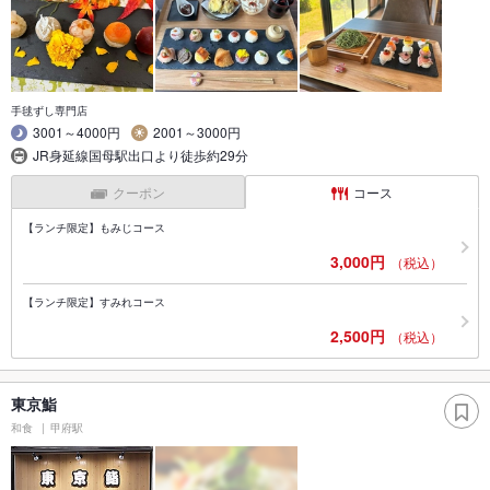
手毬ずし専門店
3001～4000円
2001～3000円
JR身延線国母駅出口より徒歩約29分
クーポン
コース
【ランチ限定】もみじコース
3,000円
（税込）
【ランチ限定】すみれコース
2,500円
（税込）
東京鮨
和食
甲府駅