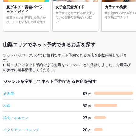
夏グルメ・宴会パーフ
女子会完全ガイド
カラオケ検索
ェクトガイド
女子会向けサービスが充実し
現在地から探せる近く
ているお得なお店がいっぱ
オケ店はコチラ！
幹事さんのお店探しを強力サ
い！
ポート！お店探しの決定版！
山梨エリアでネット予約できるお店を探す
ホットペッパーグルメでは便利なネット予約できるお店を多数掲載していま
す。
山梨エリアでネット予約できるお店をジャンルごとに集計しました。お店選び
の参考に是非活用してください。
ジャンルを変更してネット予約できるお店を探す
87
居酒屋
件
52
和食
件
27
焼肉・ホルモン
件
20
イタリアン・フレンチ
件