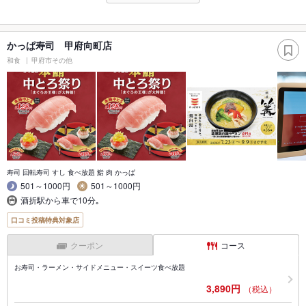
かっぱ寿司 甲府向町店
和食
甲府市その他
寿司 回転寿司 すし 食べ放題 鮨 肉 かっぱ
501～1000円
501～1000円
酒折駅から車で10分｡
口コミ投稿特典対象店
クーポン
コース
お寿司・ラーメン・サイドメニュー・スイーツ食べ放題
3,890円
（税込）