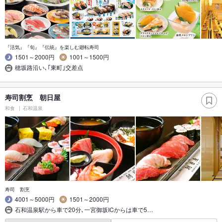
『活気』『旬』『伝統』を楽しむ廻転寿司
1501～2000円
1001～1500円
穂坂路沿い､｢東町｣交差点
寿司割烹 朝日屋
和食
石和温泉
寿司 割烹
4001～5000円
1501～2000円
石和温泉駅から車で20分､一宮御坂ICからは車で5…