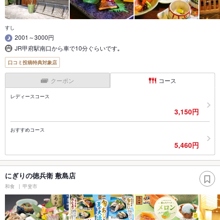
すし
2001～3000円
JR甲府駅南口から車で10分ぐらいです｡
口コミ投稿特典対象店
クーポン
コース
レディースコース
3,150円
おすすめコース
5,460円
にぎりの徳兵衛 敷島店
和食
甲斐市