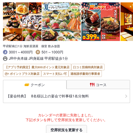
甲府駅南口1分 海鮮居酒屋 個室 飲み放題
3001～4000円
501～1000円
JR中央本線 JR身延線 甲府駅徒歩1分
【アプリ予約限定】最大800ポイント還元対象店
口コミ投稿特典対象店
ポイントプラス対象店
スマート支払い可
適格請求書発行事業者
クーポン
コース
【宴会特典】 8名様以上の宴会で幹事様1名分無料
カレンダーの更新に失敗しました。
下記ボタンを押して空席状況を更新してください。
空席状況を更新する