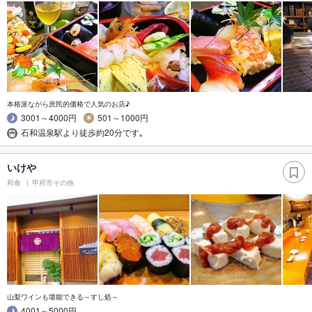
本格派ながら庶民的価格で人気のお店♪
3001～4000円
501～1000円
石和温泉駅より徒歩約20分です｡
いけや
和食
甲府市その他
山梨ワインも堪能できる～すし処～
4001～5000円