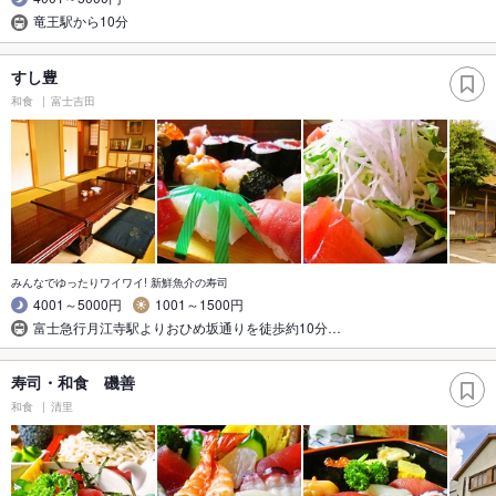
竜王駅から10分
すし豊
和食
富士吉田
みんなでゆったりワイワイ! 新鮮魚介の寿司
4001～5000円
1001～1500円
富士急行月江寺駅よりおひめ坂通りを徒歩約10分…
寿司・和食 磯善
和食
清里