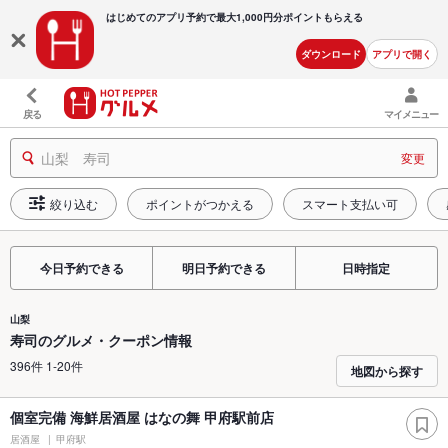
はじめてのアプリ予約で最大
1,000円分ポイントもらえる
ダウンロード
アプリで開く
戻る
マイメニュー
山梨 寿司
変更
絞り込む
ポイントがつかえる
スマート支払い可
今日予約できる
明日予約できる
日時指定
山梨
寿司のグルメ・クーポン情報
396件 1-20件
地図から探す
個室完備 海鮮居酒屋 はなの舞 甲府駅前店
居酒屋
甲府駅