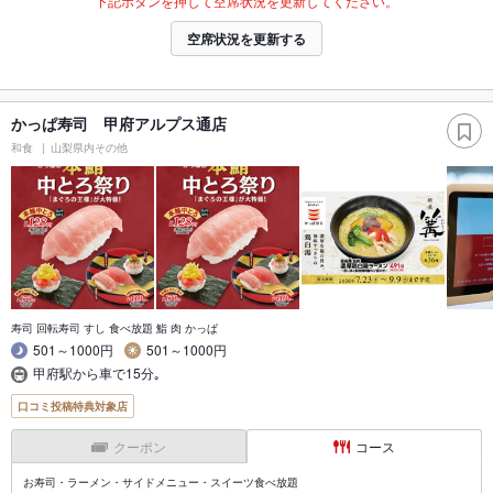
下記ボタンを押して空席状況を更新してください。
空席状況を更新する
かっぱ寿司 甲府アルプス通店
和食
山梨県内その他
寿司 回転寿司 すし 食べ放題 鮨 肉 かっぱ
501～1000円
501～1000円
甲府駅から車で15分｡
口コミ投稿特典対象店
クーポン
コース
お寿司・ラーメン・サイドメニュー・スイーツ食べ放題