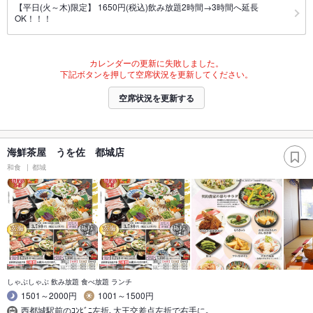
【平日(火～木)限定】 1650円(税込)飲み放題2時間→3時間へ延長
OK！！！
カレンダーの更新に失敗しました。
下記ボタンを押して空席状況を更新してください。
空席状況を更新する
海鮮茶屋 うを佐 都城店
和食
都城
しゃぶしゃぶ 飲み放題 食べ放題 ランチ
1501～2000円
1001～1500円
西都城駅前のｺﾝﾋﾞﾆ左折､大王交差点左折で右手に｡