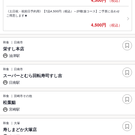
（税込）
《土日祝・祝前日予約用》【7品4,500円（税込）～2H飲放コース】ご予算に合わせ
ご用意します★
4,500円
（税込）
和食
日南市
栄すし本店
油津駅
和食
日南市
スーパーとむら回転寿司すし吉
日南駅
和食
宮崎市その他
松葉鮨
宮崎駅
和食
大塚
寿しまどか大塚店