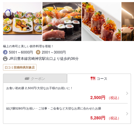
極上の寿司と美しい創作料理を堪能！
5001～6000円
2001～3000円
JR日豊本線宮崎神宮駅出口より徒歩約36分
口コミ投稿特典対象店
クーポン
コース
お食い初め膳 2,500円/大切なお子様のお祝いに！
2,500円
（税込）
結び膳5280円/お祝い・ご法事・ご会食など大切なお席に合わせたお膳
5,280円
（税込）