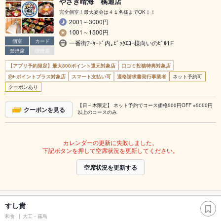
やざき晴海 橘通店
完全個室！最大宴会は４１名様までOK！！
2001～3000円
1001～1500円
個室
カード
一番街ｱｰｹｰﾄﾞ内｡ﾋﾞｯｸｴｺｰ様向いのﾋﾞﾙ1F
禁煙席
喫煙席
【アプリ予約限定】最大800ポイント還元対象店
口コミ投稿特典対象店
ポイントプラス対象店
スマート支払い可
適格請求書発行事業者
ネット予約可
クーポンあり
【日～木限定】 ネット予約でコース価格500円OFF ※5000円
クーポンを見る
以上のコースのみ
カレンダーの更新に失敗しました。
下記ボタンを押して空席状況を更新してください。
空席状況を更新する
すし貴
和食
大工・霧島