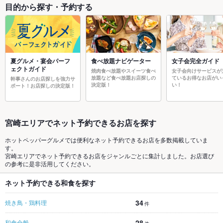
目的から探す・予約する
夏グルメ・宴会パーフ
食べ放題ナビゲーター
女子会完全ガイド
ェクトガイド
焼肉食べ放題やスイーツ食べ
女子会向けサービスが
放題など食べ放題お店探しの
ているお得なお店がい
幹事さんのお店探しを強力サ
決定版！
い！
ポート！お店探しの決定版！
宮崎エリアでネット予約できるお店を探す
ホットペッパーグルメでは便利なネット予約できるお店を多数掲載していま
す。
宮崎エリアでネット予約できるお店をジャンルごとに集計しました。お店選び
の参考に是非活用してください。
ネット予約できる和食を探す
34
焼き鳥・鶏料理
件
28
和食全般