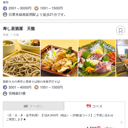
寿司
2001～3000円
1001～1500円
日豊本線南延岡駅より徒歩21分です｡
寿し居酒屋 天龍
和食
大塚
新鮮ネタの寿司と県産そば粉の本格手打そば
3001～4000円
1001～1500円
宮崎銀行横
クーポン
コース
《月・火・木・金予約用》【7品4,500円（税込）～2H飲放コース】ご予算に合わせ
ご用意します★
4,500円