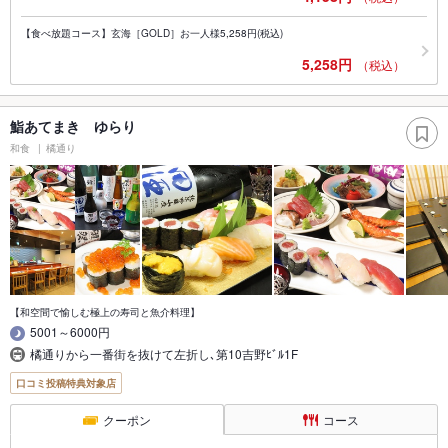
【食べ放題コース】玄海［GOLD］お一人様5,258円(税込)
5,258円
（税込）
鮨あてまき ゆらり
和食
橘通り
【和空間で愉しむ極上の寿司と魚介料理】
5001～6000円
橘通りから一番街を抜けて左折し､第10吉野ﾋﾞﾙ1F
口コミ投稿特典対象店
クーポン
コース