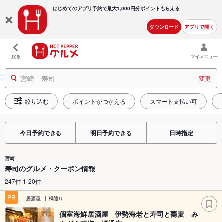
はじめてのアプリ予約で最大
1,000円分ポイントもらえる
ダウンロード
アプリで開く
戻る
マイメニュー
宮崎 寿司
変更
絞り込む
ポイントがつかえる
スマート支払い可
今日予約できる
明日予約できる
日時指定
宮崎
寿司のグルメ・クーポン情報
247件 1-20件
PR
居酒屋
橘通り
個室海鮮居酒屋 伊勢海老と寿司と蕎麦 み