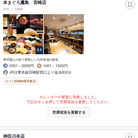
本まぐろ鷹島 宮崎店
和食
宮崎駅
寿司職人の技で美味しい九州各地の鮮魚
2001～3000円
1001～1500円
JR日豊本線宮崎駅西口より徒歩約2分
口コミ投稿特典対象店
カレンダーの更新に失敗しました。
下記ボタンを押して空席状況を更新してください。
空席状況を更新する
神田川本店