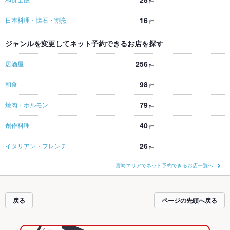
件
16
日本料理・懐石・割烹
件
ジャンルを変更してネット予約できるお店を探す
256
居酒屋
件
98
和食
件
79
焼肉・ホルモン
件
40
創作料理
件
26
イタリアン・フレンチ
件
宮崎エリアでネット予約できるお店一覧へ
戻る
ページの先頭へ戻る