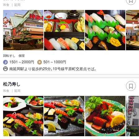
和食
延岡
回転すし 個室
1501～2000円
501～1000円
南延岡駅より徒歩約25分｡10号線平原町交差点そば｡
松乃寿し
和食
延岡