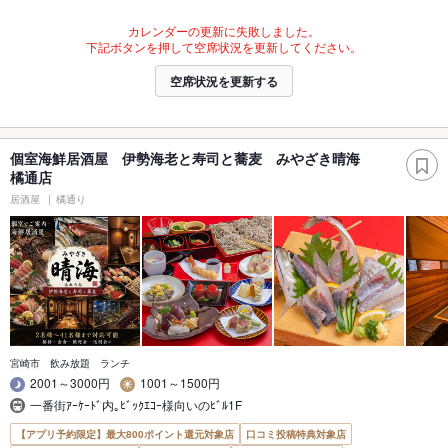
カレンダーの更新に失敗しました。
下記ボタンを押して空席状況を更新してください。
空席状況を更新する
個室海鮮居酒屋 伊勢海老と寿司と蕎麦 みやざき晴海
橘通店
居酒屋
橘通り
宮崎市 飲み放題 ランチ
2001～3000円
1001～1500円
一番街ｱｰｹｰﾄﾞ内｡ﾋﾞｯｸｴｺｰ様向いのﾋﾞﾙ1F
【アプリ予約限定】最大800ポイント還元対象店
口コミ投稿特典対象店