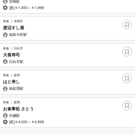
宮崎駅
[夜]￥1,000～￥1,999
和食
串間市
渡辺すし屋
福島今町駅
和食
日向市
大喜寿司
日向市駅
和食
延岡
はと寿し
南延岡駅
和食
延岡
お食事処 さとう
市棚駅
[夜]￥4,000～￥4,999