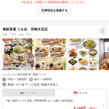
下記ボタンを押して空席状況を更新してください。
空席状況を更新する
海鮮茶屋 うを佐 宮崎木花店
和食
清武・加納・木花
しゃぶしゃぶ 飲み放題 食べ放題 ランチ
1501～2000円
501～1000円
青島ﾊﾞｲﾊﾟｽを下って右折､宮崎大学近く
クーポン
コース
【食べ放題コース】旬彩［PREMIUM］お一人様4,158円(税込)
4,158円
（税込）