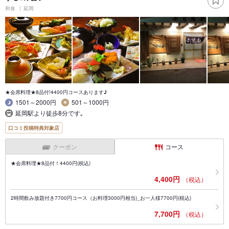
和食
延岡
★会席料理★8品付!4400円コースあります♪
1501～2000円
501～1000円
延岡駅より徒歩8分です｡
口コミ投稿特典対象店
クーポン
コース
★会席料理★8品付！4400円(税込)
4,400円
（税込）
2時間飲み放題付き7700円コース（お料理3000円相当)_お一人様7700円(税込)
7,700円
（税込）