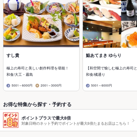
すし貴
鮨あてまき ゆらり
極上の寿司と美しい創作料理を堪能！
【和空間で愉しむ極上の寿司
和食/大工・霧島
和食/橘通り
5001～6000円
2001～3000円
5001～6000円
お得な特集から探す・予約する
ポイントプラスで最大8倍
対象日時のネット予約でポイントが最大8倍たまるお店はこちら！