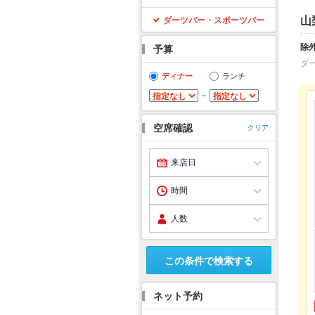
山
ダーツバー・スポーツバー
除
予算
ダ
ディナー
ランチ
～
空席確認
クリア
この条件で検索する
ネット予約