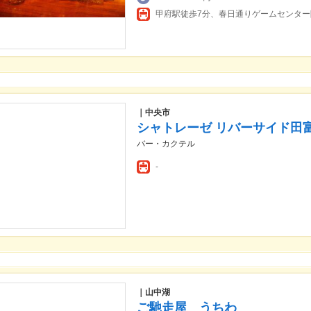
甲府駅徒歩7分、春日通りゲームセンタ
｜中央市
シャトレーゼ リバーサイド田
バー・カクテル
-
｜山中湖
ご馳走屋 うちわ