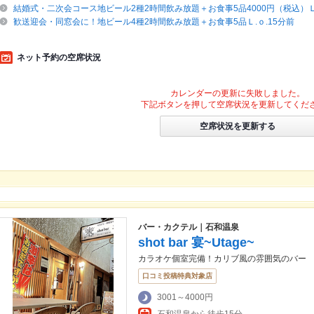
結婚式・二次会コース地ビール2種2時間飲み放題＋お食事5品4000円（税込）Ｌ.
歓送迎会・同窓会に！地ビール4種2時間飲み放題＋お食事5品Ｌ.ｏ.15分前
ネット予約の空席状況
カレンダーの更新に失敗しました。
下記ボタンを押して空席状況を更新してくだ
空席状況を更新する
バー・カクテル｜石和温泉
shot bar 宴~Utage~
カラオケ個室完備！カリブ風の雰囲気のバー
口コミ投稿特典対象店
3001～4000円