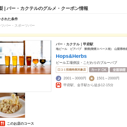
梨 | バー・カクテルのグルメ・クーポン情報
外された条件
ーツバー・スポーツバー
バー・カクテル｜甲府駅
地ビール ビアパブ 禁煙(喫煙スペース有) 山梨
Hops&Herbs
ビール工場併設・こだわりのブルーパブ
口コミ投稿特典対象店
2001～3000円
1501～2000円
甲府駅、金手駅から徒歩12-15分
このお店のコース