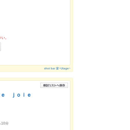
さい。
shot bar 宴~Utage~
ｄｅ ｊｏｉｅ
10分