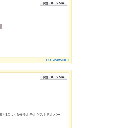
BAR NORTH FUJI
JR中央線小淵沢駅よりタクシーで10分小淵沢I.Cより5分※ホテルゲスト専用バー。ホテルゲストは送迎あり。