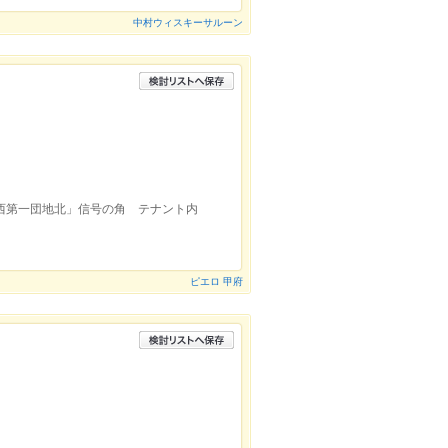
中村ウィスキーサルーン
西第一団地北」信号の角 テナント内
ピエロ 甲府