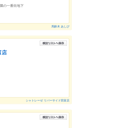
ー隣の一番街地下
馬酔木 あしび
富店
シャトレーゼ リバーサイド田富店