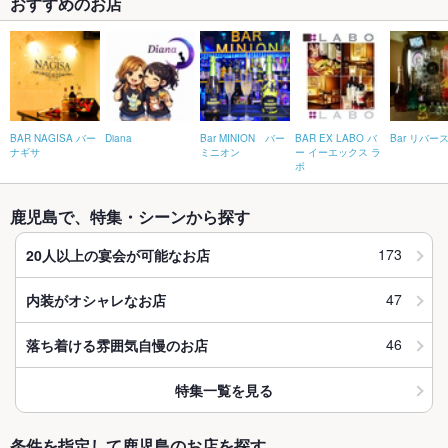
おすすめのお店
BAR NAGISA バー
Diana
Bar MINION バー
BAR EX LABO バ
Bar リバー
ナギサ
ミニオン
ー イーエックス ラ
ボ
鹿児島で、特集・シーンから探す
173
20人以上の宴会が可能なお店
47
内装がオシャレなお店
46
落ち着ける雰囲気自慢のお店
特集一覧を見る
条件を指定して鹿児島のお店を探す