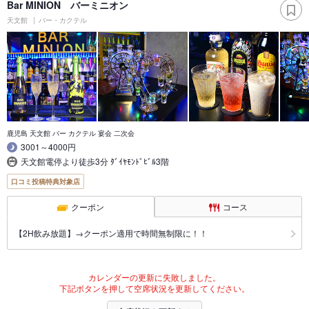
Bar MINION バーミニオン
天文館
バー・カクテル
鹿児島 天文館 バー カクテル 宴会 二次会
3001～4000円
天文館電停より徒歩3分 ﾀﾞｲﾔﾓﾝﾄﾞﾋﾞﾙ3階
口コミ投稿特典対象店
クーポン
コース
【2H飲み放題】→クーポン適用で時間無制限に！！
カレンダーの更新に失敗しました。
下記ボタンを押して空席状況を更新してください。