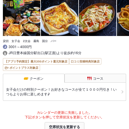
貸切 女子会 2次会 霧島 国分 バー
3001～4000円
JR日豊本線国分駅出口(駅正面)より徒歩約16分
【アプリ予約限定】最大350ポイント還元対象店
口コミ投稿特典対象店
ポイントプラス対象店
クーポン
コース
女子会だけの特別クーポン！お好きなコースが全て１０００円引き！い
つもよりお得に楽しめます♪
カレンダーの更新に失敗しました。
下記ボタンを押して空席状況を更新してください。
空席状況を更新する