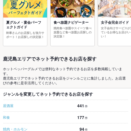
夏グルメ・宴会パーフ
食べ放題ナビゲーター
女子会完全ガイド
ェクトガイド
焼肉食べ放題やスイーツ食べ
女子会向けサービスが
放題など食べ放題お店探しの
ているお得なお店がい
幹事さんのお店探しを強力サ
決定版！
い！
ポート！お店探しの決定版！
鹿児島エリアでネット予約できるお店を探す
ホットペッパーグルメでは便利なネット予約できるお店を多数掲載していま
す。
鹿児島エリアでネット予約できるお店をジャンルごとに集計しました。お店選
びの参考に是非活用してください。
ジャンルを変更してネット予約できるお店を探す
441
居酒屋
件
177
和食
件
94
焼肉・ホルモン
件