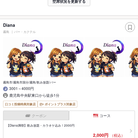
空席状況を更新する
Diana
霧島
バー・カクテル
霧島市/霧島市国分/霧島/飲み放題/バー
3001～4000円
鹿児島中央駅東口から徒歩1分
口コミ投稿特典対象店
ポイントプラス対象店
クーポン
コース
【Diana満喫】飲み放題・カラオケ込み！2000円
2,000円
（税込）