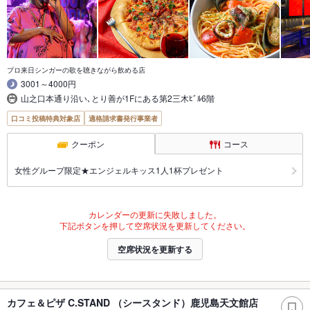
プロ来日シンガーの歌を聴きながら飲める店
3001～4000円
山之口本通り沿い､とり善が1Fにある第2三木ﾋﾞﾙ6階
口コミ投稿特典対象店
適格請求書発行事業者
クーポン
コース
女性グループ限定★エンジェルキッス1人1杯プレゼント
カレンダーの更新に失敗しました。
下記ボタンを押して空席状況を更新してください。
空席状況を更新する
カフェ＆ピザ C.STAND （シースタンド）鹿児島天文館店