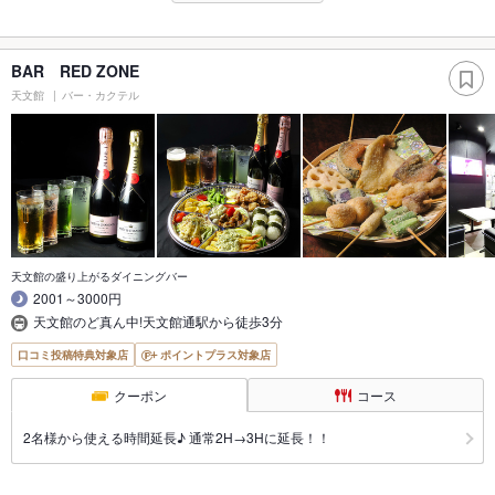
BAR RED ZONE
天文館
バー・カクテル
天文館の盛り上がるダイニングバー
2001～3000円
天文館のど真ん中!天文館通駅から徒歩3分
口コミ投稿特典対象店
ポイントプラス対象店
クーポン
コース
2名様から使える時間延長♪ 通常2H→3Hに延長！！