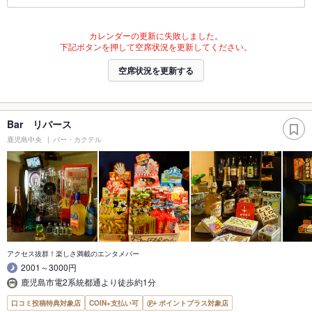
カレンダーの更新に失敗しました。
下記ボタンを押して空席状況を更新してください。
空席状況を更新する
Bar リバース
鹿児島中央
バー・カクテル
アクセス抜群！楽しさ満載のエンタメバー
2001～3000円
鹿児島市電2系統都通より徒歩約1分
口コミ投稿特典対象店
COIN+支払い可
ポイントプラス対象店