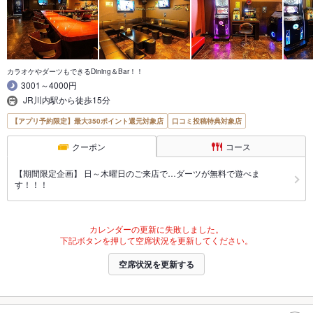
カラオケやダーツもできるDining＆Bar！！
3001～4000円
JR川内駅から徒歩15分
【アプリ予約限定】最大350ポイント還元対象店
口コミ投稿特典対象店
クーポン
コース
【期間限定企画】 日～木曜日のご来店で…ダーツが無料で遊べま
す！！！
カレンダーの更新に失敗しました。
下記ボタンを押して空席状況を更新してください。
空席状況を更新する