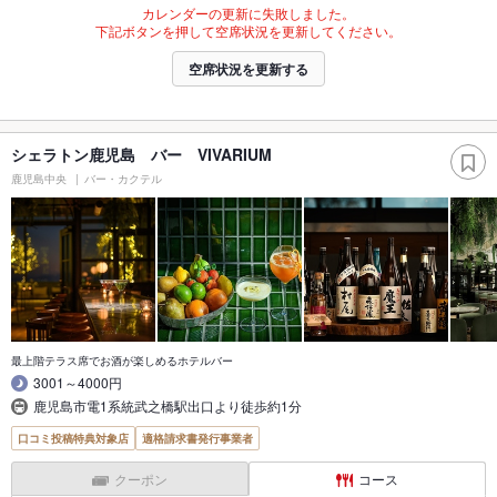
カレンダーの更新に失敗しました。
下記ボタンを押して空席状況を更新してください。
空席状況を更新する
シェラトン鹿児島 バー VIVARIUM
鹿児島中央
バー・カクテル
最上階テラス席でお酒が楽しめるホテルバー
3001～4000円
鹿児島市電1系統武之橋駅出口より徒歩約1分
口コミ投稿特典対象店
適格請求書発行事業者
クーポン
コース