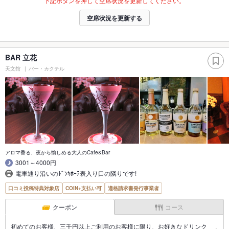
下記ボタンを押して空席状況を更新してください。
空席状況を更新する
BAR 立花
天文館
バー・カクテル
アロマ香る、夜から愉しめる大人のCafe&Bar
3001～4000円
電車通り沿いのﾄﾞﾝｷﾎｰﾃ表入り口の隣りです!
口コミ投稿特典対象店
COIN+支払い可
適格請求書発行事業者
クーポン
コース
初めてのお客様、三千円以上ご利用のお客様に限り、お好きなドリンク