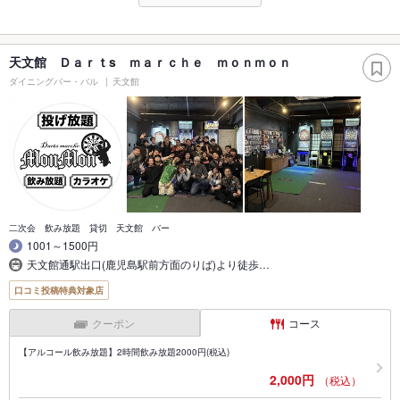
天文館 Ｄａｒｔs ｍａｒｃｈｅ ｍｏｎｍｏｎ
ダイニングバー・バル
天文館
二次会 飲み放題 貸切 天文館 バー
1001～1500円
天文館通駅出口(鹿児島駅前方面のりば)より徒歩…
口コミ投稿特典対象店
クーポン
コース
【アルコール飲み放題】2時間飲み放題2000円(税込)
2,000円
（税込）