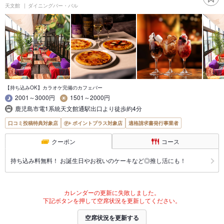
天文館
ダイニングバー・バル
【持ち込みOK】カラオケ完備のカフェバー
2001～3000円
1501～2000円
鹿児島市電1系統天文館通駅出口より徒歩約4分
口コミ投稿特典対象店
ポイントプラス対象店
適格請求書発行事業者
クーポン
コース
持ち込み料無料！ お誕生日やお祝いのケーキなど◎推し活にも！
カレンダーの更新に失敗しました。
下記ボタンを押して空席状況を更新してください。
空席状況を更新する