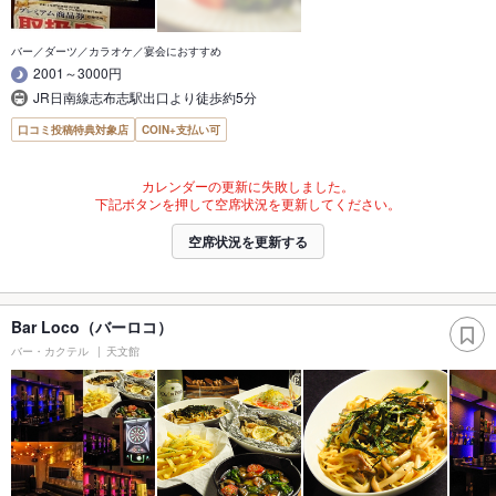
バー／ダーツ／カラオケ／宴会におすすめ
2001～3000円
JR日南線志布志駅出口より徒歩約5分
口コミ投稿特典対象店
COIN+支払い可
カレンダーの更新に失敗しました。
下記ボタンを押して空席状況を更新してください。
空席状況を更新する
Bar Loco（バーロコ）
バー・カクテル
天文館