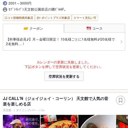
2001～3000円
ｾﾌﾞﾝｲﾚﾌﾞﾝ天文館公園前店の隣ﾋﾞﾙ4F｡
口コミ投稿特典対象店
ポイントプラス対象店
スマート支払い可
クーポン
コース
【幹事様必見♪】月～金曜日限定！ 10名様ごとに1名様無料♪!20名様で
2名無料…！
カレンダーの更新に失敗しました。
下記ボタンを押して空席状況を更新してください。
空席状況を更新する
JJ CALL'N（ジェイジェイ・コーリン） 天文館で人気の音
楽を楽しめる店
天文館
ダイニングバー・バル