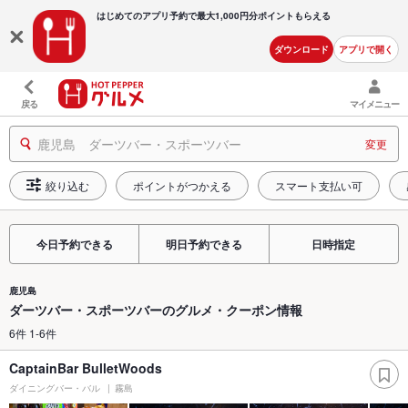
はじめてのアプリ予約で最大
1,000円分ポイントもらえる
ダウンロード
アプリで開く
戻る
マイメニュー
鹿児島 ダーツバー・スポーツバー
変更
絞り込む
ポイントがつかえる
スマート支払い可
今日予約できる
明日予約できる
日時指定
鹿児島
ダーツバー・スポーツバーのグルメ・クーポン情報
6件 1-6件
CaptainBar BulletWoods
ダイニングバー・バル
霧島