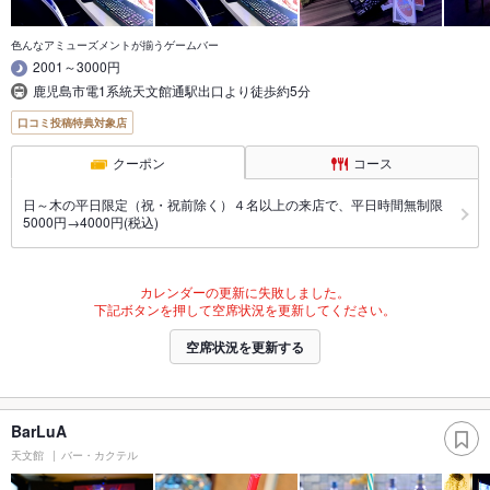
色んなアミューズメントが揃うゲームバー
2001～3000円
鹿児島市電1系統天文館通駅出口より徒歩約5分
口コミ投稿特典対象店
クーポン
コース
日～木の平日限定（祝・祝前除く）４名以上の来店で、平日時間無制限
5000円→4000円(税込)
カレンダーの更新に失敗しました。
下記ボタンを押して空席状況を更新してください。
空席状況を更新する
BarLuA
天文館
バー・カクテル