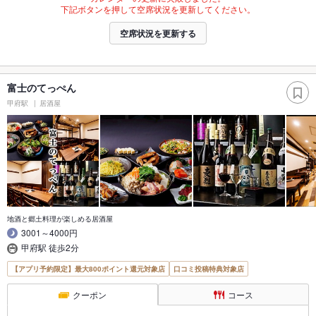
下記ボタンを押して空席状況を更新してください。
空席状況を更新する
富士のてっぺん
甲府駅
居酒屋
地酒と郷土料理が楽しめる居酒屋
3001～4000円
甲府駅 徒歩2分
【アプリ予約限定】最大800ポイント還元対象店
口コミ投稿特典対象店
クーポン
コース