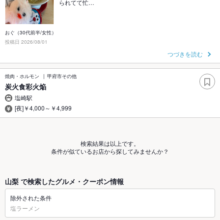
られてて忙…
おぐ（30代前半/女性）
投稿日 2026/08/01
つづきを読む
焼肉・ホルモン
甲府市その他
炭火食彩火焔
塩崎駅
[夜]￥4,000～￥4,999
検索結果は以上です。
条件が似ているお店から探してみませんか？
山梨 で検索したグルメ・クーポン情報
除外された条件
塩ラーメン