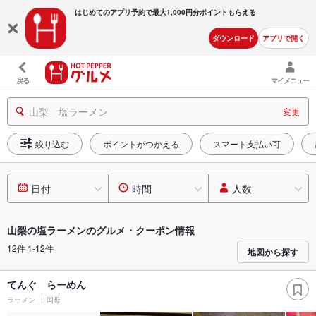
はじめてのアプリ予約で最大
1,000円分ポイントもらえる
ダウンロード
アプリで開く
戻る
マイメニュー
山梨 塩ラーメン
変更
絞り込む
ポイントがつかえる
スマート支払い可
日付
時間
人数
山梨の塩ラーメンのグルメ・クーポン情報
12件 1-12件
地図から探す
てんぐ らーめん
ラーメン
国母