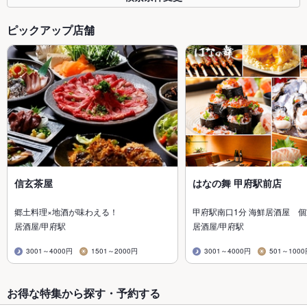
ピックアップ店舗
信玄茶屋
はなの舞 甲府駅前店
郷土料理×地酒が味わえる！
甲府駅南口1分 海鮮居酒屋 個
居酒屋/甲府駅
居酒屋/甲府駅
3001～4000円
1501～2000円
3001～4000円
501～100
お得な特集から探す・予約する