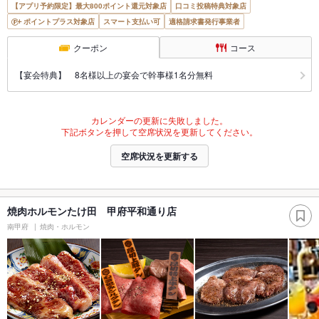
【アプリ予約限定】最大800ポイント還元対象店
口コミ投稿特典対象店
ポイントプラス対象店
スマート支払い可
適格請求書発行事業者
クーポン
コース
【宴会特典】 8名様以上の宴会で幹事様1名分無料
カレンダーの更新に失敗しました。
下記ボタンを押して空席状況を更新してください。
空席状況を更新する
焼肉ホルモンたけ田 甲府平和通り店
南甲府
焼肉・ホルモン