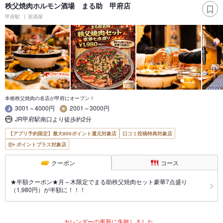
秩父焼肉ホルモン酒場 まる助 甲府店
甲府駅
居酒屋
本格秩父焼肉の名店が甲府にオープン！
3001～4000円
2001～3000円
JR甲府駅南口より徒歩約2分
【アプリ予約限定】最大800ポイント還元対象店
口コミ投稿特典対象店
ポイントプラス対象店
クーポン
コース
★半額クーポン★月～木限定でまる助秩父焼肉セット豪華7点盛り
（1,980円）が半額に！！！
カレンダーの更新に失敗しました。