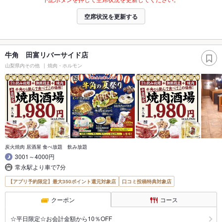
空席状況を更新する
牛角 田富リバーサイド店
山梨県内その他
焼肉・ホルモン
炭火焼肉 居酒屋 食べ放題 飲み放題
3001～4000円
常永駅より車で7分
【アプリ予約限定】最大350ポイント還元対象店
口コミ投稿特典対象店
クーポン
コース
☆平日限定☆お会計金額から10％OFF