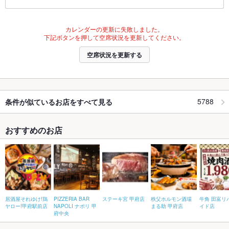
カレンダーの更新に失敗しました。
下記ボタンを押して空席状況を更新してください。
空席状況を更新する
5788
条件が似ているお店をすべて見る
おすすめのお店
居酒屋それゆけ!鶏
PIZZERIA BAR
ステーキ宮 甲府店
秩父ホルモン酒場
牛角 田富リ
ヤロー!甲府駅前店
NAPOLI ナポリ 甲
まる助 甲府店
イド店
府中央