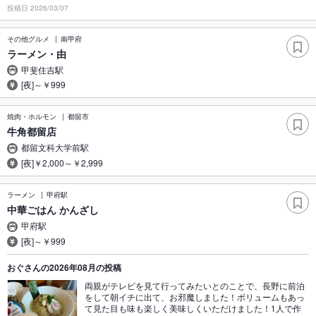
投稿日 2026/03/07
その他グルメ
南甲府
ラーメン・由
甲斐住吉駅
[夜]～￥999
焼肉・ホルモン
都留市
牛角都留店
都留文科大学前駅
[夜]￥2,000～￥2,999
ラーメン
甲府駅
中華ごはん かんざし
甲府駅
[夜]～￥999
おぐさんの2026年08月の投稿
両親がテレビを見て行ってみたいとのことで、長野に前泊
をして朝イチに出て、お邪魔しました！ボリュームもあっ
て見た目も味も楽しく美味しくいただけました！1人で作