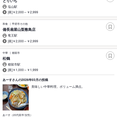
とりいち
塩山駅
[夜]￥2,000～￥2,999
和食
甲府市その他
備長扇屋山梨敷島店
竜王駅
[夜]￥2,000～￥2,999
中華
都留市
松鶴
都留市駅
[夜]￥1,000～￥1,999
あーすさんの2026年03月の投稿
美味しい中華料理。ボリューム満点。
あーす（20代前半/女性）