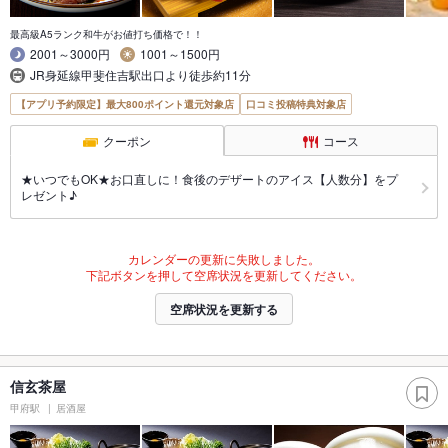
最高級A5ランク和牛がお値打ち価格で！！
2001～3000円
1001～1500円
JR身延線甲斐住吉駅出口より徒歩約11分
【アプリ予約限定】最大800ポイント還元対象店
口コミ投稿特典対象店
クーポン
コース
★いつでもOK★お口直しに！食後のデザートのアイス【人数分】をプ
レゼント♪
カレンダーの更新に失敗しました。
下記ボタンを押して空席状況を更新してください。
空席状況を更新する
信玄茶屋
甲府駅
居酒屋