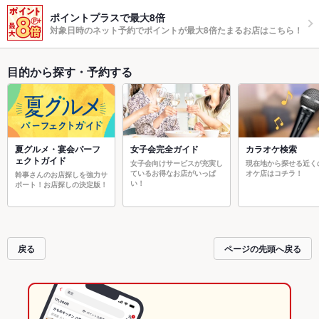
ポイントプラスで最大8倍
対象日時のネット予約でポイントが最大8倍たまるお店はこちら！
目的から探す・予約する
夏グルメ・宴会パーフ
女子会完全ガイド
カラオケ検索
ェクトガイド
女子会向けサービスが充実し
現在地から探せる近く
ているお得なお店がいっぱ
オケ店はコチラ！
幹事さんのお店探しを強力サ
い！
ポート！お店探しの決定版！
戻る
ページの先頭へ戻る