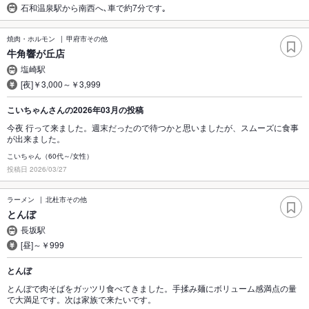
石和温泉駅から南西へ､車で約7分です｡
焼肉・ホルモン
甲府市その他
牛角響が丘店
塩崎駅
[夜]￥3,000～￥3,999
こいちゃんさんの2026年03月の投稿
今夜 行って来ました。週末だったので待つかと思いましたが、スムーズに食事
が出来ました。
こいちゃん（60代～/女性）
投稿日 2026/03/27
ラーメン
北杜市その他
とんぼ
長坂駅
[昼]～￥999
とんぼ
とんぼで肉そばをガッツリ食べてきました。手揉み麺にボリューム感満点の量
で大満足です。次は家族で来たいです。