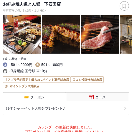
お好み焼肉道とん堀 下石田店
甲府市その他
焼肉・ホルモン
お好み焼き・焼肉
1501～2000円
501～1000円
JR身延線 国母駅 車10分
【アプリ予約限定】最大350ポイント還元対象店
口コミ投稿特典対象店
ポイントプラス対象店
クーポン
コース
ゆずシャーベット人数分プレゼント♪
カレンダーの更新に失敗しました。
下記ボタンを押して空席状況を更新してください。