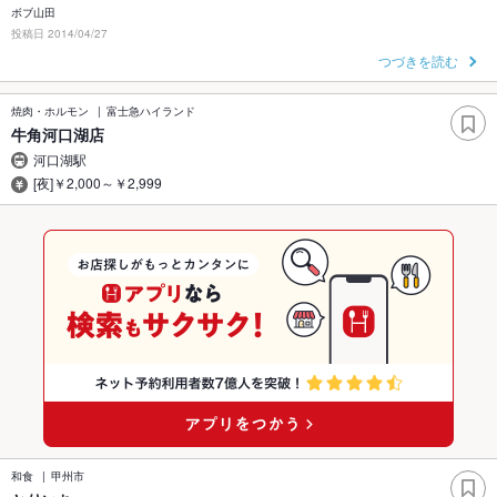
ボブ山田
投稿日 2014/04/27
つづきを読む
焼肉・ホルモン
富士急ハイランド
牛角河口湖店
河口湖駅
[夜]￥2,000～￥2,999
和食
甲州市