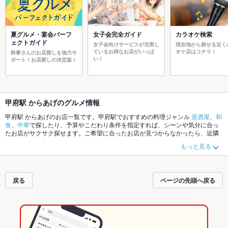
夏グルメ・宴会パーフ
女子会完全ガイド
カラオケ検索
ェクトガイド
女子会向けサービスが充実し
現在地から探せる近く
ているお得なお店がいっぱ
オケ店はコチラ！
幹事さんのお店探しを強力サ
い！
ポート！お店探しの決定版！
甲府駅 からあげのグルメ情報
甲府駅 からあげのお店一覧です。甲府駅でおすすめの料理ジャンル
居酒屋
、
和
食
、
中華
で探したり、予算やこだわり条件を指定すれば、シーンや気分に合っ
たお店がサクサク探せます。ご希望に合ったお店が見つからなかったら、近隣
のエリア
甲府駅
、
甲府市その他
、
国母
もチェックしてみてください。ホットペ
もっと見る
ッパーグルメなら、お得なクーポンはもちろん、こだわりメニュー
お茶漬け
、
馬刺し
、
手羽先
や季節のおすすめ料理など、お店の最新情報をご紹介している
ので安心！24時間使える簡単便利なネット予約が使えるお店も拡大中です。友
達どうしの飲み会にも、会社の宴会にも、デートやパーティーにもお得に便利
戻る
ページの先頭へ戻る
にホットペッパーグルメをご利用ください。