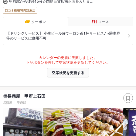
甲府駅から徒歩15分☆岡島百貨店南正面を入りま…
口コミ投稿特典対象店
クーポン
コース
【ドリンクサービス】 小生ビールorウーロン茶1杯サービス♪ ※駐車券
等のサービスは併用不可
カレンダーの更新に失敗しました。
下記ボタンを押して空席状況を更新してください。
空席状況を更新する
備長扇屋 甲府上石田
居酒屋
甲府駅