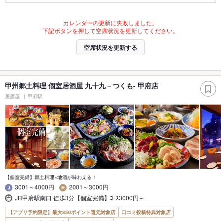
カレンダーの更新に失敗しました。
下記ボタンを押して空席状況を更新してください。
空席状況を更新する
甲州郷土料理 個室居酒屋 九十九－つくも- 甲府店
居酒屋
甲府駅
【個室完備】郷土料理×地酒が味わえる！
3001～4000円
2001～3000円
JR甲府駅南口 徒歩3分【個室完備】ｺｰｽ3000円～
【アプリ予約限定】最大350ポイント還元対象店
口コミ投稿特典対象店