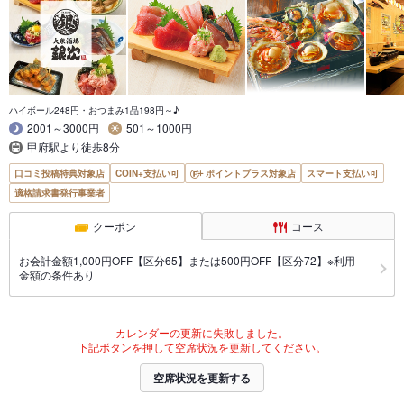
ハイボール248円・おつまみ1品198円～♪
2001～3000円
501～1000円
甲府駅より徒歩8分
口コミ投稿特典対象店
COIN+支払い可
ポイントプラス対象店
スマート支払い可
適格請求書発行事業者
クーポン
コース
お会計金額1,000円OFF【区分65】または500円OFF【区分72】※利用
金額の条件あり
カレンダーの更新に失敗しました。
下記ボタンを押して空席状況を更新してください。
空席状況を更新する