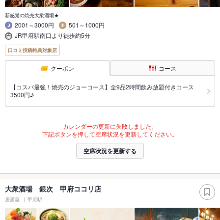
新感覚の焼売大衆酒場★
2001～3000円
501～1000円
JR甲府駅南口より徒歩約5分
口コミ投稿特典対象店
クーポン
コース
【コスパ最強！焼売のジョーコース】全9品2時間飲み放題付きコース
3500円♪
カレンダーの更新に失敗しました。
下記ボタンを押して空席状況を更新してください。
空席状況を更新する
大衆酒場 銀次 甲府ココリ店
居酒屋
甲府駅