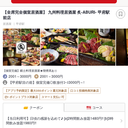
【全席完全個室居酒屋】 九州料理居酒屋 炙-ABURI- 甲府駅
前店
居酒屋
甲府駅
【個室完備】郷土料理居酒屋★喫煙席あり
2001～3000円
2001～3000円
【甲府駅目の前】個室完備◎飲放付ｺｰｽ3000円～!
【アプリ予約限定】最大350ポイント還元対象店
口コミ投稿特典対象店
ポイントプラス対象店
スマート支払い可
クーポン
コース
【当日利用可】日頃の感謝を込めて♪ [a]2時間飲み放題1480円!! [b]3時
間飲み放題1980円!!