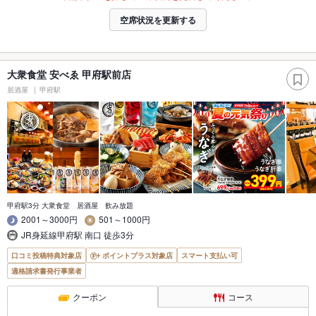
空席状況を更新する
大衆食堂 安べゑ 甲府駅前店
居酒屋
甲府駅
甲府駅3分 大衆食堂 居酒屋 飲み放題
2001～3000円
501～1000円
JR身延線甲府駅 南口 徒歩3分
口コミ投稿特典対象店
ポイントプラス対象店
スマート支払い可
適格請求書発行事業者
クーポン
コース