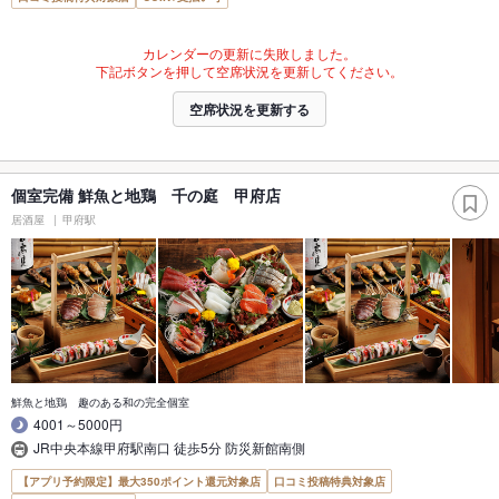
カレンダーの更新に失敗しました。
下記ボタンを押して空席状況を更新してください。
空席状況を更新する
個室完備 鮮魚と地鶏 千の庭 甲府店
居酒屋
甲府駅
鮮魚と地鶏 趣のある和の完全個室
4001～5000円
JR中央本線甲府駅南口 徒歩5分 防災新館南側
【アプリ予約限定】最大350ポイント還元対象店
口コミ投稿特典対象店