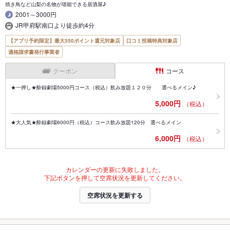
焼き鳥など山梨の名物が堪能できる居酒屋♪
2001～3000円
JR甲府駅南口より徒歩約4分
【アプリ予約限定】最大350ポイント還元対象店
口コミ投稿特典対象店
適格請求書発行事業者
クーポン
コース
★一押し★酔録劇場5000円コース（税込）飲み放題１２０分 選べるメイン♪
5,000円
（税込）
★大人気★酔録劇場6000円（税込）コース飲み放題120分 選べるメイン
6,000円
（税込）
カレンダーの更新に失敗しました。
下記ボタンを押して空席状況を更新してください。
空席状況を更新する