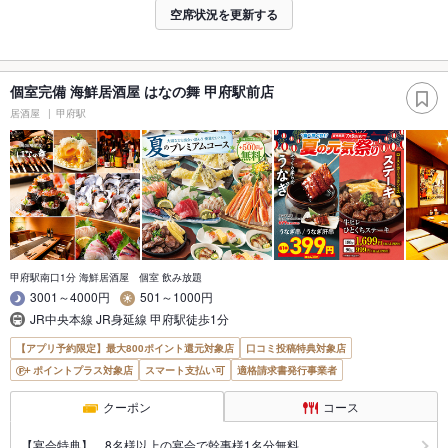
空席状況を更新する
個室完備 海鮮居酒屋 はなの舞 甲府駅前店
居酒屋
甲府駅
甲府駅南口1分 海鮮居酒屋 個室 飲み放題
3001～4000円
501～1000円
JR中央本線 JR身延線 甲府駅徒歩1分
【アプリ予約限定】最大800ポイント還元対象店
口コミ投稿特典対象店
ポイントプラス対象店
スマート支払い可
適格請求書発行事業者
クーポン
コース
【宴会特典】 8名様以上の宴会で幹事様1名分無料