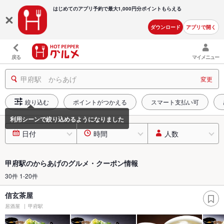
はじめてのアプリ予約で最大
1,000円分ポイントもらえる
ダウンロード
アプリで開く
戻る
マイメニュー
甲府駅 からあげ
変更
絞り込む
ポイントがつかえる
スマート支払い可
日付
時間
人数
甲府駅のからあげのグルメ・クーポン情報
30件 1-20件
信玄茶屋
居酒屋
甲府駅