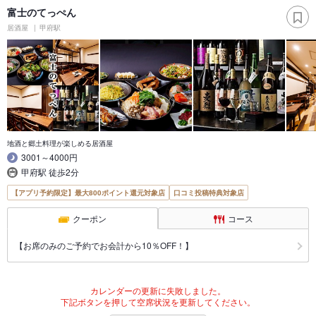
富士のてっぺん
居酒屋
甲府駅
地酒と郷土料理が楽しめる居酒屋
3001～4000円
甲府駅 徒歩2分
【アプリ予約限定】最大800ポイント還元対象店
口コミ投稿特典対象店
クーポン
コース
【お席のみのご予約でお会計から10％OFF！】
カレンダーの更新に失敗しました。
下記ボタンを押して空席状況を更新してください。