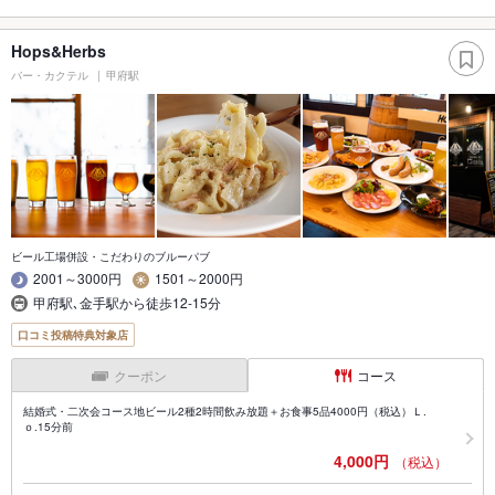
Hops&Herbs
バー・カクテル
甲府駅
ビール工場併設・こだわりのブルーパブ
2001～3000円
1501～2000円
甲府駅､金手駅から徒歩12-15分
口コミ投稿特典対象店
クーポン
コース
結婚式・二次会コース地ビール2種2時間飲み放題＋お食事5品4000円（税込）Ｌ.
ｏ.15分前
4,000円
（税込）