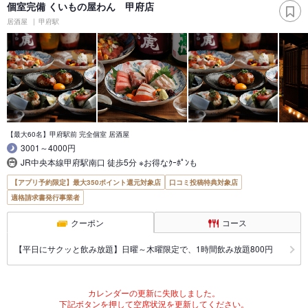
個室完備 くいもの屋わん 甲府店
居酒屋
甲府駅
【最大60名】甲府駅前 完全個室 居酒屋
3001～4000円
JR中央本線甲府駅南口 徒歩5分 ※お得なｸｰﾎﾟﾝも
【アプリ予約限定】最大350ポイント還元対象店
口コミ投稿特典対象店
適格請求書発行事業者
クーポン
コース
【平日にサクッと飲み放題】日曜～木曜限定で、1時間飲み放題800円
カレンダーの更新に失敗しました。
下記ボタンを押して空席状況を更新してください。