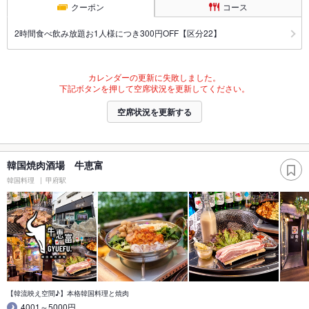
クーポン
コース
2時間食べ飲み放題お1人様につき300円OFF【区分22】
カレンダーの更新に失敗しました。
下記ボタンを押して空席状況を更新してください。
空席状況を更新する
韓国焼肉酒場 牛恵富
韓国料理
甲府駅
【韓流映え空間♪】本格韓国料理と焼肉
4001～5000円