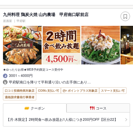
九州料理 鶏炭火焼 山内農場 甲府南口駅前店
居酒屋
甲府駅
★ゆったりお得★WEB予約限定コース受付中
3001～4000円
甲府駅南口を降りて平和通り沿いの左手側にあり…
口コミ投稿特典対象店
COIN+支払い可
ポイントプラス対象店
スマート支払い可
適格請求書発行事業者
クーポン
コース
【月‐木限定】2時間食べ飲み放題お1人様につき200円OFF【区分22】