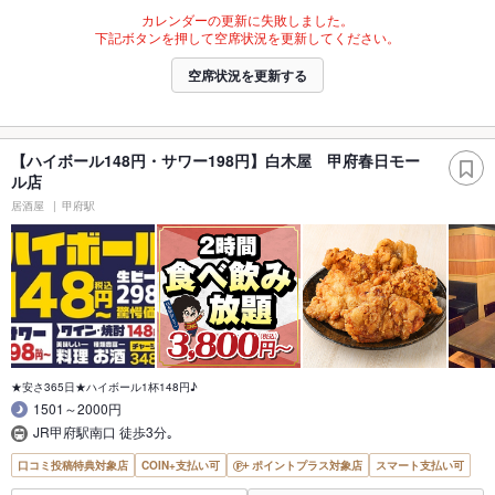
カレンダーの更新に失敗しました。
下記ボタンを押して空席状況を更新してください。
空席状況を更新する
【ハイボール148円・サワー198円】白木屋 甲府春日モー
ル店
居酒屋
甲府駅
★安さ365日★ハイボール1杯148円♪
1501～2000円
JR甲府駅南口 徒歩3分｡
口コミ投稿特典対象店
COIN+支払い可
ポイントプラス対象店
スマート支払い可