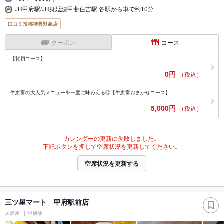
JR甲府駅/JR身延線甲斐住吉駅 各駅から車で約10分
口コミ投稿特典対象店
クーポン
コース
【貸切コース】
0円
（税込）
牛恵富の大人気メニューを一度に味わえる◎【牛恵富おまかせコース】
5,000円
（税込）
カレンダーの更新に失敗しました。
下記ボタンを押して空席状況を更新してください。
空席状況を更新する
三ツ星マート 甲府駅前店
居酒屋
甲府駅