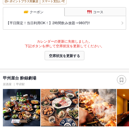
ポイントプラス対象店
スマート支払い可
クーポン
コース
【平日限定！当日利用OK！】2時間飲み放題⇒980円!!
カレンダーの更新に失敗しました。
下記ボタンを押して空席状況を更新してください。
空席状況を更新する
甲州屋台 酔録劇場
居酒屋
甲府駅