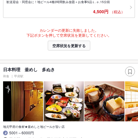
歓送迎会・同窓会に！地ビール4種2時間飲み放題＋お食事5品Ｌ.ｏ.15分前
4,500円
（税込）
カレンダーの更新に失敗しました。
下記ボタンを押して空席状況を更新してください。
空席状況を更新する
日本料理 釜めし 多ぬき
和食
甲府駅
地元甲府の食材★釜めしと地ビールが旨い店
5001～6000円