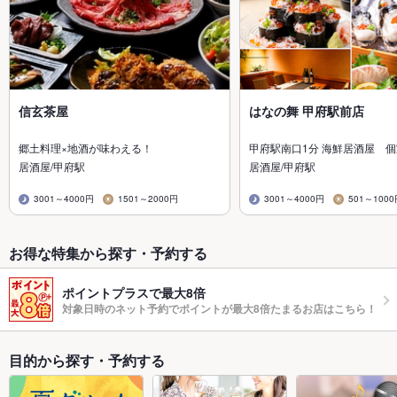
信玄茶屋
はなの舞 甲府駅前店
郷土料理×地酒が味わえる！
甲府駅南口1分 海鮮居酒屋 個
居酒屋/甲府駅
居酒屋/甲府駅
3001～4000円
1501～2000円
3001～4000円
501～100
お得な特集から探す・予約する
ポイントプラスで最大8倍
対象日時のネット予約でポイントが最大8倍たまるお店はこちら！
目的から探す・予約する