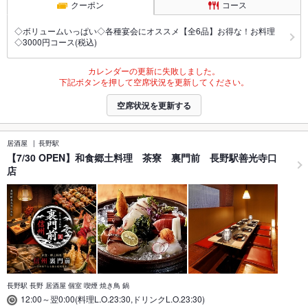
クーポン
コース
◇ボリュームいっぱい◇各種宴会にオススメ【全6品】お得な！お料理
◇3000円コース(税込)
カレンダーの更新に失敗しました。
下記ボタンを押して空席状況を更新してください。
空席状況を更新する
居酒屋
長野駅
【7/30 OPEN】和食郷土料理 茶寮 裏門前 長野駅善光寺口
店
長野駅 長野 居酒屋 個室 喫煙 焼き鳥 鍋
12:00～翌0:00(料理L.O.23:30,ドリンクL.O.23:30)