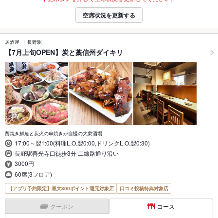
空席状況を更新する
居酒屋
長野駅
【7月上旬OPEN】炭と藁信州ダイキリ
藁焼き鮮魚と炭火の串焼きが自慢の大衆酒場
17:00～翌1:00(料理L.O.翌0:00,ドリンクL.O.翌0:30)
長野駅善光寺口徒歩3分 二線路通り沿い
3000円
60席(3フロア)
【アプリ予約限定】最大800ポイント還元対象店
口コミ投稿特典対象店
クーポン
コース