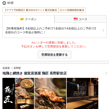
90席
【アプリ予約限定】最大800ポイント還元対象店
口コミ投稿特典対象店
クーポン
コース
【幹事様無料】6名様以上のご予約で1名様分/14名様以上のご予約で2
名様分のコース料金が無料に！
カレンダーの更新に失敗しました。
下記ボタンを押して空席状況を更新してください。
空席状況を更新する
居酒屋
長野駅
地鶏と網焼き 個室居酒屋 鶏匠 長野駅前店