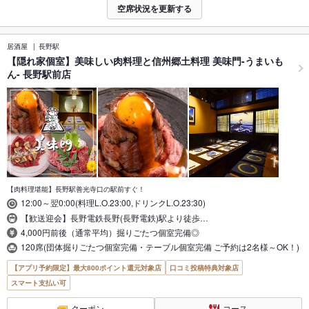
空席状況を更新する
居酒屋
長野駅
【隠れ家個室】美味しい肉料理と信州郷土料理 美味門-うまいも
ん- 長野駅前店
【肉料理堪能】長野駅善光寺口の駅前すぐ！
12:00～翌0:00(料理L.O.23:00,ドリンクL.O.23:30)
【歓送迎会】長野電鉄長野(長野電鉄)駅より徒歩…
4,000円前後（通常平均）掘りごたつ個室完備◎
120席(団体掘りごたつ個室完備・テーブル個室完備 ご予約は2名様～OK！)
【アプリ予約限定】最大800ポイント還元対象店
口コミ投稿特典対象店
スマート支払い可
クーポン
コース