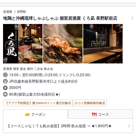
居酒屋
長野駅
地鶏と沖縄琉球しゃぶしゃぶ 個室居酒屋 くろ凪 長野駅前店
居酒屋 個室 宴会 接待 二次会 飲み会
13:00～翌0:00(料理L.O.23:00,ドリンクL.O.23:30)
JR信越本線長野駅善光寺口より徒歩約2分
3500円
80席(個室は最大50名様対応★)
【アプリ予約限定】最大800ポイント還元対象店
口コミ投稿特典対象店
クーポン
コース
【コースじゃなくても飲み放題】2時間 飲み放題 ⇒ ★1,800円★