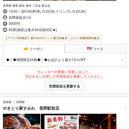
居酒屋 個室 宴会 接待 二次会 飲み会
13:00～翌0:00(料理L.O.23:00,ドリンクL.O.23:30)
長野線徒歩1分
3500円
90席(個室は最大50名様対応★)
【アプリ予約限定】最大800ポイント還元対象店
口コミ投稿特典対象店
クーポン
コース
◆◇◆期間限定特典◆◇◆お会計より最大10％OFF
カレンダーの更新に失敗しました。
下記ボタンを押して空席状況を更新してください。
空席状況を更新する
居酒屋
長野駅
やきとり家すみれ 長野駅前店