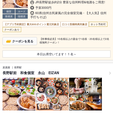
JR長野駅徒歩約2分 豊富な信州料理&地酒をご用意!
予算3000円
個室
カード
60席(信州古民家風の完全個室完備・【大人気】信州
禁煙席
喫煙席
手打ちそば)
【アプリ予約限定】最大800ポイント還元対象店
口コミ投稿特典対象店
ネット予約可
クーポンあり
【幹事様必見】10名様以上の宴会で1名様・20名様以上で2名
クーポンを見る
様無料クーポン！
本日お席空いてます！
1
名～
居酒屋
長野駅
長野駅前 和食個室 永山 EIZAN