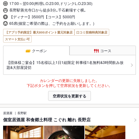
17:00～翌0:00(料理L.O.23:00,ドリンクL.O.23:30)
長野駅善光寺口から徒歩3分｡千石劇場すぐ横｡
【ディナー】3500円【コース】5000円
65席(個室ご希望の際は、ご予約をお願いします。)
【アプリ予約限定】最大800ポイント還元対象店
口コミ投稿特典対象店
スマート支払い可
クーポン
コース
【団体様ご宴会】15名様以上1日1組限定 幹事様1名無料&3時間飲み放
題&大部屋貸切
カレンダーの更新に失敗しました。
下記ボタンを押して空席状況を更新してください。
空席状況を更新する
居酒屋
長野駅
個室居酒屋 和食郷土料理 こぐれ 離れ 長野店