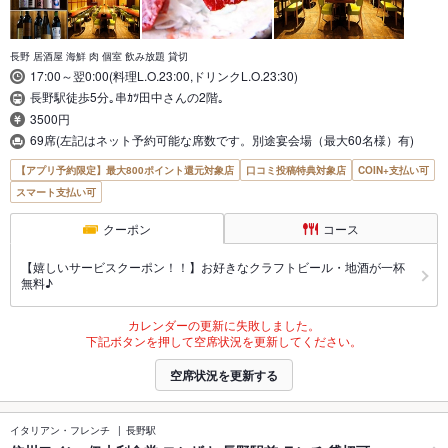
長野 居酒屋 海鮮 肉 個室 飲み放題 貸切
17:00～翌0:00(料理L.O.23:00,ドリンクL.O.23:30)
長野駅徒歩5分｡串ｶﾂ田中さんの2階｡
3500円
69席(左記はネット予約可能な席数です。別途宴会場（最大60名様）有)
【アプリ予約限定】最大800ポイント還元対象店
口コミ投稿特典対象店
COIN+支払い可
スマート支払い可
クーポン
コース
【嬉しいサービスクーポン！！】お好きなクラフトビール・地酒が一杯
無料♪
カレンダーの更新に失敗しました。
下記ボタンを押して空席状況を更新してください。
空席状況を更新する
イタリアン・フレンチ
長野駅