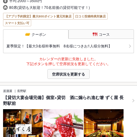
平均 2000～3500円
80席(貸切も大歓迎！70名前後の貸切可能です！)
【アプリ予約限定】最大800ポイント還元対象店
口コミ投稿特典対象店
スマート支払い可
クーポン
コース
夏季限定！【最大3名様幹事無料 8名様につきお1人様分無料】
カレンダーの更新に失敗しました。
下記ボタンを押して空席状況を更新してください。
空席状況を更新する
居酒屋
長野駅
【貸切大宴会場完備】個室×貸切 酒に煽られ進む箸 ずく屋 長
野駅前