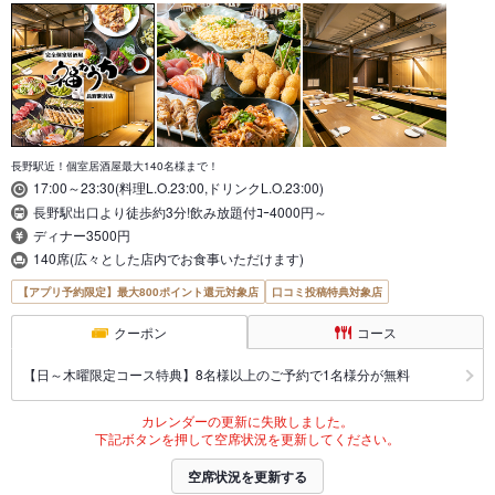
長野駅近！個室居酒屋最大140名様まで！
17:00～23:30(料理L.O.23:00,ドリンクL.O.23:00)
長野駅出口より徒歩約3分!飲み放題付ｺｰ4000円～
ディナー3500円
140席(広々とした店内でお食事いただけます)
【アプリ予約限定】最大800ポイント還元対象店
口コミ投稿特典対象店
クーポン
コース
【日～木曜限定コース特典】8名様以上のご予約で1名様分が無料
カレンダーの更新に失敗しました。
下記ボタンを押して空席状況を更新してください。
空席状況を更新する