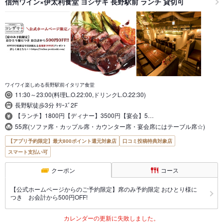
信州ワイン×伊太利食堂 ヨシザキ 長野駅前 ランチ 貸切可
ワイワイ楽しめる長野駅前イタリア食堂
11:30～23:00(料理L.O.22:00,ドリンクL.O.22:30)
長野駅徒歩3分 ﾀﾘｰｽﾞ2F
【ランチ】1800円【ディナー】3500円【宴会】5…
55席(ソファ席・カップル席・カウンター席・宴会席にはテーブル席☆)
【アプリ予約限定】最大800ポイント還元対象店
口コミ投稿特典対象店
スマート支払い可
クーポン
コース
【公式ホームページからのご予約限定】席のみ予約限定 おひとり様に
つき お会計から500円OFF!
カレンダーの更新に失敗しました。