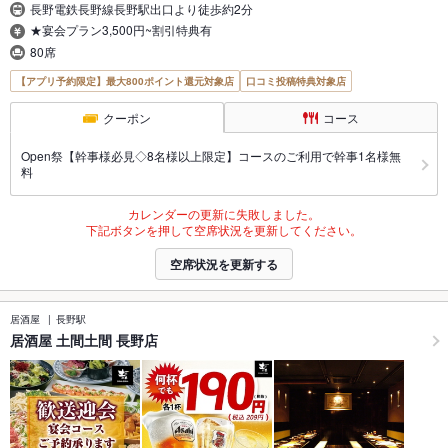
長野電鉄長野線長野駅出口より徒歩約2分
★宴会プラン3,500円~割引特典有
80席
【アプリ予約限定】最大800ポイント還元対象店
口コミ投稿特典対象店
クーポン
コース
Open祭【幹事様必見◇8名様以上限定】コースのご利用で幹事1名様無
料
カレンダーの更新に失敗しました。
下記ボタンを押して空席状況を更新してください。
空席状況を更新する
居酒屋
長野駅
居酒屋 土間土間 長野店