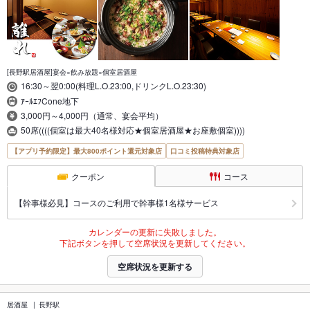
[長野駅居酒屋]宴会×飲み放題×個室居酒屋
16:30～翌0:00(料理L.O.23:00,ドリンクL.O.23:30)
ｱｰﾙｴﾌCone地下
3,000円～4,000円（通常、宴会平均）
50席((((個室は最大40名様対応★個室居酒屋★お座敷個室))))
【アプリ予約限定】最大800ポイント還元対象店
口コミ投稿特典対象店
クーポン
コース
【幹事様必見】コースのご利用で幹事様1名様サービス
カレンダーの更新に失敗しました。
下記ボタンを押して空席状況を更新してください。
空席状況を更新する
居酒屋
長野駅