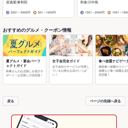
居酒屋/東和田
和食/川中島
2001～3000円
501～1000円
1501～2000円
1001～150
おすすめのグルメ・クーポン情報
夏グルメ・宴会パーフ
女子会完全ガイド
食べ放題ナビゲー
ェクトガイド
女子会向けサービスが充実し
焼肉食べ放題やスイー
ているお得なお店がいっぱ
放題など食べ放題お店
幹事さんのお店探しを強力サ
い！
決定版！
ポート！お店探しの決定版！
戻る
ページの先頭へ戻る