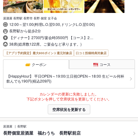
居酒屋 長野駅 長野市 長野 個室 女子会
12:00～翌1:00(料理L.O.翌0:00,ドリンクL.O.翌0:00)
長野駅から徒歩2分
【ディナー】2700円/宴会時3500円 【コース】2…
38席(総席数122席。ご宴会など承ります。)
【アプリ予約限定】最大800ポイント還元対象店
口コミ投稿特典対象店
クーポン
コース
【HappyHour】 平日OPEN～19:00/土日祝OPEN～18:00 生ビール何杯
飲んでも190円(税込209円)
カレンダーの更新に失敗しました。
下記ボタンを押して空席状況を更新してください。
空席状況を更新する
居酒屋
長野駅
長野個室居酒屋 福わうち 長野駅前店