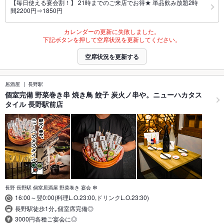
【毎日使える宴会割！】 21時までのご来店でお得★ 単品飲み放題2時
間2200円⇒1850円
カレンダーの更新に失敗しました。
下記ボタンを押して空席状況を更新してください。
空席状況を更新する
居酒屋
長野駅
個室完備 野菜巻き串 焼き鳥 餃子 炭火ノ串や。ニューハカタス
タイル 長野駅前店
長野 長野駅 個室居酒屋 野菜巻き 宴会 串
16:00～翌0:00(料理L.O.23:00,ドリンクL.O.23:30)
長野駅徒歩1分｡個室席完備◎
3000円各種ご宴会に◎