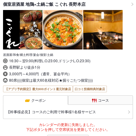
個室居酒屋 地鶏×土鍋ご飯 こぐれ 長野本店
居酒屋/和食/郷土料理/宴会/個室/土鍋
16:30～翌0:00(料理L.O.23:00,ドリンクL.O.23:30)
長野駅より徒歩1分
3,000円～4,000円（通常、宴会平均）
80席((((個室は最大60名様対応★掘りごたつ個室))))
【アプリ予約限定】最大800ポイント還元対象店
口コミ投稿特典対象店
クーポン
コース
【幹事様必見】コースのご利用で幹事様1名様サービス
カレンダーの更新に失敗しました。
下記ボタンを押して空席状況を更新してください。