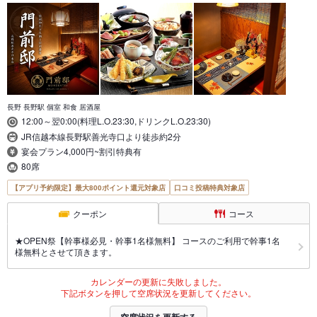
長野 長野駅 個室 和食 居酒屋
12:00～翌0:00(料理L.O.23:30,ドリンクL.O.23:30)
JR信越本線長野駅善光寺口より徒歩約2分
宴会プラン4,000円~割引特典有
80席
【アプリ予約限定】最大800ポイント還元対象店
口コミ投稿特典対象店
クーポン
コース
★OPEN祭【幹事様必見・幹事1名様無料】 コースのご利用で幹事1名
様無料とさせて頂きます。
カレンダーの更新に失敗しました。
下記ボタンを押して空席状況を更新してください。
空席状況を更新する