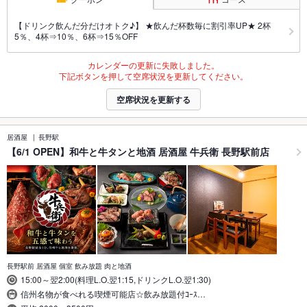
【ドリンク飲んだ分だけオトク♪】 ★飲んだ杯数毎に割引率UP★ 2杯
5％、4杯⇒10％、6杯⇒15％OFF
カレンダーの更新に失敗しました。
下記ボタンを押して空席状況を更新してください。
空席状況を更新する
居酒屋
長野駅
【6/1 OPEN】和牛と牛タンと地酒 居酒屋 牛兵衛 長野駅前店
長野駅前 居酒屋 個室 飲み放題 肉と地酒
15:00～翌2:00(料理L.O.翌1:15,ドリンクL.O.翌1:30)
信州名物が食べれる喫煙可能店☆飲み放題付ｺｰｽ…