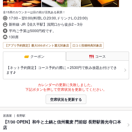
全15席のカウンターは目の前が活気ある厨房！
17:00～翌0:00(料理L.O.23:00,ドリンクL.O.23:00)
新幹線･JR【佐久平駅】浅間口から徒歩2～3分
平均ご予算は5000円程です。
130席
【アプリ予約限定】最大350ポイント還元対象店
口コミ投稿特典対象店
クーポン
コース
【ネット予約限定】コース予約の際に＋2530円で飲み放題お付けでき
ます♪
カレンダーの更新に失敗しました。
下記ボタンを押して空席状況を更新してください。
空席状況を更新する
居酒屋
長野駅
【7/30 OPEN】和牛と土鍋と信州蕎麦 門前邸 長野駅善光寺口本
店