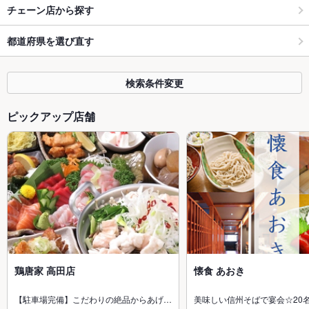
チェーン店から探す
都道府県を選び直す
検索条件変更
ピックアップ店舗
鶏唐家 高田店
懐食 あおき
【駐車場完備】こだわりの絶品からあげ…
美味しい信州そばで宴会☆20