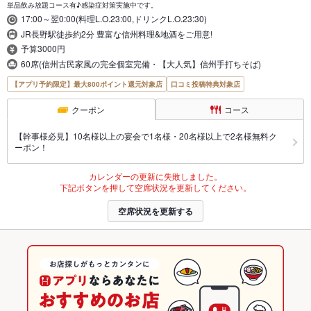
単品飲み放題コース有♪感染症対策実施中です。
17:00～翌0:00(料理L.O.23:00,ドリンクL.O.23:30)
JR長野駅徒歩約2分 豊富な信州料理&地酒をご用意!
予算3000円
60席(信州古民家風の完全個室完備・【大人気】信州手打ちそば)
【アプリ予約限定】最大800ポイント還元対象店
口コミ投稿特典対象店
クーポン
コース
【幹事様必見】10名様以上の宴会で1名様・20名様以上で2名様無料ク
ーポン！
カレンダーの更新に失敗しました。
下記ボタンを押して空席状況を更新してください。
空席状況を更新する