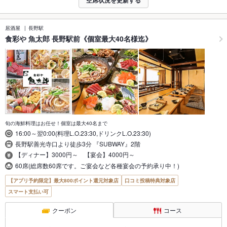
居酒屋
長野駅
食彩や 魚太郎 長野駅前《個室最大40名様迄》
旬の海鮮料理はお任せ！個室は最大40名まで
16:00～翌0:00(料理L.O.23:30,ドリンクL.O.23:30)
長野駅善光寺口より徒歩3分 『SUBWAY』2階
【ディナー】3000円～ 【宴会】4000円～
60席(総席数60席です。ご宴会など各種宴会の予約承り中！)
【アプリ予約限定】最大800ポイント還元対象店
口コミ投稿特典対象店
スマート支払い可
クーポン
コース