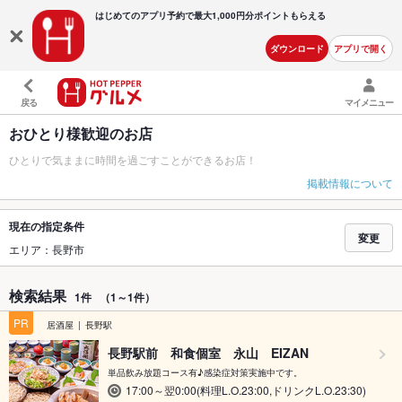
はじめてのアプリ予約で最大
1,000円分ポイントもらえる
ダウンロード
アプリで開く
戻る
マイメニュー
おひとり様歓迎のお店
ひとりで気ままに時間を過ごすことができるお店！
掲載情報について
現在の指定条件
変更
エリア：長野市
検索結果
1件
（1～1件）
PR
居酒屋
長野駅
長野駅前 和食個室 永山 EIZAN
単品飲み放題コース有♪感染症対策実施中です。
17:00～翌0:00(料理L.O.23:00,ドリンクL.O.23:30)