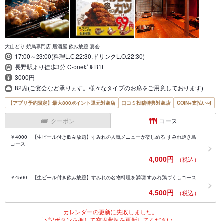
大山どり 焼鳥専門店 居酒屋 飲み放題 宴会
17:00～23:00(料理L.O.22:30,ドリンクL.O.22:30)
長野駅より徒歩3分 C-oneﾋﾞﾙ B1F
3000円
82席(ご宴会など承ります。様々なタイプのお席をご用意しております)
【アプリ予約限定】最大800ポイント還元対象店
口コミ投稿特典対象店
COIN+支払い可
クーポン
コース
￥4000 【生ビール付き飲み放題】すみれの人気メニューが楽しめる すみれ焼き鳥
コース
4,000円
（税込）
￥4500 【生ビール付き飲み放題】すみれの名物料理を満喫 すみれ鶏づくしコース
4,500円
（税込）
カレンダーの更新に失敗しました。
下記ボタンを押して空席状況を更新してください。