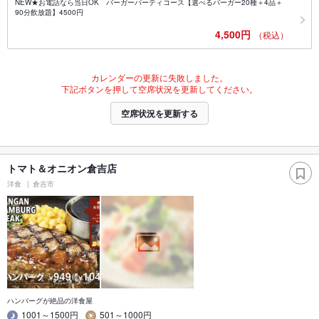
NEW★お電話なら当日OK バーガーパーティコース【選べるバーガー20種＋4品＋
90分飲放題】4500円
4,500円
（税込）
カレンダーの更新に失敗しました。
下記ボタンを押して空席状況を更新してください。
空席状況を更新する
トマト＆オニオン倉吉店
洋食
倉吉市
ハンバーグが絶品の洋食屋
1001～1500円
501～1000円