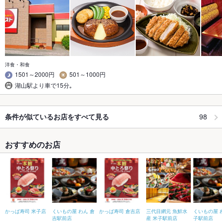
洋食・和食
1501～2000円
501～1000円
湖山駅より車で15分｡
98
条件が似ているお店をすべて見る
おすすめのお店
かっぱ寿司 米子店
くいもの屋 わん 倉
かっぱ寿司 倉吉店
三代目網元 魚鮮水
くいもの屋 
吉駅前店
産 米子駅前店
子駅前店