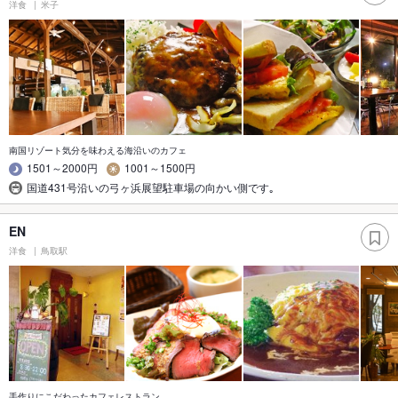
洋食
米子
南国リゾート気分を味わえる海沿いのカフェ
1501～2000円
1001～1500円
国道431号沿いの弓ヶ浜展望駐車場の向かい側です｡
EN
洋食
鳥取駅
手作りにこだわったカフェレストラン