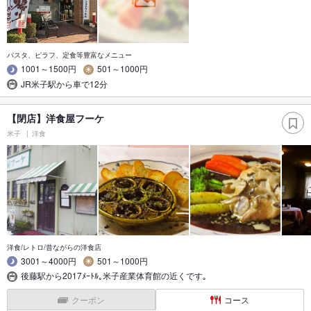
パスタ、ピラフ、定食等豊富なメニュー
1001～1500円
501～1000円
JR米子駅から車で12分
【閉店】洋食屋フーケ
米子
洋食
洋食/レトロ/昔ながらの洋食店
3001～4000円
501～1000円
後藤駅から2017ﾒｰﾄﾙ｡米子産業体育館の近くです｡
クーポン
コース