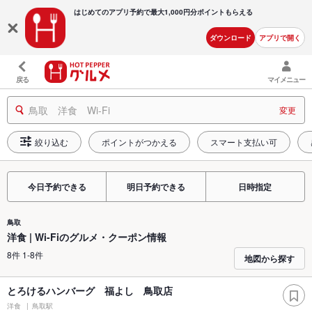
はじめてのアプリ予約で最大
1,000円分ポイントもらえる
ダウンロード
アプリで開く
戻る
マイメニュー
鳥取 洋食 Wi-Fi
変更
絞り込む
ポイントがつかえる
スマート支払い可
今日予約できる
明日予約できる
日時指定
鳥取
洋食 | Wi-Fiのグルメ・クーポン情報
8件 1-8件
地図から探す
とろけるハンバーグ 福よし 鳥取店
洋食
鳥取駅