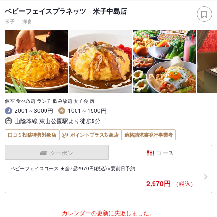
ベビーフェイスプラネッツ 米子中島店
米子
洋食
個室 食べ放題 ランチ 飲み放題 女子会 肉
2001～3000円
1001～1500円
山陰本線 東山公園駅より徒歩9分
口コミ投稿特典対象店
ポイントプラス対象店
適格請求書発行事業者
クーポン
コース
ベビーフェイスコース ★全7品2970円(税込) ※要前日予約
2,970円
（税込）
カレンダーの更新に失敗しました。