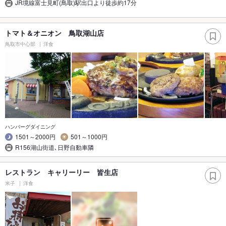
JR境線富士見町(鳥取)駅出口より徒歩約17分
トマト＆オニオン 鳥取湖山店
鳥取市中心部
洋食
ハンバーグダイニング
1501～2000円
501～1000円
R156湖山街道､日野自動車隣
レストラン キャリーリー 皆生店
米子
洋食