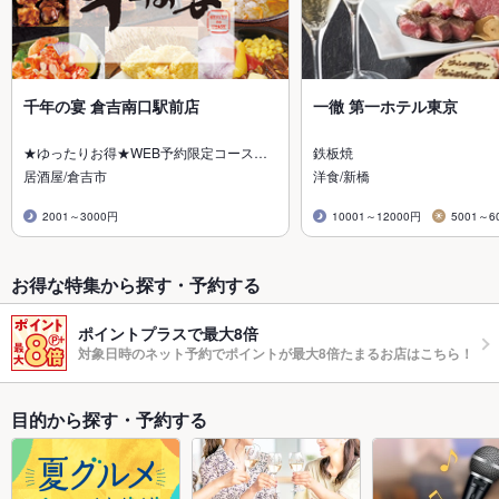
千年の宴 倉吉南口駅前店
一徹 第一ホテル東京
★ゆったりお得★WEB予約限定コース…
鉄板焼
居酒屋/倉吉市
洋食/新橋
2001～3000円
10001～12000円
5001～6
お得な特集から探す・予約する
ポイントプラスで最大8倍
対象日時のネット予約でポイントが最大8倍たまるお店はこちら！
目的から探す・予約する