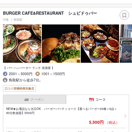
BURGER CAFE&RESTAURANT シュビドゥバー
洋食
鳥取駅
【 バー ハンバーガー ランチ 居酒屋 】
2001～3000円
1001～1500円
鳥取駅から徒歩7分｡
口コミ投稿特典対象店
クーポン
コース
NEW★お電話なら当日OK バーガーパーティコース【選べるバーガー20種＋6品＋
90分飲放題】5500円
5,500円
（税込）