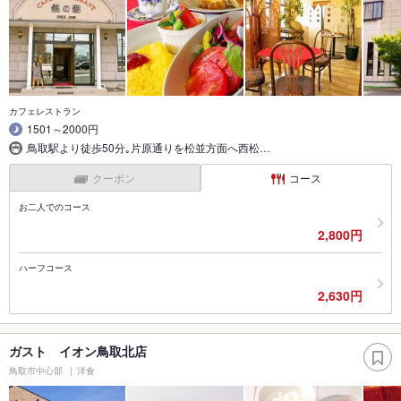
カフェレストラン
1501～2000円
鳥取駅より徒歩50分｡片原通りを松並方面へ西松…
クーポン
コース
お二人でのコース
2,800円
ハーフコース
2,630円
ガスト イオン鳥取北店
鳥取市中心部
洋食