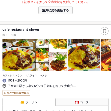
下記ボタンを押して空席状況を更新してください。
空席状況を更新する
cafe restaurant clover
米子
洋食
カフェレストラン オムライス パスタ
1501～2000円
伯耆大山駅から車で5分｡米子東ICをおりて大山方…
口コミ投稿特典対象店
クーポン
コース