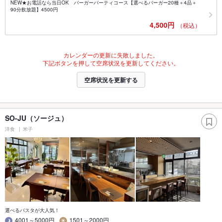
NEW★お電話なら当日OK バーガーパーティコース【選べるバーガー20種＋4品＋
90分飲放題】4500円
4,500円
（税込）
カレンダーの更新に失敗しました。
下記ボタンを押して空席状況を更新してください。
空席状況を更新する
SO-JU（ソージュ）
洋食
米子
選べるパスタが大人気！
4001～5000円
1501～2000円