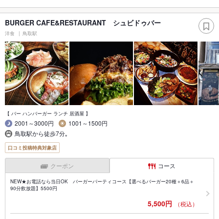
BURGER CAFE&RESTAURANT シュビドゥバー
洋食
鳥取駅
【 バー ハンバーガー ランチ 居酒屋 】
2001～3000円
1001～1500円
鳥取駅から徒歩7分｡
口コミ投稿特典対象店
クーポン
コース
NEW★お電話なら当日OK バーガーパーティコース【選べるバーガー20種＋6品＋
90分飲放題】5500円
5,500円
（税込）