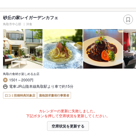
砂丘の家レイガーデンカフェ
鳥取市中心部
洋食
鳥取の食材が楽しめるお店
1501～2000円
電車:JR山陰本線鳥取駅より車で約15分
口コミ投稿特典対象店
適格請求書発行事業者
カレンダーの更新に失敗しました。
下記ボタンを押して空席状況を更新してください。
空席状況を更新する