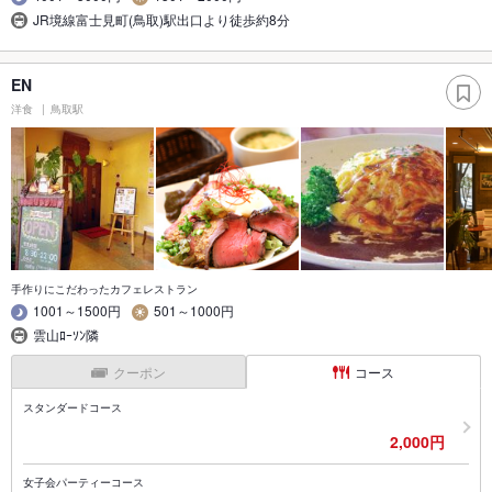
JR境線富士見町(鳥取)駅出口より徒歩約8分
EN
洋食
鳥取駅
手作りにこだわったカフェレストラン
1001～1500円
501～1000円
雲山ﾛｰｿﾝ隣
クーポン
コース
スタンダードコース
2,000円
女子会パーティーコース