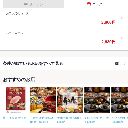
クーポン
コース
お二人でのコース
2,800円
ハーフコース
2,630円
98
条件が似ているお店をすべて見る
おすすめのお店
かっぱ寿司 米子店
三代目網元 魚鮮水
千年の宴 倉吉南口
くいもの屋 わん 米
くいもの屋 
産 米子駅前店
駅前店
子駅前店
吉駅前店