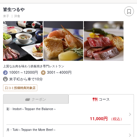
皆生つるや
米子
洋食
上質なお肉を味わう鉄板焼き専門レストラン
10001～12000円
3001～4000円
米子ICから車で10分
口コミ投稿特典対象店
クーポン
コース
彩・Irodori～Teppan the Balance～
11,000円
（税込）
月・Tuki～Teppan the More Beef～