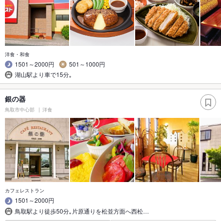
洋食・和食
1501～2000円
501～1000円
湖山駅より車で15分｡
銀の器
鳥取市中心部
洋食
カフェレストラン
1501～2000円
鳥取駅より徒歩50分｡片原通りを松並方面へ西松…