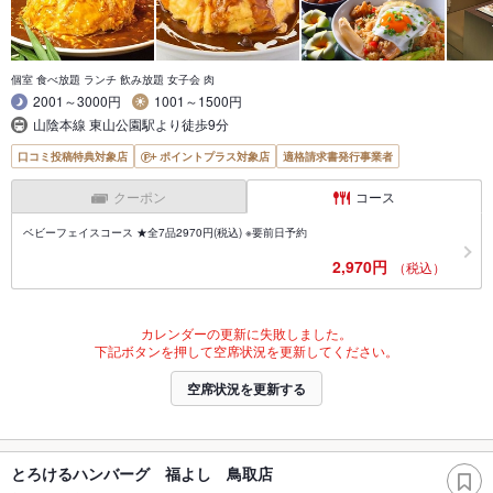
個室 食べ放題 ランチ 飲み放題 女子会 肉
2001～3000円
1001～1500円
山陰本線 東山公園駅より徒歩9分
口コミ投稿特典対象店
ポイントプラス対象店
適格請求書発行事業者
クーポン
コース
ベビーフェイスコース ★全7品2970円(税込) ※要前日予約
2,970円
（税込）
カレンダーの更新に失敗しました。
下記ボタンを押して空席状況を更新してください。
空席状況を更新する
とろけるハンバーグ 福よし 鳥取店