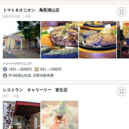
トマト＆オニオン 鳥取湖山店
鳥取市中心部
洋食
ハンバーグダイニング
1501～2000円
501～1000円
R156湖山街道､日野自動車隣
レストラン キャリーリー 皆生店
米子
洋食