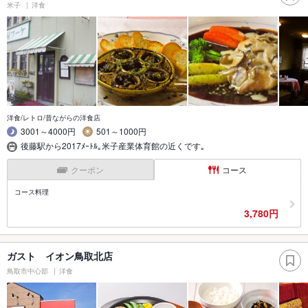
米子
洋食
洋食/レトロ/昔ながらの洋食店
3001～4000円
501～1000円
後藤駅から2017ﾒｰﾄﾙ｡米子産業体育館の近くです｡
クーポン
コース
コース料理
3,780円
ガスト イオン鳥取北店
鳥取市中心部
洋食