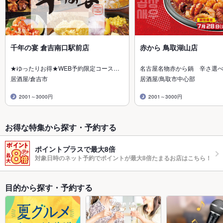
千年の宴 倉吉南口駅前店
赤から 鳥取湖山店
★ゆったりお得★WEB予約限定コース…
名古屋名物赤から鍋 辛さ選べ
居酒屋/倉吉市
居酒屋/鳥取市中心部
2001～3000円
2001～3000円
お得な特集から探す・予約する
ポイントプラスで最大8倍
対象日時のネット予約でポイントが最大8倍たまるお店はこちら！
目的から探す・予約する