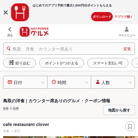
はじめてのアプリ予約で最大
1,000円分ポイントもらえる
ダウンロード
アプリで開く
戻る
マイメニュー
鳥取 洋食 カウンター席あり
変更
絞り込む
ポイントがつかえる
スマート支払い可
日付
時間
人数
鳥取の洋食 | カウンター席ありのグルメ・クーポン情報
5件 1-5件
地図から探す
cafe restaurant clover
洋食
米子