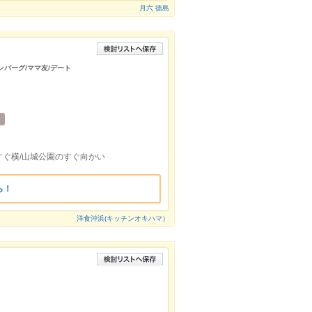
月六 徳島
ハンバーグ/ママ友/デート
ぐ横/山城公園のすぐ向かい
ら！
洋食沖浜(キッチンオキハマ）