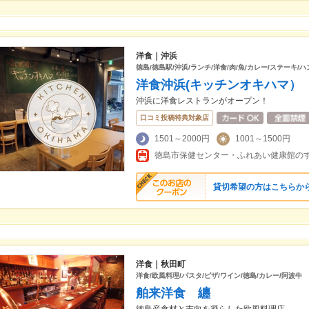
洋食｜沖浜
徳島/徳島駅/沖浜/ランチ/洋食/肉/魚/カレー/ステーキ/
洋食沖浜(キッチンオキハマ）
沖浜に洋食レストランがオープン！
口コミ投稿特典対象店
1501～2000円
1001～1500円
徳島市保健センター・ふれあい健康館のす
貸切希望の方はこちらか
洋食｜秋田町
洋食/欧風料理/パスタ/ピザ/ワイン/徳島/カレー/阿波牛
舶来洋食 纏