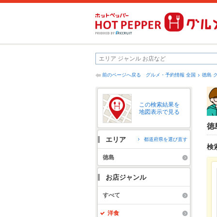
前のページへ戻る
グルメ・予約情報 全国
徳島 
この検索結果を
地図表示で見る
徳
エリア
都道府県を選び直す
検
徳島
お店ジャンル
すべて
洋食