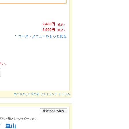
2,400円
（税込）
2,900円
（税込）
コース・メニューをもっと見る
さい。
生パスタとピザの店 リストランテ デュラム
リアン/焼きしゃぶ/ビーフカツ
グ 崋山