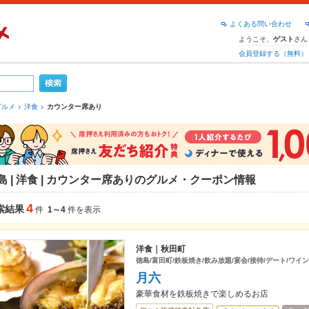
よくある問い合わせ
ようこそ、
さん
ゲスト
会員登録する（無料）
グルメ
洋食
カウンター席あり
島 | 洋食 | カウンター席ありのグルメ・クーポン情報
4
索結果
件
1～4
件を表示
洋食｜秋田町
徳島/富田町/鉄板焼き/飲み放題/宴会/接待/デート/ワイン
月六
豪華食材を鉄板焼きで楽しめるお店