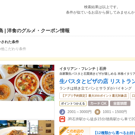
検索結果は以上です。
条件が似ているお店から探してみませんか
島 | 洋食のグルメ・クーポン情報
外された条件
の他こだわり条件
イタリアン・フレンチ｜石井
自家製生パスタと石窯焼きピザが楽しめる 本格イタリア
生パスタとピザの店 リストラ
ランチは焼き立てパンとサラダがバイキング
【アプリ予約限定】最大350ポイント還元対象店
口
ポイントつかえる
2001～3000円
1001～1500円
JR石井駅から徒歩15分/徳島駅から車で2
【12種類から選べるお好