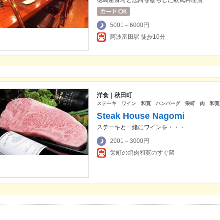
徳島産食材と志向を凝らした欧風料理店
5001～6000円
阿波富田駅 徒歩10分
洋食｜秋田町
ステーキ ワイン 和寛 ハンバーグ 栄町 肉 和寛
Steak House Nagomi
ステーキと一緒にワインを・・・
2001～3000円
栄町の焼肉和寛のすぐ隣