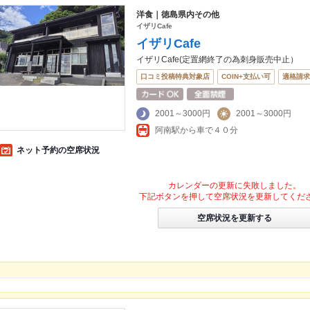
洋食｜徳島県内その他
イザリCafe
イザリCafe
イザリCafe(定置網終了の為刺身販売中止）
口コミ投稿特典対象店
COIN+支払い可
適格請求
2001～3000円
2001～3000円
阿南駅から車で４０分
ネット予約の空席状況
カレンダーの更新に失敗しました。
下記ボタンを押して空席状況を更新してくだ
空席状況を更新する