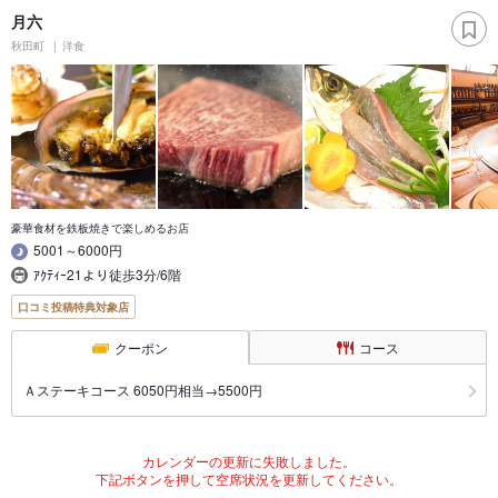
月六
秋田町
洋食
豪華食材を鉄板焼きで楽しめるお店
5001～6000円
ｱｸﾃｨｰ21より徒歩3分/6階
口コミ投稿特典対象店
クーポン
コース
Ａステーキコース 6050円相当→5500円
カレンダーの更新に失敗しました。
下記ボタンを押して空席状況を更新してください。