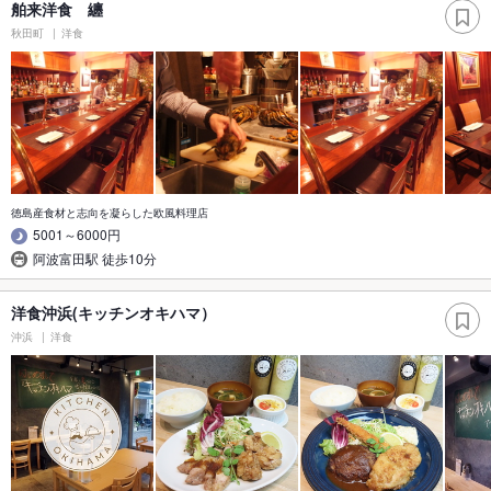
舶来洋食 纏
秋田町
洋食
徳島産食材と志向を凝らした欧風料理店
5001～6000円
阿波富田駅 徒歩10分
洋食沖浜(キッチンオキハマ）
沖浜
洋食