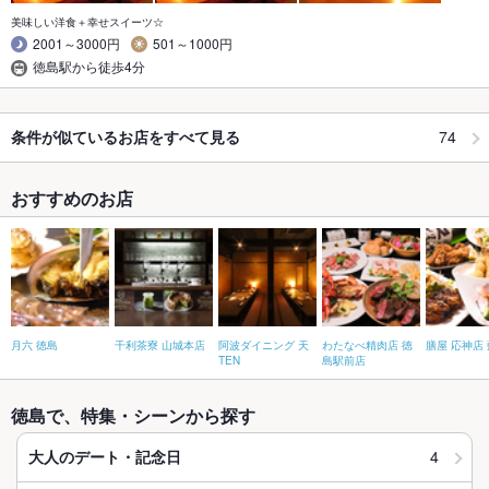
美味しい洋食＋幸せスイーツ☆
2001～3000円
501～1000円
徳島駅から徒歩4分
74
条件が似ているお店をすべて見る
おすすめのお店
月六 徳島
千利茶寮 山城本店
阿波ダイニング 天
わたなべ精肉店 徳
膳屋 応神店
TEN
島駅前店
徳島で、特集・シーンから探す
4
大人のデート・記念日