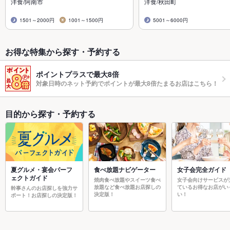
洋食/阿南市
洋食/秋田町
1501～2000円
1001～1500円
5001～6000円
お得な特集から探す・予約する
ポイントプラスで最大8倍
対象日時のネット予約でポイントが最大8倍たまるお店はこちら！
目的から探す・予約する
夏グルメ・宴会パーフ
食べ放題ナビゲーター
女子会完全ガイド
ェクトガイド
焼肉食べ放題やスイーツ食べ
女子会向けサービスが
放題など食べ放題お店探しの
ているお得なお店がい
幹事さんのお店探しを強力サ
決定版！
い！
ポート！お店探しの決定版！