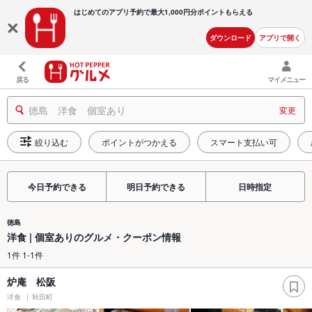
はじめてのアプリ予約で最大
1,000円分ポイントもらえる
ダウンロード
アプリで開く
戻る
マイメニュー
徳島 洋食 個室あり
変更
絞り込む
ポイントがつかえる
スマート支払い可
今日予約できる
明日予約できる
日時指定
徳島
洋食 | 個室ありのグルメ・クーポン情報
1件 1-1件
炉庵 松阪
洋食
秋田町