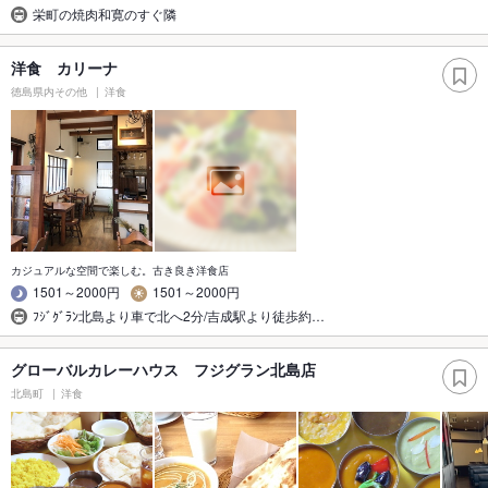
栄町の焼肉和寛のすぐ隣
洋食 カリーナ
徳島県内その他
洋食
カジュアルな空間で楽しむ。古き良き洋食店
1501～2000円
1501～2000円
ﾌｼﾞｸﾞﾗﾝ北島より車で北へ2分/吉成駅より徒歩約…
グローバルカレーハウス フジグラン北島店
北島町
洋食