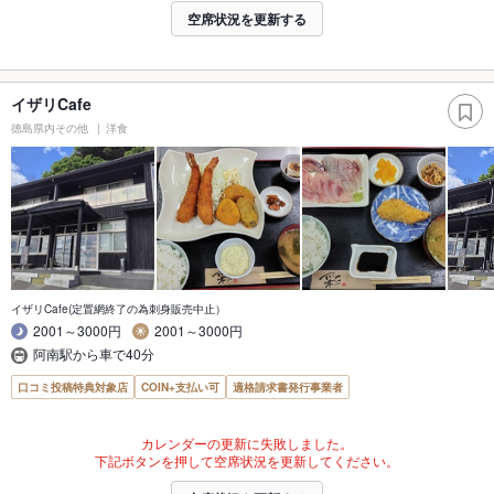
空席状況を更新する
イザリCafe
徳島県内その他
洋食
イザリCafe(定置網終了の為刺身販売中止）
2001～3000円
2001～3000円
阿南駅から車で40分
口コミ投稿特典対象店
COIN+支払い可
適格請求書発行事業者
カレンダーの更新に失敗しました。
下記ボタンを押して空席状況を更新してください。