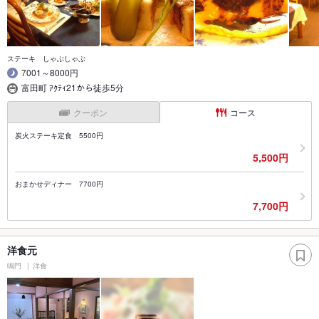
ステーキ しゃぶしゃぶ
7001～8000円
富田町 ｱｸﾃｨ21から徒歩5分
クーポン
コース
炭火ステーキ定食 5500円
5,500円
おまかせディナー 7700円
7,700円
洋食元
鳴門
洋食