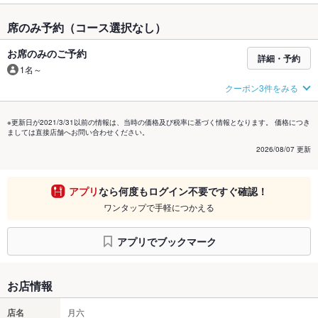
席のみ予約（コース選択なし）
お席のみのご予約
詳細・予約
1名～
クーポン3件をみる
※更新日が2021/3/31以前の情報は、当時の価格及び税率に基づく情報となります。 価格につき
ましては直接店舗へお問い合わせください。
2026/08/07 更新
アプリ
なら何度もログイン不要ですぐ確認！
ワンタップで手軽につかえる
アプリでブックマーク
お店情報
店名
月六