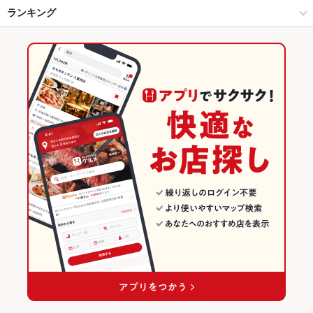
徳島市・徳島市周辺部 × 鉄板焼き
秋田町 × 鉄板焼き
ランキング
手羽先
からあげ
沖縄料理
エビ料理
アワビ
にんにく料理
ウインナー
しゃぶしゃぶ
焼きそば
ステーキ
オムライス
ねぎ焼き
徳島駅 × 洋食
徳島
徳島のグルメランキング
徳島駅 × 鉄板焼き
徳島 × 洋食
徳島市・徳島市周辺部のグルメランキング
徳島 × 鉄板焼き
秋田町のグルメランキング