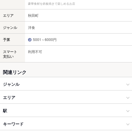
豪華食材を鉄板焼きで楽しめるお店
エリア
秋田町
ジャンル
洋食
予算
5001～6000円
スマート
利用不可
支払い
関連リンク
ジャンル
洋食
エリア
鉄板焼き
秋田町
駅
徳島市・徳島市周辺部 × 洋食
秋田町 × 洋食
徳島駅
キーワード