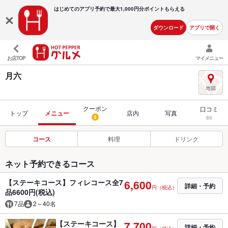
はじめてのアプリ予約で最大
1,000円分ポイントもらえる
ダウンロード
アプリで開く
お店TOP
マイメニュー
月六
クーポン
口コミ
トップ
メニュー
店内
写真
3
86
コース
料理
ドリンク
ネット予約できるコース
【ステーキコース】フィレコース全7
6,600
詳細・予約
円（税込）
品6600円(税込)
7品
2～40名
【ステーキコース】
7,700
詳細・予約