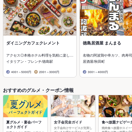
ダイニングカフェクレメント
徳島居酒屋 まんまる
アクセス◎本格ホテル料理を気軽に楽し…
名物の阿波鶏や串カツ、肉寿
イタリアン・フレンチ/徳島駅
居酒屋/秋田町
4001～5000円
2001～3000円
3001～4000円
おすすめのグルメ・クーポン情報
夏グルメ・宴会パーフ
女子会完全ガイド
食べ放題ナビゲー
ェクトガイド
女子会向けサービスが充実し
焼肉食べ放題やスイー
ているお得なお店がいっぱ
放題など食べ放題お店