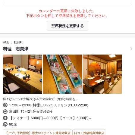
カレンダーの更新に失敗しました。
下記ボタンを押して空席状況を更新してください。
空席状況を更新する
和食
秋田町
料理 志美津
様々なシーンに対応できる完全個室で、贅沢な時間を…
17:30～23:00(料理L.O.22:30,ドリンクL.O.22:30)
富田町 ｱｸﾃｨ21から徒歩2分
【ディナー】6000円～8000円【コース】5000円～
90席
【アプリ予約限定】最大350ポイント還元対象店
口コミ投稿特典対象店