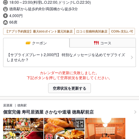
18:00～23:00(料理L.O.22:00,ドリンクL.O.22:30)
徳島駅から徒歩約8分/両国橋から徒歩3分
4,000円
66席
【アプリ予約限定】最大800ポイント還元対象店
口コミ投稿特典対象店
COIN+支払い可
クーポン
コース
【サプライズプレート2,000円】 特別なメッセージを込めてサプライズ
しませんか？
カレンダーの更新に失敗しました。
下記ボタンを押して空席状況を更新してください。
空席状況を更新する
居酒屋
徳島駅
個室完備 寿司居酒屋 さかなや道場 徳島駅前店