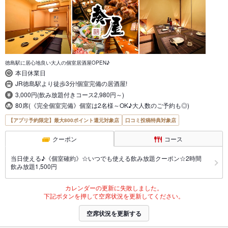
徳島駅に居心地良い大人の個室居酒屋OPEN♪
本日休業日
JR徳島駅より徒歩3分!個室完備の居酒屋!
3,000円(飲み放題付きコース2,980円～)
80席(《完全個室完備》個室は2名様～OK♪大人数のご予約も◎)
【アプリ予約限定】最大800ポイント還元対象店
口コミ投稿特典対象店
クーポン
コース
当日使える♪《個室確約》☆いつでも使える飲み放題クーポン☆2時間
飲み放題1,500円
カレンダーの更新に失敗しました。
下記ボタンを押して空席状況を更新してください。
空席状況を更新する