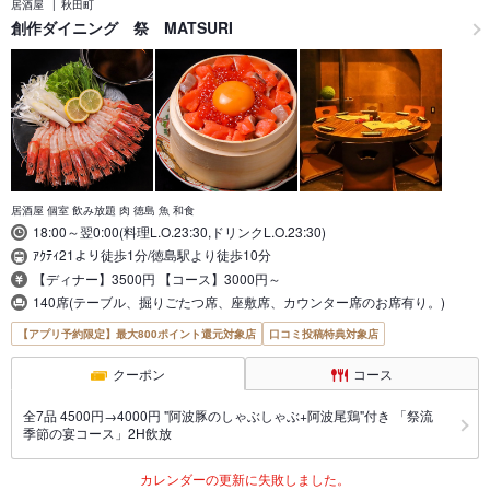
居酒屋
秋田町
創作ダイニング 祭 MATSURI
居酒屋 個室 飲み放題 肉 徳島 魚 和食
18:00～翌0:00(料理L.O.23:30,ドリンクL.O.23:30)
ｱｸﾃｨ21より徒歩1分/徳島駅より徒歩10分
【ディナー】3500円 【コース】3000円～
140席(テーブル、掘りごたつ席、座敷席、カウンター席のお席有り。)
【アプリ予約限定】最大800ポイント還元対象店
口コミ投稿特典対象店
クーポン
コース
全7品 4500円→4000円 "阿波豚のしゃぶしゃぶ+阿波尾鶏"付き 「祭流
季節の宴コース」2H飲放
カレンダーの更新に失敗しました。