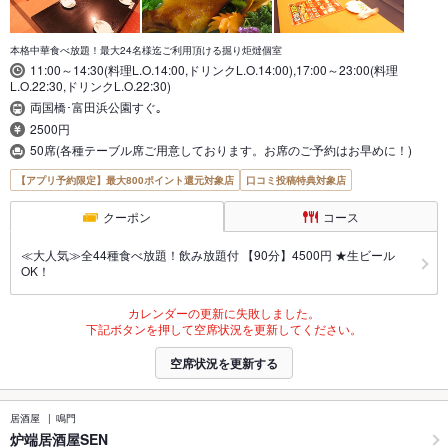
本格中華食べ放題！最大24名様迄ご利用頂ける掘り炬燵個室
11:00～14:30(料理L.O.14:00,ドリンクL.O.14:00),17:00～23:00(料理
L.O.22:30,ドリンクL.O.22:30)
両国橋･富田浜公園すぐ｡
2500円
50席(各種テーブル席ご用意しております。お席のご予約はお早めに！)
【アプリ予約限定】最大800ポイント還元対象店
口コミ投稿特典対象店
クーポン
コース
≪大人気≫全44種食べ放題！飲み放題付 【90分】4500円 ★生ビール
OK！
カレンダーの更新に失敗しました。
下記ボタンを押して空席状況を更新してください。
空席状況を更新する
居酒屋
鳴門
炉端居酒屋SEN