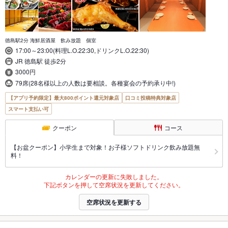
徳島駅2分 海鮮居酒屋 飲み放題 個室
17:00～23:00(料理L.O.22:30,ドリンクL.O.22:30)
JR 徳島駅 徒歩2分
3000円
79席(28名様以上の人数は要相談。各種宴会の予約承り中!)
【アプリ予約限定】最大800ポイント還元対象店
口コミ投稿特典対象店
スマート支払い可
クーポン
コース
【お盆クーポン】小学生まで対象！お子様ソフトドリンク飲み放題無
料！
カレンダーの更新に失敗しました。
下記ボタンを押して空席状況を更新してください。
空席状況を更新する