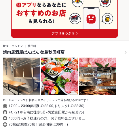
焼肉・ホルモン
秋田町
焼肉居酒屋ばんばん 徳島秋田町店
ロールカーテンで仕切れるスタイリッシュで落ち着ける空間です！
17:00～23:00(料理L.O.22:00,ドリンクL.O.22:30)
ｱｸﾃｨ21から南に徒歩5分※阿波富田駅から徒歩7分
4000円 ※お子様連れの方、お子様料金ございま…
70席(総席数70席！完全個室は36席！)