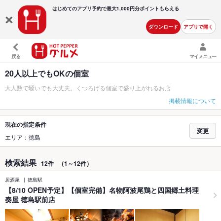
はじめてのアプリ予約で最大
1,000円分ポイントもらえる
ダウンロード
アプリで開く
戻る
マイメニュー
20人以上でもOKの個室
大人数で騒いでも大丈夫。くつろげる個室で盛り上がれるお店
掲載情報について
現在の指定条件
変更
エリア：徳島
検索結果
12件
（1～12件）
居酒屋
徳島駅
【8/10 OPEN予定】【個室完備】名物阿波尾鶏と四国郷土料理
奏屋 徳島駅前店