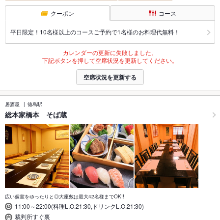
クーポン
コース
平日限定！10名様以上のコースご予約で1名様のお料理代無料！
カレンダーの更新に失敗しました。
下記ボタンを押して空席状況を更新してください。
空席状況を更新する
居酒屋
徳島駅
総本家橋本 そば蔵
広い個室をゆったりと◎大座敷は最大42名様までOK!!
11:00～22:00(料理L.O.21:30,ドリンクL.O.21:30)
裁判所すぐ裏