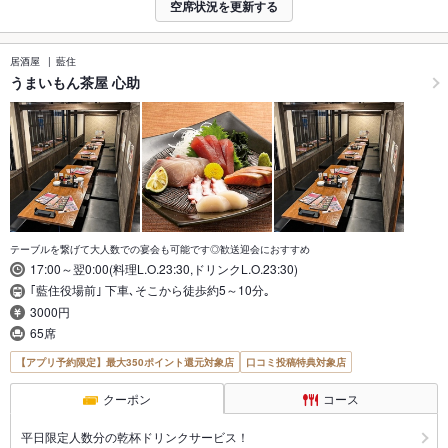
空席状況を更新する
居酒屋
藍住
うまいもん茶屋 心助
テーブルを繋げて大人数での宴会も可能です◎歓送迎会におすすめ
17:00～翌0:00(料理L.O.23:30,ドリンクL.O.23:30)
｢藍住役場前｣ 下車､そこから徒歩約5～10分｡
3000円
65席
【アプリ予約限定】最大350ポイント還元対象店
口コミ投稿特典対象店
クーポン
コース
平日限定人数分の乾杯ドリンクサービス！