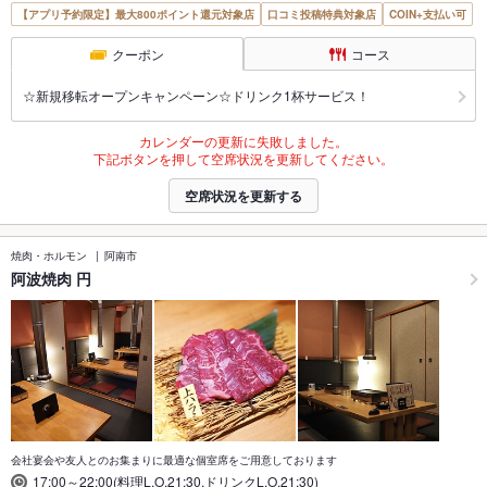
【アプリ予約限定】最大800ポイント還元対象店
口コミ投稿特典対象店
COIN+支払い可
クーポン
コース
☆新規移転オープンキャンペーン☆ドリンク1杯サービス！
カレンダーの更新に失敗しました。
下記ボタンを押して空席状況を更新してください。
空席状況を更新する
焼肉・ホルモン
阿南市
阿波焼肉 円
会社宴会や友人とのお集まりに最適な個室席をご用意しております
17:00～22:00(料理L.O.21:30,ドリンクL.O.21:30)