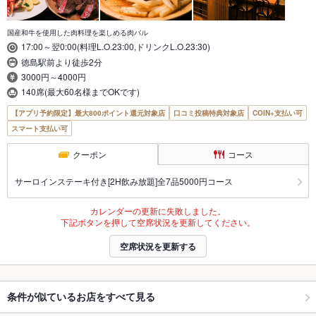
国産和牛を使用した肉料理を楽しめる肉バル
17:00～翌0:00(料理L.O.23:00,ドリンクL.O.23:30)
徳島駅前より徒歩2分
3000円～4000円
140席(最大60名様までOKです)
【アプリ予約限定】最大800ポイント還元対象店
口コミ投稿特典対象店
COIN+支払い可
スマート支払い可
クーポン
コース
サーロインステーキ付き[2H飲み放題]全7品5000円コース
カレンダーの更新に失敗しました。
下記ボタンを押して空席状況を更新してください。
空席状況を更新する
条件が似ているお店をすべて見る