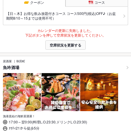
クーポン
コース
【日～木】お得な飲み放題付きコース コース500円(税込)OFF♪（お盆
期間8/10～15までは使用不可）
カレンダーの更新に失敗しました。
下記ボタンを押して空席状況を更新してください。
空席状況を更新する
居酒屋
秋田町
魚吟酒場
漁港直結の海鮮居酒屋！
17:00～翌0:00(料理L.O.23:30,ドリンクL.O.23:30)
ｱｸﾃｨ21から徒歩5分