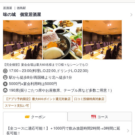
居酒屋
徳島駅
味の城 個室居酒屋
【完全個室】宴会会場は最大60名様まで◎様々なシーンでも◎
17:00～23:00(料理L.O.22:00,ドリンクL.O.22:30)
駅から徒歩8分/両国橋より北へ徒歩1分
5000円※宴会利用時は5000円
190席(掘りごたつ席やお座敷席、テーブル席など多数ご用意！)
【アプリ予約限定】最大800ポイント還元対象店
口コミ投稿特典対象店
スマート支払い可
クーポン
コース
【全コースに適応可能！】＋1000円で飲み放題時間2時間→3時間に延
長可能！