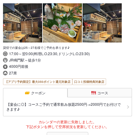
貸切での宴会は25～27名様でご予約を承ります♪
17:00～翌0:00(料理L.O.23:30,ドリンクL.O.23:30)
JR鳴門駅～徒歩1分
4000円前後
27席
【アプリ予約限定】最大350ポイント還元対象店
口コミ投稿特典対象店
クーポン
コース
【宴会に◎】コースご予約で通常飲み放題2500円→2000円でお付けで
きます♪
カレンダーの更新に失敗しました。
下記ボタンを押して空席状況を更新してください。