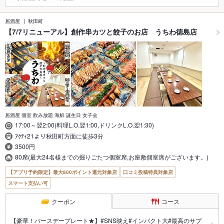
居酒屋
秋田町
【7/7リニューアル】創作串カツと餃子のお店 うちわ徳島店
居酒屋 個室 飲み放題 海鮮 誕生日 女子会
17:00～翌2:00(料理L.O.翌1:00,ドリンクL.O.翌1:30)
ｱｸﾃｨ21より秋田町方面に徒歩3分
3500円
80席(最大24名様までの掘りごたつ個室席,お座敷個室席がございます。)
【アプリ予約限定】最大800ポイント還元対象店
口コミ投稿特典対象店
スマート支払い可
クーポン
コース
【豪華！バースデープレート★】#SNS映え#インパクト大#最高のサプ