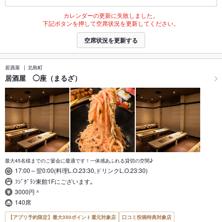
カレンダーの更新に失敗しました。
下記ボタンを押して空席状況を更新してください。
空席状況を更新する
居酒屋
北島町
居酒屋 ◯座（まるざ）
最大45名様までのご宴会に最適です！一体感あふれる貸切の空間♪
17:00～翌0:00(料理L.O.23:30,ドリンクL.O.23:30)
ﾌｼﾞｸﾞﾗﾝ東館1Fにございます｡
3000円＾
140席
【アプリ予約限定】最大350ポイント還元対象店
口コミ投稿特典対象店