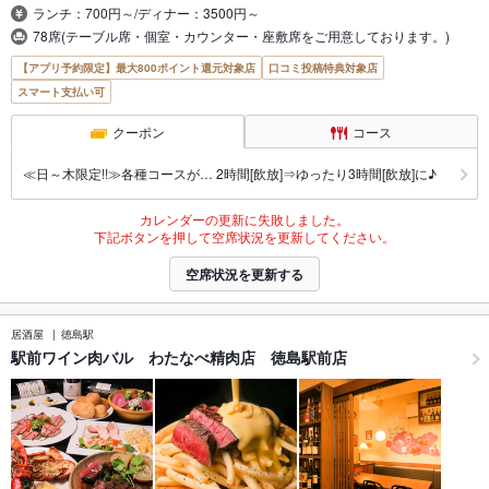
ランチ：700円～/ディナー：3500円～
78席(テーブル席・個室・カウンター・座敷席をご用意しております。)
【アプリ予約限定】最大800ポイント還元対象店
口コミ投稿特典対象店
スマート支払い可
クーポン
コース
≪日～木限定!!≫各種コースが… 2時間[飲放]⇒ゆったり3時間[飲放]に♪
カレンダーの更新に失敗しました。
下記ボタンを押して空席状況を更新してください。
空席状況を更新する
居酒屋
徳島駅
駅前ワイン肉バル わたなべ精肉店 徳島駅前店