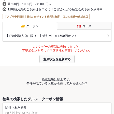
昼500円～1000円 夜2000円～
120席(お席のご予約はお早めに！ご宴会など各種宴会の予約を承り中！)
【アプリ予約限定】最大350ポイント還元対象店
口コミ投稿特典対象店
クーポン
コース
【17時以降入店に限り！】焼酎ボトル1500円オフ！
カレンダーの更新に失敗しました。
下記ボタンを押して空席状況を更新してください。
空席状況を更新する
検索結果は以上です。
条件が似ているお店から探してみませんか？
徳島で検索したグルメ・クーポン情報
除外された条件
20人以上でもOKの個室