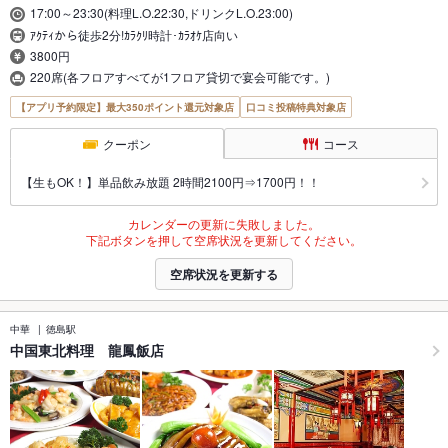
17:00～23:30(料理L.O.22:30,ドリンクL.O.23:00)
ｱｸﾃｨから徒歩2分!ｶﾗｸﾘ時計･ｶﾗｵｹ店向い
3800円
220席(各フロアすべてが1フロア貸切で宴会可能です。)
【アプリ予約限定】最大350ポイント還元対象店
口コミ投稿特典対象店
クーポン
コース
【生もOK！】単品飲み放題 2時間2100円⇒1700円！！
カレンダーの更新に失敗しました。
下記ボタンを押して空席状況を更新してください。
空席状況を更新する
中華
徳島駅
中国東北料理 龍鳳飯店