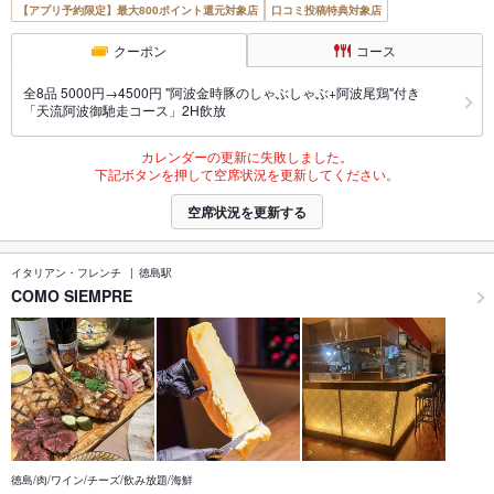
【アプリ予約限定】最大800ポイント還元対象店
口コミ投稿特典対象店
クーポン
コース
全8品 5000円→4500円 "阿波金時豚のしゃぶしゃぶ+阿波尾鶏"付き
「天流阿波御馳走コース」2H飲放
カレンダーの更新に失敗しました。
下記ボタンを押して空席状況を更新してください。
空席状況を更新する
イタリアン・フレンチ
徳島駅
COMO SIEMPRE
徳島/肉/ワイン/チーズ/飲み放題/海鮮