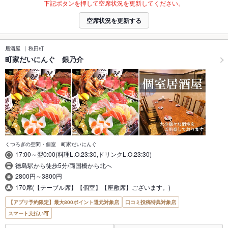
下記ボタンを押して空席状況を更新してください。
空席状況を更新する
居酒屋
秋田町
町家だいにんぐ 銀乃介
くつろぎの空間・個室 町家だいにんぐ
17:00～翌0:00(料理L.O.23:30,ドリンクL.O.23:30)
徳島駅から徒歩5分/両国橋から北へ
2800円～3800円
170席(【テーブル席】【個室】【座敷席】ございます。)
【アプリ予約限定】最大800ポイント還元対象店
口コミ投稿特典対象店
スマート支払い可