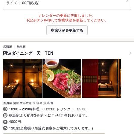
ライズ 1100円(税込)
カレンダーの更新に失敗しました。
下記ボタンを押して空席状況を更新してください。
空席状況を更新する
居酒屋
徳島駅
阿波ダイニング 天 TEN
居酒屋 個室 飲み放題 肉 徳島 魚 和食
18:00～23:00(料理L.O.23:00,ドリンクL.O.22:30)
徳島駅より徒歩3分!近くにﾊﾟｰｷﾝｸﾞ多数あります｡
4000円
130席(全席掘り炬燵式個室をご用意しております。)